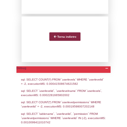
La nona edizione del 
SAFAP organizzato da 
svolgerà, in modalità digi
16 al 18 novembre 2021.
Link:
https://www.isprambiente.go
attivita/controlli-e-ispezion
ambientali/notizie-ed-
eventi/convegno-safap-2
sicurezza-e-affidabilita-de
attrezzature-a-pressione