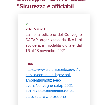
0.00019598007202148
sql: SELECT `tablename`, `userlevelid`, `p
`userlevelpermissions` WHERE `userlevelid` I
executionMS: 0.0010099411010742
Convegno - SAFAP
"Sicurezza e affida
28-12-2020