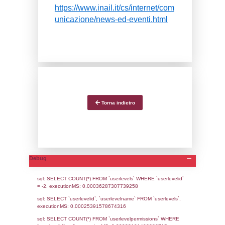
04-07-2023
Il Dipartimento Ino
Tecnologica e Sicurezza I
Prodotti e Insediamenti A
(Dit) dell’INAIL ha progr
decima edizione del C
SAFAP, “Sicurezza e affi
delle attrezzature a pre
degli impianti di processo 