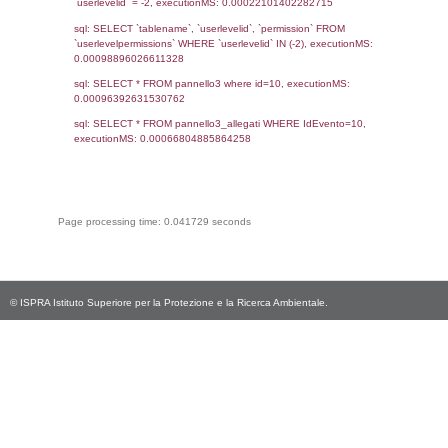
Link:
https://www.inail.it/cs/int
unicazione/news-ed-event
Torna indietro