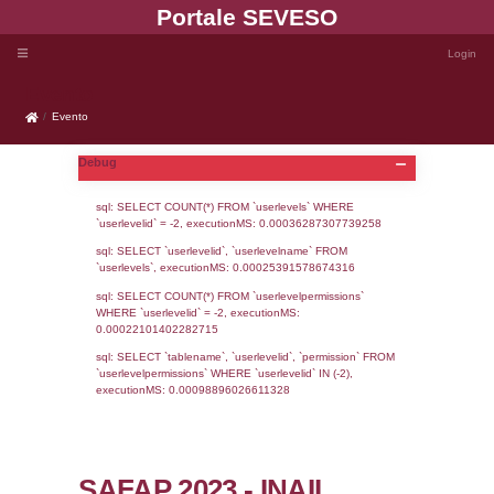
Portale SEVE
Evento
Evento
Debug
sql: SELECT COUNT(*) FROM `userlevels`
`userlevelid` = -2, executionMS: 0.000362
sql: SELECT `userlevelid`, `userlevelname`
`userlevels`, executionMS: 0.00025391578
sql: SELECT COUNT(*) FROM `userlevelperm
WHERE `userlevelid` = -2, executionMS: