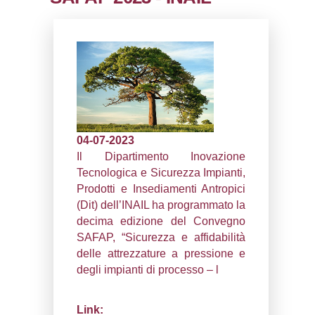
0.00022101402282715
sql: SELECT `tablename`, `userlevelid`, `p
`userlevelpermissions` WHERE `userlevelid` I
executionMS: 0.00098896026611328
SAFAP 2023 - INAI