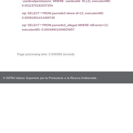
della documentazione red
Gestore con riferimen
Notifica (art.13), al Si
Gestione della Sicurezza
comma 5) e al Rapp
Sicurezza (art.15) se dovu
Link: