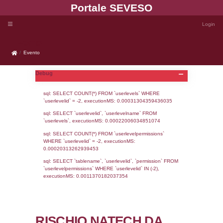
Portale SEVE
Evento
Evento
Debug
sql: SELECT COUNT(*) FROM `userlevels`
`userlevelid` = -2, executionMS: 0.000313
sql: SELECT `userlevelid`, `userlevelname`
`userlevels`, executionMS: 0.00022006034
sql: SELECT COUNT(*) FROM `userlevelperm
WHERE `userlevelid` = -2, executionMS: