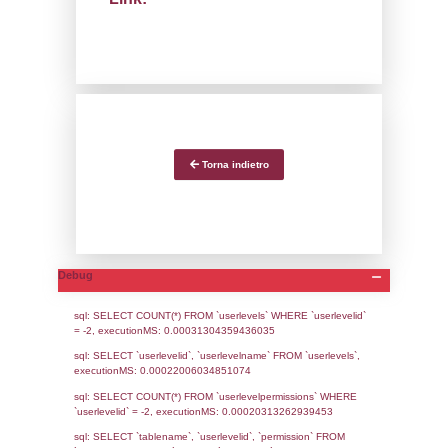
suo campo di applicaz
predisposizione di un’an
sicurezza che, nell’identi
dei pericoli e nella val
dei rischi di incidente r
tenga conto anche degl
naturali. Per gli stabili
Soglia Superiore tale ana
essere condotta second
indicato dagli allegati 2
presente documento vuol
un supporto per la val