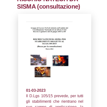
0.00020313262939453
sql: SELECT `tablename`, `userlevelid`, `p
`userlevelpermissions` WHERE `userlevelid` I
executionMS: 0.0011370182037354
RISCHIO NATECH
SISMA (consultazi