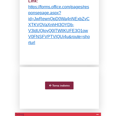
attribuito il compito di inf
popolazione sui rischi in
presenti sul territor
supportare i C
nell’attuazione della no
l’Anci e il Ministero dell
organizzano un webina
novembre alle ore 10:30,
il quale saranno f
indicazioni operat
garantire il rispetto degli
previsti dalla normativ