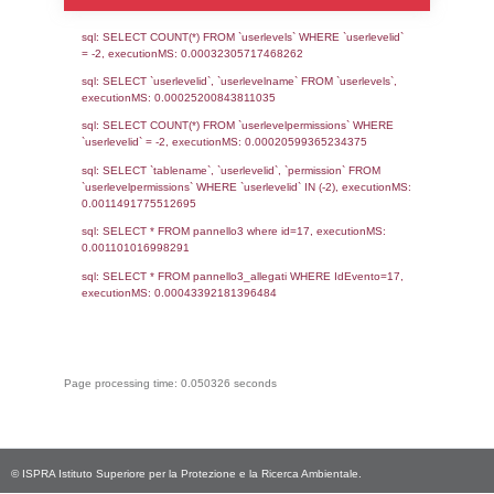
III, un’importante occas
approfondire le conos
materia e acquisire gli s
necessari ad affront
efficacia eventuali situa
emergenza. È possibile is
al webinar tramite il
iscrizione presente a
programma allegato. Sc
documento riassunt
principali obblighi della 
Seveso III e il pr
completo dell’incontro.