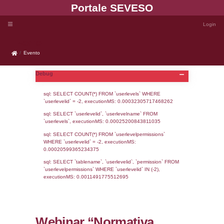
Portale SEVE
Evento
Evento
Debug
sql: SELECT COUNT(*) FROM `userlevels`
`userlevelid` = -2, executionMS: 0.000323
sql: SELECT `userlevelid`, `userlevelname`
`userlevels`, executionMS: 0.00025200843
sql: SELECT COUNT(*) FROM `userlevelperm
WHERE `userlevelid` = -2, executionMS: