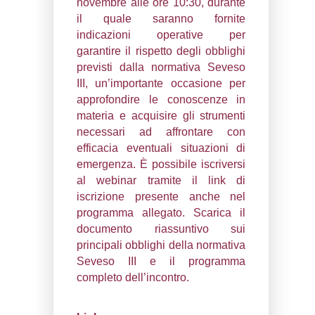
webinar per sensibili
Amministrazioni co
sull’importanza della 
attuazione della no
Seveso III e sugli 
necessari per la tute
sicurezza della popolaz
direttiva Seveso III, rec
decreto legislativo 2
2015 n. 105, assegna ai 
la responsabilità di pian
Piani di Emergenza 
(PEE), mentre ai C