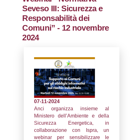
0.00020599365234375
sql: SELECT `tablename`, `userlevelid`, `p
`userlevelpermissions` WHERE `userlevelid` I
executionMS: 0.0011491775512695
Webinar “Normati
Seveso III: Sicurez
Responsabilità dei
Comuni” - 12 nov
2024