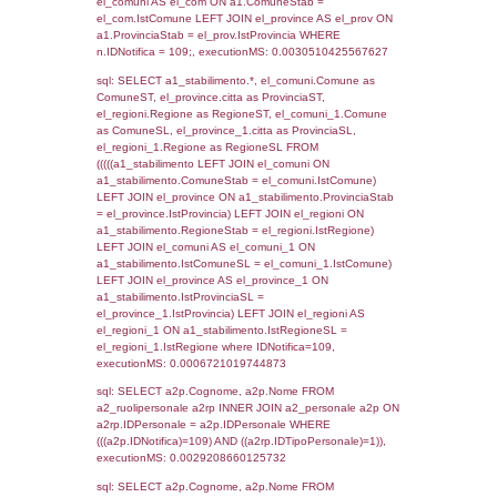
SEZIONE L (pubblico) - INFORMAZIONI S
INCIDENTALI CON IMPATTO ALL'ESTERN
STABILIMENTO
Indietro
Debug
sql: SELECT COUNT(*) FROM `userlevels`
`userlevelid` = -2, executionMS: 0.000392
sql: SELECT `userlevelid`, `userlevelname`
`userlevels`, executionMS: 0.00025987625
sql: SELECT COUNT(*) FROM `userlevelperm
WHERE `userlevelid` = -2, executionMS:
0.00024604797363281