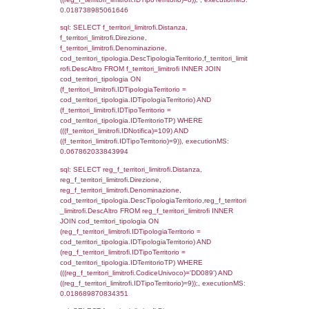
cod_territori_tipologia.IDTerritorioTP) WHER
(((reg_f_territori_limitrofi.CodiceUnivoco)='
((reg_f_territori_limitrofi.IDTipoTerritorio)=3)
0.044542074203491
sql: SELECT f_territori_limitrofi.Distanza,
f_territori_limitrofi.Direzione,
f_territori_limitrofi.Denominazione,
cod_territori_tipologia.DescTipologiaTerritorio,
rofi.DescAltro FROM f_territori_limitrofi INN
cod_territori_tipologia ON
(f_territori_limitrofi.IDTipologiaTerritorio =
cod_territori_tipologia.IDTipologiaTerritorio)
(f_territori_limitrofi.IDTipoTerritorio =
cod_territori_tipologia.IDTerritorioTP) WHER
(((f_territori_limitrofi.IDNotifica)=109) AND
((f_territori_limitrofi.IDTipoTerritorio)=4)), ex
0.071227073669434
sql: SELECT f_territori_limitrofi.Distanza,