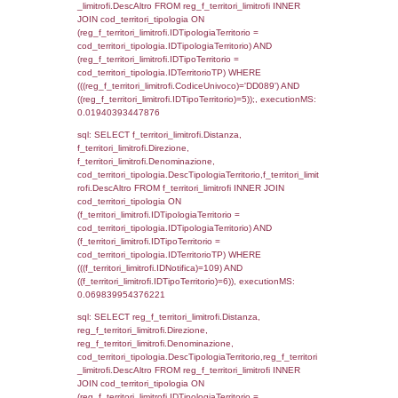
el_comuni.Comune, reg_f_confini.Denomin
reg_f_confini INNER JOIN ((el_comuni INN
el_province ON el_comuni.IstProvincia =
el_province.IstProvincia) INNER JOIN el_re
el_province.IstRegione = el_regioni.IstRegi
reg_f_confini.IDComune = el_comuni.Ist
(((reg_f_confini.CodiceUnivoco)='DD089'));,
0.0013628005981445
sql: SELECT group_concat(f_territori_limitrof
SEPARATOR '; ') AS DescAltro,
cod_territori_tipologia.DescTipologiaTerrito
f_territori_limitrofi INNER JOIN cod_territori
(f_territori_limitrofi.IDTipologiaTerritorio =
cod_territori_tipologia.IDTipologiaTerritorio 
f_territori_limitrofi.IDTipoTerritorio =
cod_territori_tipologia.IDTerritorioTP ) WHER
((f_territori_limitrofi.IDNotifica) = 109 ) AND
cod_territori_tipologia.IDTerritorioTP = 1)
cod_territori_tipologia.DescTipologiaTerritori