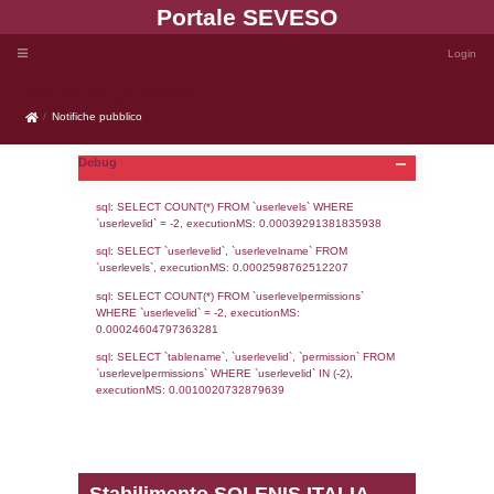
Portale SEVE
Notifiche pubblico
Notifiche pubblico
Debug
sql: SELECT COUNT(*) FROM `userlevels`
`userlevelid` = -2, executionMS: 0.000392
sql: SELECT `userlevelid`, `userlevelname`
`userlevels`, executionMS: 0.00025987625
sql: SELECT COUNT(*) FROM `userlevelperm
WHERE `userlevelid` = -2, executionMS: