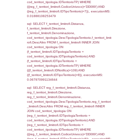
f_territori_limitrofi.DescAltro FROM f_territori
JOIN cod_territori_tipologia ON
(f_territori_limitrofi.IDTipologiaTerritorio =
cod_territori_tipologia.IDTipologiaTerritorio)
(f_territori_limitrofi.IDTipoTerritorio =
cod_territori_tipologia.IDTerritorioTP) WHER
(((f_territori_limitrofi.IDNotifica)=109) AND
((f_territori_limitrofi.IDTipoTerritorio)=3)), ex
0.07014799118042
sql: SELECT reg_f_territori_limitrofi.Distanza
reg_f_territori_limitrofi.Direzione,
reg_f_territori_limitrofi.Denominazione,
cod_territori_tipologia.DescTipologiaTerritori
reg_f_territori_limitrofi.DescAltro FROM
reg_f_territori_limitrofi INNER JOIN cod_territ
ON (reg_f_territori_limitrofi.IDTipologiaTerrito
cod_territori_tipologia.IDTipologiaTerritorio)
(reg_f_territori_limitrofi.IDTipoTerritorio =