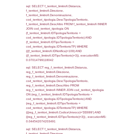
d1_controlli.Email, d1_controlli.Pec FROM 
INNER JOIN d1_controlli ON cod_ipa_aoo.I
d1_controlli.UntAmmTerr where IDNotifica=1
executionMS: 0.022402048110962
sql: SELECT * FROM d2_autorizzazioni W
IDNotifica=109, executionMS: 0.00894403
sql: SELECT Ispezione, IDArticoloComma, Au
StatoIspezione, DATE_FORMAT(DataApertu
'%d/%m/%Y') as DataApertura,
DATE_FORMAT(DataChiusura, '%d/%m/%Y')
DataChiusura, DATE_FORMAT(DataUltimoPI
'%d/%m/%Y') as DataUltimoPIR FROM d3_is
WHERE (((d3_ispezioni.IDNotifica)=109)), e
0.00063419342041016
sql: SELECT el_nazioni.DescIT, f_confini_st
FROM f_confini_stato INNER JOIN el_nazio
f_confini_stato.IDStato = el_nazioni.IDSta
f_confini_stato.IDNotifica = 109;, execution