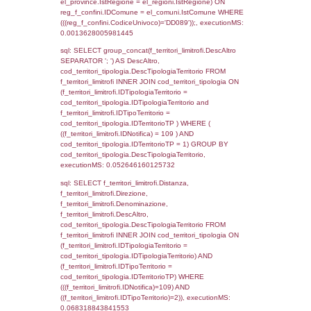
executionMS: 0.0029208660125732
sql: SELECT a2p.Cognome, a2p.Nome FR
a2_ruolipersonale a2rp INNER JOIN a2_pe
a2rp.IDPersonale = a2p.IDPersonale WHE
(((a2p.IDNotifica)=109) AND ((a2rp.IDTipoPe
executionMS: 0.0024030208587646
sql: SELECT Cognome, Nome FROM
reg_a2_ruolipersonale INNER JOIN reg_a2
reg_a2_ruolipersonale.IDPersonale =
reg_a2_personale.IDPersonale WHERE
(((reg_a2_personale.CodiceUnivoco)='DD08
((reg_a2_ruolipersonale.IDTipoPersonale)=3
executionMS: 0.0010499954223633
sql: SELECT cod_ipa_aoo.des_amm, d1_cont
d1_controlli.UntAmmTerr, d1_controlli.UffCo
d1_controlli.Regione, d1_controlli.Provincia,
d1_controlli.Comune, d1_controlli.Via, d1_co