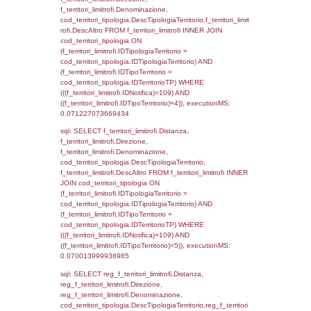
0.00042295455932617
sql: SELECT el_nazioni.DescIT,
reg_f_confini_stato.Distanza FROM reg_f_co
INNER JOIN el_nazioni ON reg_f_confini_st
el_nazioni.IDStato WHERE
(((reg_f_confini_stato.CodiceUnivoco)='DD08
executionMS: 0.0011389255523682
sql: SELECT el_regioni.Regione, el_province
el_comuni.Comune, f_confini.Denominazio
f_confini INNER JOIN ((el_comuni INNER JO
ON el_comuni.IstProvincia = el_province.IstP
INNER JOIN el_regioni ON el_province.IstR
el_regioni.IstRegione) ON f_confini.IDComu
el_comuni.IstComune WHERE
(((f_confini.IDNotifica)=109));, executionMS:
0.00056600570678711
sql: SELECT el_regioni.Regione, el_province