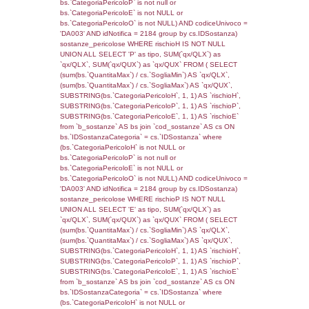
((reg_f_territori_limitrofi.IDTipoTerritorio)=7)
0.01888108253479
sql: SELECT f_territori_limitrofi.Distanza,
f_territori_limitrofi.Direzione,
f_territori_limitrofi.Denominazione,
cod_territori_tipologia.DescTipologiaTerritorio,
rofi.DescAltro FROM f_territori_limitrofi INN
cod_territori_tipologia ON
(f_territori_limitrofi.IDTipologiaTerritorio =
cod_territori_tipologia.IDTipologiaTerritorio)
(f_territori_limitrofi.IDTipoTerritorio =
cod_territori_tipologia.IDTerritorioTP) WHER
(((f_territori_limitrofi.IDNotifica)=109) AND
((f_territori_limitrofi.IDTipoTerritorio)=8)), ex
0.067970991134644
sql: SELECT reg_f_territori_limitrofi.Distanza
reg_f_territori_limitrofi.Direzione,
reg_f_territori_limitrofi.Denominazione,