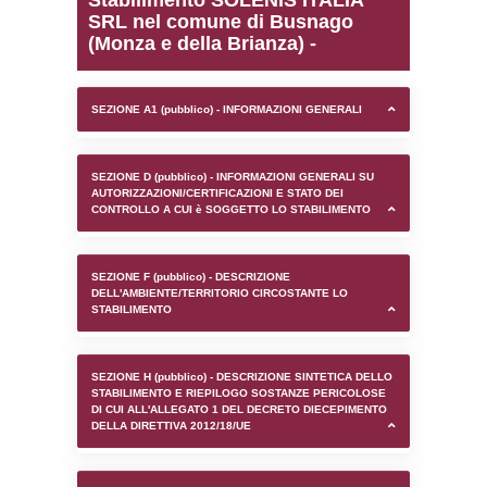
0.00024604797363281
sql: SELECT `tablename`, `userlevelid`, `p
`userlevelpermissions` WHERE `userlevelid` I
executionMS: 0.0010020732879639
Stabilimento SOLENIS I
SRL nel comune di Bus
(Monza e della Brianza) -
SEZIONE A1 (pubblico) - INFORMAZIONI 