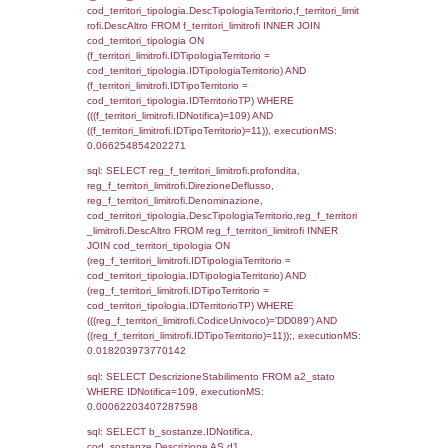
cod_territori_tipologia.IDTipologiaTerritorio)
(reg_f_territori_limitrofi.IDTipoTerritorio =
cod_territori_tipologia.IDTerritorioTP) WHER
(((reg_f_territori_limitrofi.CodiceUnivoco)='
((reg_f_territori_limitrofi.IDTipoTerritorio)=5)
0.01940393447876
sql: SELECT f_territori_limitrofi.Distanza,
f_territori_limitrofi.Direzione,
f_territori_limitrofi.Denominazione,
cod_territori_tipologia.DescTipologiaTerritorio,
rofi.DescAltro FROM f_territori_limitrofi INN
cod_territori_tipologia ON
(f_territori_limitrofi.IDTipologiaTerritorio =
cod_territori_tipologia.IDTipologiaTerritorio)
(f_territori_limitrofi.IDTipoTerritorio =
cod_territori_tipologia.IDTerritorioTP) WHER
(((f_territori_limitrofi.IDNotifica)=109) AND
((f_territori_limitrofi.IDTipoTerritorio)=6)), ex
0.069839954376221