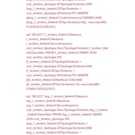
executionMS: 0.052646160125732
sql: SELECT f_territori_limitrofi.Distanza,
f_territori_limitrofi.Direzione,
f_territori_limitrofi.Denominazione,
f_territori_limitrofi.DescAltro,
cod_territori_tipologia.DescTipologiaTerrito
f_territori_limitrofi INNER JOIN cod_territori
(f_territori_limitrofi.IDTipologiaTerritorio =
cod_territori_tipologia.IDTipologiaTerritorio)
(f_territori_limitrofi.IDTipoTerritorio =
cod_territori_tipologia.IDTerritorioTP) WHER
(((f_territori_limitrofi.IDNotifica)=109) AND
((f_territori_limitrofi.IDTipoTerritorio)=2)), ex
0.068318843841553
sql: SELECT f_territori_limitrofi.Distanza,
f_territori_limitrofi.Direzione,
f_territori_limitrofi.Denominazione,
cod_territori_tipologia.DescTipologiaTerritori