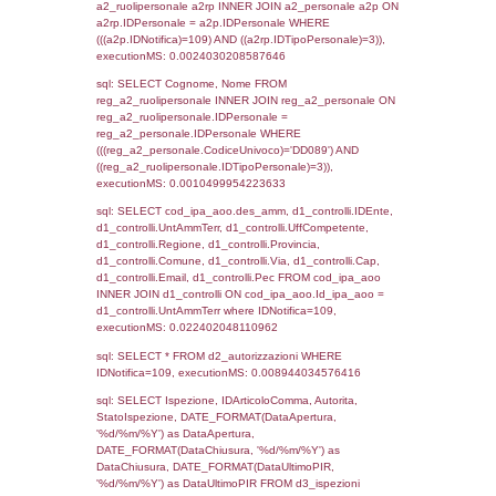
sql: SELECT `tablename`, `userlevelid`, `p
`userlevelpermissions` WHERE `userlevelid` I
executionMS: 0.0010020732879639
sql: SELECT a1.RagioneSociale, el_com.C
localita, el_prov.citta AS provincia,
DATE(n.DataInvioNotifica) as DataInvioNotifi
n.FileNotificaZip, n.DataFileNotificaZip FROM
LEFT JOIN infostabilimento i ON i.CodiceUn
n.CodiceUnivoco LEFT JOIN a1_stabilimen
a1.CodiceUnivoco = n.CodiceUnivoco LEFT
el_comuni AS el_com ON a1.ComuneStab 
el_com.IstComune LEFT JOIN el_province 
a1.ProvinciaStab = el_prov.IstProvincia W
n.IDNotifica = 109;, executionMS: 0.0030
sql: SELECT a1_stabilimento.*, el_comuni
ComuneST, el_province.citta as ProvinciaST
el_regioni.Regione as RegioneST, el_com