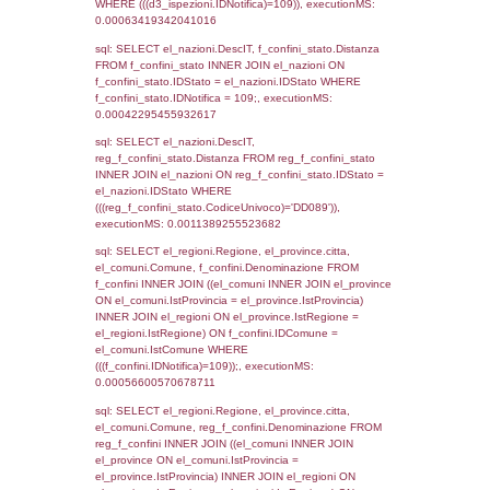
as ComuneSL, el_province_1.citta as Provi
el_regioni_1.Regione as RegioneSL FROM
(((((a1_stabilimento LEFT JOIN el_comuni 
a1_stabilimento.ComuneStab = el_comuni.
LEFT JOIN el_province ON a1_stabilimento.
= el_province.IstProvincia) LEFT JOIN el_re
a1_stabilimento.RegioneStab = el_regioni.I
LEFT JOIN el_comuni AS el_comuni_1 ON
a1_stabilimento.IstComuneSL = el_comuni
LEFT JOIN el_province AS el_province_1 O
a1_stabilimento.IstProvinciaSL =
el_province_1.IstProvincia) LEFT JOIN el_re
el_regioni_1 ON a1_stabilimento.IstRegion
el_regioni_1.IstRegione where IDNotifica=1
executionMS: 0.0006721019744873
sql: SELECT a2p.Cognome, a2p.Nome FR
a2_ruolipersonale a2rp INNER JOIN a2_pe
a2rp.IDPersonale = a2p.IDPersonale WHE
(((a2p.IDNotifica)=109) AND ((a2rp.IDTipoPe