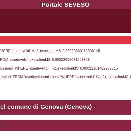
UNT(*) FROM `userlevels` WHERE `userlevelid` = -
serlevelid`, `userlevelname` FROM `userlevels`, ex
UNT(*) FROM `userlevelpermissions` WHERE `userle
blename`, `userlevelid`, `permission` FROM `userle