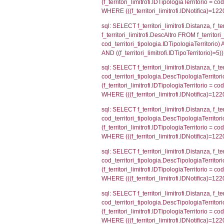
sql: SELECT a2
(((a2p.IDNotif
sql: SELECT cod
d1_controlli.Co
d1_controlli.U
sql: SELECT * 
sql: SELECT Is
'%d/%m/%Y') as
executionMS: 
sql: SELECT el_
f_confini_stato
sql: SELECT el_