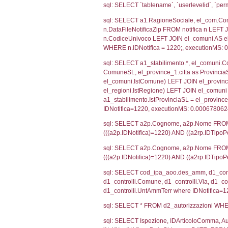
SEZIONE H (pubb
2012/18/UE
SEZIONE L (pubb
Debug
sql: SELECT CO
sql: SELECT `u