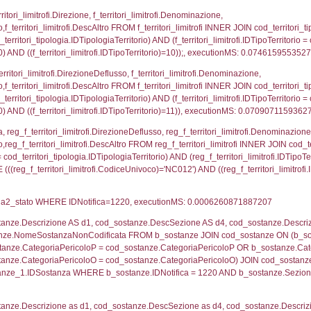
ovincia = el_province.IstProvincia) INNER JOIN el_re
omune WHERE (((f_confini.IDNotifica)=1220));, exe
p_concat(f_territori_limitrofi.DescAltro SEPARATOR '; 
ologia ON (f_territori_limitrofi.IDTipologiaTerritorio = c
pologia.IDTerritorioTP ) WHERE ( ((f_territori_limitrof
ipologia.DescTipologiaTerritorio, executionMS: 0.059
ritori_limitrofi.Distanza, f_territori_limitrofi.Direzione,
pologia.DescTipologiaTerritorio FROM f_territori_limitrof
ologia.IDTipologiaTerritorio) AND (f_territori_limitrofi.
i_limitrofi.IDTipoTerritorio)=2)), executionMS: 0.073
ritori_limitrofi.Distanza, f_territori_limitrofi.Direzion
rofi.DescAltro FROM f_territori_limitrofi INNER JOIN cod_
ologia.IDTipologiaTerritorio) AND (f_territori_limitrofi.
i_limitrofi.IDTipoTerritorio)=3)), executionMS: 0.074