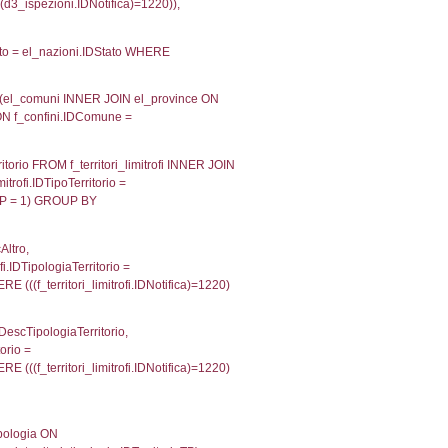
velid` = -2, executionMS: 0.00022101402282715
velpermissions` WHERE `userlevelid` IN (-2), execut
ta AS provincia, DATE(n.DataInvioNotifica) as DataInv
i ON i.CodiceUnivoco = n.CodiceUnivoco LEFT JOIN a1
= el_com.IstComune LEFT JOIN el_province AS el_pr
province.citta as ProvinciaST, el_regioni.Regione 
ne as RegioneSL FROM (((((a1_stabilimento LEFT JO
vinciaStab = el_province.IstProvincia) LEFT JOIN el
_stabilimento.IstComuneSL = el_comuni_1.IstComune
OIN el_regioni AS el_regioni_1 ON a1_stabilimento.I
p INNER JOIN a2_personale a2p ON a2rp.IDPersona
ionMS: 0.0040538311004639