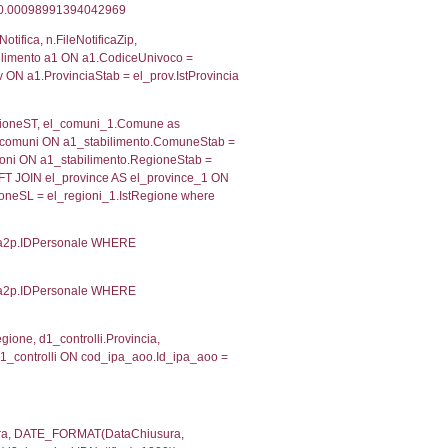
 RIEPILOGO SOSTANZE PERICOLOSE DI CUI ALL'ALLEGATO
MPATTO ALL'ESTERNO DELLO STABILIMENTO
Indietro
2, executionMS: 0.00029683113098145
ecutionMS: 0.00022602081298828