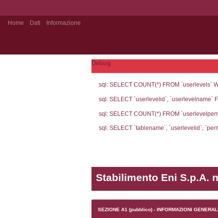
Home
Dati
Informazione
Notifiche pubblico
Debug
sql: SELECT CO
sql: SELECT `u
sql: SELECT CO
sql: SELECT `ta