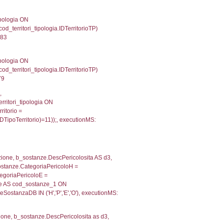
gioni ON el_province.IstRegione = el_regioni.IstRegi
cutionMS: 0.00063896179199219
') AS DescAltro, cod_territori_tipologia.DescTipologia
od_territori_tipologia.IDTipologiaTerritorio and f_territor
i.IDNotifica) = 1220 ) AND cod_territori_tipologia.IDTer
81707572937
 f_territori_limitrofi.Denominazione, f_territori_limitrofi
i INNER JOIN cod_territori_tipologia ON (f_territori_lim
IDTipoTerritorio = cod_territori_tipologia.IDTerritorioTP
228120803833
e, f_territori_limitrofi.Denominazione, cod_territori_tipo
territori_tipologia ON (f_territori_limitrofi.IDTipologiaT
IDTipoTerritorio = cod_territori_tipologia.IDTerritorioTP
182033538818