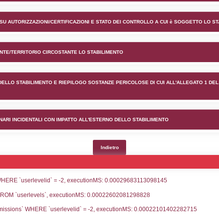
ento Eni S.p.A. nel comune d
lico) - INFORMAZIONI GENERALI
lico) - INFORMAZIONI GENERALI SU AUTORIZZAZIONI/CER
lico) - DESCRIZIONE DELL'AMBIENTE/TERRITORIO CIRCOS