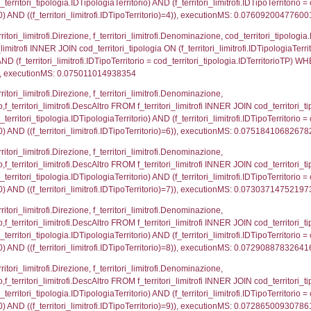
p.Cognome, a2p.Nome FROM a2_ruolipersonale a2r
ica)=1220) AND ((a2rp.IDTipoPersonale)=3)), execut
_ipa_aoo.des_amm, d1_controlli.IDEnte, d1_controlli.
mune, d1_controlli.Via, d1_controlli.Cap, d1_contro
ntAmmTerr where IDNotifica=1220, executionMS: 0.0
FROM d2_autorizzazioni WHERE IDNotifica=1220, e
pezione, IDArticoloComma, Autorita, StatoIspezion
 DataChiusura, DATE_FORMAT(DataUltimoPIR, '%d/%m
0.00054788589477539
nazioni.DescIT, f_confini_stato.Distanza FROM f_con
.IDNotifica = 1220;, executionMS: 0.00046300888061
regioni.Regione, el_province.citta, el_comuni.Com