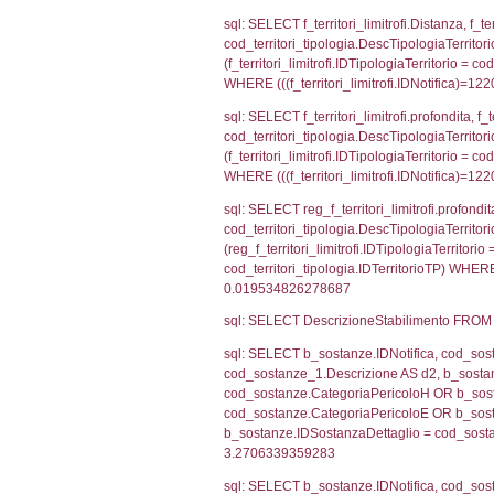
el_comuni.IstPr
el_comuni.IstC
sql: SELECT grou
cod_territori_tip
cod_territori_ti
cod_territori_t
sql: SELECT f_ter
cod_territori_ti
cod_territori_tip
AND ((f_territor
sql: SELECT f_ter
f_territori_limit
cod_territori_tip
AND ((f_territor