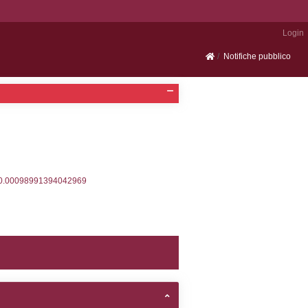
Portale SEVESO
2, executionMS: 0.00029683113098145
ecutionMS: 0.00022602081298828
velid` = -2, executionMS: 0.00022101402282715
velpermissions` WHERE `userlevelid` IN (-2), execut