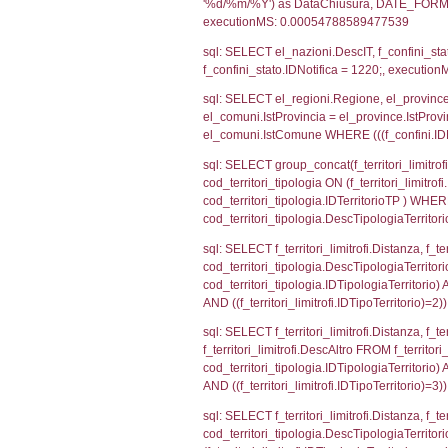
sql: SELECT CO
sql: SELECT `ta
sql: SELECT a1.R
n.DataFileNotif
n.CodiceUnivoc
WHERE n.IDNoti
sql: SELECT a1_
ComuneSL, el_p
el_comuni.IstCo
el_regioni.Ist
a1_stabilimento
IDNotifica=122
sql: SELECT a2
(((a2p.IDNotifi