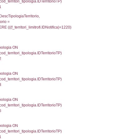
p INNER JOIN a2_personale a2p ON a2rp.IDPersona
ionMS: 0.0029001235961914
UntAmmTerr, d1_controlli.UffCompetente, d1_controlli
lli.Email, d1_controlli.Pec FROM cod_ipa_aoo INNER 
44707059860229
xecutionMS: 0.0085740089416504
e, DATE_FORMAT(DataApertura, '%d/%m/%Y') as Data
/%Y') as DataUltimoPIR FROM d3_ispezioni WHERE (
fini_stato INNER JOIN el_nazioni ON f_confini_stato.
523
une, f_confini.Denominazione FROM f_confini INNER 