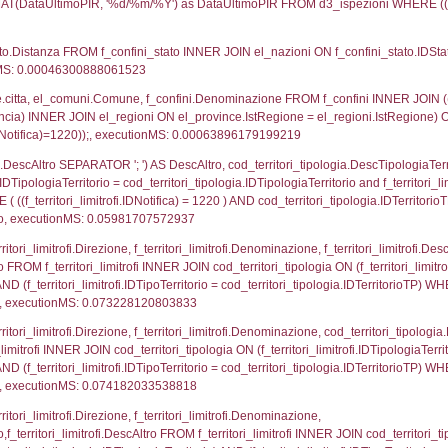
UNT(*) FROM `userlevelpermissions` WHERE `userle
blename`, `userlevelid`, `permission` FROM `userle
agioneSociale, el_com.Comune as localita, el_prov.cit
icaZip FROM notifica n LEFT JOIN infostabilimento 
o LEFT JOIN el_comuni AS el_com ON a1.ComuneStab 
fica = 1220;, executionMS: 0.0034480094909668
stabilimento.*, el_comuni.Comune as ComuneST, el_
rovince_1.citta as ProvinciaSL, el_regioni_1.Regio
mune) LEFT JOIN el_province ON a1_stabilimento.Pro
Regione) LEFT JOIN el_comuni AS el_comuni_1 ON a1
.IstProvinciaSL = el_province_1.IstProvincia) LEFT J
0, executionMS: 0.00067806243896484
p.Cognome, a2p.Nome FROM a2_ruolipersonale a2r
ca)=1220) AND ((a2rp.IDTipoPersonale)=1)), execut