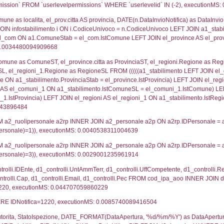
lico) - DESCRIZIONE SINTETICA DELLO STABILIMENTO E
lico) - INFORMAZIONI SUGLI SCENARI INCIDENTALI CON I
UNT(*) FROM `userlevels` WHERE `userlevelid` = -
serlevelid`, `userlevelname` FROM `userlevels`, ex