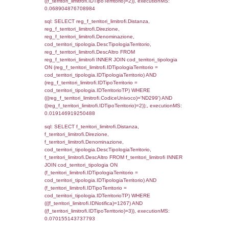
executionMS: 0.023122072219849
sql: SELECT * FROM d2_autorizzazioni W
IDNotifica=1267, executionMS: 0.0080170
sql: SELECT * FROM reg_d2_autorizzazio
CodiceUnivoco='ND299' , executionMS:
0.0045931339263916
sql: SELECT Ispezione, IDArticoloComma, Au
StatoIspezione, DATE_FORMAT(DataApertu
'%d/%m/%Y') as DataApertura,
DATE_FORMAT(DataChiusura, '%d/%m/%Y')
DataChiusura, DATE_FORMAT(DataUltimoPI
'%d/%m/%Y') as DataUltimoPIR FROM d3_is
WHERE (((d3_ispezioni.IDNotifica)=1267)), 
0.00051689147949219
sql: SELECT Ispezione, IDArticoloComma, Au
StatoIspezione, DATE_FORMAT(DataApertu
'%d/%m/%Y') as DataApertura,