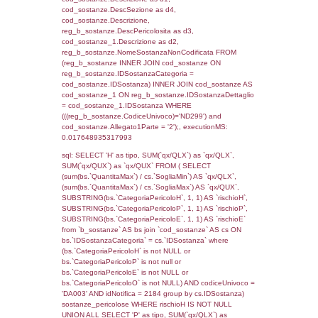
(reg_f_territori_limitrofi.IDTipoTerritorio =
cod_territori_tipologia.IDTerritorioTP) WHER
(((reg_f_territori_limitrofi.CodiceUnivoco)='
((reg_f_territori_limitrofi.IDTipoTerritorio)=6)
0.019327163696289
sql: SELECT f_territori_limitrofi.Distanza,
f_territori_limitrofi.Direzione,
f_territori_limitrofi.Denominazione,
cod_territori_tipologia.DescTipologiaTerritorio,
rofi.DescAltro FROM f_territori_limitrofi INN
cod_territori_tipologia ON
(f_territori_limitrofi.IDTipologiaTerritorio =
cod_territori_tipologia.IDTipologiaTerritorio)
(f_territori_limitrofi.IDTipoTerritorio =
cod_territori_tipologia.IDTerritorioTP) WHER
(((f_territori_limitrofi.IDNotifica)=1267) AND
((f_territori_limitrofi.IDTipoTerritorio)=7)), ex
0.068665981292725