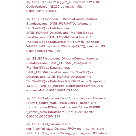
el_regioni_1.Regione as RegioneSL FROM
(((((reg_a1_stabilimento LEFT JOIN el_com
reg_a1_stabilimento.ComuneStab = el_com
LEFT JOIN el_province ON
reg_a1_stabilimento.ProvinciaStab =
el_province.IstProvincia) LEFT JOIN el_regi
reg_a1_stabilimento.RegioneStab = el_regio
LEFT JOIN el_comuni AS el_comuni_1 ON
reg_a1_stabilimento.IstComuneSL =
el_comuni_1.IstComune) LEFT JOIN el_pro
el_province_1 ON reg_a1_stabilimento.IstP
el_province_1.IstProvincia) LEFT JOIN el_re
el_regioni_1 ON reg_a1_stabilimento.IstRe
el_regioni_1.IstRegione where CodiceUnivo
executionMS: 0.0007481575012207
sql: SELECT a2p.Cognome, a2p.Nome FR
a2_ruolipersonale a2rp INNER JOIN a2_pe
a2rp.IDPersonale = a2p.IDPersonale WHE
(((a2p.IDNotifica)=1267) AND ((a2rp.IDTipoP