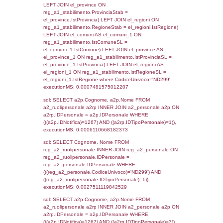
sql: SELECT `tablename`, `userlevelid`, `p
`userlevelpermissions` WHERE `userlevelid` I
executionMS: 0.0010669231414795
sql: SELECT a1.RagioneSociale, el_com.C
localita, el_prov.citta AS provincia,
DATE(n.DataInvioNotifica) as DataInvioNotifi
n.FileNotificaZip, n.DataFileNotificaZip FROM
LEFT JOIN infostabilimento i ON i.CodiceUn
n.CodiceUnivoco LEFT JOIN a1_stabilimen
a1.CodiceUnivoco = n.CodiceUnivoco LEFT
el_comuni AS el_com ON a1.ComuneStab 
el_com.IstComune LEFT JOIN el_province 
a1.ProvinciaStab = el_prov.IstProvincia W
n.IDNotifica = 1267;, executionMS: 0.003
sql: SELECT a1_stabilimento.*, el_comuni
ComuneST, el_province.citta as ProvinciaST
el_regioni.Regione as RegioneST, el_com