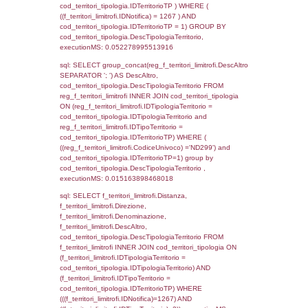
(((reg_a2_personale.CodiceUnivoco)='ND29
((reg_a2_ruolipersonale.IDTipoPersonale)=3
executionMS: 0.00098395347595215
sql: SELECT cod_ipa_aoo.des_amm, d1_cont
d1_controlli.UntAmmTerr, d1_controlli.UffCo
d1_controlli.Regione, d1_controlli.Provincia,
d1_controlli.Comune, d1_controlli.Via, d1_co
d1_controlli.Email, d1_controlli.Pec FROM 
INNER JOIN d1_controlli ON cod_ipa_aoo.I
d1_controlli.UntAmmTerr where IDNotifica=1
executionMS: 0.02161693572998
sql: SELECT cod_ipa_aoo.des_amm, d1_cont
d1_controlli.UntAmmTerr, d1_controlli.UffCo
d1_controlli.Regione, d1_controlli.Provincia,
d1_controlli.Comune, d1_controlli.Via, d1_co
d1_controlli.Email, d1_controlli.Pec FROM 
INNER JOIN d1_controlli ON cod_ipa_aoo.I
d1_controlli.UntAmmTerr where CodiceUniv