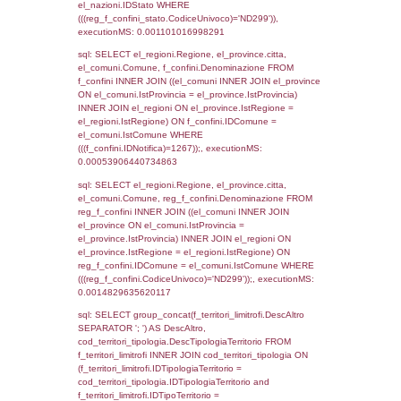
executionMS: 0.0006110668182373
sql: SELECT Cognome, Nome FROM
reg_a2_ruolipersonale INNER JOIN reg_a2
reg_a2_ruolipersonale.IDPersonale =
reg_a2_personale.IDPersonale WHERE
(((reg_a2_personale.CodiceUnivoco)='ND29
((reg_a2_ruolipersonale.IDTipoPersonale)=1
executionMS: 0.0027511119842529
sql: SELECT a2p.Cognome, a2p.Nome FR
a2_ruolipersonale a2rp INNER JOIN a2_pe
a2rp.IDPersonale = a2p.IDPersonale WHE
(((a2p.IDNotifica)=1267) AND ((a2rp.IDTipoP
executionMS: 0.00043988227844238
sql: SELECT Cognome, Nome FROM
reg_a2_ruolipersonale INNER JOIN reg_a2
reg_a2_ruolipersonale.IDPersonale =
reg_a2_personale.IDPersonale WHERE