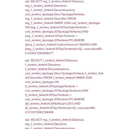
DATE_FORMAT(DataChiusura, '%d/%m/%Y')
DataChiusura, DATE_FORMAT(DataUltimoPI
'%d/%m/%Y') as DataUltimoPIR FROM reg_d
WHERE (((reg_d3_ispezioni.CodiceUnivoco)=
executionMS: 0.0016160011291504
sql: SELECT el_nazioni.DescIT, f_confini_st
FROM f_confini_stato INNER JOIN el_nazio
f_confini_stato.IDStato = el_nazioni.IDSta
f_confini_stato.IDNotifica = 1267;, executi
0.00040102005004883
sql: SELECT el_nazioni.DescIT,
reg_f_confini_stato.Distanza FROM reg_f_co
INNER JOIN el_nazioni ON reg_f_confini_st
el_nazioni.IDStato WHERE
(((reg_f_confini_stato.CodiceUnivoco)='ND29
executionMS: 0.001101016998291
sql: SELECT el_regioni.Regione, el_province