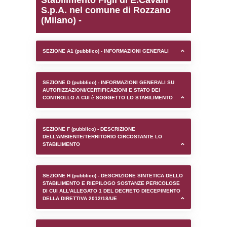
0.00020098686218262
sql: SELECT `tablename`, `userlevelid`, `p
`userlevelpermissions` WHERE `userlevelid` I
executionMS: 0.0010669231414795
Stabilimento Figli di E.C
S.p.A. nel comune di R
(Milano) -
SEZIONE A1 (pubblico) - INFORMAZIONI 