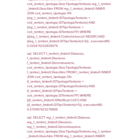
el_comuni.Comune, f_confini.Denominazio
f_confini INNER JOIN ((el_comuni INNER JO
ON el_comuni.IstProvincia = el_province.IstP
INNER JOIN el_regioni ON el_province.IstR
el_regioni.IstRegione) ON f_confini.IDComu
el_comuni.IstComune WHERE
(((f_confini.IDNotifica)=1267));, executionMS
0.00053906440734863
sql: SELECT el_regioni.Regione, el_province
el_comuni.Comune, reg_f_confini.Denomin
reg_f_confini INNER JOIN ((el_comuni INN
el_province ON el_comuni.IstProvincia =
el_province.IstProvincia) INNER JOIN el_re
el_province.IstRegione = el_regioni.IstRegi
reg_f_confini.IDComune = el_comuni.Ist
(((reg_f_confini.CodiceUnivoco)='ND299'));,
0.0014829635620117
sql: SELECT group_concat(f_territori_limitrof