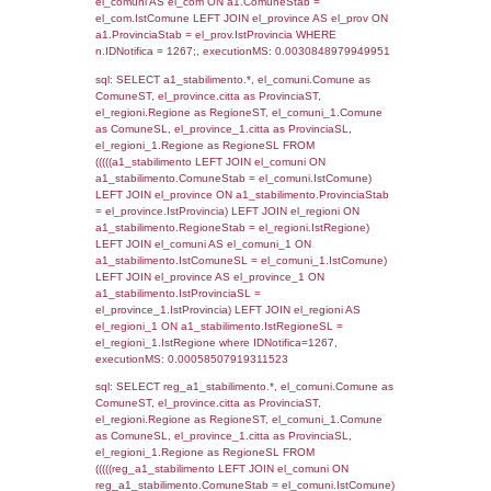
SEZIONE L (pubblico) - INFORMAZIONI S
INCIDENTALI CON IMPATTO ALL'ESTERN
STABILIMENTO
Indietro
Debug
sql: SELECT COUNT(*) FROM `userlevels`
`userlevelid` = -2, executionMS: 0.000308
sql: SELECT `userlevelid`, `userlevelname`
`userlevels`, executionMS: 0.00035881996
sql: SELECT COUNT(*) FROM `userlevelperm
WHERE `userlevelid` = -2, executionMS:
0.00020098686218262