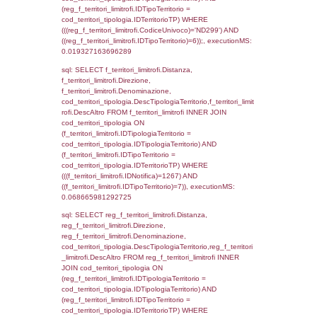
((reg_f_territori_limitrofi.CodiceUnivoco) ='N
cod_territori_tipologia.IDTerritorioTP=1) gro
cod_territori_tipologia.DescTipologiaTerritorio
executionMS: 0.015163898468018
sql: SELECT f_territori_limitrofi.Distanza,
f_territori_limitrofi.Direzione,
f_territori_limitrofi.Denominazione,
f_territori_limitrofi.DescAltro,
cod_territori_tipologia.DescTipologiaTerrito
f_territori_limitrofi INNER JOIN cod_territori
(f_territori_limitrofi.IDTipologiaTerritorio =
cod_territori_tipologia.IDTipologiaTerritorio)
(f_territori_limitrofi.IDTipoTerritorio =
cod_territori_tipologia.IDTerritorioTP) WHER
(((f_territori_limitrofi.IDNotifica)=1267) AND
((f_territori_limitrofi.IDTipoTerritorio)=2)), ex
0.068904876708984
sql: SELECT reg_f_territori_limitrofi.Distanza