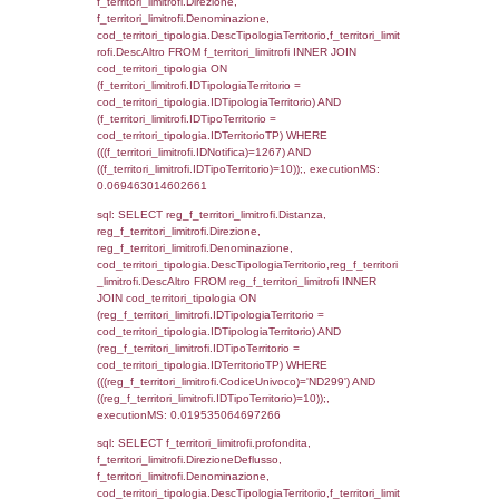
0.019617080688477
sql: SELECT f_territori_limitrofi.Distanza,
f_territori_limitrofi.Direzione,
f_territori_limitrofi.Denominazione,
cod_territori_tipologia.DescTipologiaTerritorio,
rofi.DescAltro FROM f_territori_limitrofi INN
cod_territori_tipologia ON
(f_territori_limitrofi.IDTipologiaTerritorio =
cod_territori_tipologia.IDTipologiaTerritorio)
(f_territori_limitrofi.IDTipoTerritorio =
cod_territori_tipologia.IDTerritorioTP) WHER
(((f_territori_limitrofi.IDNotifica)=1267) AND
((f_territori_limitrofi.IDTipoTerritorio)=4)), ex
0.072072982788086
sql: SELECT reg_f_territori_limitrofi.Distanza
reg_f_territori_limitrofi.Direzione,
reg_f_territori_limitrofi.Denominazione,
cod_territori_tipologia.DescTipologiaTerritorio