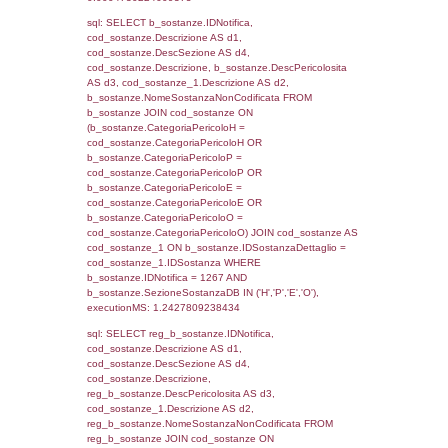
(((f_territori_limitrofi.IDNotifica)=1267) AND
((f_territori_limitrofi.IDTipoTerritorio)=5)), ex
0.070097923278809
sql: SELECT reg_f_territori_limitrofi.Distanza
reg_f_territori_limitrofi.Direzione,
reg_f_territori_limitrofi.Denominazione,
cod_territori_tipologia.DescTipologiaTerritorio
_limitrofi.DescAltro FROM reg_f_territori_limi
JOIN cod_territori_tipologia ON
(reg_f_territori_limitrofi.IDTipologiaTerritorio =
cod_territori_tipologia.IDTipologiaTerritorio)
(reg_f_territori_limitrofi.IDTipoTerritorio =
cod_territori_tipologia.IDTerritorioTP) WHER
(((reg_f_territori_limitrofi.CodiceUnivoco)='
((reg_f_territori_limitrofi.IDTipoTerritorio)=5)
0.019227027893066
sql: SELECT f_territori_limitrofi.Distanza,
f_territori_limitrofi.Direzione,