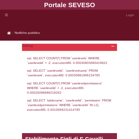
Portale SEVE
Notifiche pubblico
Notifiche pubblico
Debug
sql: SELECT COUNT(*) FROM `userlevels`
`userlevelid` = -2, executionMS: 0.000308
sql: SELECT `userlevelid`, `userlevelname`
`userlevels`, executionMS: 0.00035881996
sql: SELECT COUNT(*) FROM `userlevelperm
WHERE `userlevelid` = -2, executionMS: