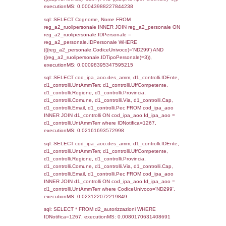
as ComuneSL, el_province_1.citta as Provi
el_regioni_1.Regione as RegioneSL FROM
(((((a1_stabilimento LEFT JOIN el_comuni 
a1_stabilimento.ComuneStab = el_comuni.
LEFT JOIN el_province ON a1_stabilimento.
= el_province.IstProvincia) LEFT JOIN el_re
a1_stabilimento.RegioneStab = el_regioni.I
LEFT JOIN el_comuni AS el_comuni_1 ON
a1_stabilimento.IstComuneSL = el_comuni
LEFT JOIN el_province AS el_province_1 O
a1_stabilimento.IstProvinciaSL =
el_province_1.IstProvincia) LEFT JOIN el_re
el_regioni_1 ON a1_stabilimento.IstRegion
el_regioni_1.IstRegione where IDNotifica=1
executionMS: 0.00058507919311523
sql: SELECT reg_a1_stabilimento.*, el_co
ComuneST, el_province.citta as ProvinciaST
el_regioni.Regione as RegioneST, el_com
as ComuneSL, el_province_1.citta as Provi