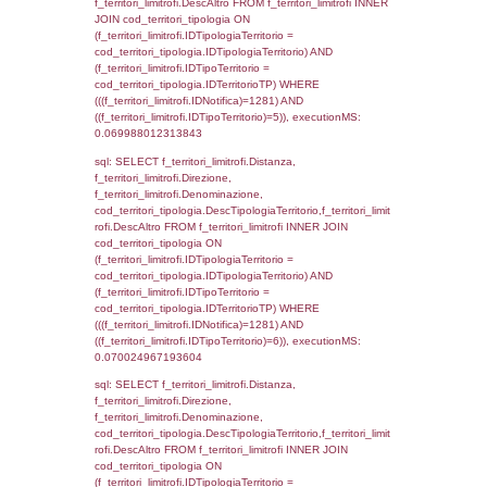
0.00061583518981934
sql: SELECT el_regioni.Regione, el_province
el_comuni.Comune, f_confini.Denominazio
f_confini INNER JOIN ((el_comuni INNER JO
ON el_comuni.IstProvincia = el_province.IstP
INNER JOIN el_regioni ON el_province.IstR
el_regioni.IstRegione) ON f_confini.IDComu
el_comuni.IstComune WHERE
(((f_confini.IDNotifica)=1281));, executionMS
0.00068116188049316
sql: SELECT group_concat(f_territori_limitrof
SEPARATOR '; ') AS DescAltro,
cod_territori_tipologia.DescTipologiaTerrito
f_territori_limitrofi INNER JOIN cod_territori
(f_territori_limitrofi.IDTipologiaTerritorio =
cod_territori_tipologia.IDTipologiaTerritorio 
f_territori_limitrofi.IDTipoTerritorio =
cod_territori_tipologia.IDTerritorioTP ) WHER