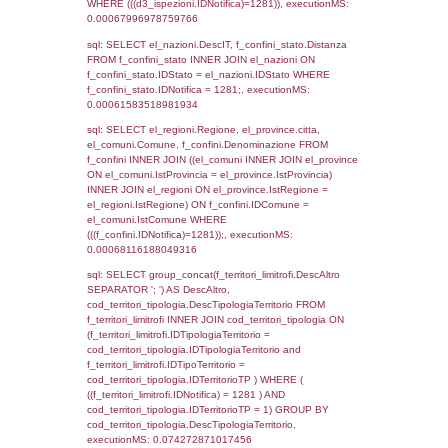
as ComuneSL, el_province_1.citta as Provi
el_regioni_1.Regione as RegioneSL FROM
(((((a1_stabilimento LEFT JOIN el_comuni 
a1_stabilimento.ComuneStab = el_comuni.
LEFT JOIN el_province ON a1_stabilimento.
= el_province.IstProvincia) LEFT JOIN el_re
a1_stabilimento.RegioneStab = el_regioni.I
LEFT JOIN el_comuni AS el_comuni_1 ON
a1_stabilimento.IstComuneSL = el_comuni
LEFT JOIN el_province AS el_province_1 O
a1_stabilimento.IstProvinciaSL =
el_province_1.IstProvincia) LEFT JOIN el_re
el_regioni_1 ON a1_stabilimento.IstRegion
el_regioni_1.IstRegione where IDNotifica=1
executionMS: 0.00071883201599121
sql: SELECT a2p.Cognome, a2p.Nome FR
a2_ruolipersonale a2rp INNER JOIN a2_pe
a2rp.IDPersonale = a2p.IDPersonale WHE
(((a2p.IDNotifica)=1281) AND ((a2rp.IDTipoP