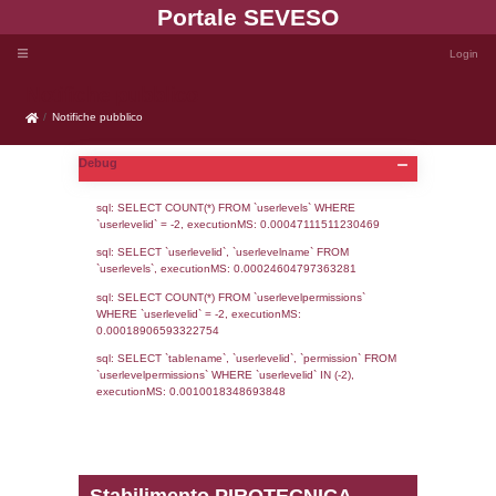
Portale SEVE
Notifiche pubblico
Notifiche pubblico
Debug
sql: SELECT COUNT(*) FROM `userlevels`
`userlevelid` = -2, executionMS: 0.000471
sql: SELECT `userlevelid`, `userlevelname`
`userlevels`, executionMS: 0.00024604797
sql: SELECT COUNT(*) FROM `userlevelperm
WHERE `userlevelid` = -2, executionMS: