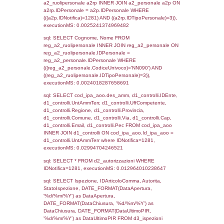
sql: SELECT `tablename`, `userlevelid`, `p
`userlevelpermissions` WHERE `userlevelid` I
executionMS: 0.0010018348693848
sql: SELECT a1.RagioneSociale, el_com.C
localita, el_prov.citta AS provincia,
DATE(n.DataInvioNotifica) as DataInvioNotifi
n.FileNotificaZip, n.DataFileNotificaZip FROM
LEFT JOIN infostabilimento i ON i.CodiceUn
n.CodiceUnivoco LEFT JOIN a1_stabilimen
a1.CodiceUnivoco = n.CodiceUnivoco LEFT
el_comuni AS el_com ON a1.ComuneStab 
el_com.IstComune LEFT JOIN el_province 
a1.ProvinciaStab = el_prov.IstProvincia W
n.IDNotifica = 1281;, executionMS: 0.011
sql: SELECT a1_stabilimento.*, el_comuni
ComuneST, el_province.citta as ProvinciaST
el_regioni.Regione as RegioneST, el_com