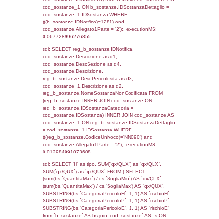
(((f_territori_limitrofi.IDNotifica)=1281) AND
((f_territori_limitrofi.IDTipoTerritorio)=7)), ex
0.068344116210938
sql: SELECT reg_f_territori_limitrofi.Distanza
reg_f_territori_limitrofi.Direzione,
reg_f_territori_limitrofi.Denominazione,
cod_territori_tipologia.DescTipologiaTerritorio
_limitrofi.DescAltro FROM reg_f_territori_limi
JOIN cod_territori_tipologia ON
(reg_f_territori_limitrofi.IDTipologiaTerritorio =
cod_territori_tipologia.IDTipologiaTerritorio)
(reg_f_territori_limitrofi.IDTipoTerritorio =
cod_territori_tipologia.IDTerritorioTP) WHER
(((reg_f_territori_limitrofi.CodiceUnivoco)='
((reg_f_territori_limitrofi.IDTipoTerritorio)=7)
0.018846988677979
sql: SELECT f_territori_limitrofi.Distanza,
f_territori_limitrofi.Direzione,