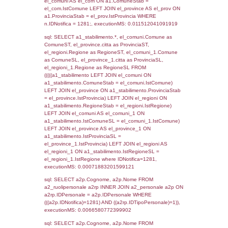
SEZIONE L (pubblico) - INFORMAZIONI S
INCIDENTALI CON IMPATTO ALL'ESTERN
STABILIMENTO
Indietro
Debug
sql: SELECT COUNT(*) FROM `userlevels`
`userlevelid` = -2, executionMS: 0.000471
sql: SELECT `userlevelid`, `userlevelname`
`userlevels`, executionMS: 0.00024604797
sql: SELECT COUNT(*) FROM `userlevelperm
WHERE `userlevelid` = -2, executionMS:
0.00018906593322754