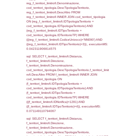
d1_controlli.Email, d1_controlli.Pec FROM 
INNER JOIN d1_controlli ON cod_ipa_aoo.I
d1_controlli.UntAmmTerr where IDNotifica=1
executionMS: 0.02994704246521
sql: SELECT * FROM d2_autorizzazioni W
IDNotifica=1281, executionMS: 0.0129640
sql: SELECT Ispezione, IDArticoloComma, Au
StatoIspezione, DATE_FORMAT(DataApertu
'%d/%m/%Y') as DataApertura,
DATE_FORMAT(DataChiusura, '%d/%m/%Y')
DataChiusura, DATE_FORMAT(DataUltimoPI
'%d/%m/%Y') as DataUltimoPIR FROM d3_is
WHERE (((d3_ispezioni.IDNotifica)=1281)), 
0.00067996978759766
sql: SELECT el_nazioni.DescIT, f_confini_st
FROM f_confini_stato INNER JOIN el_nazio
f_confini_stato.IDStato = el_nazioni.IDSta
f_confini_stato.IDNotifica = 1281;, executi