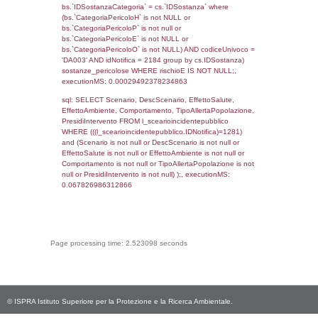
(reg_f_territori_limitrofi.IDTipoTerritorio =
cod_territori_tipologia.IDTerritorioTP) WHER
(((reg_f_territori_limitrofi.CodiceUnivoco)='
((reg_f_territori_limitrofi.IDTipoTerritorio)=8)
0.018671989440918
sql: SELECT f_territori_limitrofi.Distanza,
f_territori_limitrofi.Direzione,
f_territori_limitrofi.Denominazione,
cod_territori_tipologia.DescTipologiaTerritorio,
rofi.DescAltro FROM f_territori_limitrofi INN
cod_territori_tipologia ON
(f_territori_limitrofi.IDTipologiaTerritorio =
cod_territori_tipologia.IDTipologiaTerritorio)
(f_territori_limitrofi.IDTipoTerritorio =
cod_territori_tipologia.IDTerritorioTP) WHER
(((f_territori_limitrofi.IDNotifica)=1281) AND
((f_territori_limitrofi.IDTipoTerritorio)=9)), ex
0.068022966384888