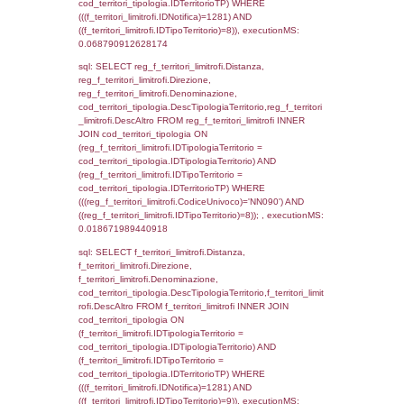
f_territori_limitrofi.Direzione,
f_territori_limitrofi.Denominazione,
cod_territori_tipologia.DescTipologiaTerritori
f_territori_limitrofi.DescAltro FROM f_territori
JOIN cod_territori_tipologia ON
(f_territori_limitrofi.IDTipologiaTerritorio =
cod_territori_tipologia.IDTipologiaTerritorio)
(f_territori_limitrofi.IDTipoTerritorio =
cod_territori_tipologia.IDTerritorioTP) WHER
(((f_territori_limitrofi.IDNotifica)=1281) AND
((f_territori_limitrofi.IDTipoTerritorio)=3)), ex
0.071017026901245
sql: SELECT reg_f_territori_limitrofi.Distanza
reg_f_territori_limitrofi.Direzione,
reg_f_territori_limitrofi.Denominazione,
cod_territori_tipologia.DescTipologiaTerritori
reg_f_territori_limitrofi.DescAltro FROM
reg_f_territori_limitrofi INNER JOIN cod_territ