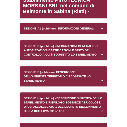
0.00018906593322754
sql: SELECT `tablename`, `userlevelid`, `p
`userlevelpermissions` WHERE `userlevelid` I
executionMS: 0.0010018348693848
Stabilimento PIROTECN
MORSANI SRL nel comu
Belmonte in Sabina (Rieti
SEZIONE A1 (pubblico) - INFORMAZIONI 