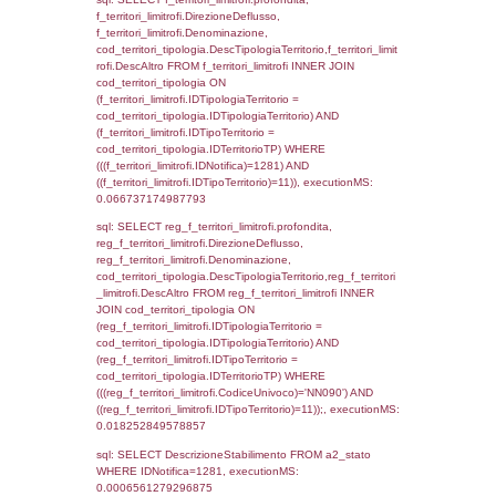
0.071149110794067
sql: SELECT f_territori_limitrofi.Distanza,
f_territori_limitrofi.Direzione,
f_territori_limitrofi.Denominazione,
cod_territori_tipologia.DescTipologiaTerritori
f_territori_limitrofi.DescAltro FROM f_territori
JOIN cod_territori_tipologia ON
(f_territori_limitrofi.IDTipologiaTerritorio =
cod_territori_tipologia.IDTipologiaTerritorio)
(f_territori_limitrofi.IDTipoTerritorio =
cod_territori_tipologia.IDTerritorioTP) WHER
(((f_territori_limitrofi.IDNotifica)=1281) AND
((f_territori_limitrofi.IDTipoTerritorio)=5)), ex
0.069988012313843
sql: SELECT f_territori_limitrofi.Distanza,
f_territori_limitrofi.Direzione,
f_territori_limitrofi.Denominazione,
cod_territori_tipologia.DescTipologiaTerritorio,