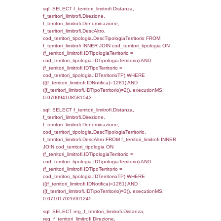
executionMS: 0.0066580772399902
sql: SELECT a2p.Cognome, a2p.Nome FR
a2_ruolipersonale a2rp INNER JOIN a2_pe
a2rp.IDPersonale = a2p.IDPersonale WHE
(((a2p.IDNotifica)=1281) AND ((a2rp.IDTipoP
executionMS: 0.0025241374969482
sql: SELECT Cognome, Nome FROM
reg_a2_ruolipersonale INNER JOIN reg_a2
reg_a2_ruolipersonale.IDPersonale =
reg_a2_personale.IDPersonale WHERE
(((reg_a2_personale.CodiceUnivoco)='NN09
((reg_a2_ruolipersonale.IDTipoPersonale)=3
executionMS: 0.0024018287658691
sql: SELECT cod_ipa_aoo.des_amm, d1_cont
d1_controlli.UntAmmTerr, d1_controlli.UffCo
d1_controlli.Regione, d1_controlli.Provincia,
d1_controlli.Comune, d1_controlli.Via, d1_co