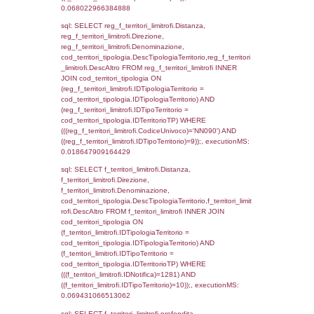
ON (reg_f_territori_limitrofi.IDTipologiaTerrito
cod_territori_tipologia.IDTipologiaTerritorio)
(reg_f_territori_limitrofi.IDTipoTerritorio =
cod_territori_tipologia.IDTerritorioTP) WHER
(((reg_f_territori_limitrofi.CodiceUnivoco)='
((reg_f_territori_limitrofi.IDTipoTerritorio)=3)
0.042311906814575
sql: SELECT f_territori_limitrofi.Distanza,
f_territori_limitrofi.Direzione,
f_territori_limitrofi.Denominazione,
cod_territori_tipologia.DescTipologiaTerritorio,
rofi.DescAltro FROM f_territori_limitrofi INN
cod_territori_tipologia ON
(f_territori_limitrofi.IDTipologiaTerritorio =
cod_territori_tipologia.IDTipologiaTerritorio)
(f_territori_limitrofi.IDTipoTerritorio =
cod_territori_tipologia.IDTerritorioTP) WHER
(((f_territori_limitrofi.IDNotifica)=1281) AND
((f_territori_limitrofi.IDTipoTerritorio)=4)), ex