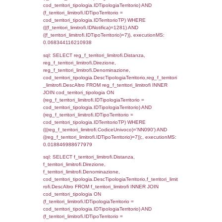
((f_territori_limitrofi.IDNotifica) = 1281 ) AND
cod_territori_tipologia.IDTerritorioTP = 1)
cod_territori_tipologia.DescTipologiaTerritori
executionMS: 0.074272871017456
sql: SELECT f_territori_limitrofi.Distanza,
f_territori_limitrofi.Direzione,
f_territori_limitrofi.Denominazione,
f_territori_limitrofi.DescAltro,
cod_territori_tipologia.DescTipologiaTerrito
f_territori_limitrofi INNER JOIN cod_territori
(f_territori_limitrofi.IDTipologiaTerritorio =
cod_territori_tipologia.IDTipologiaTerritorio)
(f_territori_limitrofi.IDTipoTerritorio =
cod_territori_tipologia.IDTerritorioTP) WHER
(((f_territori_limitrofi.IDNotifica)=1281) AND
((f_territori_limitrofi.IDTipoTerritorio)=2)), ex
0.070094108581543
sql: SELECT f_territori_limitrofi.Distanza,