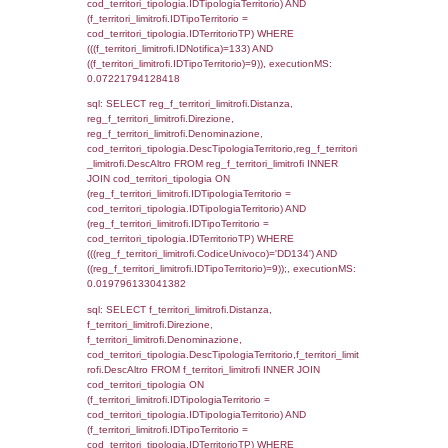
0.07234001159668
sql: SELECT f_territori_limitrofi.Distanza,
f_territori_limitrofi.Direzione,
f_territori_limitrofi.Denominazione,
cod_territori_tipologia.DescTipologiaTerritori
f_territori_limitrofi.DescAltro FROM f_territori
JOIN cod_territori_tipologia ON
(f_territori_limitrofi.IDTipologiaTerritorio =
cod_territori_tipologia.IDTipologiaTerritorio)
(f_territori_limitrofi.IDTipoTerritorio =
cod_territori_tipologia.IDTerritorioTP) WHER
(((f_territori_limitrofi.IDNotifica)=133) AND
((f_territori_limitrofi.IDTipoTerritorio)=3)), ex
0.073620080947876
sql: SELECT f_territori_limitrofi.Distanza,
f_territori_limitrofi.Direzione,
f_territori_limitrofi.Denominazione,
cod_territori_tipologia.DescTipologiaTerritorio,