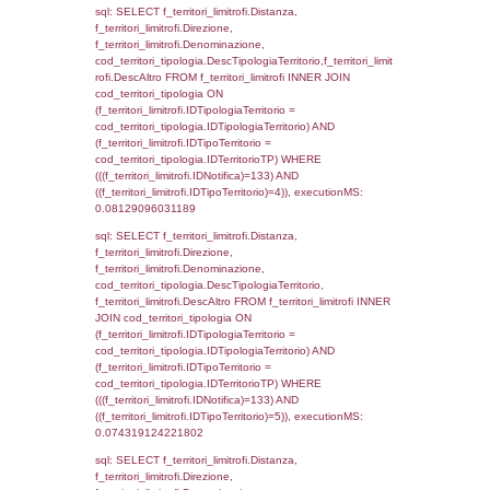
StatoIspezione, DATE_FORMAT(DataApertu
'%d/%m/%Y') as DataApertura,
DATE_FORMAT(DataChiusura, '%d/%m/%Y')
DataChiusura, DATE_FORMAT(DataUltimoPI
'%d/%m/%Y') as DataUltimoPIR FROM d3_is
WHERE (((d3_ispezioni.IDNotifica)=133)), e
0.0041210651397705
sql: SELECT el_nazioni.DescIT, f_confini_st
FROM f_confini_stato INNER JOIN el_nazio
f_confini_stato.IDStato = el_nazioni.IDSta
f_confini_stato.IDNotifica = 133;, execution
0.00059795379638672
sql: SELECT el_regioni.Regione, el_province
el_comuni.Comune, f_confini.Denominazio
f_confini INNER JOIN ((el_comuni INNER JO
ON el_comuni.IstProvincia = el_province.IstP
INNER JOIN el_regioni ON el_province.IstR
el_regioni.IstRegione) ON f_confini.IDComu