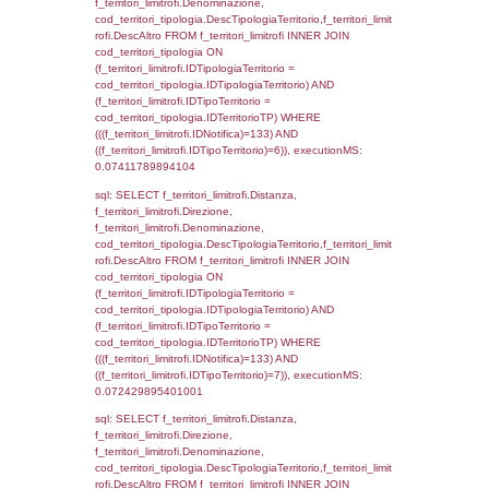
el_comuni.IstComune WHERE
(((f_confini.IDNotifica)=133));, executionMS:
0.00062012672424316
sql: SELECT el_regioni.Regione, el_province
el_comuni.Comune, reg_f_confini.Denomin
reg_f_confini INNER JOIN ((el_comuni INN
el_province ON el_comuni.IstProvincia =
el_province.IstProvincia) INNER JOIN el_re
el_province.IstRegione = el_regioni.IstRegi
reg_f_confini.IDComune = el_comuni.Ist
(((reg_f_confini.CodiceUnivoco)='DD134'));,
0.00084614753723145
sql: SELECT group_concat(f_territori_limitrof
SEPARATOR '; ') AS DescAltro,
cod_territori_tipologia.DescTipologiaTerrito
f_territori_limitrofi INNER JOIN cod_territori
(f_territori_limitrofi.IDTipologiaTerritorio =
cod_territori_tipologia.IDTipologiaTerritorio 