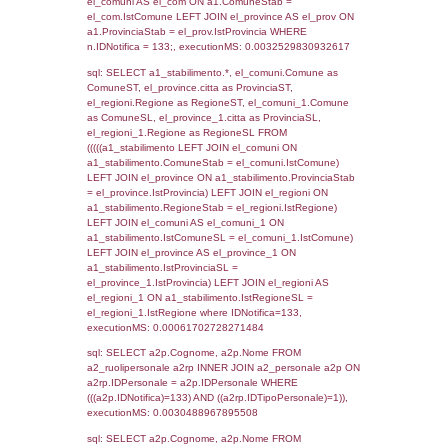
SEZIONE L (pubblico) - INFORMAZIONI S
INCIDENTALI CON IMPATTO ALL'ESTERN
STABILIMENTO
Indietro
Debug
sql: SELECT COUNT(*) FROM `userlevels`
`userlevelid` = -2, executionMS: 0.000313
sql: SELECT `userlevelid`, `userlevelname`
`userlevels`, executionMS: 0.00022602081
sql: SELECT COUNT(*) FROM `userlevelperm
WHERE `userlevelid` = -2, executionMS:
0.00017905235290527