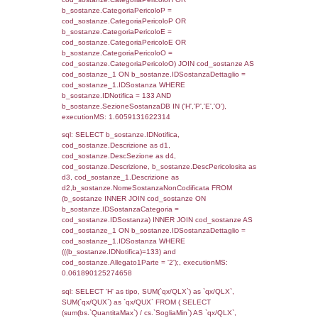
(((f_territori_limitrofi.IDNotifica)=133) AND
((f_territori_limitrofi.IDTipoTerritorio)=5)), ex
0.074319124221802
sql: SELECT f_territori_limitrofi.Distanza,
f_territori_limitrofi.Direzione,
f_territori_limitrofi.Denominazione,
cod_territori_tipologia.DescTipologiaTerritorio,
rofi.DescAltro FROM f_territori_limitrofi INN
cod_territori_tipologia ON
(f_territori_limitrofi.IDTipologiaTerritorio =
cod_territori_tipologia.IDTipologiaTerritorio)
(f_territori_limitrofi.IDTipoTerritorio =
cod_territori_tipologia.IDTerritorioTP) WHER
(((f_territori_limitrofi.IDNotifica)=133) AND
((f_territori_limitrofi.IDTipoTerritorio)=6)), ex
0.07411789894104
sql: SELECT f_territori_limitrofi.Distanza,
f_territori_limitrofi.Direzione,