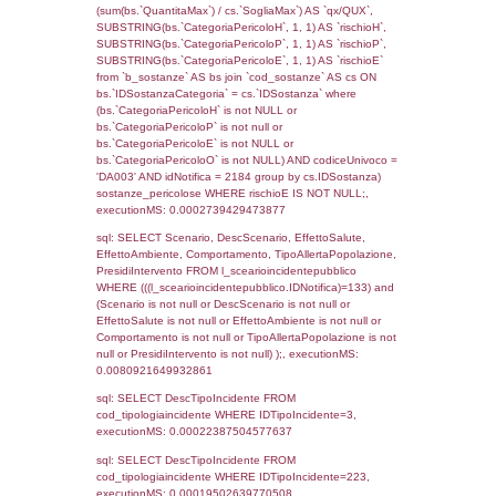
(f_territori_limitrofi.IDTipoTerritorio =
cod_territori_tipologia.IDTerritorioTP) WHER
(((f_territori_limitrofi.IDNotifica)=133) AND
((f_territori_limitrofi.IDTipoTerritorio)=8)), ex
0.072767972946167
sql: SELECT reg_f_territori_limitrofi.Distanza
reg_f_territori_limitrofi.Direzione,
reg_f_territori_limitrofi.Denominazione,
cod_territori_tipologia.DescTipologiaTerritorio
_limitrofi.DescAltro FROM reg_f_territori_limi
JOIN cod_territori_tipologia ON
(reg_f_territori_limitrofi.IDTipologiaTerritorio =
cod_territori_tipologia.IDTipologiaTerritorio)
(reg_f_territori_limitrofi.IDTipoTerritorio =
cod_territori_tipologia.IDTerritorioTP) WHER
(((reg_f_territori_limitrofi.CodiceUnivoco)='
((reg_f_territori_limitrofi.IDTipoTerritorio)=8)
0.021383047103882