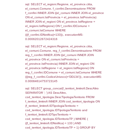
as ComuneSL, el_province_1.citta as Provi
el_regioni_1.Regione as RegioneSL FROM
(((((a1_stabilimento LEFT JOIN el_comuni 
a1_stabilimento.ComuneStab = el_comuni.
LEFT JOIN el_province ON a1_stabilimento.
= el_province.IstProvincia) LEFT JOIN el_re
a1_stabilimento.RegioneStab = el_regioni.I
LEFT JOIN el_comuni AS el_comuni_1 ON
a1_stabilimento.IstComuneSL = el_comuni
LEFT JOIN el_province AS el_province_1 O
a1_stabilimento.IstProvinciaSL =
el_province_1.IstProvincia) LEFT JOIN el_re
el_regioni_1 ON a1_stabilimento.IstRegion
el_regioni_1.IstRegione where IDNotifica=1
executionMS: 0.00061702728271484
sql: SELECT a2p.Cognome, a2p.Nome FR
a2_ruolipersonale a2rp INNER JOIN a2_pe
a2rp.IDPersonale = a2p.IDPersonale WHE
(((a2p.IDNotifica)=133) AND ((a2rp.IDTipoPe