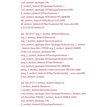
f_territori_limitrofi.IDTipoTerritorio =
cod_territori_tipologia.IDTerritorioTP ) WHER
((f_territori_limitrofi.IDNotifica) = 133 ) AND
cod_territori_tipologia.IDTerritorioTP = 1)
cod_territori_tipologia.DescTipologiaTerritori
executionMS: 0.10160708427429
sql: SELECT f_territori_limitrofi.Distanza,
f_territori_limitrofi.Direzione,
f_territori_limitrofi.Denominazione,
f_territori_limitrofi.DescAltro,
cod_territori_tipologia.DescTipologiaTerrito
f_territori_limitrofi INNER JOIN cod_territori
(f_territori_limitrofi.IDTipologiaTerritorio =
cod_territori_tipologia.IDTipologiaTerritorio)
(f_territori_limitrofi.IDTipoTerritorio =
cod_territori_tipologia.IDTerritorioTP) WHER
(((f_territori_limitrofi.IDNotifica)=133) AND
((f_territori_limitrofi.IDTipoTerritorio)=2)), ex