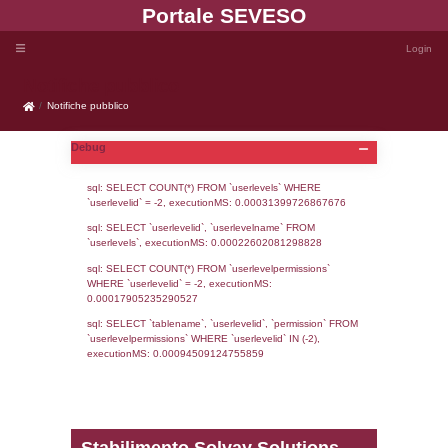
Portale SEVE
Notifiche pubblico
Notifiche pubblico
Debug
sql: SELECT COUNT(*) FROM `userlevels`
`userlevelid` = -2, executionMS: 0.000313
sql: SELECT `userlevelid`, `userlevelname`
`userlevels`, executionMS: 0.00022602081
sql: SELECT COUNT(*) FROM `userlevelperm
WHERE `userlevelid` = -2, executionMS: