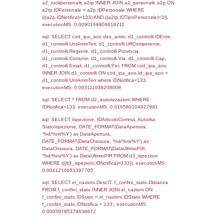
sql: SELECT `tablename`, `userlevelid`, `p
`userlevelpermissions` WHERE `userlevelid` I
executionMS: 0.00094509124755859
sql: SELECT a1.RagioneSociale, el_com.C
localita, el_prov.citta AS provincia,
DATE(n.DataInvioNotifica) as DataInvioNotifi
n.FileNotificaZip, n.DataFileNotificaZip FROM
LEFT JOIN infostabilimento i ON i.CodiceUn
n.CodiceUnivoco LEFT JOIN a1_stabilimen
a1.CodiceUnivoco = n.CodiceUnivoco LEFT
el_comuni AS el_com ON a1.ComuneStab 
el_com.IstComune LEFT JOIN el_province 
a1.ProvinciaStab = el_prov.IstProvincia W
n.IDNotifica = 133;, executionMS: 0.0032
sql: SELECT a1_stabilimento.*, el_comuni
ComuneST, el_province.citta as ProvinciaST
el_regioni.Regione as RegioneST, el_com