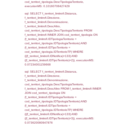
executionMS: 0.0030488967895508
sql: SELECT a2p.Cognome, a2p.Nome FR
a2_ruolipersonale a2rp INNER JOIN a2_pe
a2rp.IDPersonale = a2p.IDPersonale WHE
(((a2p.IDNotifica)=133) AND ((a2rp.IDTipoPe
executionMS: 0.0090169906616211
sql: SELECT cod_ipa_aoo.des_amm, d1_cont
d1_controlli.UntAmmTerr, d1_controlli.UffCo
d1_controlli.Regione, d1_controlli.Provincia,
d1_controlli.Comune, d1_controlli.Via, d1_co
d1_controlli.Email, d1_controlli.Pec FROM 
INNER JOIN d1_controlli ON cod_ipa_aoo.I
d1_controlli.UntAmmTerr where IDNotifica=1
executionMS: 0.093111038208008
sql: SELECT * FROM d2_autorizzazioni W
IDNotifica=133, executionMS: 0.01658010
sql: SELECT Ispezione, IDArticoloComma, Au