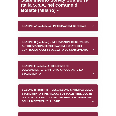
0.00017905235290527
sql: SELECT `tablename`, `userlevelid`, `p
`userlevelpermissions` WHERE `userlevelid` I
executionMS: 0.00094509124755859
Stabilimento Solvay Sol
Italia S.p.A. nel comune 
Bollate (Milano) -
SEZIONE A1 (pubblico) - INFORMAZIONI 