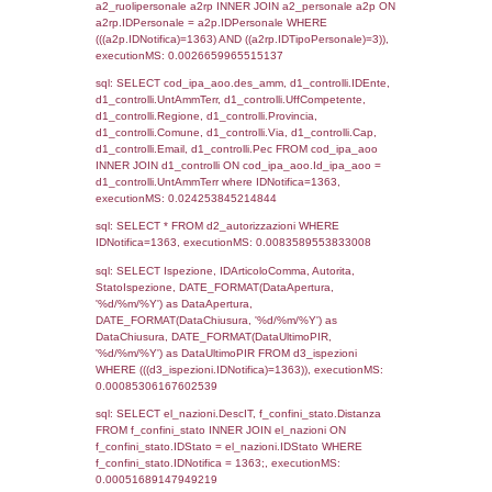
sql: SELECT `tablename`, `userlevelid`, `p
`userlevelpermissions` WHERE `userlevelid` I
executionMS: 0.0010080337524414
sql: SELECT a1.RagioneSociale, el_com.C
localita, el_prov.citta AS provincia,
DATE(n.DataInvioNotifica) as DataInvioNotifi
n.FileNotificaZip, n.DataFileNotificaZip FROM
LEFT JOIN infostabilimento i ON i.CodiceUn
n.CodiceUnivoco LEFT JOIN a1_stabilimen
a1.CodiceUnivoco = n.CodiceUnivoco LEFT
el_comuni AS el_com ON a1.ComuneStab 
el_com.IstComune LEFT JOIN el_province 
a1.ProvinciaStab = el_prov.IstProvincia W
n.IDNotifica = 1363;, executionMS: 0.005
sql: SELECT a1_stabilimento.*, el_comuni
ComuneST, el_province.citta as ProvinciaST
el_regioni.Regione as RegioneST, el_com