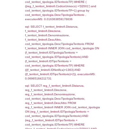
executionMS: 0.0045862197875977
sql: SELECT a2p.Cognome, a2p.Nome FR
a2_ruolipersonale a2rp INNER JOIN a2_pe
a2rp.IDPersonale = a2p.IDPersonale WHE
(((a2p.IDNotifica)=1363) AND ((a2rp.IDTipoP
executionMS: 0.0026659965515137
sql: SELECT cod_ipa_aoo.des_amm, d1_cont
d1_controlli.UntAmmTerr, d1_controlli.UffCo
d1_controlli.Regione, d1_controlli.Provincia,
d1_controlli.Comune, d1_controlli.Via, d1_co
d1_controlli.Email, d1_controlli.Pec FROM 
INNER JOIN d1_controlli ON cod_ipa_aoo.I
d1_controlli.UntAmmTerr where IDNotifica=1
executionMS: 0.024253845214844
sql: SELECT * FROM d2_autorizzazioni W
IDNotifica=1363, executionMS: 0.0083589
sql: SELECT Ispezione, IDArticoloComma, Au