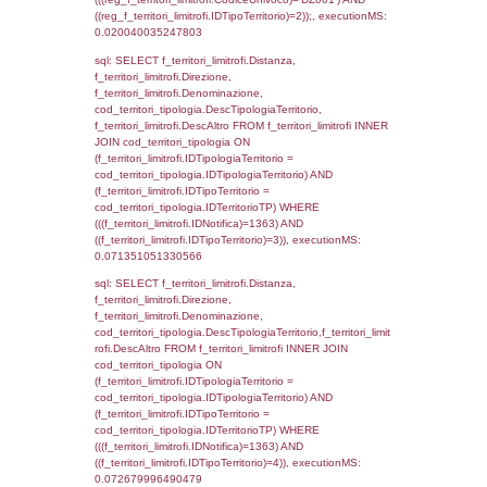
StatoIspezione, DATE_FORMAT(DataApertu
'%d/%m/%Y') as DataApertura,
DATE_FORMAT(DataChiusura, '%d/%m/%Y')
DataChiusura, DATE_FORMAT(DataUltimoPI
'%d/%m/%Y') as DataUltimoPIR FROM d3_is
WHERE (((d3_ispezioni.IDNotifica)=1363)), 
0.00085306167602539
sql: SELECT el_nazioni.DescIT, f_confini_st
FROM f_confini_stato INNER JOIN el_nazio
f_confini_stato.IDStato = el_nazioni.IDSta
f_confini_stato.IDNotifica = 1363;, executi
0.00051689147949219
sql: SELECT el_regioni.Regione, el_province
el_comuni.Comune, f_confini.Denominazio
f_confini INNER JOIN ((el_comuni INNER JO
ON el_comuni.IstProvincia = el_province.IstP
INNER JOIN el_regioni ON el_province.IstR
el_regioni.IstRegione) ON f_confini.IDComu