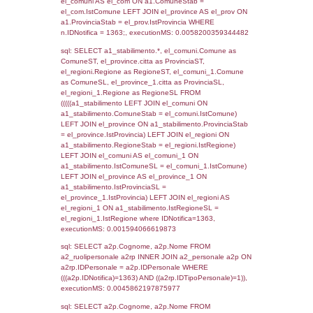
SEZIONE L (pubblico) - INFORMAZIONI S
INCIDENTALI CON IMPATTO ALL'ESTERN
STABILIMENTO
Indietro
Debug
sql: SELECT COUNT(*) FROM `userlevels`
`userlevelid` = -2, executionMS: 0.000427
sql: SELECT `userlevelid`, `userlevelname`
`userlevels`, executionMS: 0.00025200843
sql: SELECT COUNT(*) FROM `userlevelperm
WHERE `userlevelid` = -2, executionMS:
0.00021791458129883