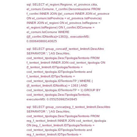
as ComuneSL, el_province_1.citta as Provi
el_regioni_1.Regione as RegioneSL FROM
(((((a1_stabilimento LEFT JOIN el_comuni 
a1_stabilimento.ComuneStab = el_comuni.
LEFT JOIN el_province ON a1_stabilimento.
= el_province.IstProvincia) LEFT JOIN el_re
a1_stabilimento.RegioneStab = el_regioni.I
LEFT JOIN el_comuni AS el_comuni_1 ON
a1_stabilimento.IstComuneSL = el_comuni
LEFT JOIN el_province AS el_province_1 O
a1_stabilimento.IstProvinciaSL =
el_province_1.IstProvincia) LEFT JOIN el_re
el_regioni_1 ON a1_stabilimento.IstRegion
el_regioni_1.IstRegione where IDNotifica=1
executionMS: 0.001594066619873
sql: SELECT a2p.Cognome, a2p.Nome FR
a2_ruolipersonale a2rp INNER JOIN a2_pe
a2rp.IDPersonale = a2p.IDPersonale WHE
(((a2p.IDNotifica)=1363) AND ((a2rp.IDTipoP