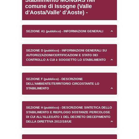
0.00021791458129883
sql: SELECT `tablename`, `userlevelid`, `p
`userlevelpermissions` WHERE `userlevelid` I
executionMS: 0.0010080337524414
Stabilimento MONGAS n
comune di Issogne (Vall
d'Aosta/Valle' d'Aoste) -
SEZIONE A1 (pubblico) - INFORMAZIONI 