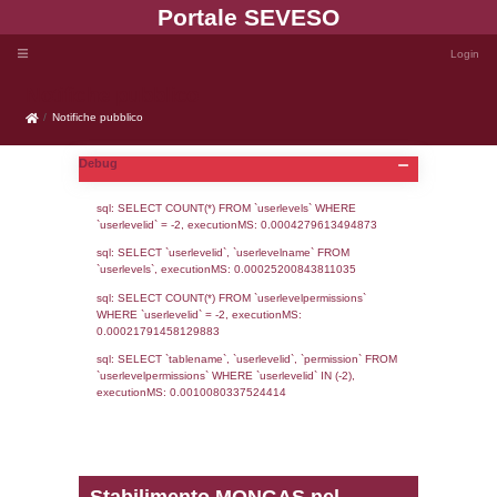
Portale SEVE
Notifiche pubblico
Notifiche pubblico
Debug
sql: SELECT COUNT(*) FROM `userlevels`
`userlevelid` = -2, executionMS: 0.000427
sql: SELECT `userlevelid`, `userlevelname`
`userlevels`, executionMS: 0.00025200843
sql: SELECT COUNT(*) FROM `userlevelperm
WHERE `userlevelid` = -2, executionMS: