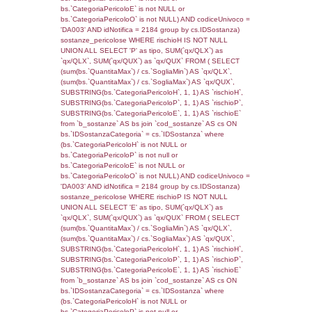
(((f_territori_limitrofi.IDNotifica)=1363) AND
((f_territori_limitrofi.IDTipoTerritorio)=8)), ex
0.069525957107544
sql: SELECT reg_f_territori_limitrofi.Distanza
reg_f_territori_limitrofi.Direzione,
reg_f_territori_limitrofi.Denominazione,
cod_territori_tipologia.DescTipologiaTerritorio
_limitrofi.DescAltro FROM reg_f_territori_limi
JOIN cod_territori_tipologia ON
(reg_f_territori_limitrofi.IDTipologiaTerritorio =
cod_territori_tipologia.IDTipologiaTerritorio)
(reg_f_territori_limitrofi.IDTipoTerritorio =
cod_territori_tipologia.IDTerritorioTP) WHER
(((reg_f_territori_limitrofi.CodiceUnivoco)='
((reg_f_territori_limitrofi.IDTipoTerritorio)=8)
0.019572019577026
sql: SELECT f_territori_limitrofi.Distanza,
f_territori_limitrofi.Direzione,
f_territori_limitrofi.Denominazione,