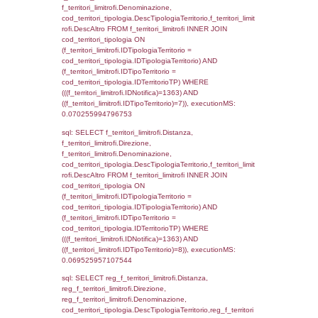
reg_f_territori_limitrofi INNER JOIN cod_territ
ON (reg_f_territori_limitrofi.IDTipologiaTerrito
cod_territori_tipologia.IDTipologiaTerritorio 
reg_f_territori_limitrofi.IDTipoTerritorio =
cod_territori_tipologia.IDTerritorioTP) WHERE
((reg_f_territori_limitrofi.CodiceUnivoco) ='D
cod_territori_tipologia.IDTerritorioTP=1) gro
cod_territori_tipologia.DescTipologiaTerritorio
executionMS: 0.016363859176636
sql: SELECT f_territori_limitrofi.Distanza,
f_territori_limitrofi.Direzione,
f_territori_limitrofi.Denominazione,
f_territori_limitrofi.DescAltro,
cod_territori_tipologia.DescTipologiaTerrito
f_territori_limitrofi INNER JOIN cod_territori
(f_territori_limitrofi.IDTipologiaTerritorio =
cod_territori_tipologia.IDTipologiaTerritorio)
(f_territori_limitrofi.IDTipoTerritorio =