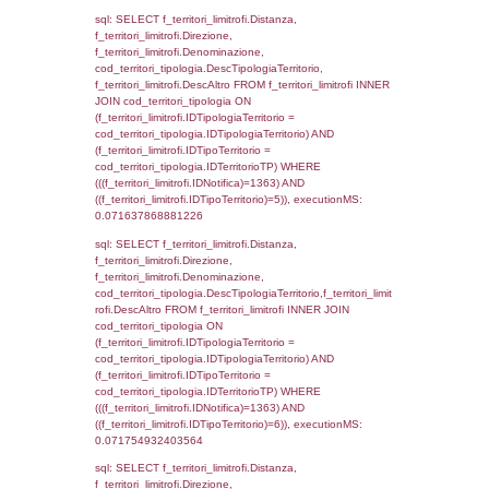
el_comuni.IstComune WHERE
(((f_confini.IDNotifica)=1363));, executionMS
0.000640869140625
sql: SELECT group_concat(f_territori_limitrof
SEPARATOR '; ') AS DescAltro,
cod_territori_tipologia.DescTipologiaTerrito
f_territori_limitrofi INNER JOIN cod_territori
(f_territori_limitrofi.IDTipologiaTerritorio =
cod_territori_tipologia.IDTipologiaTerritorio 
f_territori_limitrofi.IDTipoTerritorio =
cod_territori_tipologia.IDTerritorioTP ) WHER
((f_territori_limitrofi.IDNotifica) = 1363 ) AND
cod_territori_tipologia.IDTerritorioTP = 1)
cod_territori_tipologia.DescTipologiaTerritori
executionMS: 0.055253982543945
sql: SELECT group_concat(reg_f_territori_lim
SEPARATOR '; ') AS DescAltro,
cod_territori_tipologia.DescTipologiaTerrito