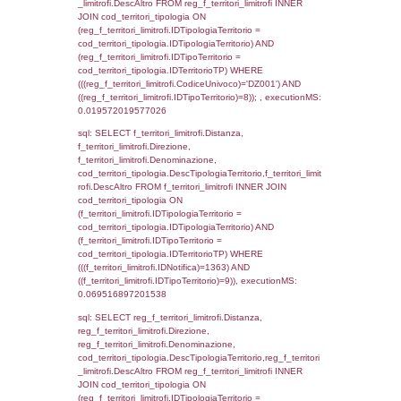
cod_territori_tipologia.IDTerritorioTP) WHER
(((f_territori_limitrofi.IDNotifica)=1363) AND
((f_territori_limitrofi.IDTipoTerritorio)=2)), ex
0.06965184211731
sql: SELECT reg_f_territori_limitrofi.Distanza
reg_f_territori_limitrofi.Direzione,
reg_f_territori_limitrofi.Denominazione,
cod_territori_tipologia.DescTipologiaTerritori
reg_f_territori_limitrofi.DescAltro FROM
reg_f_territori_limitrofi INNER JOIN cod_territ
ON (reg_f_territori_limitrofi.IDTipologiaTerrito
cod_territori_tipologia.IDTipologiaTerritorio)
(reg_f_territori_limitrofi.IDTipoTerritorio =
cod_territori_tipologia.IDTerritorioTP) WHER
(((reg_f_territori_limitrofi.CodiceUnivoco)='
((reg_f_territori_limitrofi.IDTipoTerritorio)=2)
0.020040035247803
sql: SELECT f_territori_limitrofi.Distanza,