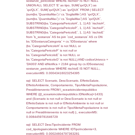
(f_territori_limitrofi.IDTipoTerritorio =
cod_territori_tipologia.IDTerritorioTP) WHER
(((f_territori_limitrofi.IDNotifica)=1433) AND
((f_territori_limitrofi.IDTipoTerritorio)=8)), ex
0.068324089050293
sql: SELECT reg_f_territori_limitrofi.Distanza
reg_f_territori_limitrofi.Direzione,
reg_f_territori_limitrofi.Denominazione,
cod_territori_tipologia.DescTipologiaTerritorio
_limitrofi.DescAltro FROM reg_f_territori_limi
JOIN cod_territori_tipologia ON
(reg_f_territori_limitrofi.IDTipologiaTerritorio =
cod_territori_tipologia.IDTipologiaTerritorio)
(reg_f_territori_limitrofi.IDTipoTerritorio =
cod_territori_tipologia.IDTerritorioTP) WHER
(((reg_f_territori_limitrofi.CodiceUnivoco)='
((reg_f_territori_limitrofi.IDTipoTerritorio)=8)
0.019050121307373