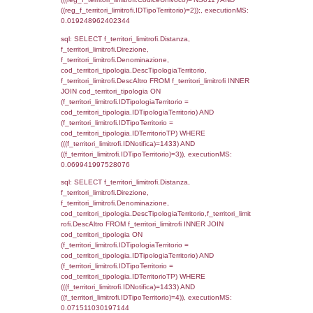
StatoIspezione, DATE_FORMAT(DataApertu
'%d/%m/%Y') as DataApertura,
DATE_FORMAT(DataChiusura, '%d/%m/%Y')
DataChiusura, DATE_FORMAT(DataUltimoPI
'%d/%m/%Y') as DataUltimoPIR FROM d3_is
WHERE (((d3_ispezioni.IDNotifica)=1433)), 
0.00087380409240723
sql: SELECT el_nazioni.DescIT, f_confini_st
FROM f_confini_stato INNER JOIN el_nazio
f_confini_stato.IDStato = el_nazioni.IDSta
f_confini_stato.IDNotifica = 1433;, executi
0.00048303604125977
sql: SELECT el_regioni.Regione, el_province
el_comuni.Comune, f_confini.Denominazio
f_confini INNER JOIN ((el_comuni INNER JO
ON el_comuni.IstProvincia = el_province.IstP
INNER JOIN el_regioni ON el_province.IstR
el_regioni.IstRegione) ON f_confini.IDComu