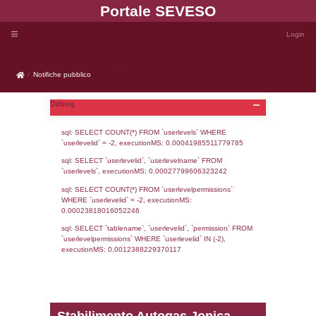
Portale SEVE
Notifiche pubblico
Notifiche pubblico
Debug
sql: SELECT COUNT(*) FROM `userlevels`
`userlevelid` = -2, executionMS: 0.000419
sql: SELECT `userlevelid`, `userlevelname`
`userlevels`, executionMS: 0.00027799606
sql: SELECT COUNT(*) FROM `userlevelperm
WHERE `userlevelid` = -2, executionMS: