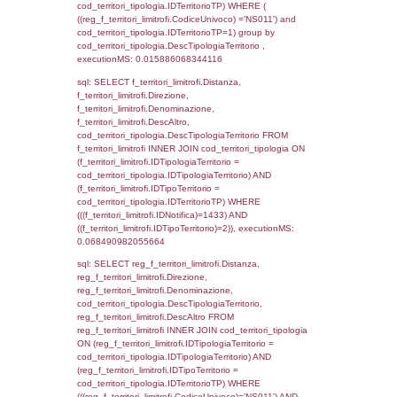
executionMS: 0.0035579204559326
sql: SELECT a2p.Cognome, a2p.Nome FR
a2_ruolipersonale a2rp INNER JOIN a2_pe
a2rp.IDPersonale = a2p.IDPersonale WHE
(((a2p.IDNotifica)=1433) AND ((a2rp.IDTipoP
executionMS: 0.0027351379394531
sql: SELECT cod_ipa_aoo.des_amm, d1_cont
d1_controlli.UntAmmTerr, d1_controlli.UffCo
d1_controlli.Regione, d1_controlli.Provincia,
d1_controlli.Comune, d1_controlli.Via, d1_co
d1_controlli.Email, d1_controlli.Pec FROM 
INNER JOIN d1_controlli ON cod_ipa_aoo.I
d1_controlli.UntAmmTerr where IDNotifica=1
executionMS: 0.021671056747437
sql: SELECT * FROM d2_autorizzazioni W
IDNotifica=1433, executionMS: 0.0077519
sql: SELECT Ispezione, IDArticoloComma, Au