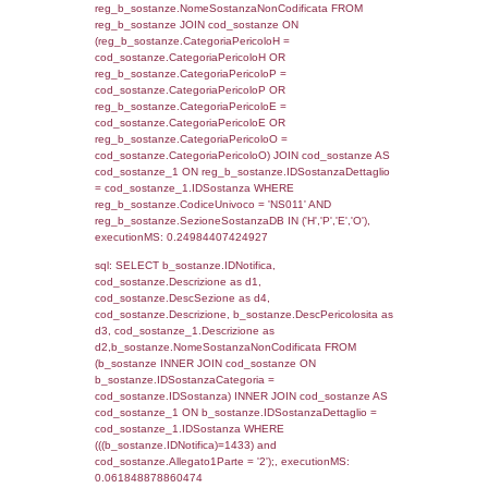
(((f_territori_limitrofi.IDNotifica)=1433) AND
((f_territori_limitrofi.IDTipoTerritorio)=6)), ex
0.07026219367981
sql: SELECT f_territori_limitrofi.Distanza,
f_territori_limitrofi.Direzione,
f_territori_limitrofi.Denominazione,
cod_territori_tipologia.DescTipologiaTerritorio,
rofi.DescAltro FROM f_territori_limitrofi INN
cod_territori_tipologia ON
(f_territori_limitrofi.IDTipologiaTerritorio =
cod_territori_tipologia.IDTipologiaTerritorio)
(f_territori_limitrofi.IDTipoTerritorio =
cod_territori_tipologia.IDTerritorioTP) WHER
(((f_territori_limitrofi.IDNotifica)=1433) AND
((f_territori_limitrofi.IDTipoTerritorio)=7)), ex
0.068756103515625
sql: SELECT reg_f_territori_limitrofi.Distanza
reg_f_territori_limitrofi.Direzione,
reg_f_territori_limitrofi.Denominazione,