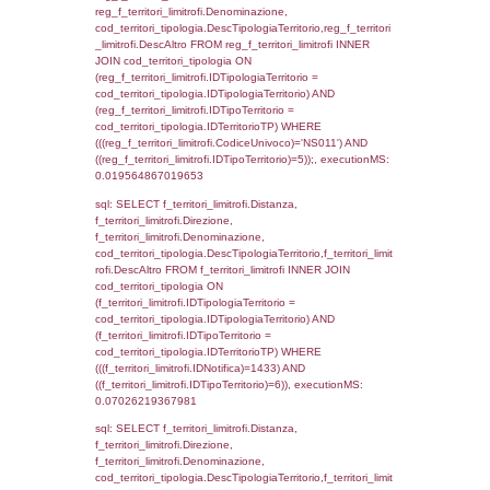
reg_f_territori_limitrofi INNER JOIN cod_territ
ON (reg_f_territori_limitrofi.IDTipologiaTerrito
cod_territori_tipologia.IDTipologiaTerritorio 
reg_f_territori_limitrofi.IDTipoTerritorio =
cod_territori_tipologia.IDTerritorioTP) WHERE
((reg_f_territori_limitrofi.CodiceUnivoco) ='N
cod_territori_tipologia.IDTerritorioTP=1) gro
cod_territori_tipologia.DescTipologiaTerritorio
executionMS: 0.015886068344116
sql: SELECT f_territori_limitrofi.Distanza,
f_territori_limitrofi.Direzione,
f_territori_limitrofi.Denominazione,
f_territori_limitrofi.DescAltro,
cod_territori_tipologia.DescTipologiaTerrito
f_territori_limitrofi INNER JOIN cod_territori
(f_territori_limitrofi.IDTipologiaTerritorio =
cod_territori_tipologia.IDTipologiaTerritorio)
(f_territori_limitrofi.IDTipoTerritorio =