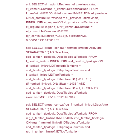
as ComuneSL, el_province_1.citta as Provi
el_regioni_1.Regione as RegioneSL FROM
(((((a1_stabilimento LEFT JOIN el_comuni 
a1_stabilimento.ComuneStab = el_comuni.
LEFT JOIN el_province ON a1_stabilimento.
= el_province.IstProvincia) LEFT JOIN el_re
a1_stabilimento.RegioneStab = el_regioni.I
LEFT JOIN el_comuni AS el_comuni_1 ON
a1_stabilimento.IstComuneSL = el_comuni
LEFT JOIN el_province AS el_province_1 O
a1_stabilimento.IstProvinciaSL =
el_province_1.IstProvincia) LEFT JOIN el_re
el_regioni_1 ON a1_stabilimento.IstRegion
el_regioni_1.IstRegione where IDNotifica=1
executionMS: 0.00098609924316406
sql: SELECT a2p.Cognome, a2p.Nome FR
a2_ruolipersonale a2rp INNER JOIN a2_pe
a2rp.IDPersonale = a2p.IDPersonale WHE
(((a2p.IDNotifica)=1433) AND ((a2rp.IDTipoP