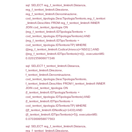
el_comuni.IstComune WHERE
(((f_confini.IDNotifica)=1433));, executionMS
0.00051093101501465
sql: SELECT group_concat(f_territori_limitrof
SEPARATOR '; ') AS DescAltro,
cod_territori_tipologia.DescTipologiaTerrito
f_territori_limitrofi INNER JOIN cod_territori
(f_territori_limitrofi.IDTipologiaTerritorio =
cod_territori_tipologia.IDTipologiaTerritorio 
f_territori_limitrofi.IDTipoTerritorio =
cod_territori_tipologia.IDTerritorioTP ) WHER
((f_territori_limitrofi.IDNotifica) = 1433 ) AND
cod_territori_tipologia.IDTerritorioTP = 1)
cod_territori_tipologia.DescTipologiaTerritori
executionMS: 0.051602125167847
sql: SELECT group_concat(reg_f_territori_lim
SEPARATOR '; ') AS DescAltro,
cod_territori_tipologia.DescTipologiaTerrito