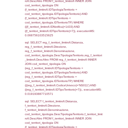
cod_territori_tipologia.IDTerritorioTP) WHER
(((f_territori_limitrofi.IDNotifica)=1433) AND
((f_territori_limitrofi.IDTipoTerritorio)=2)), ex
0.068490982055664
sql: SELECT reg_f_territori_limitrofi.Distanza
reg_f_territori_limitrofi.Direzione,
reg_f_territori_limitrofi.Denominazione,
cod_territori_tipologia.DescTipologiaTerritori
reg_f_territori_limitrofi.DescAltro FROM
reg_f_territori_limitrofi INNER JOIN cod_territ
ON (reg_f_territori_limitrofi.IDTipologiaTerrito
cod_territori_tipologia.IDTipologiaTerritorio)
(reg_f_territori_limitrofi.IDTipoTerritorio =
cod_territori_tipologia.IDTerritorioTP) WHER
(((reg_f_territori_limitrofi.CodiceUnivoco)='
((reg_f_territori_limitrofi.IDTipoTerritorio)=2)
0.019248962402344
sql: SELECT f_territori_limitrofi.Distanza,