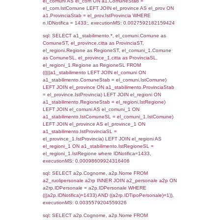
SEZIONE L (pubblico) - INFORMAZIONI S
INCIDENTALI CON IMPATTO ALL'ESTERN
STABILIMENTO
Indietro
Debug
sql: SELECT COUNT(*) FROM `userlevels`
`userlevelid` = -2, executionMS: 0.000419
sql: SELECT `userlevelid`, `userlevelname`
`userlevels`, executionMS: 0.00027799606
sql: SELECT COUNT(*) FROM `userlevelperm
WHERE `userlevelid` = -2, executionMS:
0.00023818016052246