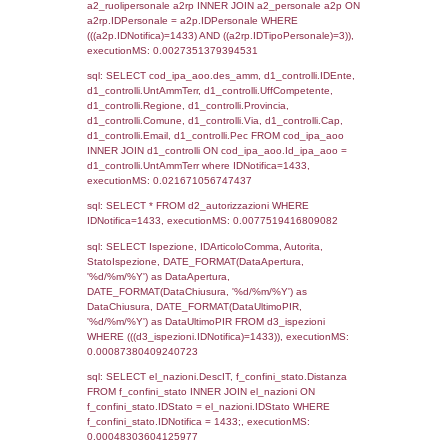
sql: SELECT `tablename`, `userlevelid`, `p
`userlevelpermissions` WHERE `userlevelid` I
executionMS: 0.0012388229370117
sql: SELECT a1.RagioneSociale, el_com.C
localita, el_prov.citta AS provincia,
DATE(n.DataInvioNotifica) as DataInvioNotifi
n.FileNotificaZip, n.DataFileNotificaZip FROM
LEFT JOIN infostabilimento i ON i.CodiceUn
n.CodiceUnivoco LEFT JOIN a1_stabilimen
a1.CodiceUnivoco = n.CodiceUnivoco LEFT
el_comuni AS el_com ON a1.ComuneStab 
el_com.IstComune LEFT JOIN el_province 
a1.ProvinciaStab = el_prov.IstProvincia W
n.IDNotifica = 1433;, executionMS: 0.002
sql: SELECT a1_stabilimento.*, el_comuni
ComuneST, el_province.citta as ProvinciaST
el_regioni.Regione as RegioneST, el_com