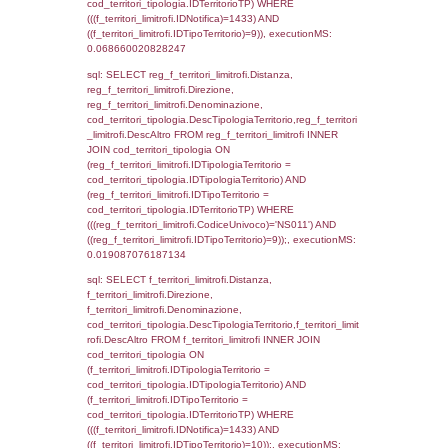
cod_territori_tipologia.IDTipologiaTerritorio)
(f_territori_limitrofi.IDTipoTerritorio =
cod_territori_tipologia.IDTerritorioTP) WHER
(((f_territori_limitrofi.IDNotifica)=1433) AND
((f_territori_limitrofi.IDTipoTerritorio)=4)), ex
0.071511030197144
sql: SELECT reg_f_territori_limitrofi.Distanza
reg_f_territori_limitrofi.Direzione,
reg_f_territori_limitrofi.Denominazione,
cod_territori_tipologia.DescTipologiaTerritorio
_limitrofi.DescAltro FROM reg_f_territori_limi
JOIN cod_territori_tipologia ON
(reg_f_territori_limitrofi.IDTipologiaTerritorio =
cod_territori_tipologia.IDTipologiaTerritorio)
(reg_f_territori_limitrofi.IDTipoTerritorio =
cod_territori_tipologia.IDTerritorioTP) WHER
(((reg_f_territori_limitrofi.CodiceUnivoco)='
((reg_f_territori_limitrofi.IDTipoTerritorio)=4)
0.020155906677246