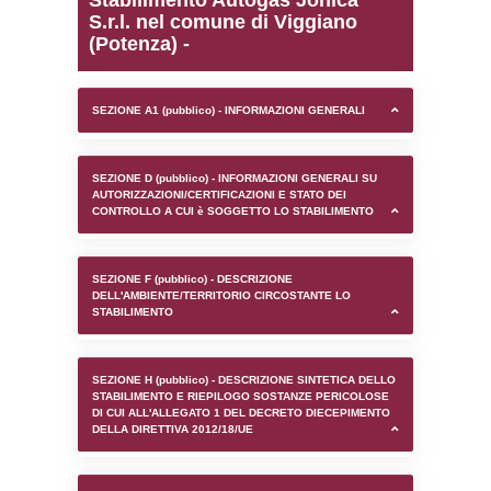
0.00023818016052246
sql: SELECT `tablename`, `userlevelid`, `p
`userlevelpermissions` WHERE `userlevelid` I
executionMS: 0.0012388229370117
Stabilimento Autogas Jo
S.r.l. nel comune di Vig
(Potenza) -
SEZIONE A1 (pubblico) - INFORMAZIONI 