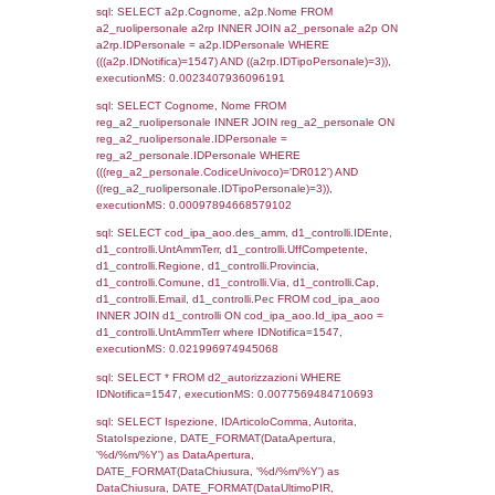
WHERE `userlevelid` = -2, executionMS:
0.00018811225891113
sql: SELECT `tablename`, `userlevelid`, `p
`userlevelpermissions` WHERE `userlevelid` I
executionMS: 0.00096511840820312
sql: SELECT a1.RagioneSociale, el_com.C
localita, el_prov.citta AS provincia,
DATE(n.DataInvioNotifica) as DataInvioNotifi
n.FileNotificaZip, n.DataFileNotificaZip FROM
LEFT JOIN infostabilimento i ON i.CodiceUn
n.CodiceUnivoco LEFT JOIN a1_stabilimen
a1.CodiceUnivoco = n.CodiceUnivoco LEFT
el_comuni AS el_com ON a1.ComuneStab 
el_com.IstComune LEFT JOIN el_province 
a1.ProvinciaStab = el_prov.IstProvincia W
n.IDNotifica = 1547;, executionMS: 0.002
sql: SELECT a1_stabilimento.*, el_comuni
ComuneST, el_province.citta as ProvinciaST