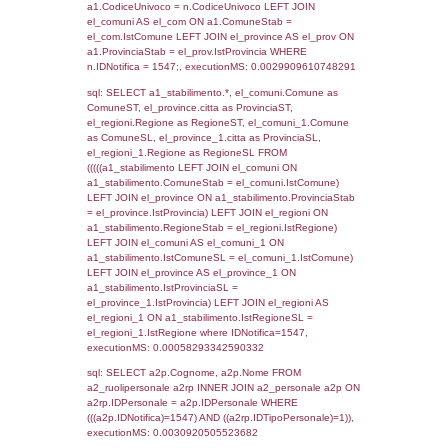
SEZIONE L (pubblico) - INFORMAZIONI S
INCIDENTALI CON IMPATTO ALL'ESTERN
STABILIMENTO
Indietro
Debug
sql: SELECT COUNT(*) FROM `userlevels`
`userlevelid` = -2, executionMS: 0.000310
sql: SELECT `userlevelid`, `userlevelname`
`userlevels`, executionMS: 0.00020813941
sql: SELECT COUNT(*) FROM `userlevelperm