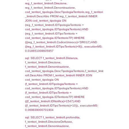
cod_territori_tipologia.IDTerritorioTP) WHER
(((f_territori_limitrofi.IDNotifica)=1547) AND
((f_territori_limitrofi.IDTipoTerritorio)=3)), ex
0.069417953491211
sql: SELECT f_territori_limitrofi.Distanza,
f_territori_limitrofi.Direzione,
f_territori_limitrofi.Denominazione,
cod_territori_tipologia.DescTipologiaTerritorio,
rofi.DescAltro FROM f_territori_limitrofi INN
cod_territori_tipologia ON
(f_territori_limitrofi.IDTipologiaTerritorio =
cod_territori_tipologia.IDTipologiaTerritorio)
(f_territori_limitrofi.IDTipoTerritorio =
cod_territori_tipologia.IDTerritorioTP) WHER
(((f_territori_limitrofi.IDNotifica)=1547) AND
((f_territori_limitrofi.IDTipoTerritorio)=4)), ex
0.07181191444397
sql: SELECT f_territori_limitrofi.Distanza,