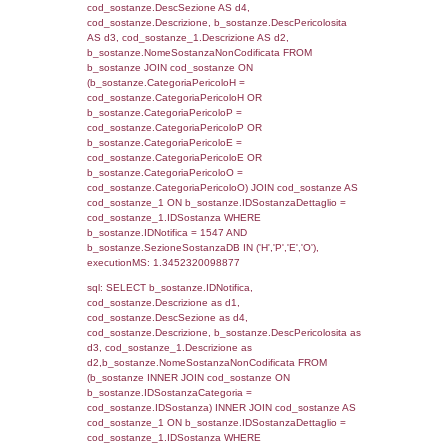
cod_territori_tipologia.IDTipologiaTerritorio)
(reg_f_territori_limitrofi.IDTipoTerritorio =
cod_territori_tipologia.IDTerritorioTP) WHER
(((reg_f_territori_limitrofi.CodiceUnivoco)='
((reg_f_territori_limitrofi.IDTipoTerritorio)=5)
0.019867897033691
sql: SELECT f_territori_limitrofi.Distanza,
f_territori_limitrofi.Direzione,
f_territori_limitrofi.Denominazione,
cod_territori_tipologia.DescTipologiaTerritorio,
rofi.DescAltro FROM f_territori_limitrofi INN
cod_territori_tipologia ON
(f_territori_limitrofi.IDTipologiaTerritorio =
cod_territori_tipologia.IDTipologiaTerritorio)
(f_territori_limitrofi.IDTipoTerritorio =
cod_territori_tipologia.IDTerritorioTP) WHER
(((f_territori_limitrofi.IDNotifica)=1547) AND
((f_territori_limitrofi.IDTipoTerritorio)=6)), ex