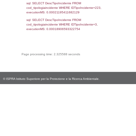
(((reg_f_territori_limitrofi.CodiceUnivoco)='
((reg_f_territori_limitrofi.IDTipoTerritorio)=8)
0.018861055374146
sql: SELECT f_territori_limitrofi.Distanza,
f_territori_limitrofi.Direzione,
f_territori_limitrofi.Denominazione,
cod_territori_tipologia.DescTipologiaTerritorio,
rofi.DescAltro FROM f_territori_limitrofi INN
cod_territori_tipologia ON
(f_territori_limitrofi.IDTipologiaTerritorio =
cod_territori_tipologia.IDTipologiaTerritorio)
(f_territori_limitrofi.IDTipoTerritorio =
cod_territori_tipologia.IDTerritorioTP) WHER
(((f_territori_limitrofi.IDNotifica)=1547) AND
((f_territori_limitrofi.IDTipoTerritorio)=9)), ex
0.067960023880005
sql: SELECT reg_f_territori_limitrofi.Distanza
reg_f_territori_limitrofi.Direzione,