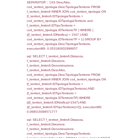
(((a2p.IDNotifica)=1547) AND ((a2rp.IDTipoP
executionMS: 0.0030920505523682
sql: SELECT a2p.Cognome, a2p.Nome FR
a2_ruolipersonale a2rp INNER JOIN a2_pe
a2rp.IDPersonale = a2p.IDPersonale WHE
(((a2p.IDNotifica)=1547) AND ((a2rp.IDTipoP
executionMS: 0.0023407936096191
sql: SELECT Cognome, Nome FROM
reg_a2_ruolipersonale INNER JOIN reg_a2
reg_a2_ruolipersonale.IDPersonale =
reg_a2_personale.IDPersonale WHERE
(((reg_a2_personale.CodiceUnivoco)='DR01
((reg_a2_ruolipersonale.IDTipoPersonale)=3
executionMS: 0.00097894668579102
sql: SELECT cod_ipa_aoo.des_amm, d1_cont
d1_controlli.UntAmmTerr, d1_controlli.UffCo
d1_controlli.Regione, d1_controlli.Provincia,