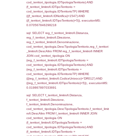
f_confini_stato.IDStato = el_nazioni.IDSta
f_confini_stato.IDNotifica = 1547;, executi
0.00051999092102051
sql: SELECT el_regioni.Regione, el_province
el_comuni.Comune, f_confini.Denominazio
f_confini INNER JOIN ((el_comuni INNER JO
ON el_comuni.IstProvincia = el_province.IstP
INNER JOIN el_regioni ON el_province.IstR
el_regioni.IstRegione) ON f_confini.IDComu
el_comuni.IstComune WHERE
(((f_confini.IDNotifica)=1547));, executionMS
0.00048184394836426
sql: SELECT el_regioni.Regione, el_province
el_comuni.Comune, reg_f_confini.Denomin
reg_f_confini INNER JOIN ((el_comuni INN
el_province ON el_comuni.IstProvincia =
el_province.IstProvincia) INNER JOIN el_re
el_province.IstRegione = el_regioni.IstRegi