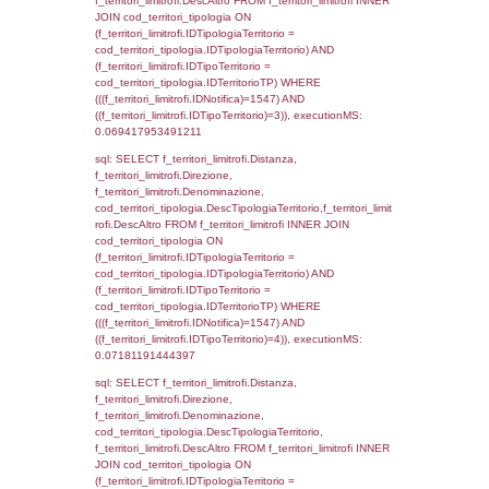
d1_controlli.Comune, d1_controlli.Via, d1_co
d1_controlli.Email, d1_controlli.Pec FROM 
INNER JOIN d1_controlli ON cod_ipa_aoo.I
d1_controlli.UntAmmTerr where IDNotifica=1
executionMS: 0.021996974945068
sql: SELECT * FROM d2_autorizzazioni W
IDNotifica=1547, executionMS: 0.0077569
sql: SELECT Ispezione, IDArticoloComma, Au
StatoIspezione, DATE_FORMAT(DataApertu
'%d/%m/%Y') as DataApertura,
DATE_FORMAT(DataChiusura, '%d/%m/%Y')
DataChiusura, DATE_FORMAT(DataUltimoPI
'%d/%m/%Y') as DataUltimoPIR FROM d3_is
WHERE (((d3_ispezioni.IDNotifica)=1547)), 
0.00047397613525391
sql: SELECT el_nazioni.DescIT, f_confini_st
FROM f_confini_stato INNER JOIN el_nazio