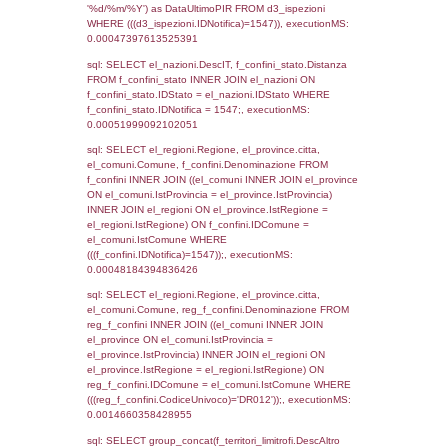
el_regioni.Regione as RegioneST, el_com
as ComuneSL, el_province_1.citta as Provi
el_regioni_1.Regione as RegioneSL FROM
(((((a1_stabilimento LEFT JOIN el_comuni 
a1_stabilimento.ComuneStab = el_comuni.
LEFT JOIN el_province ON a1_stabilimento.
= el_province.IstProvincia) LEFT JOIN el_re
a1_stabilimento.RegioneStab = el_regioni.I
LEFT JOIN el_comuni AS el_comuni_1 ON
a1_stabilimento.IstComuneSL = el_comuni
LEFT JOIN el_province AS el_province_1 O
a1_stabilimento.IstProvinciaSL =
el_province_1.IstProvincia) LEFT JOIN el_re
el_regioni_1 ON a1_stabilimento.IstRegion
el_regioni_1.IstRegione where IDNotifica=1
executionMS: 0.00058293342590332
sql: SELECT a2p.Cognome, a2p.Nome FR
a2_ruolipersonale a2rp INNER JOIN a2_pe
a2rp.IDPersonale = a2p.IDPersonale WHE