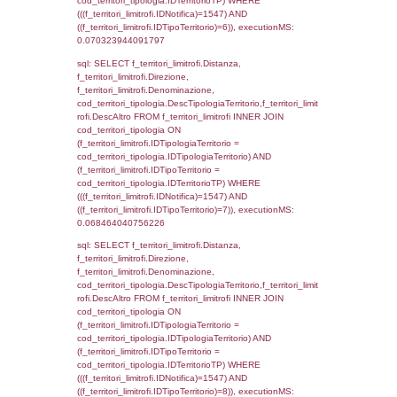
reg_f_confini.IDComune = el_comuni.Ist
(((reg_f_confini.CodiceUnivoco)='DR012'));,
0.0014660358428955
sql: SELECT group_concat(f_territori_limitrof
SEPARATOR '; ') AS DescAltro,
cod_territori_tipologia.DescTipologiaTerrito
f_territori_limitrofi INNER JOIN cod_territori
(f_territori_limitrofi.IDTipologiaTerritorio =
cod_territori_tipologia.IDTipologiaTerritorio 
f_territori_limitrofi.IDTipoTerritorio =
cod_territori_tipologia.IDTerritorioTP ) WHER
((f_territori_limitrofi.IDNotifica) = 1547 ) AND
cod_territori_tipologia.IDTerritorioTP = 1)
cod_territori_tipologia.DescTipologiaTerritori
executionMS: 0.053180932998657
sql: SELECT f_territori_limitrofi.Distanza,
f_territori_limitrofi.Direzione,
f_territori_limitrofi.Denominazione,