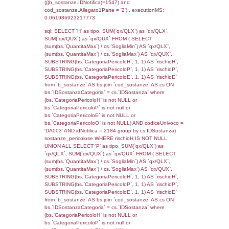
0.070323944091797
sql: SELECT f_territori_limitrofi.Distanza,
f_territori_limitrofi.Direzione,
f_territori_limitrofi.Denominazione,
cod_territori_tipologia.DescTipologiaTerritorio,
rofi.DescAltro FROM f_territori_limitrofi INN
cod_territori_tipologia ON
(f_territori_limitrofi.IDTipologiaTerritorio =
cod_territori_tipologia.IDTipologiaTerritorio)
(f_territori_limitrofi.IDTipoTerritorio =
cod_territori_tipologia.IDTerritorioTP) WHER
(((f_territori_limitrofi.IDNotifica)=1547) AND
((f_territori_limitrofi.IDTipoTerritorio)=7)), ex
0.068464040756226
sql: SELECT f_territori_limitrofi.Distanza,
f_territori_limitrofi.Direzione,
f_territori_limitrofi.Denominazione,
cod_territori_tipologia.DescTipologiaTerritorio,