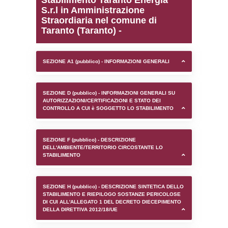
0.00018811225891113
sql: SELECT `tablename`, `userlevelid`, `p
`userlevelpermissions` WHERE `userlevelid` I
executionMS: 0.00096511840820312
Stabilimento Taranto En
S.r.l in Amministrazione
Straordiaria nel comune 
Taranto (Taranto) -
SEZIONE A1 (pubblico) - INFORMAZIONI 