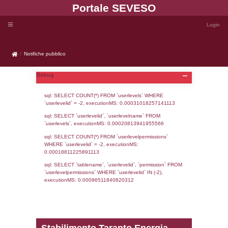
Portale SEVE
Notifiche pubblico
Notifiche pubblico
Debug
sql: SELECT COUNT(*) FROM `userlevels`
`userlevelid` = -2, executionMS: 0.000310
sql: SELECT `userlevelid`, `userlevelname`
`userlevels`, executionMS: 0.00020813941
sql: SELECT COUNT(*) FROM `userlevelperm
WHERE `userlevelid` = -2, executionMS: