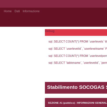
Home
Dati
Informazione
Notifiche pubblico
Debug
sql: SELECT CO
sql: SELECT `u
sql: SELECT CO
sql: SELECT `ta