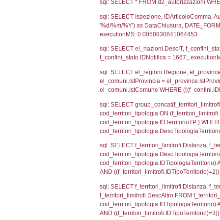
sql: SELECT CO
sql: SELECT `ta
sql: SELECT a1.R
n.DataFileNotif
n.CodiceUnivoc
WHERE n.IDNoti
sql: SELECT a1_
ComuneSL, el_p
el_comuni.IstCo
el_regioni.Ist
a1_stabilimento
IDNotifica=166
sql: SELECT a2
(((a2p.IDNotif