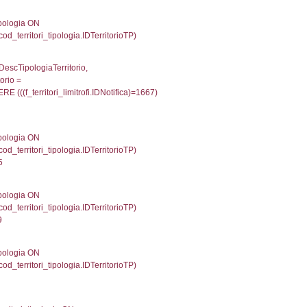
p INNER JOIN a2_personale a2p ON a2rp.IDPersona
ionMS: 0.0045690536499023
IN reg_a2_personale ON reg_a2_ruolipersonale.ID
_ruolipersonale.IDTipoPersonale)=3)), executionM
UntAmmTerr, d1_controlli.UffCompetente, d1_controlli
lli.Email, d1_controlli.Pec FROM cod_ipa_aoo INNER 
91776132583618
xecutionMS: 0.015682220458984
e, DATE_FORMAT(DataApertura, '%d/%m/%Y') as Data
/%Y') as DataUltimoPIR FROM d3_ispezioni WHERE (
fini_stato INNER JOIN el_nazioni ON f_confini_stato.