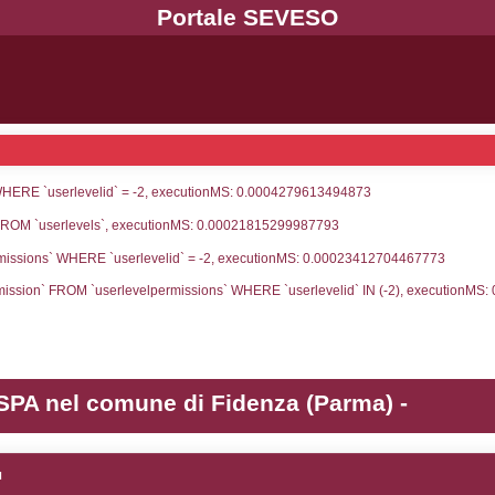
UNT(*) FROM `userlevels` WHERE `userlevelid` = -
serlevelid`, `userlevelname` FROM `userlevels`, ex
UNT(*) FROM `userlevelpermissions` WHERE `userle
blename`, `userlevelid`, `permission` FROM `userle