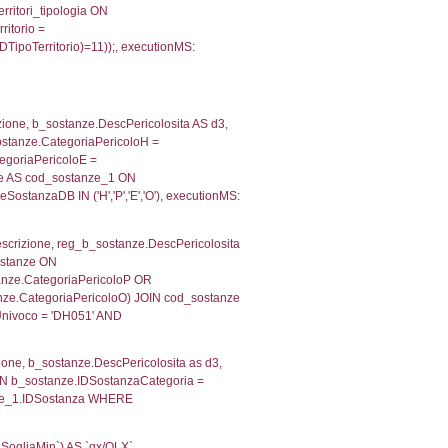
IDTipoTerritorio = cod_territori_tipologia.IDTerritorioTP
25596618652
, f_territori_limitrofi.Denominazione,
scAltro FROM f_territori_limitrofi INNER JOIN cod_territ
ologiaTerritorio) AND (f_territori_limitrofi.IDTipoTerrito
itrofi.IDTipoTerritorio)=4)), executionMS: 0.1395249366
e, f_territori_limitrofi.Denominazione, cod_territori_tipo
territori_tipologia ON (f_territori_limitrofi.IDTipologiaT
IDTipoTerritorio = cod_territori_tipologia.IDTerritorioTP
640989303589
, f_territori_limitrofi.Denominazione,
scAltro FROM f_territori_limitrofi INNER JOIN cod_territ
ologiaTerritorio) AND (f_territori_limitrofi.IDTipoTerrito
itrofi.IDTipoTerritorio)=6)), executionMS: 0.0744960308