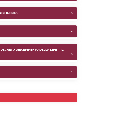
e di Fidenza (Parma) -
TIFICAZIONI E STATO DEI CONTROLLO A CUI è SOGGETTO 
TANTE LO STABILIMENTO