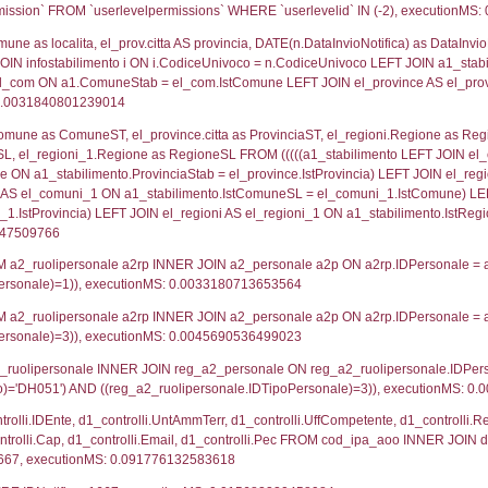
lico) - DESCRIZIONE SINTETICA DELLO STABILIMENTO E
lico) - INFORMAZIONI SUGLI SCENARI INCIDENTALI CON I
UNT(*) FROM `userlevels` WHERE `userlevelid` = -
serlevelid`, `userlevelname` FROM `userlevels`, ex