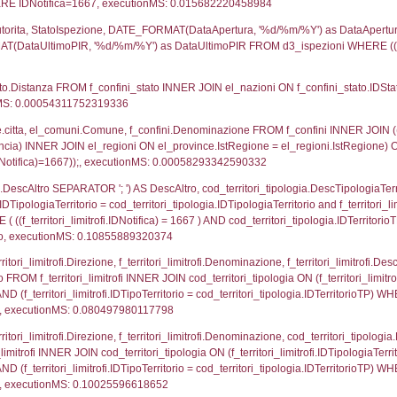
UNT(*) FROM `userlevelpermissions` WHERE `userle
blename`, `userlevelid`, `permission` FROM `userle
agioneSociale, el_com.Comune as localita, el_prov.cit
icaZip FROM notifica n LEFT JOIN infostabilimento 
o LEFT JOIN el_comuni AS el_com ON a1.ComuneStab 
fica = 1667;, executionMS: 0.0031840801239014
stabilimento.*, el_comuni.Comune as ComuneST, el_
rovince_1.citta as ProvinciaSL, el_regioni_1.Regio
mune) LEFT JOIN el_province ON a1_stabilimento.Pro
Regione) LEFT JOIN el_comuni AS el_comuni_1 ON a1
.IstProvinciaSL = el_province_1.IstProvincia) LEFT J
7, executionMS: 0.00055789947509766
p.Cognome, a2p.Nome FROM a2_ruolipersonale a2r
ica)=1667) AND ((a2rp.IDTipoPersonale)=1)), execut