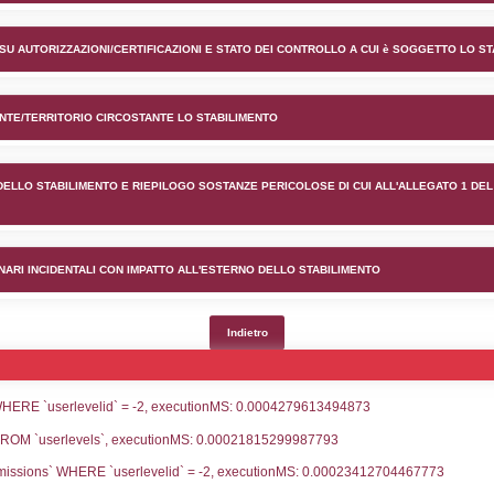
ento SOCOGAS SPA nel comun
lico) - INFORMAZIONI GENERALI
lico) - INFORMAZIONI GENERALI SU AUTORIZZAZIONI/CER
lico) - DESCRIZIONE DELL'AMBIENTE/TERRITORIO CIRCOS