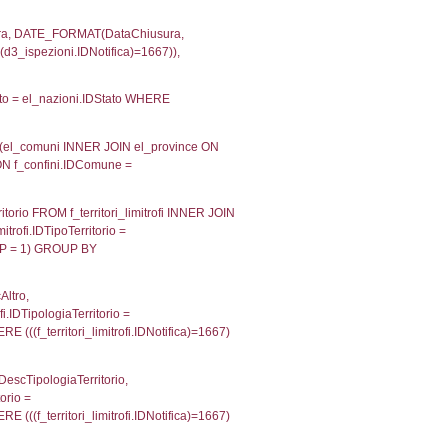
velid` = -2, executionMS: 0.00023412704467773
velpermissions` WHERE `userlevelid` IN (-2), execut
ta AS provincia, DATE(n.DataInvioNotifica) as DataInv
i ON i.CodiceUnivoco = n.CodiceUnivoco LEFT JOIN a1
= el_com.IstComune LEFT JOIN el_province AS el_pr
province.citta as ProvinciaST, el_regioni.Regione 
ne as RegioneSL FROM (((((a1_stabilimento LEFT JO
vinciaStab = el_province.IstProvincia) LEFT JOIN el
_stabilimento.IstComuneSL = el_comuni_1.IstComune
OIN el_regioni AS el_regioni_1 ON a1_stabilimento.I
p INNER JOIN a2_personale a2p ON a2rp.IDPersona
ionMS: 0.0033180713653564