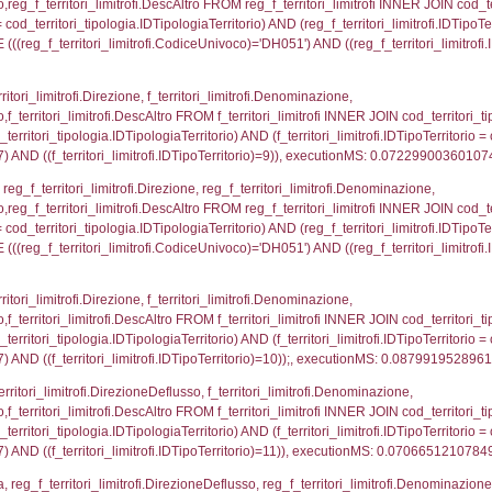
.IDNotifica = 1667;, executionMS: 0.000543117523193
regioni.Regione, el_province.citta, el_comuni.Com
ovincia = el_province.IstProvincia) INNER JOIN el_re
omune WHERE (((f_confini.IDNotifica)=1667));, exe
p_concat(f_territori_limitrofi.DescAltro SEPARATOR '; 
ologia ON (f_territori_limitrofi.IDTipologiaTerritorio = c
pologia.IDTerritorioTP ) WHERE ( ((f_territori_limitrof
ipologia.DescTipologiaTerritorio, executionMS: 0.108
ritori_limitrofi.Distanza, f_territori_limitrofi.Direzione,
pologia.DescTipologiaTerritorio FROM f_territori_limitrof
ologia.IDTipologiaTerritorio) AND (f_territori_limitrofi.
i_limitrofi.IDTipoTerritorio)=2)), executionMS: 0.080
ritori_limitrofi.Distanza, f_territori_limitrofi.Direzion
rofi.DescAltro FROM f_territori_limitrofi INNER JOIN cod_