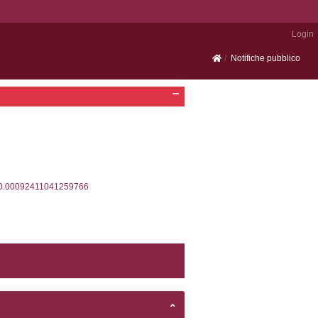
Portale SEVESO
2, executionMS: 0.0004279613494873
ecutionMS: 0.00021815299987793
velid` = -2, executionMS: 0.00023412704467773
velpermissions` WHERE `userlevelid` IN (-2), execut