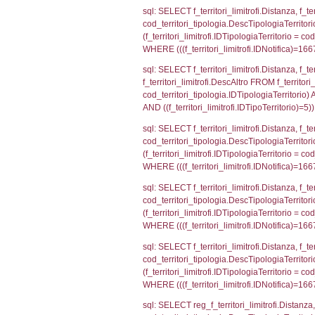
sql: SELECT a2
(((a2p.IDNotif
sql: SELECT Co
WHERE (((reg_a
sql: SELECT cod
d1_controlli.Co
d1_controlli.U
sql: SELECT * 
sql: SELECT Is
'%d/%m/%Y') as
executionMS: 
sql: SELECT el_