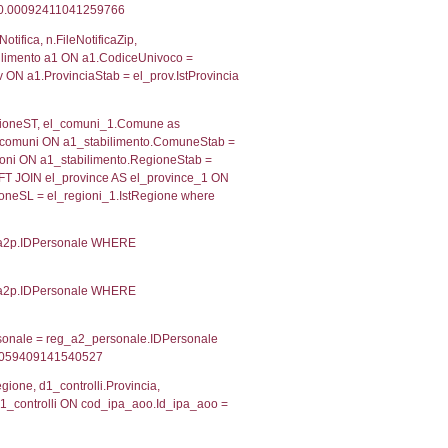
 RIEPILOGO SOSTANZE PERICOLOSE DI CUI ALL'ALLEGATO
MPATTO ALL'ESTERNO DELLO STABILIMENTO
Indietro
2, executionMS: 0.0004279613494873
ecutionMS: 0.00021815299987793