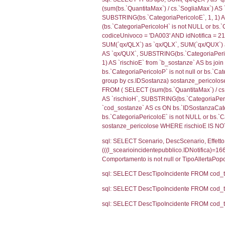
sql: SELECT f_ter
cod_territori_ti
(f_territori_limi
WHERE (((f_terri
sql: SELECT f_ter
cod_territori_ti
(f_territori_limi
WHERE (((f_terri
sql: SELECT reg_f
cod_territori_ti
(reg_f_territori_
cod_territori_ti
0.02068901062
sql: SELECT f_ter