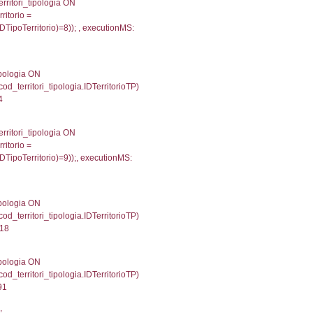
36
une, f_confini.Denominazione FROM f_confini INNER 
gioni ON el_province.IstRegione = el_regioni.IstRegi
cutionMS: 0.00058293342590332
') AS DescAltro, cod_territori_tipologia.DescTipologia
od_territori_tipologia.IDTipologiaTerritorio and f_territor
i.IDNotifica) = 1667 ) AND cod_territori_tipologia.IDTer
55889320374
 f_territori_limitrofi.Denominazione, f_territori_limitrofi
i INNER JOIN cod_territori_tipologia ON (f_territori_lim
IDTipoTerritorio = cod_territori_tipologia.IDTerritorioTP
497980117798
e, f_territori_limitrofi.Denominazione, cod_territori_tipo
territori_tipologia ON (f_territori_limitrofi.IDTipologiaT