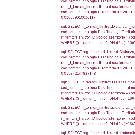
f_confini_stato
sql: SELECT el_
el_comuni.IstPr
el_comuni.IstC
sql: SELECT grou
cod_territori_tip
cod_territori_ti
cod_territori_t
sql: SELECT f_ter
cod_territori_ti
cod_territori_tip
AND ((f_territor
sql: SELECT f_ter
f_territori_limit