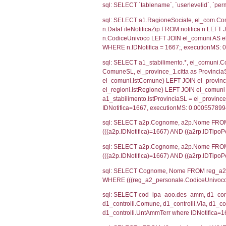
SEZIONE H (pubb
2012/18/UE
SEZIONE L (pubb
Debug
sql: SELECT CO
sql: SELECT `u