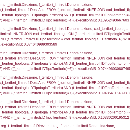
p.Cognome, a2p.Nome FROM a2_ruolipersonale a2r
ica)=1667) AND ((a2rp.IDTipoPersonale)=3)), execut
gnome, Nome FROM reg_a2_ruolipersonale INNER JO
2_personale.CodiceUnivoco)='DH051') AND ((reg_a2
_ipa_aoo.des_amm, d1_controlli.IDEnte, d1_controlli.
mune, d1_controlli.Via, d1_controlli.Cap, d1_contro
ntAmmTerr where IDNotifica=1667, executionMS: 0.0
FROM d2_autorizzazioni WHERE IDNotifica=1667, e
pezione, IDArticoloComma, Autorita, StatoIspezion
 DataChiusura, DATE_FORMAT(DataUltimoPIR, '%d/%m
0.0050830841064453
nazioni.DescIT, f_confini_stato.Distanza FROM f_con