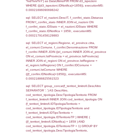
el_regioni.Regione as RegioneST, el_com
as ComuneSL, el_province_1.citta as Provi
el_regioni_1.Regione as RegioneSL FROM
(((((a1_stabilimento LEFT JOIN el_comuni 
a1_stabilimento.ComuneStab = el_comuni.
LEFT JOIN el_province ON a1_stabilimento.
= el_province.IstProvincia) LEFT JOIN el_re
a1_stabilimento.RegioneStab = el_regioni.I
LEFT JOIN el_comuni AS el_comuni_1 ON
a1_stabilimento.IstComuneSL = el_comuni
LEFT JOIN el_province AS el_province_1 O
a1_stabilimento.IstProvinciaSL =
el_province_1.IstProvincia) LEFT JOIN el_re
el_regioni_1 ON a1_stabilimento.IstRegion
el_regioni_1.IstRegione where IDNotifica=1
executionMS: 0.00030279159545898
sql: SELECT a2p.Cognome, a2p.Nome FR
a2_ruolipersonale a2rp INNER JOIN a2_pe
a2rp.IDPersonale = a2p.IDPersonale WHE