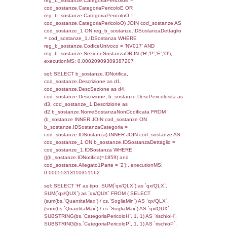
cod_territori_tipologia.IDTipologiaTerritorio)
(f_territori_limitrofi.IDTipoTerritorio =
cod_territori_tipologia.IDTerritorioTP) WHER
(((f_territori_limitrofi.IDNotifica)=1859) AND
((f_territori_limitrofi.IDTipoTerritorio)=7)), ex
0.00020480155944824
sql: SELECT reg_f_territori_limitrofi.Distanza
reg_f_territori_limitrofi.Direzione,
reg_f_territori_limitrofi.Denominazione,
cod_territori_tipologia.DescTipologiaTerritorio
_limitrofi.DescAltro FROM reg_f_territori_limi
JOIN cod_territori_tipologia ON
(reg_f_territori_limitrofi.IDTipologiaTerritorio =
cod_territori_tipologia.IDTipologiaTerritorio)
(reg_f_territori_limitrofi.IDTipoTerritorio =
cod_territori_tipologia.IDTerritorioTP) WHER
(((reg_f_territori_limitrofi.CodiceUnivoco)='
((reg_f_territori_limitrofi.IDTipoTerritorio)=7)