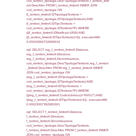
f_confini_stato.IDNotifica = 1859;, executi
0.00021791458129883
sql: SELECT el_regioni.Regione, el_province
el_comuni.Comune, f_confini.Denominazio
f_confini INNER JOIN ((el_comuni INNER JO
ON el_comuni.IstProvincia = el_province.IstP
INNER JOIN el_regioni ON el_province.IstR
el_regioni.IstRegione) ON f_confini.IDComu
el_comuni.IstComune WHERE
(((f_confini.IDNotifica)=1859));, executionMS
0.00021886825561523
sql: SELECT group_concat(f_territori_limitrof
SEPARATOR '; ') AS DescAltro,
cod_territori_tipologia.DescTipologiaTerrito
f_territori_limitrofi INNER JOIN cod_territori
(f_territori_limitrofi.IDTipologiaTerritorio =
cod_territori_tipologia.IDTipologiaTerritorio 
f_territori_limitrofi.IDTipoTerritorio =