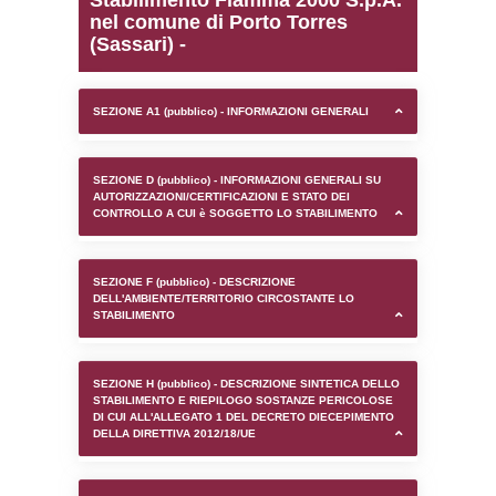
0.00021696090698242
sql: SELECT `tablename`, `userlevelid`, `p
`userlevelpermissions` WHERE `userlevelid` I
executionMS: 0.0013909339904785
Stabilimento Fiamma 200
nel comune di Porto Tor
(Sassari) -
SEZIONE A1 (pubblico) - INFORMAZIONI 