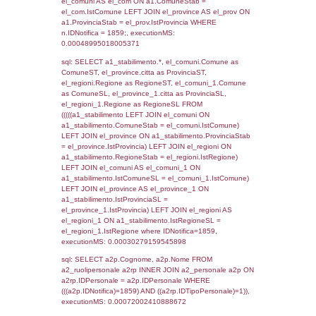
SEZIONE L (pubblico) - INFORMAZIONI S
INCIDENTALI CON IMPATTO ALL'ESTERN
STABILIMENTO
Indietro
Debug
sql: SELECT COUNT(*) FROM `userlevels`
`userlevelid` = -2, executionMS: 0.000317
sql: SELECT `userlevelid`, `userlevelname`
`userlevels`, executionMS: 0.00021696090
sql: SELECT COUNT(*) FROM `userlevelperm
WHERE `userlevelid` = -2, executionMS:
0.00021696090698242