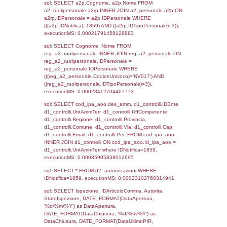
sql: SELECT `tablename`, `userlevelid`, `p
`userlevelpermissions` WHERE `userlevelid` I
executionMS: 0.0013909339904785
sql: SELECT a1.RagioneSociale, el_com.C
localita, el_prov.citta AS provincia,
DATE(n.DataInvioNotifica) as DataInvioNotifi
n.FileNotificaZip, n.DataFileNotificaZip FROM
LEFT JOIN infostabilimento i ON i.CodiceUn
n.CodiceUnivoco LEFT JOIN a1_stabilimen
a1.CodiceUnivoco = n.CodiceUnivoco LEFT
el_comuni AS el_com ON a1.ComuneStab 
el_com.IstComune LEFT JOIN el_province 
a1.ProvinciaStab = el_prov.IstProvincia W
n.IDNotifica = 1859;, executionMS:
0.00048995018005371
sql: SELECT a1_stabilimento.*, el_comuni
ComuneST, el_province.citta as ProvinciaST