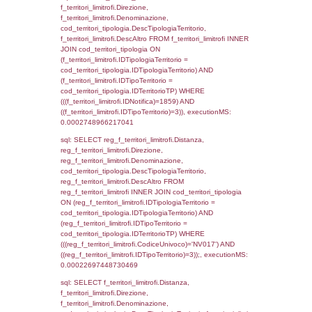
d1_controlli.Comune, d1_controlli.Via, d1_co
d1_controlli.Email, d1_controlli.Pec FROM 
INNER JOIN d1_controlli ON cod_ipa_aoo.I
d1_controlli.UntAmmTerr where IDNotifica=1
executionMS: 0.00035905838012695
sql: SELECT * FROM d2_autorizzazioni W
IDNotifica=1859, executionMS: 0.000231
sql: SELECT Ispezione, IDArticoloComma, Au
StatoIspezione, DATE_FORMAT(DataApertu
'%d/%m/%Y') as DataApertura,
DATE_FORMAT(DataChiusura, '%d/%m/%Y')
DataChiusura, DATE_FORMAT(DataUltimoPI
'%d/%m/%Y') as DataUltimoPIR FROM d3_is
WHERE (((d3_ispezioni.IDNotifica)=1859)), 
0.00021696090698242
sql: SELECT el_nazioni.DescIT, f_confini_st
FROM f_confini_stato INNER JOIN el_nazio
f_confini_stato.IDStato = el_nazioni.IDSta