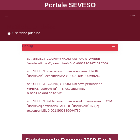
Portale SEVE
Notifiche pubblico
Notifiche pubblico
Debug
sql: SELECT COUNT(*) FROM `userlevels`
`userlevelid` = -2, executionMS: 0.000317
sql: SELECT `userlevelid`, `userlevelname`
`userlevels`, executionMS: 0.00021696090
sql: SELECT COUNT(*) FROM `userlevelperm
WHERE `userlevelid` = -2, executionMS: