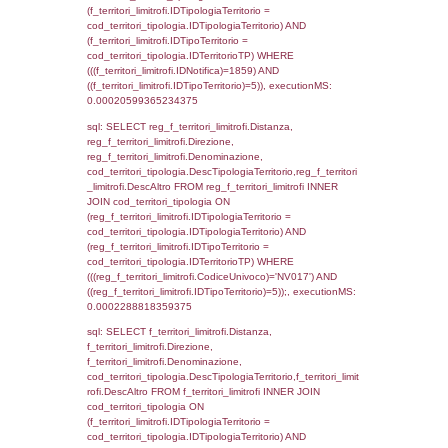
cod_territori_tipologia.IDTerritorioTP ) WHER
((f_territori_limitrofi.IDNotifica) = 1859 ) AND
cod_territori_tipologia.IDTerritorioTP = 1)
cod_territori_tipologia.DescTipologiaTerritori
executionMS: 0.00023102760314941
sql: SELECT f_territori_limitrofi.Distanza,
f_territori_limitrofi.Direzione,
f_territori_limitrofi.Denominazione,
f_territori_limitrofi.DescAltro,
cod_territori_tipologia.DescTipologiaTerrito
f_territori_limitrofi INNER JOIN cod_territori
(f_territori_limitrofi.IDTipologiaTerritorio =
cod_territori_tipologia.IDTipologiaTerritorio)
(f_territori_limitrofi.IDTipoTerritorio =
cod_territori_tipologia.IDTerritorioTP) WHER
(((f_territori_limitrofi.IDNotifica)=1859) AND
((f_territori_limitrofi.IDTipoTerritorio)=2)), ex
0.00022697448730469