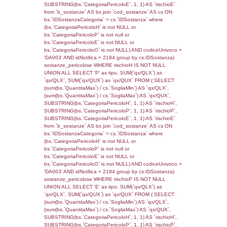
0.00021100044250488
sql: SELECT f_territori_limitrofi.Distanza,
f_territori_limitrofi.Direzione,
f_territori_limitrofi.Denominazione,
cod_territori_tipologia.DescTipologiaTerritorio,
rofi.DescAltro FROM f_territori_limitrofi INN
cod_territori_tipologia ON
(f_territori_limitrofi.IDTipologiaTerritorio =
cod_territori_tipologia.IDTipologiaTerritorio)
(f_territori_limitrofi.IDTipoTerritorio =
cod_territori_tipologia.IDTerritorioTP) WHER
(((f_territori_limitrofi.IDNotifica)=1859) AND
((f_territori_limitrofi.IDTipoTerritorio)=8)), ex
0.00022315979003906
sql: SELECT reg_f_territori_limitrofi.Distanza
reg_f_territori_limitrofi.Direzione,
reg_f_territori_limitrofi.Denominazione,
cod_territori_tipologia.DescTipologiaTerritorio