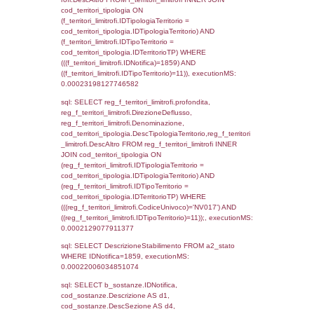
cod_territori_tipologia.IDTerritorioTP) WHER
(((f_territori_limitrofi.IDNotifica)=1859) AND
((f_territori_limitrofi.IDTipoTerritorio)=5)), ex
0.00020599365234375
sql: SELECT reg_f_territori_limitrofi.Distanza
reg_f_territori_limitrofi.Direzione,
reg_f_territori_limitrofi.Denominazione,
cod_territori_tipologia.DescTipologiaTerritorio
_limitrofi.DescAltro FROM reg_f_territori_limi
JOIN cod_territori_tipologia ON
(reg_f_territori_limitrofi.IDTipologiaTerritorio =
cod_territori_tipologia.IDTipologiaTerritorio)
(reg_f_territori_limitrofi.IDTipoTerritorio =
cod_territori_tipologia.IDTerritorioTP) WHER
(((reg_f_territori_limitrofi.CodiceUnivoco)='
((reg_f_territori_limitrofi.IDTipoTerritorio)=5)
0.0002288818359375
sql: SELECT f_territori_limitrofi.Distanza,