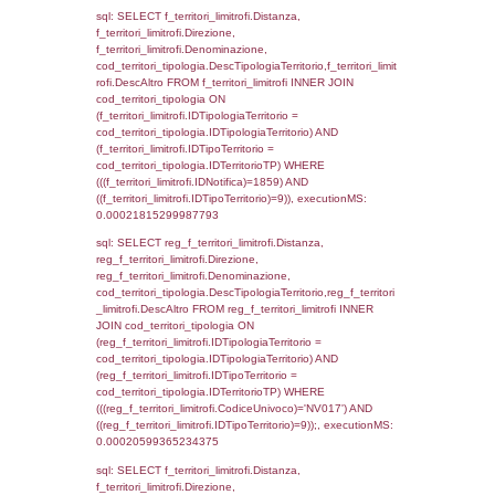
((reg_f_territori_limitrofi.IDTipoTerritorio)=3)
0.00022697448730469
sql: SELECT f_territori_limitrofi.Distanza,
f_territori_limitrofi.Direzione,
f_territori_limitrofi.Denominazione,
cod_territori_tipologia.DescTipologiaTerritorio,
rofi.DescAltro FROM f_territori_limitrofi INN
cod_territori_tipologia ON
(f_territori_limitrofi.IDTipologiaTerritorio =
cod_territori_tipologia.IDTipologiaTerritorio)
(f_territori_limitrofi.IDTipoTerritorio =
cod_territori_tipologia.IDTerritorioTP) WHER
(((f_territori_limitrofi.IDNotifica)=1859) AND
((f_territori_limitrofi.IDTipoTerritorio)=4)), ex
0.00020694732666016
sql: SELECT reg_f_territori_limitrofi.Distanza
reg_f_territori_limitrofi.Direzione,
reg_f_territori_limitrofi.Denominazione,