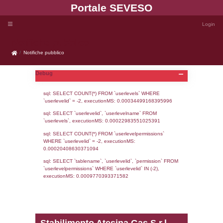
Portale SEVE
Notifiche pubblico
Notifiche pubblico
Debug
sql: SELECT COUNT(*) FROM `userlevels`
`userlevelid` = -2, executionMS: 0.000344
sql: SELECT `userlevelid`, `userlevelname`
`userlevels`, executionMS: 0.00022983551
sql: SELECT COUNT(*) FROM `userlevelperm
WHERE `userlevelid` = -2, executionMS: