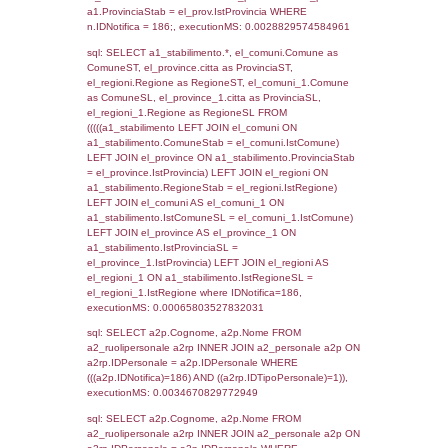
SEZIONE L (pubblico) - INFORMAZIONI S
INCIDENTALI CON IMPATTO ALL'ESTERN
STABILIMENTO
Indietro
Debug
sql: SELECT COUNT(*) FROM `userlevels`
`userlevelid` = -2, executionMS: 0.000344
sql: SELECT `userlevelid`, `userlevelname`
`userlevels`, executionMS: 0.00022983551
sql: SELECT COUNT(*) FROM `userlevelperm
WHERE `userlevelid` = -2, executionMS:
0.00020408630371094