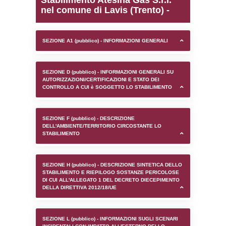
0.00020408630371094
sql: SELECT `tablename`, `userlevelid`, `p
`userlevelpermissions` WHERE `userlevelid` I
executionMS: 0.0009770393371582
Stabilimento Atesina Gas 
nel comune di Lavis (Tre
SEZIONE A1 (pubblico) - INFORMAZIONI 