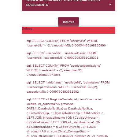
SEZIONE D (pubblico) - INFORMAZIONI G
AUTORIZZAZIONI/CERTIFICAZIONI E STAT
CONTROLLO A CUI è SOGGETTO LO STA
SEZIONE F (pubblico) - DESCRIZIONE
DELL'AMBIENTE/TERRITORIO CIRCOSTAN
STABILIMENTO
SEZIONE H (pubblico) - DESCRIZIONE SI
STABILIMENTO E RIEPILOGO SOSTANZE
DI CUI ALL'ALLEGATO 1 DEL DECRETO D
DELLA DIRETTIVA 2012/18/UE