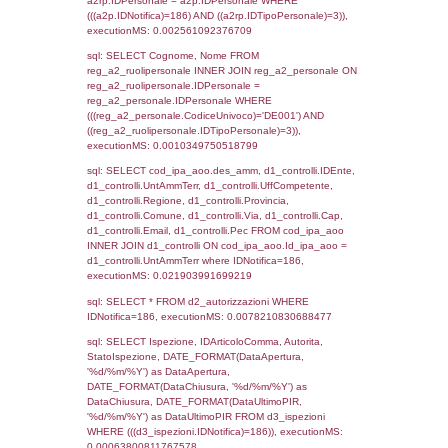
sql: SELECT `tablename`, `userlevelid`, `p
`userlevelpermissions` WHERE `userlevelid` I
executionMS: 0.0009770393371582
sql: SELECT a1.RagioneSociale, el_com.C
localita, el_prov.citta AS provincia,
DATE(n.DataInvioNotifica) as DataInvioNotifi
n.FileNotificaZip, n.DataFileNotificaZip FROM
LEFT JOIN infostabilimento i ON i.CodiceUn
n.CodiceUnivoco LEFT JOIN a1_stabilimen
a1.CodiceUnivoco = n.CodiceUnivoco LEFT
el_comuni AS el_com ON a1.ComuneStab 
el_com.IstComune LEFT JOIN el_province 
a1.ProvinciaStab = el_prov.IstProvincia W
n.IDNotifica = 186;, executionMS: 0.0028
sql: SELECT a1_stabilimento.*, el_comuni
ComuneST, el_province.citta as ProvinciaST
el_regioni.Regione as RegioneST, el_com
as ComuneSL, el_province_1.citta as Provi