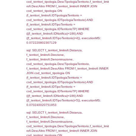
d1_controlli.UntAmmTerr where IDNotifica=1
executionMS: 0.021903991699219
sql: SELECT * FROM d2_autorizzazioni W
IDNotifica=186, executionMS: 0.00782108
sql: SELECT Ispezione, IDArticoloComma, Au
StatoIspezione, DATE_FORMAT(DataApertu
'%d/%m/%Y') as DataApertura,
DATE_FORMAT(DataChiusura, '%d/%m/%Y')
DataChiusura, DATE_FORMAT(DataUltimoPI
'%d/%m/%Y') as DataUltimoPIR FROM d3_is
WHERE (((d3_ispezioni.IDNotifica)=186)), e
0.00063800811767578
sql: SELECT el_nazioni.DescIT, f_confini_st
FROM f_confini_stato INNER JOIN el_nazio
f_confini_stato.IDStato = el_nazioni.IDSta
f_confini_stato.IDNotifica = 186;, execution
0.00045204162597656