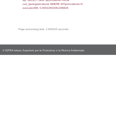
cod_territori_tipologia.IDTerritorioTP) WHER
(((reg_f_territori_limitrofi.CodiceUnivoco)='
((reg_f_territori_limitrofi.IDTipoTerritorio)=9)
0.018872022628784
sql: SELECT f_territori_limitrofi.Distanza,
f_territori_limitrofi.Direzione,
f_territori_limitrofi.Denominazione,
cod_territori_tipologia.DescTipologiaTerritorio,
rofi.DescAltro FROM f_territori_limitrofi INN
cod_territori_tipologia ON
(f_territori_limitrofi.IDTipologiaTerritorio =
cod_territori_tipologia.IDTipologiaTerritorio)
(f_territori_limitrofi.IDTipoTerritorio =
cod_territori_tipologia.IDTerritorioTP) WHER
(((f_territori_limitrofi.IDNotifica)=186) AND
((f_territori_limitrofi.IDTipoTerritorio)=10));, 
0.070049047470093
sql: SELECT f_territori_limitrofi.profondita,