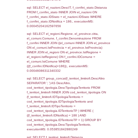
el_regioni_1.Regione as RegioneSL FROM
(((((a1_stabilimento LEFT JOIN el_comuni 
a1_stabilimento.ComuneStab = el_comuni.
LEFT JOIN el_province ON a1_stabilimento.
= el_province.IstProvincia) LEFT JOIN el_re
a1_stabilimento.RegioneStab = el_regioni.I
LEFT JOIN el_comuni AS el_comuni_1 ON
a1_stabilimento.IstComuneSL = el_comuni
LEFT JOIN el_province AS el_province_1 O
a1_stabilimento.IstProvinciaSL =
el_province_1.IstProvincia) LEFT JOIN el_re
el_regioni_1 ON a1_stabilimento.IstRegion
el_regioni_1.IstRegione where IDNotifica=1
executionMS: 0.00065803527832031
sql: SELECT a2p.Cognome, a2p.Nome FR
a2_ruolipersonale a2rp INNER JOIN a2_pe
a2rp.IDPersonale = a2p.IDPersonale WHE
(((a2p.IDNotifica)=186) AND ((a2rp.IDTipoPe
executionMS: 0.0034670829772949