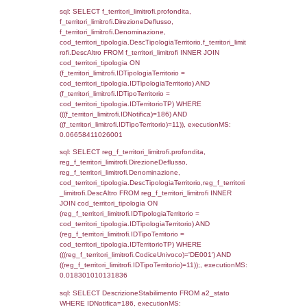
(f_territori_limitrofi.IDTipoTerritorio =
cod_territori_tipologia.IDTerritorioTP) WHER
(((f_territori_limitrofi.IDNotifica)=186) AND
((f_territori_limitrofi.IDTipoTerritorio)=4)), ex
0.072220802307129
sql: SELECT f_territori_limitrofi.Distanza,
f_territori_limitrofi.Direzione,
f_territori_limitrofi.Denominazione,
cod_territori_tipologia.DescTipologiaTerritori
f_territori_limitrofi.DescAltro FROM f_territori
JOIN cod_territori_tipologia ON
(f_territori_limitrofi.IDTipologiaTerritorio =
cod_territori_tipologia.IDTipologiaTerritorio)
(f_territori_limitrofi.IDTipoTerritorio =
cod_territori_tipologia.IDTerritorioTP) WHER
(((f_territori_limitrofi.IDNotifica)=186) AND
((f_territori_limitrofi.IDTipoTerritorio)=5)), ex
0.070240020751953