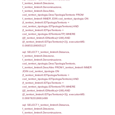
sql: SELECT a2p.Cognome, a2p.Nome FR
a2_ruolipersonale a2rp INNER JOIN a2_pe
a2rp.IDPersonale = a2p.IDPersonale WHE
(((a2p.IDNotifica)=186) AND ((a2rp.IDTipoPe
executionMS: 0.002561092376709
sql: SELECT Cognome, Nome FROM
reg_a2_ruolipersonale INNER JOIN reg_a2
reg_a2_ruolipersonale.IDPersonale =
reg_a2_personale.IDPersonale WHERE
(((reg_a2_personale.CodiceUnivoco)='DE00
((reg_a2_ruolipersonale.IDTipoPersonale)=3
executionMS: 0.0010349750518799
sql: SELECT cod_ipa_aoo.des_amm, d1_cont
d1_controlli.UntAmmTerr, d1_controlli.UffCo
d1_controlli.Regione, d1_controlli.Provincia,
d1_controlli.Comune, d1_controlli.Via, d1_co
d1_controlli.Email, d1_controlli.Pec FROM 
INNER JOIN d1_controlli ON cod_ipa_aoo.I