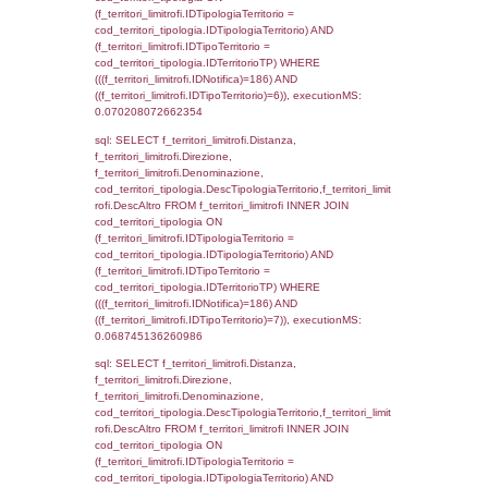
sql: SELECT el_regioni.Regione, el_province
el_comuni.Comune, f_confini.Denominazio
f_confini INNER JOIN ((el_comuni INNER JO
ON el_comuni.IstProvincia = el_province.IstP
INNER JOIN el_regioni ON el_province.IstR
el_regioni.IstRegione) ON f_confini.IDComu
el_comuni.IstComune WHERE
(((f_confini.IDNotifica)=186));, executionMS:
0.00046086311340332
sql: SELECT group_concat(f_territori_limitrof
SEPARATOR '; ') AS DescAltro,
cod_territori_tipologia.DescTipologiaTerrito
f_territori_limitrofi INNER JOIN cod_territori
(f_territori_limitrofi.IDTipologiaTerritorio =
cod_territori_tipologia.IDTipologiaTerritorio 
f_territori_limitrofi.IDTipoTerritorio =
cod_territori_tipologia.IDTerritorioTP ) WHER
((f_territori_limitrofi.IDNotifica) = 186 ) AND