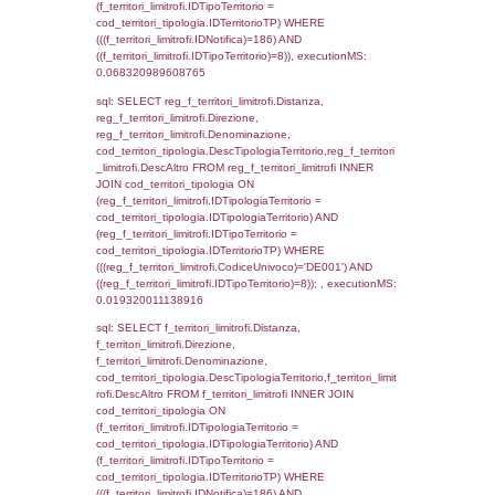
cod_territori_tipologia.IDTerritorioTP = 1)
cod_territori_tipologia.DescTipologiaTerritori
executionMS: 0.053851842880249
sql: SELECT f_territori_limitrofi.Distanza,
f_territori_limitrofi.Direzione,
f_territori_limitrofi.Denominazione,
f_territori_limitrofi.DescAltro,
cod_territori_tipologia.DescTipologiaTerrito
f_territori_limitrofi INNER JOIN cod_territori
(f_territori_limitrofi.IDTipologiaTerritorio =
cod_territori_tipologia.IDTipologiaTerritorio)
(f_territori_limitrofi.IDTipoTerritorio =
cod_territori_tipologia.IDTerritorioTP) WHER
(((f_territori_limitrofi.IDNotifica)=186) AND
((f_territori_limitrofi.IDTipoTerritorio)=2)), ex
0.06853199005127
sql: SELECT f_territori_limitrofi.Distanza,
f_territori_limitrofi.Direzione,