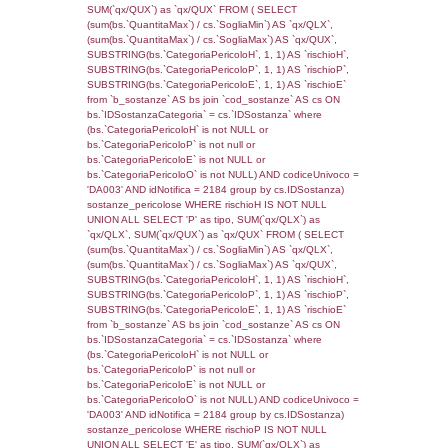
((f_territori_limitrofi.IDTipoTerritorio)=8)), ex
0.068320989608765
sql: SELECT reg_f_territori_limitrofi.Distanza
reg_f_territori_limitrofi.Direzione,
reg_f_territori_limitrofi.Denominazione,
cod_territori_tipologia.DescTipologiaTerritorio
_limitrofi.DescAltro FROM reg_f_territori_limi
JOIN cod_territori_tipologia ON
(reg_f_territori_limitrofi.IDTipologiaTerritorio =
cod_territori_tipologia.IDTipologiaTerritorio)
(reg_f_territori_limitrofi.IDTipoTerritorio =
cod_territori_tipologia.IDTerritorioTP) WHER
(((reg_f_territori_limitrofi.CodiceUnivoco)='
((reg_f_territori_limitrofi.IDTipoTerritorio)=8)
0.019320011138916
sql: SELECT f_territori_limitrofi.Distanza,
f_territori_limitrofi.Direzione,
f_territori_limitrofi.Denominazione,