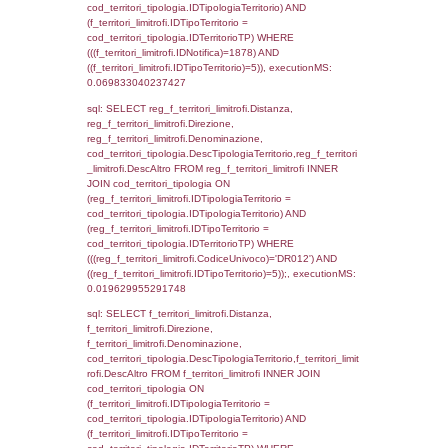
f_confini_stato.IDStato = el_nazioni.IDSta
f_confini_stato.IDNotifica = 1878;, executi
0.00058197975158691
sql: SELECT el_regioni.Regione, el_province
el_comuni.Comune, f_confini.Denominazio
f_confini INNER JOIN ((el_comuni INNER JO
ON el_comuni.IstProvincia = el_province.IstP
INNER JOIN el_regioni ON el_province.IstR
el_regioni.IstRegione) ON f_confini.IDComu
el_comuni.IstComune WHERE
(((f_confini.IDNotifica)=1878));, executionMS
0.00047898292541504
sql: SELECT el_regioni.Regione, el_province
el_comuni.Comune, reg_f_confini.Denomin
reg_f_confini INNER JOIN ((el_comuni INN
el_province ON el_comuni.IstProvincia =
el_province.IstProvincia) INNER JOIN el_re
el_province.IstRegione = el_regioni.IstRegi