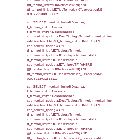
reg_f_confini.IDComune = el_comuni.Ist
(((reg_f_confini.CodiceUnivoco)='DR012'));,
0.00082206726074219
sql: SELECT group_concat(f_territori_limitrof
SEPARATOR '; ') AS DescAltro,
cod_territori_tipologia.DescTipologiaTerrito
f_territori_limitrofi INNER JOIN cod_territori
(f_territori_limitrofi.IDTipologiaTerritorio =
cod_territori_tipologia.IDTipologiaTerritorio 
f_territori_limitrofi.IDTipoTerritorio =
cod_territori_tipologia.IDTerritorioTP ) WHER
((f_territori_limitrofi.IDNotifica) = 1878 ) AND
cod_territori_tipologia.IDTerritorioTP = 1)
cod_territori_tipologia.DescTipologiaTerritori
executionMS: 0.052226066589355
sql: SELECT f_territori_limitrofi.Distanza,
f_territori_limitrofi.Direzione,
f_territori_limitrofi.Denominazione,