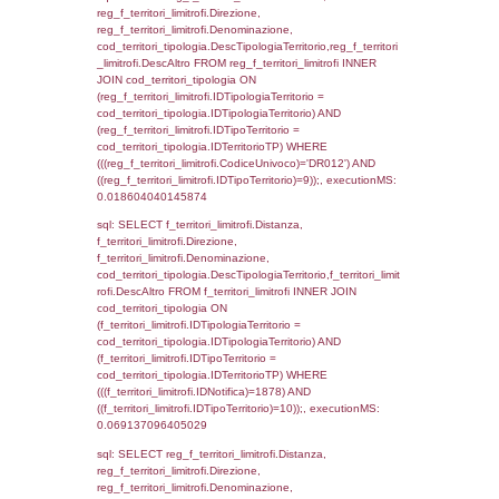
cod_territori_tipologia.IDTerritorioTP) WHER
(((f_territori_limitrofi.IDNotifica)=1878) AND
((f_territori_limitrofi.IDTipoTerritorio)=3)), ex
0.06965708732605
sql: SELECT f_territori_limitrofi.Distanza,
f_territori_limitrofi.Direzione,
f_territori_limitrofi.Denominazione,
cod_territori_tipologia.DescTipologiaTerritorio,
rofi.DescAltro FROM f_territori_limitrofi INN
cod_territori_tipologia ON
(f_territori_limitrofi.IDTipologiaTerritorio =
cod_territori_tipologia.IDTipologiaTerritorio)
(f_territori_limitrofi.IDTipoTerritorio =
cod_territori_tipologia.IDTerritorioTP) WHER
(((f_territori_limitrofi.IDNotifica)=1878) AND
((f_territori_limitrofi.IDTipoTerritorio)=4)), ex
0.071074962615967
sql: SELECT f_territori_limitrofi.Distanza,