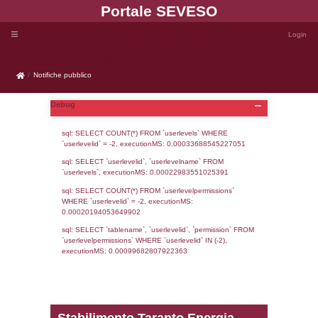
Portale SEVE
Notifiche pubblico
Notifiche pubblico
Debug
sql: SELECT COUNT(*) FROM `userlevels`
`userlevelid` = -2, executionMS: 0.000336
sql: SELECT `userlevelid`, `userlevelname`
`userlevels`, executionMS: 0.00022983551
sql: SELECT COUNT(*) FROM `userlevelperm
WHERE `userlevelid` = -2, executionMS: