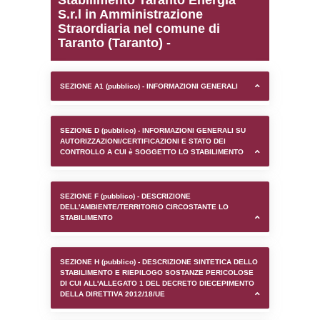
0.00020194053649902
sql: SELECT `tablename`, `userlevelid`, `p
`userlevelpermissions` WHERE `userlevelid` I
executionMS: 0.00099682807922363
Stabilimento Taranto En
S.r.l in Amministrazione
Straordiaria nel comune 
Taranto (Taranto) -
SEZIONE A1 (pubblico) - INFORMAZIONI 