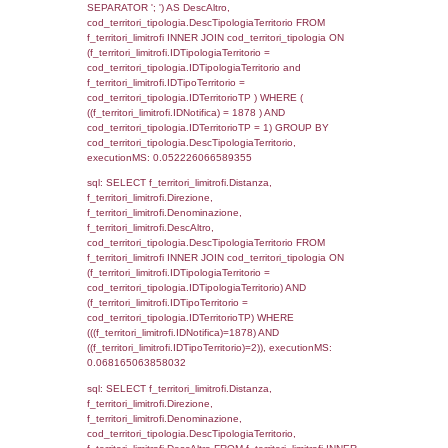
(((a2p.IDNotifica)=1878) AND ((a2rp.IDTipoP
executionMS: 0.0028960704803467
sql: SELECT a2p.Cognome, a2p.Nome FR
a2_ruolipersonale a2rp INNER JOIN a2_pe
a2rp.IDPersonale = a2p.IDPersonale WHE
(((a2p.IDNotifica)=1878) AND ((a2rp.IDTipoP
executionMS: 0.0023319721221924
sql: SELECT Cognome, Nome FROM
reg_a2_ruolipersonale INNER JOIN reg_a2
reg_a2_ruolipersonale.IDPersonale =
reg_a2_personale.IDPersonale WHERE
(((reg_a2_personale.CodiceUnivoco)='DR01
((reg_a2_ruolipersonale.IDTipoPersonale)=3
executionMS: 0.0010678768157959
sql: SELECT cod_ipa_aoo.des_amm, d1_cont
d1_controlli.UntAmmTerr, d1_controlli.UffCo
d1_controlli.Regione, d1_controlli.Provincia,