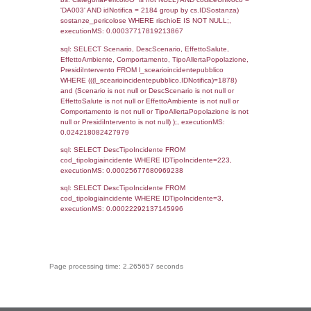
(((reg_f_territori_limitrofi.CodiceUnivoco)='
((reg_f_territori_limitrofi.IDTipoTerritorio)=8)
0.018723964691162
sql: SELECT f_territori_limitrofi.Distanza,
f_territori_limitrofi.Direzione,
f_territori_limitrofi.Denominazione,
cod_territori_tipologia.DescTipologiaTerritorio,
rofi.DescAltro FROM f_territori_limitrofi INN
cod_territori_tipologia ON
(f_territori_limitrofi.IDTipologiaTerritorio =
cod_territori_tipologia.IDTipologiaTerritorio)
(f_territori_limitrofi.IDTipoTerritorio =
cod_territori_tipologia.IDTerritorioTP) WHER
(((f_territori_limitrofi.IDNotifica)=1878) AND
((f_territori_limitrofi.IDTipoTerritorio)=9)), ex
0.068056106567383
sql: SELECT reg_f_territori_limitrofi.Distanza
reg_f_territori_limitrofi.Direzione,