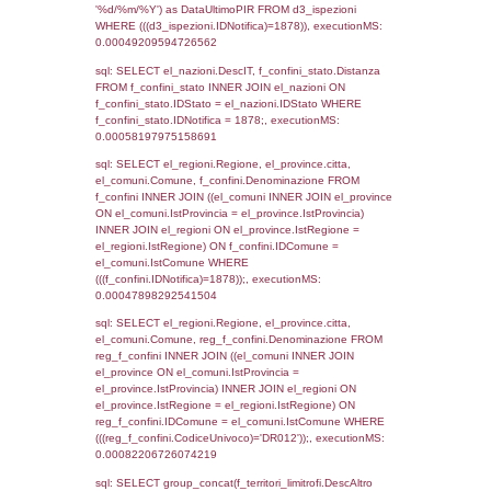
el_regioni.Regione as RegioneST, el_com
as ComuneSL, el_province_1.citta as Provi
el_regioni_1.Regione as RegioneSL FROM
(((((a1_stabilimento LEFT JOIN el_comuni 
a1_stabilimento.ComuneStab = el_comuni.
LEFT JOIN el_province ON a1_stabilimento.
= el_province.IstProvincia) LEFT JOIN el_re
a1_stabilimento.RegioneStab = el_regioni.I
LEFT JOIN el_comuni AS el_comuni_1 ON
a1_stabilimento.IstComuneSL = el_comuni
LEFT JOIN el_province AS el_province_1 O
a1_stabilimento.IstProvinciaSL =
el_province_1.IstProvincia) LEFT JOIN el_re
el_regioni_1 ON a1_stabilimento.IstRegion
el_regioni_1.IstRegione where IDNotifica=1
executionMS: 0.00066590309143066
sql: SELECT a2p.Cognome, a2p.Nome FR
a2_ruolipersonale a2rp INNER JOIN a2_pe
a2rp.IDPersonale = a2p.IDPersonale WHE