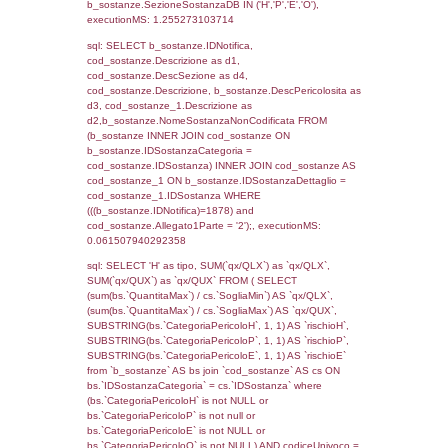
0.069722890853882
sql: SELECT f_territori_limitrofi.Distanza,
f_territori_limitrofi.Direzione,
f_territori_limitrofi.Denominazione,
cod_territori_tipologia.DescTipologiaTerritorio,
rofi.DescAltro FROM f_territori_limitrofi INN
cod_territori_tipologia ON
(f_territori_limitrofi.IDTipologiaTerritorio =
cod_territori_tipologia.IDTipologiaTerritorio)
(f_territori_limitrofi.IDTipoTerritorio =
cod_territori_tipologia.IDTerritorioTP) WHER
(((f_territori_limitrofi.IDNotifica)=1878) AND
((f_territori_limitrofi.IDTipoTerritorio)=7)), ex
0.068212032318115
sql: SELECT f_territori_limitrofi.Distanza,
f_territori_limitrofi.Direzione,
f_territori_limitrofi.Denominazione,
cod_territori_tipologia.DescTipologiaTerritorio,