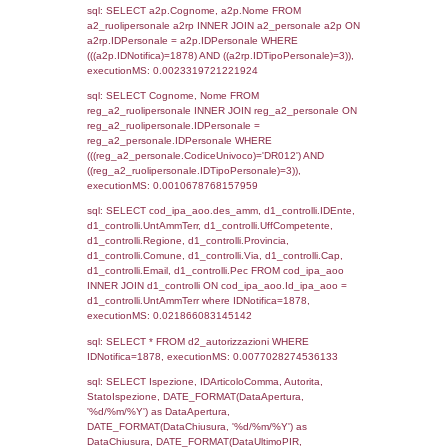
WHERE `userlevelid` = -2, executionMS:
0.00020194053649902
sql: SELECT `tablename`, `userlevelid`, `p
`userlevelpermissions` WHERE `userlevelid` I
executionMS: 0.00099682807922363
sql: SELECT a1.RagioneSociale, el_com.C
localita, el_prov.citta AS provincia,
DATE(n.DataInvioNotifica) as DataInvioNotifi
n.FileNotificaZip, n.DataFileNotificaZip FROM
LEFT JOIN infostabilimento i ON i.CodiceUn
n.CodiceUnivoco LEFT JOIN a1_stabilimen
a1.CodiceUnivoco = n.CodiceUnivoco LEFT
el_comuni AS el_com ON a1.ComuneStab 
el_com.IstComune LEFT JOIN el_province 
a1.ProvinciaStab = el_prov.IstProvincia W
n.IDNotifica = 1878;, executionMS: 0.0034
sql: SELECT a1_stabilimento.*, el_comuni
ComuneST, el_province.citta as ProvinciaST