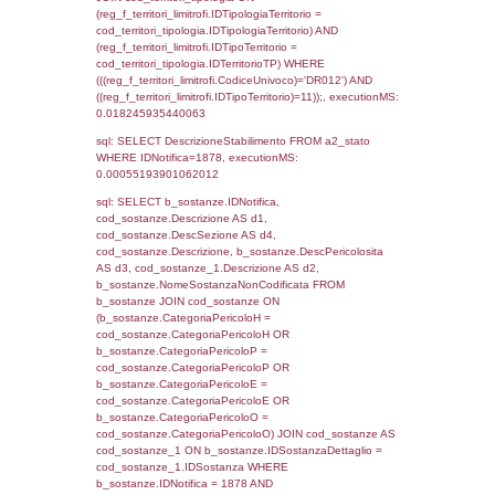
cod_territori_tipologia.IDTipologiaTerritorio)
(reg_f_territori_limitrofi.IDTipoTerritorio =
cod_territori_tipologia.IDTerritorioTP) WHER
(((reg_f_territori_limitrofi.CodiceUnivoco)='
((reg_f_territori_limitrofi.IDTipoTerritorio)=5)
0.019629955291748
sql: SELECT f_territori_limitrofi.Distanza,
f_territori_limitrofi.Direzione,
f_territori_limitrofi.Denominazione,
cod_territori_tipologia.DescTipologiaTerritorio,
rofi.DescAltro FROM f_territori_limitrofi INN
cod_territori_tipologia ON
(f_territori_limitrofi.IDTipologiaTerritorio =
cod_territori_tipologia.IDTipologiaTerritorio)
(f_territori_limitrofi.IDTipoTerritorio =
cod_territori_tipologia.IDTerritorioTP) WHER
(((f_territori_limitrofi.IDNotifica)=1878) AND
((f_territori_limitrofi.IDTipoTerritorio)=6)), ex