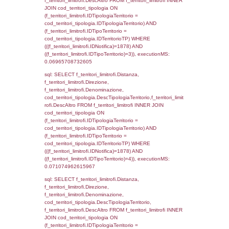
d1_controlli.Comune, d1_controlli.Via, d1_co
d1_controlli.Email, d1_controlli.Pec FROM 
INNER JOIN d1_controlli ON cod_ipa_aoo.I
d1_controlli.UntAmmTerr where IDNotifica=1
executionMS: 0.021866083145142
sql: SELECT * FROM d2_autorizzazioni W
IDNotifica=1878, executionMS: 0.0077028
sql: SELECT Ispezione, IDArticoloComma, Au
StatoIspezione, DATE_FORMAT(DataApertu
'%d/%m/%Y') as DataApertura,
DATE_FORMAT(DataChiusura, '%d/%m/%Y')
DataChiusura, DATE_FORMAT(DataUltimoPI
'%d/%m/%Y') as DataUltimoPIR FROM d3_is
WHERE (((d3_ispezioni.IDNotifica)=1878)), 
0.00049209594726562
sql: SELECT el_nazioni.DescIT, f_confini_st
FROM f_confini_stato INNER JOIN el_nazio