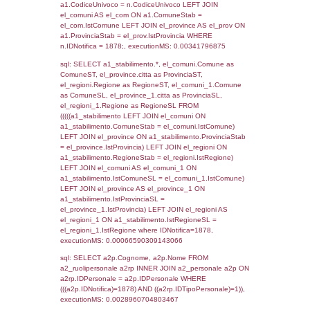
SEZIONE L (pubblico) - INFORMAZIONI S
INCIDENTALI CON IMPATTO ALL'ESTERN
STABILIMENTO
Indietro
Debug
sql: SELECT COUNT(*) FROM `userlevels`
`userlevelid` = -2, executionMS: 0.000336
sql: SELECT `userlevelid`, `userlevelname`
`userlevels`, executionMS: 0.00022983551
sql: SELECT COUNT(*) FROM `userlevelperm