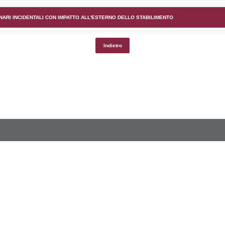
lico) - DESCRIZIONE DELL'AMBIENTE/TERRITORIO CIRCOS
lico) - DESCRIZIONE SINTETICA DELLO STABILIMENTO E
lico) - INFORMAZIONI SUGLI SCENARI INCIDENTALI CON I