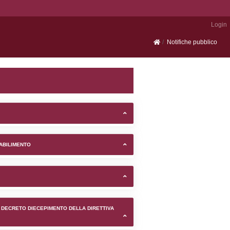
Portale SEVESO
 di Venosa (Potenza) -
TIFICAZIONI E STATO DEI CONTROLLO A CUI è SOGGETTO 