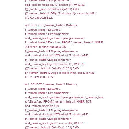
sql: SELECT a2p.Cognome, a2p.Nome FR
a2_ruolipersonale a2rp INNER JOIN a2_pe
a2rp.IDPersonale = a2p.IDPersonale WHE
(((a2p.IDNotifica)=201) AND ((a2rp.IDTipoPe
executionMS: 0.0030159950256348
sql: SELECT cod_ipa_aoo.des_amm, d1_cont
d1_controlli.UntAmmTerr, d1_controlli.UffCo
d1_controlli.Regione, d1_controlli.Provincia,
d1_controlli.Comune, d1_controlli.Via, d1_co
d1_controlli.Email, d1_controlli.Pec FROM 
INNER JOIN d1_controlli ON cod_ipa_aoo.I
d1_controlli.UntAmmTerr where IDNotifica=2
executionMS: 0.022477865219116
sql: SELECT * FROM d2_autorizzazioni W
IDNotifica=201, executionMS: 0.00789403
sql: SELECT Ispezione, IDArticoloComma, Au
StatoIspezione, DATE_FORMAT(DataApertu