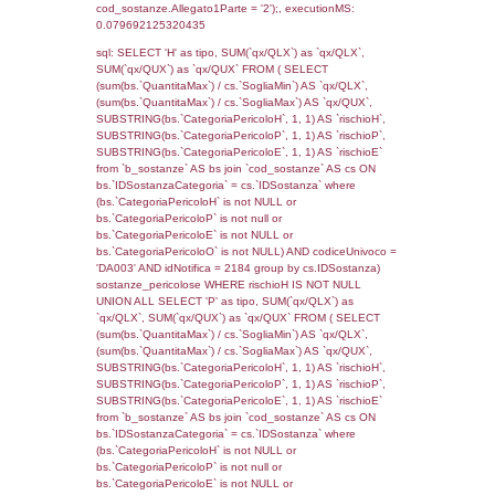
((reg_f_territori_limitrofi.IDTipoTerritorio)=7)
0.019667148590088
sql: SELECT f_territori_limitrofi.Distanza,
f_territori_limitrofi.Direzione,
f_territori_limitrofi.Denominazione,
cod_territori_tipologia.DescTipologiaTerritorio,
rofi.DescAltro FROM f_territori_limitrofi INN
cod_territori_tipologia ON
(f_territori_limitrofi.IDTipologiaTerritorio =
cod_territori_tipologia.IDTipologiaTerritorio)
(f_territori_limitrofi.IDTipoTerritorio =
cod_territori_tipologia.IDTerritorioTP) WHER
(((f_territori_limitrofi.IDNotifica)=201) AND
((f_territori_limitrofi.IDTipoTerritorio)=8)), ex
0.071090936660767
sql: SELECT reg_f_territori_limitrofi.Distanza
reg_f_territori_limitrofi.Direzione,
reg_f_territori_limitrofi.Denominazione,