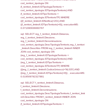
(((f_territori_limitrofi.IDNotifica)=201) AND
((f_territori_limitrofi.IDTipoTerritorio)=3)), ex
0.071342945098877
sql: SELECT f_territori_limitrofi.Distanza,
f_territori_limitrofi.Direzione,
f_territori_limitrofi.Denominazione,
cod_territori_tipologia.DescTipologiaTerritorio,
rofi.DescAltro FROM f_territori_limitrofi INN
cod_territori_tipologia ON
(f_territori_limitrofi.IDTipologiaTerritorio =
cod_territori_tipologia.IDTipologiaTerritorio)
(f_territori_limitrofi.IDTipoTerritorio =
cod_territori_tipologia.IDTerritorioTP) WHER
(((f_territori_limitrofi.IDNotifica)=201) AND
((f_territori_limitrofi.IDTipoTerritorio)=4)), ex
0.07519793510437
sql: SELECT reg_f_territori_limitrofi.Distanza
reg_f_territori_limitrofi.Direzione,