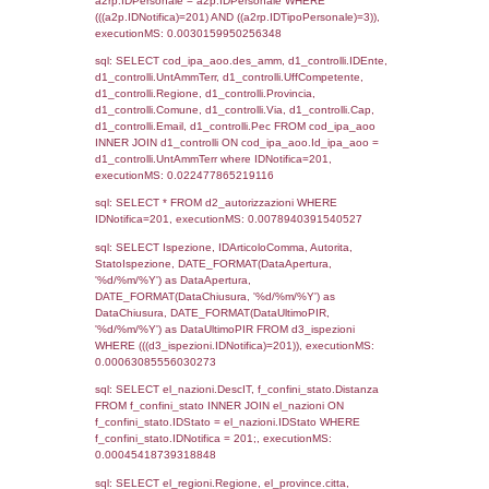
sql: SELECT `tablename`, `userlevelid`, `p
`userlevelpermissions` WHERE `userlevelid` I
executionMS: 0.00097179412841797
sql: SELECT a1.RagioneSociale, el_com.C
localita, el_prov.citta AS provincia,
DATE(n.DataInvioNotifica) as DataInvioNotifi
n.FileNotificaZip, n.DataFileNotificaZip FROM
LEFT JOIN infostabilimento i ON i.CodiceUn
n.CodiceUnivoco LEFT JOIN a1_stabilimen
a1.CodiceUnivoco = n.CodiceUnivoco LEFT
el_comuni AS el_com ON a1.ComuneStab 
el_com.IstComune LEFT JOIN el_province 
a1.ProvinciaStab = el_prov.IstProvincia W
n.IDNotifica = 201;, executionMS: 0.0043
sql: SELECT a1_stabilimento.*, el_comuni
ComuneST, el_province.citta as ProvinciaST
el_regioni.Regione as RegioneST, el_com
as ComuneSL, el_province_1.citta as Provi