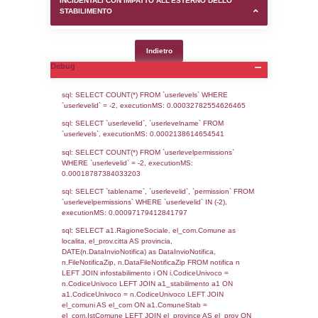
SEZIONE D (pubblico) - INFORMAZIONI G
AUTORIZZAZIONI/CERTIFICAZIONI E STAT
CONTROLLO A CUI è SOGGETTO LO STA
SEZIONE F (pubblico) - DESCRIZIONE
DELL'AMBIENTE/TERRITORIO CIRCOSTAN
STABILIMENTO
SEZIONE H (pubblico) - DESCRIZIONE SI
STABILIMENTO E RIEPILOGO SOSTANZE
DI CUI ALL'ALLEGATO 1 DEL DECRETO D
DELLA DIRETTIVA 2012/18/UE