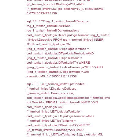
cod_territori_tipologia.IDTipologiaTerritorio)
(f_territori_limitrofi.IDTipoTerritorio =
cod_territori_tipologia.IDTerritorioTP) WHER
(((f_territori_limitrofi.IDNotifica)=201) AND
((f_territori_limitrofi.IDTipoTerritorio)=5)), ex
0.073909997940063
sql: SELECT reg_f_territori_limitrofi.Distanza
reg_f_territori_limitrofi.Direzione,
reg_f_territori_limitrofi.Denominazione,
cod_territori_tipologia.DescTipologiaTerritorio
_limitrofi.DescAltro FROM reg_f_territori_limi
JOIN cod_territori_tipologia ON
(reg_f_territori_limitrofi.IDTipologiaTerritorio =
cod_territori_tipologia.IDTipologiaTerritorio)
(reg_f_territori_limitrofi.IDTipoTerritorio =
cod_territori_tipologia.IDTerritorioTP) WHER
(((reg_f_territori_limitrofi.CodiceUnivoco)='
((reg_f_territori_limitrofi.IDTipoTerritorio)=5)
0.020103931427002