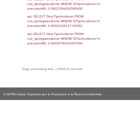
cod_territori_tipologia.IDTerritorioTP) WHER
(((f_territori_limitrofi.IDNotifica)=201) AND
((f_territori_limitrofi.IDTipoTerritorio)=9)), ex
0.071485042572021
sql: SELECT reg_f_territori_limitrofi.Distanza
reg_f_territori_limitrofi.Direzione,
reg_f_territori_limitrofi.Denominazione,
cod_territori_tipologia.DescTipologiaTerritorio
_limitrofi.DescAltro FROM reg_f_territori_limi
JOIN cod_territori_tipologia ON
(reg_f_territori_limitrofi.IDTipologiaTerritorio =
cod_territori_tipologia.IDTipologiaTerritorio)
(reg_f_territori_limitrofi.IDTipoTerritorio =
cod_territori_tipologia.IDTerritorioTP) WHER
(((reg_f_territori_limitrofi.CodiceUnivoco)='
((reg_f_territori_limitrofi.IDTipoTerritorio)=9)
0.018956899642944
sql: SELECT f_territori_limitrofi.Distanza,