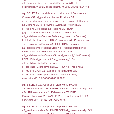
SEZIONE L (pubblico) - INFORMAZIONI S
INCIDENTALI CON IMPATTO ALL'ESTERN
STABILIMENTO
Indietro
Debug
sql: SELECT COUNT(*) FROM `userlevels`
`userlevelid` = -2, executionMS: 0.000327
sql: SELECT `userlevelid`, `userlevelname`
`userlevels`, executionMS: 0.00021386146
sql: SELECT COUNT(*) FROM `userlevelperm
WHERE `userlevelid` = -2, executionMS:
0.00018787384033203