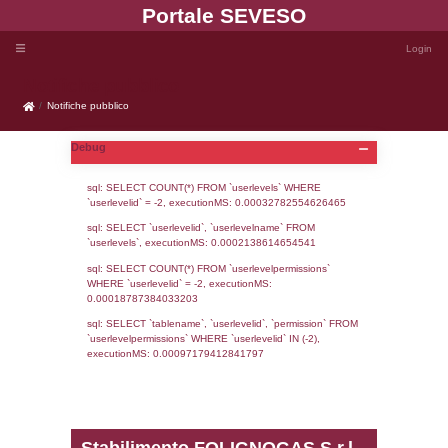
Portale SEVE
Notifiche pubblico
Notifiche pubblico
Debug
sql: SELECT COUNT(*) FROM `userlevels`
`userlevelid` = -2, executionMS: 0.000327
sql: SELECT `userlevelid`, `userlevelname`
`userlevels`, executionMS: 0.00021386146
sql: SELECT COUNT(*) FROM `userlevelperm
WHERE `userlevelid` = -2, executionMS: