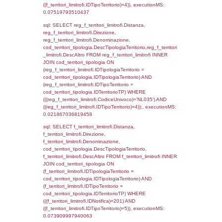
'%d/%m/%Y') as DataApertura,
DATE_FORMAT(DataChiusura, '%d/%m/%Y')
DataChiusura, DATE_FORMAT(DataUltimoPI
'%d/%m/%Y') as DataUltimoPIR FROM d3_is
WHERE (((d3_ispezioni.IDNotifica)=201)), e
0.00063085556030273
sql: SELECT el_nazioni.DescIT, f_confini_st
FROM f_confini_stato INNER JOIN el_nazio
f_confini_stato.IDStato = el_nazioni.IDSta
f_confini_stato.IDNotifica = 201;, execution
0.00045418739318848
sql: SELECT el_regioni.Regione, el_province
el_comuni.Comune, f_confini.Denominazio
f_confini INNER JOIN ((el_comuni INNER JO
ON el_comuni.IstProvincia = el_province.IstP
INNER JOIN el_regioni ON el_province.IstR
el_regioni.IstRegione) ON f_confini.IDComu
el_comuni.IstComune WHERE