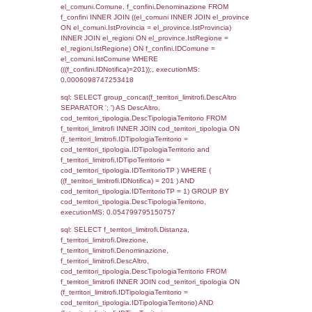
el_regioni_1.Regione as RegioneSL FROM
(((((a1_stabilimento LEFT JOIN el_comuni 
a1_stabilimento.ComuneStab = el_comuni.
LEFT JOIN el_province ON a1_stabilimento.
= el_province.IstProvincia) LEFT JOIN el_re
a1_stabilimento.RegioneStab = el_regioni.I
LEFT JOIN el_comuni AS el_comuni_1 ON
a1_stabilimento.IstComuneSL = el_comuni
LEFT JOIN el_province AS el_province_1 O
a1_stabilimento.IstProvinciaSL =
el_province_1.IstProvincia) LEFT JOIN el_re
el_regioni_1 ON a1_stabilimento.IstRegion
el_regioni_1.IstRegione where IDNotifica=2
executionMS: 0.00068807601928711
sql: SELECT a2p.Cognome, a2p.Nome FR
a2_ruolipersonale a2rp INNER JOIN a2_pe
a2rp.IDPersonale = a2p.IDPersonale WHE
(((a2p.IDNotifica)=201) AND ((a2rp.IDTipoPe
executionMS: 0.0057179927825928