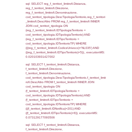
(((f_confini.IDNotifica)=201));, executionMS:
0.0006098747253418
sql: SELECT group_concat(f_territori_limitrof
SEPARATOR '; ') AS DescAltro,
cod_territori_tipologia.DescTipologiaTerrito
f_territori_limitrofi INNER JOIN cod_territori
(f_territori_limitrofi.IDTipologiaTerritorio =
cod_territori_tipologia.IDTipologiaTerritorio 
f_territori_limitrofi.IDTipoTerritorio =
cod_territori_tipologia.IDTerritorioTP ) WHER
((f_territori_limitrofi.IDNotifica) = 201 ) AND
cod_territori_tipologia.IDTerritorioTP = 1)
cod_territori_tipologia.DescTipologiaTerritori
executionMS: 0.054799795150757
sql: SELECT f_territori_limitrofi.Distanza,
f_territori_limitrofi.Direzione,
f_territori_limitrofi.Denominazione,
f_territori_limitrofi.DescAltro,