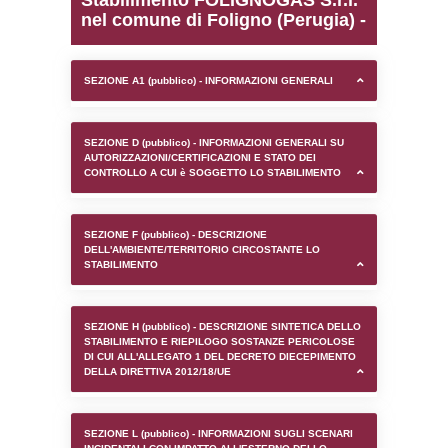
0.00018787384033203
sql: SELECT `tablename`, `userlevelid`, `p
`userlevelpermissions` WHERE `userlevelid` I
executionMS: 0.00097179412841797
Stabilimento FOLIGNOGA
nel comune di Foligno (P
SEZIONE A1 (pubblico) - INFORMAZIONI 