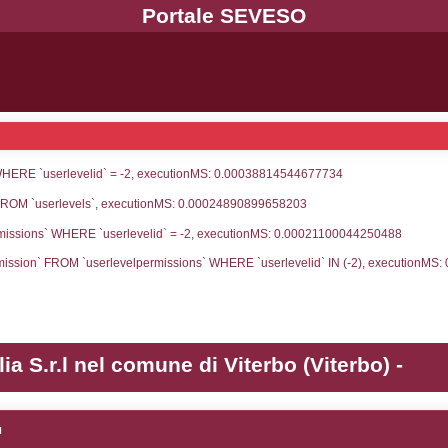
UNT(*) FROM `userlevels` WHERE `userlevelid` = -
serlevelid`, `userlevelname` FROM `userlevels`, ex
UNT(*) FROM `userlevelpermissions` WHERE `userle
blename`, `userlevelid`, `permission` FROM `userle