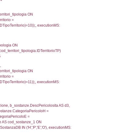
territori_tipologia ON (f_territori_limitrofi.IDTipologiaT
IDTipoTerritorio = cod_territori_tipologia.IDTerritorioTP
447994232178
, f_territori_limitrofi.Denominazione,
scAltro FROM f_territori_limitrofi INNER JOIN cod_territ
ologiaTerritorio) AND (f_territori_limitrofi.IDTipoTerrito
trofi.IDTipoTerritorio)=4)), executionMS: 0.07100892066
e, f_territori_limitrofi.Denominazione, cod_territori_tipo
territori_tipologia ON (f_territori_limitrofi.IDTipologiaT
IDTipoTerritorio = cod_territori_tipologia.IDTerritorioTP
890022277832
.Direzione, reg_f_territori_limitrofi.Denominazione,
fi.DescAltro FROM reg_f_territori_limitrofi INNER JOIN c
IDTipologiaTerritorio) AND (reg_f_territori_limitrofi.IDTi