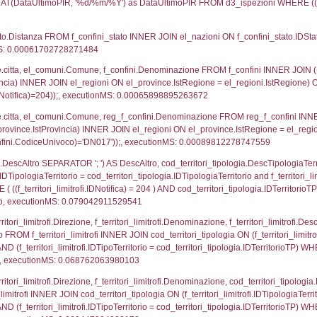
UNT(*) FROM `userlevelpermissions` WHERE `userle
blename`, `userlevelid`, `permission` FROM `userle
agioneSociale, el_com.Comune as localita, el_prov.cit
icaZip FROM notifica n LEFT JOIN infostabilimento 
o LEFT JOIN el_comuni AS el_com ON a1.ComuneStab 
fica = 204;, executionMS: 0.01139497756958
stabilimento.*, el_comuni.Comune as ComuneST, el_
rovince_1.citta as ProvinciaSL, el_regioni_1.Regio
mune) LEFT JOIN el_province ON a1_stabilimento.Pro
Regione) LEFT JOIN el_comuni AS el_comuni_1 ON a1
.IstProvinciaSL = el_province_1.IstProvincia) LEFT J
, executionMS: 0.00082111358642578
p.Cognome, a2p.Nome FROM a2_ruolipersonale a2r
ca)=204) AND ((a2rp.IDTipoPersonale)=1)), executi