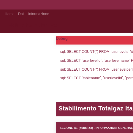
Home
Dati
Informazione
Notifiche pubblico
Debug
sql: SELECT CO
sql: SELECT `u
sql: SELECT CO
sql: SELECT `ta