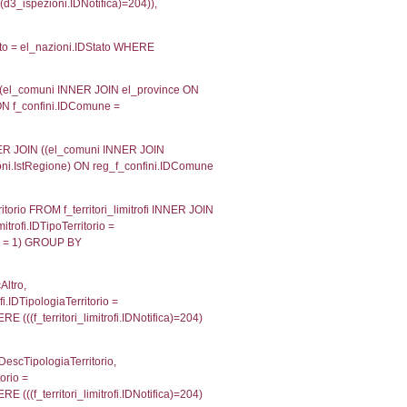
velid` = -2, executionMS: 0.00021100044250488
velpermissions` WHERE `userlevelid` IN (-2), execut
ta AS provincia, DATE(n.DataInvioNotifica) as DataInv
i ON i.CodiceUnivoco = n.CodiceUnivoco LEFT JOIN a1
= el_com.IstComune LEFT JOIN el_province AS el_pr
province.citta as ProvinciaST, el_regioni.Regione 
ne as RegioneSL FROM (((((a1_stabilimento LEFT JO
vinciaStab = el_province.IstProvincia) LEFT JOIN el
_stabilimento.IstComuneSL = el_comuni_1.IstComune
OIN el_regioni AS el_regioni_1 ON a1_stabilimento.I
p INNER JOIN a2_personale a2p ON a2rp.IDPersona
onMS: 0.0071020126342773