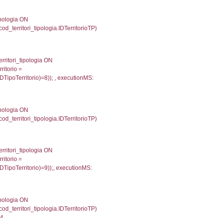
gioni ON el_province.IstRegione = el_regioni.IstRegi
tionMS: 0.00065898895263672
une, reg_f_confini.Denominazione FROM reg_f_confin
INNER JOIN el_regioni ON el_province.IstRegione = el
N017'));, executionMS: 0.00089812278747559
') AS DescAltro, cod_territori_tipologia.DescTipologia
od_territori_tipologia.IDTipologiaTerritorio and f_territor
.IDNotifica) = 204 ) AND cod_territori_tipologia.IDTerr
042911529541
 f_territori_limitrofi.Denominazione, f_territori_limitrofi
i INNER JOIN cod_territori_tipologia ON (f_territori_lim
IDTipoTerritorio = cod_territori_tipologia.IDTerritorioTP
762063980103
e, f_territori_limitrofi.Denominazione, cod_territori_tipo