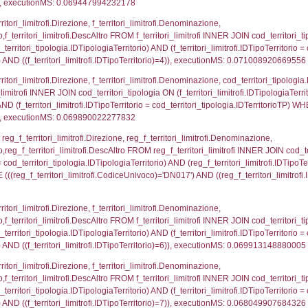
p.Cognome, a2p.Nome FROM a2_ruolipersonale a2r
ca)=204) AND ((a2rp.IDTipoPersonale)=3)), executi
_ipa_aoo.des_amm, d1_controlli.IDEnte, d1_controlli.
mune, d1_controlli.Via, d1_controlli.Cap, d1_contro
ntAmmTerr where IDNotifica=204, executionMS: 0.03
FROM d2_autorizzazioni WHERE IDNotifica=204, ex
pezione, IDArticoloComma, Autorita, StatoIspezion
 DataChiusura, DATE_FORMAT(DataUltimoPIR, '%d/%m
0.001413106918335
nazioni.DescIT, f_confini_stato.Distanza FROM f_con
.IDNotifica = 204;, executionMS: 0.0006170272827148
regioni.Regione, el_province.citta, el_comuni.Com