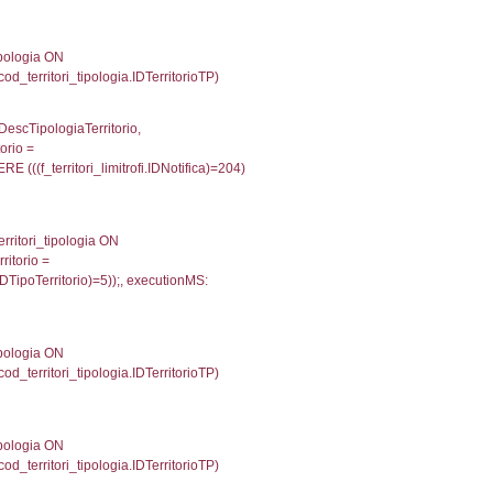
p INNER JOIN a2_personale a2p ON a2rp.IDPersona
onMS: 0.0025308132171631
UntAmmTerr, d1_controlli.UffCompetente, d1_controlli
lli.Email, d1_controlli.Pec FROM cod_ipa_aoo INNER 
0853986740112
ecutionMS: 0.013139963150024
e, DATE_FORMAT(DataApertura, '%d/%m/%Y') as Data
/%Y') as DataUltimoPIR FROM d3_ispezioni WHERE (
fini_stato INNER JOIN el_nazioni ON f_confini_stato.
4
une, f_confini.Denominazione FROM f_confini INNER 