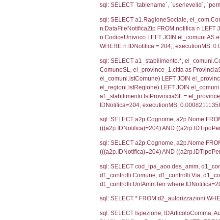
SEZIONE H (pubb
2012/18/UE
SEZIONE L (pubb
Debug
sql: SELECT CO
sql: SELECT `u