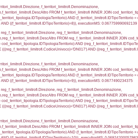
ovincia = el_province.IstProvincia) INNER JOIN el_re
omune WHERE (((f_confini.IDNotifica)=204));, execu
_regioni.Regione, el_province.citta, el_comuni.Com
el_comuni.IstProvincia = el_province.IstProvincia) 
tComune WHERE (((reg_f_confini.CodiceUnivoco)='D
p_concat(f_territori_limitrofi.DescAltro SEPARATOR '; 
ologia ON (f_territori_limitrofi.IDTipologiaTerritorio = c
pologia.IDTerritorioTP ) WHERE ( ((f_territori_limitrofi
ipologia.DescTipologiaTerritorio, executionMS: 0.079
ritori_limitrofi.Distanza, f_territori_limitrofi.Direzione,
pologia.DescTipologiaTerritorio FROM f_territori_limitrof
ologia.IDTipologiaTerritorio) AND (f_territori_limitrofi.
i_limitrofi.IDTipoTerritorio)=2)), executionMS: 0.068
ritori_limitrofi.Distanza, f_territori_limitrofi.Direzion