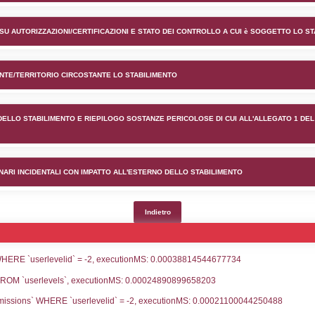
nto Totalgaz Italia S.r.l nel c
lico) - INFORMAZIONI GENERALI
lico) - INFORMAZIONI GENERALI SU AUTORIZZAZIONI/CER
lico) - DESCRIZIONE DELL'AMBIENTE/TERRITORIO CIRCOS