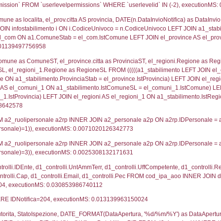
lico) - DESCRIZIONE SINTETICA DELLO STABILIMENTO E
lico) - INFORMAZIONI SUGLI SCENARI INCIDENTALI CON I
UNT(*) FROM `userlevels` WHERE `userlevelid` = -
serlevelid`, `userlevelname` FROM `userlevels`, ex