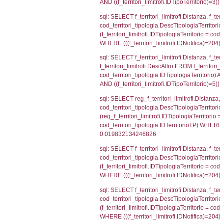
sql: SELECT a2
(((a2p.IDNotifi
sql: SELECT cod
d1_controlli.Co
d1_controlli.U
sql: SELECT * 
sql: SELECT Is
'%d/%m/%Y') as
executionMS: 
sql: SELECT el_
f_confini_stato
sql: SELECT el_