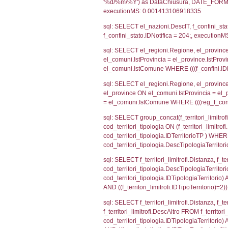
sql: SELECT CO
sql: SELECT `ta
sql: SELECT a1.R
n.DataFileNotif
n.CodiceUnivoc
WHERE n.IDNoti
sql: SELECT a1_
ComuneSL, el_p
el_comuni.IstCo
el_regioni.Ist
a1_stabilimento
IDNotifica=204
sql: SELECT a2
(((a2p.IDNotifi