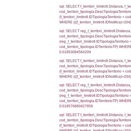
el_comuni.IstPr
el_comuni.IstC
sql: SELECT el
el_province ON 
= el_comuni.Is
sql: SELECT grou
cod_territori_tip
cod_territori_ti
cod_territori_t
sql: SELECT f_ter
cod_territori_ti
cod_territori_tip
AND ((f_territor
sql: SELECT f_ter