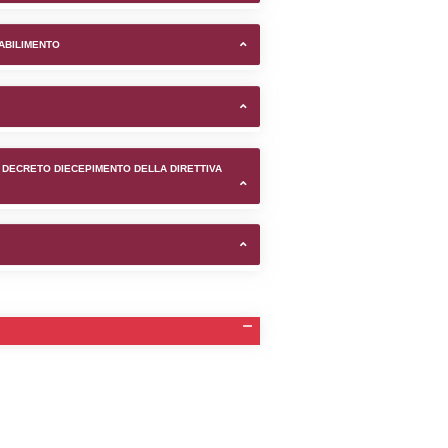
omune di Viterbo (Viterbo) -
TIFICAZIONI E STATO DEI CONTROLLO A CUI è SOGGETTO 
TANTE LO STABILIMENTO