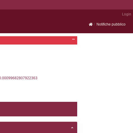
Portale SEVESO
2, executionMS: 0.00038814544677734
ecutionMS: 0.00024890899658203
velid` = -2, executionMS: 0.00021100044250488
velpermissions` WHERE `userlevelid` IN (-2), execut