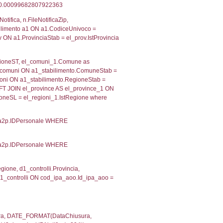
 RIEPILOGO SOSTANZE PERICOLOSE DI CUI ALL'ALLEGATO
MPATTO ALL'ESTERNO DELLO STABILIMENTO
Indietro
2, executionMS: 0.00038814544677734
ecutionMS: 0.00024890899658203