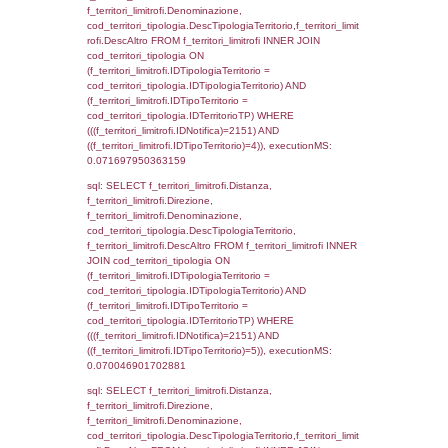
d1_controlli.Email, d1_controlli.Pec FROM 
INNER JOIN d1_controlli ON cod_ipa_aoo.I
d1_controlli.UntAmmTerr where IDNotifica=2
executionMS: 0.021275043487549
sql: SELECT * FROM d2_autorizzazioni W
IDNotifica=2151, executionMS: 0.0076589
sql: SELECT Ispezione, IDArticoloComma, Au
StatoIspezione, DATE_FORMAT(DataApertu
'%d/%m/%Y') as DataApertura,
DATE_FORMAT(DataChiusura, '%d/%m/%Y')
DataChiusura, DATE_FORMAT(DataUltimoPI
'%d/%m/%Y') as DataUltimoPIR FROM d3_is
WHERE (((d3_ispezioni.IDNotifica)=2151)), 
0.00063514709472656
sql: SELECT el_nazioni.DescIT, f_confini_st
FROM f_confini_stato INNER JOIN el_nazio
f_confini_stato.IDStato = el_nazioni.IDSta
f_confini_stato.IDNotifica = 2151;, executi