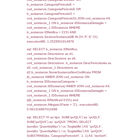
0.070046901702881
sql: SELECT f_territori_limitrofi.Distanza,
f_territori_limitrofi.Direzione,
f_territori_limitrofi.Denominazione,
cod_territori_tipologia.DescTipologiaTerritorio,
rofi.DescAltro FROM f_territori_limitrofi INN
cod_territori_tipologia ON
(f_territori_limitrofi.IDTipologiaTerritorio =
cod_territori_tipologia.IDTipologiaTerritorio)
(f_territori_limitrofi.IDTipoTerritorio =
cod_territori_tipologia.IDTerritorioTP) WHER
(((f_territori_limitrofi.IDNotifica)=2151) AND
((f_territori_limitrofi.IDTipoTerritorio)=6)), ex
0.070056915283203
sql: SELECT f_territori_limitrofi.Distanza,
f_territori_limitrofi.Direzione,
f_territori_limitrofi.Denominazione,
cod_territori_tipologia.DescTipologiaTerritorio,