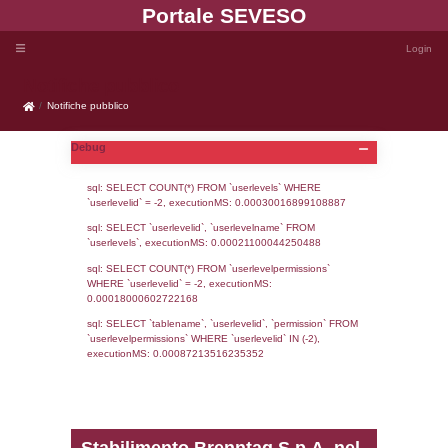
Portale SEVE
Notifiche pubblico
Notifiche pubblico
Debug
sql: SELECT COUNT(*) FROM `userlevels`
`userlevelid` = -2, executionMS: 0.000300
sql: SELECT `userlevelid`, `userlevelname`
`userlevels`, executionMS: 0.00021100044
sql: SELECT COUNT(*) FROM `userlevelperm
WHERE `userlevelid` = -2, executionMS: