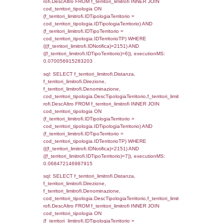
0.00044989585876465
sql: SELECT el_regioni.Regione, el_province
el_comuni.Comune, f_confini.Denominazio
f_confini INNER JOIN ((el_comuni INNER JO
ON el_comuni.IstProvincia = el_province.IstP
INNER JOIN el_regioni ON el_province.IstR
el_regioni.IstRegione) ON f_confini.IDComu
el_comuni.IstComune WHERE
(((f_confini.IDNotifica)=2151));, executionMS
0.00051593780517578
sql: SELECT group_concat(f_territori_limitrof
SEPARATOR '; ') AS DescAltro,
cod_territori_tipologia.DescTipologiaTerrito
f_territori_limitrofi INNER JOIN cod_territori
(f_territori_limitrofi.IDTipologiaTerritorio =
cod_territori_tipologia.IDTipologiaTerritorio 
f_territori_limitrofi.IDTipoTerritorio =
cod_territori_tipologia.IDTerritorioTP ) WHER