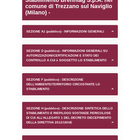
0.00018000602722168
sql: SELECT `tablename`, `userlevelid`, `p
`userlevelpermissions` WHERE `userlevelid` I
executionMS: 0.00087213516235352
Stabilimento Brenntag S.
comune di Trezzano sul 
(Milano) -
SEZIONE A1 (pubblico) - INFORMAZIONI 