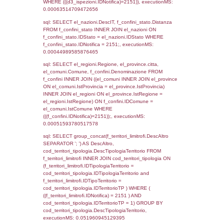
as ComuneSL, el_province_1.citta as Provi
el_regioni_1.Regione as RegioneSL FROM
(((((a1_stabilimento LEFT JOIN el_comuni 
a1_stabilimento.ComuneStab = el_comuni.
LEFT JOIN el_province ON a1_stabilimento.
= el_province.IstProvincia) LEFT JOIN el_re
a1_stabilimento.RegioneStab = el_regioni.I
LEFT JOIN el_comuni AS el_comuni_1 ON
a1_stabilimento.IstComuneSL = el_comuni
LEFT JOIN el_province AS el_province_1 O
a1_stabilimento.IstProvinciaSL =
el_province_1.IstProvincia) LEFT JOIN el_re
el_regioni_1 ON a1_stabilimento.IstRegion
el_regioni_1.IstRegione where IDNotifica=2
executionMS: 0.00064897537231445
sql: SELECT a2p.Cognome, a2p.Nome FR
a2_ruolipersonale a2rp INNER JOIN a2_pe
a2rp.IDPersonale = a2p.IDPersonale WHE
(((a2p.IDNotifica)=2151) AND ((a2rp.IDTipoP