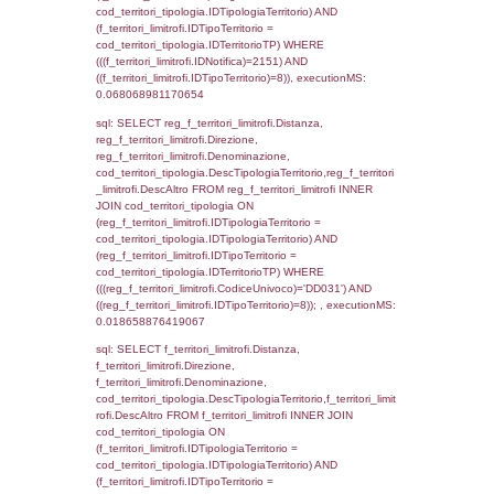
((f_territori_limitrofi.IDNotifica) = 2151 ) AND
cod_territori_tipologia.IDTerritorioTP = 1)
cod_territori_tipologia.DescTipologiaTerritori
executionMS: 0.051960945129395
sql: SELECT f_territori_limitrofi.Distanza,
f_territori_limitrofi.Direzione,
f_territori_limitrofi.Denominazione,
f_territori_limitrofi.DescAltro,
cod_territori_tipologia.DescTipologiaTerrito
f_territori_limitrofi INNER JOIN cod_territori
(f_territori_limitrofi.IDTipologiaTerritorio =
cod_territori_tipologia.IDTipologiaTerritorio)
(f_territori_limitrofi.IDTipoTerritorio =
cod_territori_tipologia.IDTerritorioTP) WHER
(((f_territori_limitrofi.IDNotifica)=2151) AND
((f_territori_limitrofi.IDTipoTerritorio)=2)), ex
0.068609952926636
sql: SELECT f_territori_limitrofi.Distanza,