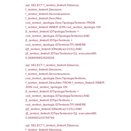
executionMS: 0.0027329921722412
sql: SELECT a2p.Cognome, a2p.Nome FR
a2_ruolipersonale a2rp INNER JOIN a2_pe
a2rp.IDPersonale = a2p.IDPersonale WHE
(((a2p.IDNotifica)=2151) AND ((a2rp.IDTipoP
executionMS: 0.0022759437561035
sql: SELECT Cognome, Nome FROM
reg_a2_ruolipersonale INNER JOIN reg_a2
reg_a2_ruolipersonale.IDPersonale =
reg_a2_personale.IDPersonale WHERE
(((reg_a2_personale.CodiceUnivoco)='DD03
((reg_a2_ruolipersonale.IDTipoPersonale)=3
executionMS: 0.00094699859619141
sql: SELECT cod_ipa_aoo.des_amm, d1_cont
d1_controlli.UntAmmTerr, d1_controlli.UffCo
d1_controlli.Regione, d1_controlli.Provincia,
d1_controlli.Comune, d1_controlli.Via, d1_co