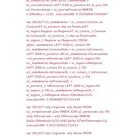
SEZIONE L (pubblico) - INFORMAZIONI S
INCIDENTALI CON IMPATTO ALL'ESTERN
STABILIMENTO
Indietro
Debug
sql: SELECT COUNT(*) FROM `userlevels`
`userlevelid` = -2, executionMS: 0.000300
sql: SELECT `userlevelid`, `userlevelname`
`userlevels`, executionMS: 0.00021100044
sql: SELECT COUNT(*) FROM `userlevelperm
WHERE `userlevelid` = -2, executionMS:
0.00018000602722168