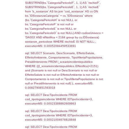
(((f_territori_limitrofi.IDNotifica)=2151) AND
((f_territori_limitrofi.IDTipoTerritorio)=8)), ex
0.068068981170654
sql: SELECT reg_f_territori_limitrofi.Distanza
reg_f_territori_limitrofi.Direzione,
reg_f_territori_limitrofi.Denominazione,
cod_territori_tipologia.DescTipologiaTerritorio
_limitrofi.DescAltro FROM reg_f_territori_limi
JOIN cod_territori_tipologia ON
(reg_f_territori_limitrofi.IDTipologiaTerritorio =
cod_territori_tipologia.IDTipologiaTerritorio)
(reg_f_territori_limitrofi.IDTipoTerritorio =
cod_territori_tipologia.IDTerritorioTP) WHER
(((reg_f_territori_limitrofi.CodiceUnivoco)='
((reg_f_territori_limitrofi.IDTipoTerritorio)=8)
0.018658876419067
sql: SELECT f_territori_limitrofi.Distanza,
f_territori_limitrofi.Direzione,