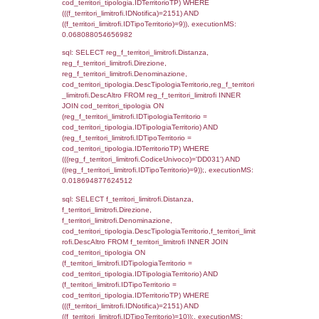
f_territori_limitrofi.Direzione,
f_territori_limitrofi.Denominazione,
cod_territori_tipologia.DescTipologiaTerritori
f_territori_limitrofi.DescAltro FROM f_territori
JOIN cod_territori_tipologia ON
(f_territori_limitrofi.IDTipologiaTerritorio =
cod_territori_tipologia.IDTipologiaTerritorio)
(f_territori_limitrofi.IDTipoTerritorio =
cod_territori_tipologia.IDTerritorioTP) WHER
(((f_territori_limitrofi.IDNotifica)=2151) AND
((f_territori_limitrofi.IDTipoTerritorio)=3)), ex
0.069950103759766
sql: SELECT f_territori_limitrofi.Distanza,
f_territori_limitrofi.Direzione,
f_territori_limitrofi.Denominazione,
cod_territori_tipologia.DescTipologiaTerritorio,
rofi.DescAltro FROM f_territori_limitrofi INN
cod_territori_tipologia ON