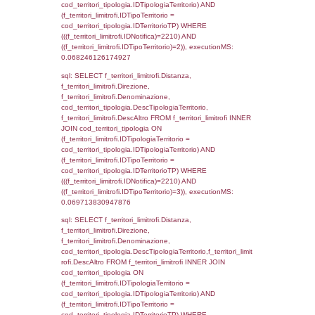
executionMS: 0.0036070346832275
sql: SELECT a2p.Cognome, a2p.Nome FR
a2_ruolipersonale a2rp INNER JOIN a2_pe
a2rp.IDPersonale = a2p.IDPersonale WHE
(((a2p.IDNotifica)=2210) AND ((a2rp.IDTipoP
executionMS: 0.0026061534881592
sql: SELECT cod_ipa_aoo.des_amm, d1_cont
d1_controlli.UntAmmTerr, d1_controlli.UffCo
d1_controlli.Regione, d1_controlli.Provincia,
d1_controlli.Comune, d1_controlli.Via, d1_co
d1_controlli.Email, d1_controlli.Pec FROM 
INNER JOIN d1_controlli ON cod_ipa_aoo.I
d1_controlli.UntAmmTerr where IDNotifica=2
executionMS: 0.021726131439209
sql: SELECT * FROM d2_autorizzazioni W
IDNotifica=2210, executionMS: 0.0077450
sql: SELECT Ispezione, IDArticoloComma, Au