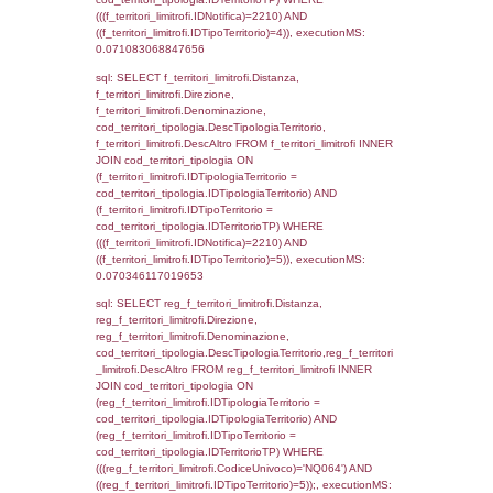
StatoIspezione, DATE_FORMAT(DataApertu
'%d/%m/%Y') as DataApertura,
DATE_FORMAT(DataChiusura, '%d/%m/%Y')
DataChiusura, DATE_FORMAT(DataUltimoPI
'%d/%m/%Y') as DataUltimoPIR FROM d3_is
WHERE (((d3_ispezioni.IDNotifica)=2210)), 
0.00043606758117676
sql: SELECT el_nazioni.DescIT, f_confini_st
FROM f_confini_stato INNER JOIN el_nazio
f_confini_stato.IDStato = el_nazioni.IDSta
f_confini_stato.IDNotifica = 2210;, executi
0.00040102005004883
sql: SELECT el_regioni.Regione, el_province
el_comuni.Comune, f_confini.Denominazio
f_confini INNER JOIN ((el_comuni INNER JO
ON el_comuni.IstProvincia = el_province.IstP
INNER JOIN el_regioni ON el_province.IstR
el_regioni.IstRegione) ON f_confini.IDComu