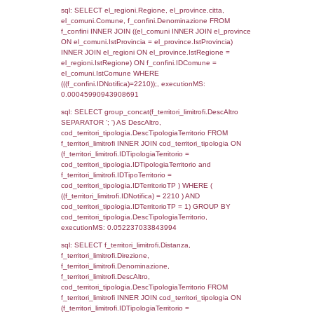
as ComuneSL, el_province_1.citta as Provi
el_regioni_1.Regione as RegioneSL FROM
(((((a1_stabilimento LEFT JOIN el_comuni 
a1_stabilimento.ComuneStab = el_comuni.
LEFT JOIN el_province ON a1_stabilimento.
= el_province.IstProvincia) LEFT JOIN el_re
a1_stabilimento.RegioneStab = el_regioni.I
LEFT JOIN el_comuni AS el_comuni_1 ON
a1_stabilimento.IstComuneSL = el_comuni
LEFT JOIN el_province AS el_province_1 O
a1_stabilimento.IstProvinciaSL =
el_province_1.IstProvincia) LEFT JOIN el_re
el_regioni_1 ON a1_stabilimento.IstRegion
el_regioni_1.IstRegione where IDNotifica=2
executionMS: 0.00066494941711426
sql: SELECT a2p.Cognome, a2p.Nome FR
a2_ruolipersonale a2rp INNER JOIN a2_pe
a2rp.IDPersonale = a2p.IDPersonale WHE
(((a2p.IDNotifica)=2210) AND ((a2rp.IDTipoP