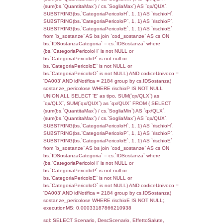
cod_territori_tipologia.IDTerritorioTP) WHER
(((reg_f_territori_limitrofi.CodiceUnivoco)='
((reg_f_territori_limitrofi.IDTipoTerritorio)=7)
0.018835067749023
sql: SELECT f_territori_limitrofi.Distanza,
f_territori_limitrofi.Direzione,
f_territori_limitrofi.Denominazione,
cod_territori_tipologia.DescTipologiaTerritorio,
rofi.DescAltro FROM f_territori_limitrofi INN
cod_territori_tipologia ON
(f_territori_limitrofi.IDTipologiaTerritorio =
cod_territori_tipologia.IDTipologiaTerritorio)
(f_territori_limitrofi.IDTipoTerritorio =
cod_territori_tipologia.IDTerritorioTP) WHER
(((f_territori_limitrofi.IDNotifica)=2210) AND
((f_territori_limitrofi.IDTipoTerritorio)=8)), ex
0.068265914916992
sql: SELECT reg_f_territori_limitrofi.Distanza
reg_f_territori_limitrofi.Direzione,