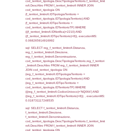
(f_territori_limitrofi.IDTipoTerritorio =
cod_territori_tipologia.IDTerritorioTP) WHER
(((f_territori_limitrofi.IDNotifica)=2210) AND
((f_territori_limitrofi.IDTipoTerritorio)=3)), ex
0.069713830947876
sql: SELECT f_territori_limitrofi.Distanza,
f_territori_limitrofi.Direzione,
f_territori_limitrofi.Denominazione,
cod_territori_tipologia.DescTipologiaTerritorio,
rofi.DescAltro FROM f_territori_limitrofi INN
cod_territori_tipologia ON
(f_territori_limitrofi.IDTipologiaTerritorio =
cod_territori_tipologia.IDTipologiaTerritorio)
(f_territori_limitrofi.IDTipoTerritorio =
cod_territori_tipologia.IDTerritorioTP) WHER
(((f_territori_limitrofi.IDNotifica)=2210) AND
((f_territori_limitrofi.IDTipoTerritorio)=4)), ex
0.071083068847656