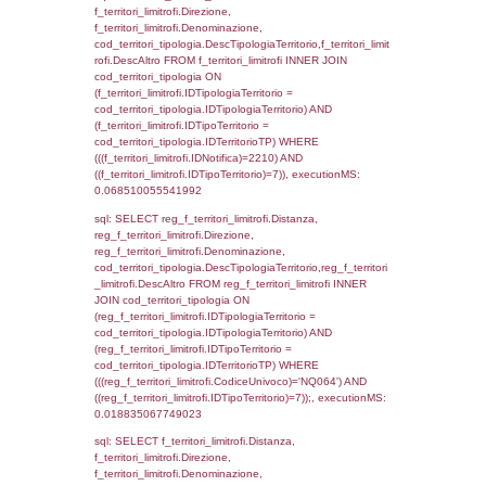
f_territori_limitrofi.DescAltro,
cod_territori_tipologia.DescTipologiaTerrito
f_territori_limitrofi INNER JOIN cod_territori
(f_territori_limitrofi.IDTipologiaTerritorio =
cod_territori_tipologia.IDTipologiaTerritorio)
(f_territori_limitrofi.IDTipoTerritorio =
cod_territori_tipologia.IDTerritorioTP) WHER
(((f_territori_limitrofi.IDNotifica)=2210) AND
((f_territori_limitrofi.IDTipoTerritorio)=2)), ex
0.068246126174927
sql: SELECT f_territori_limitrofi.Distanza,
f_territori_limitrofi.Direzione,
f_territori_limitrofi.Denominazione,
cod_territori_tipologia.DescTipologiaTerritori
f_territori_limitrofi.DescAltro FROM f_territori
JOIN cod_territori_tipologia ON
(f_territori_limitrofi.IDTipologiaTerritorio =
cod_territori_tipologia.IDTipologiaTerritorio)