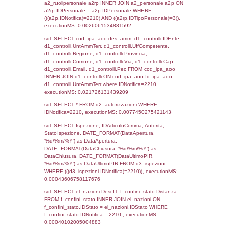
sql: SELECT `tablename`, `userlevelid`, `p
`userlevelpermissions` WHERE `userlevelid` I
executionMS: 0.00093603134155273
sql: SELECT a1.RagioneSociale, el_com.C
localita, el_prov.citta AS provincia,
DATE(n.DataInvioNotifica) as DataInvioNotifi
n.FileNotificaZip, n.DataFileNotificaZip FROM
LEFT JOIN infostabilimento i ON i.CodiceUn
n.CodiceUnivoco LEFT JOIN a1_stabilimen
a1.CodiceUnivoco = n.CodiceUnivoco LEFT
el_comuni AS el_com ON a1.ComuneStab 
el_com.IstComune LEFT JOIN el_province 
a1.ProvinciaStab = el_prov.IstProvincia W
n.IDNotifica = 2210;, executionMS: 0.003
sql: SELECT a1_stabilimento.*, el_comuni
ComuneST, el_province.citta as ProvinciaST
el_regioni.Regione as RegioneST, el_com