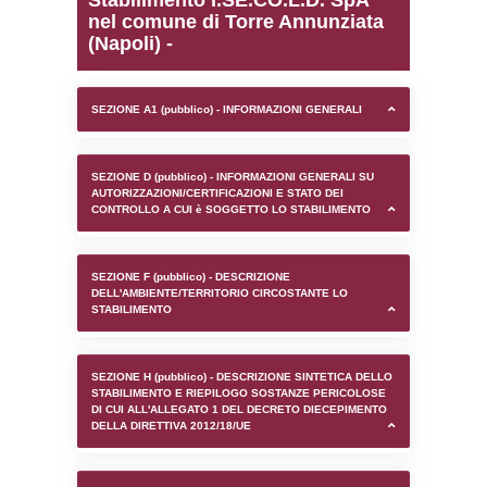
0.00020909309387207
sql: SELECT `tablename`, `userlevelid`, `p
`userlevelpermissions` WHERE `userlevelid` I
executionMS: 0.00093603134155273
Stabilimento I.SE.CO.L.
nel comune di Torre Ann
(Napoli) -
SEZIONE A1 (pubblico) - INFORMAZIONI 