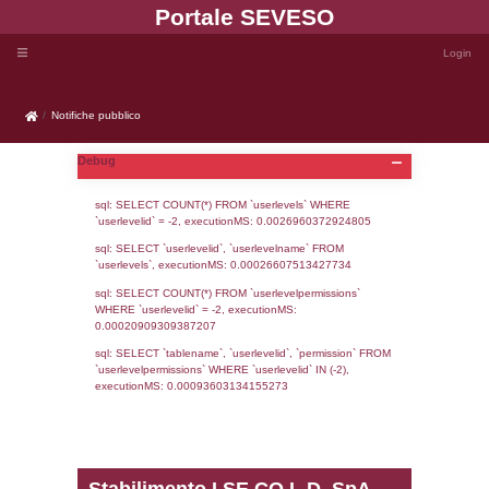
Portale SEVE
Notifiche pubblico
Notifiche pubblico
Debug
sql: SELECT COUNT(*) FROM `userlevels`
`userlevelid` = -2, executionMS: 0.002696
sql: SELECT `userlevelid`, `userlevelname`
`userlevels`, executionMS: 0.00026607513
sql: SELECT COUNT(*) FROM `userlevelperm
WHERE `userlevelid` = -2, executionMS: