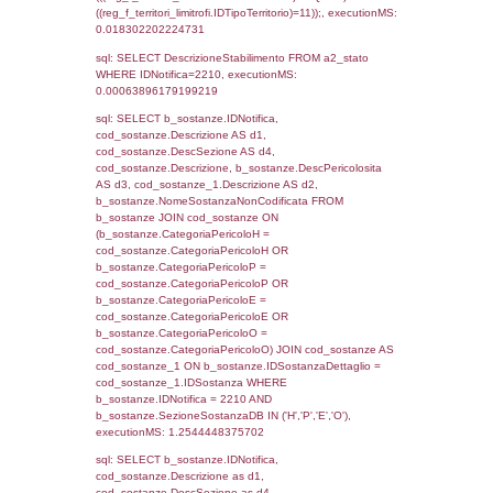
0.070403099060059
sql: SELECT reg_f_territori_limitrofi.Distanza
reg_f_territori_limitrofi.Direzione,
reg_f_territori_limitrofi.Denominazione,
cod_territori_tipologia.DescTipologiaTerritorio
_limitrofi.DescAltro FROM reg_f_territori_limi
JOIN cod_territori_tipologia ON
(reg_f_territori_limitrofi.IDTipologiaTerritorio =
cod_territori_tipologia.IDTipologiaTerritorio)
(reg_f_territori_limitrofi.IDTipoTerritorio =
cod_territori_tipologia.IDTerritorioTP) WHER
(((reg_f_territori_limitrofi.CodiceUnivoco)='
((reg_f_territori_limitrofi.IDTipoTerritorio)=6)
0.019551038742065
sql: SELECT f_territori_limitrofi.Distanza,
f_territori_limitrofi.Direzione,
f_territori_limitrofi.Denominazione,
cod_territori_tipologia.DescTipologiaTerritorio,