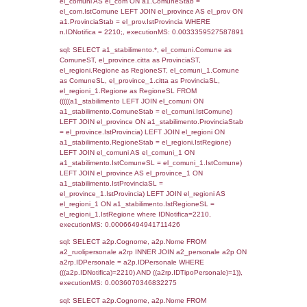
SEZIONE L (pubblico) - INFORMAZIONI S
INCIDENTALI CON IMPATTO ALL'ESTERN
STABILIMENTO
Indietro
Debug
sql: SELECT COUNT(*) FROM `userlevels`
`userlevelid` = -2, executionMS: 0.002696
sql: SELECT `userlevelid`, `userlevelname`
`userlevels`, executionMS: 0.00026607513
sql: SELECT COUNT(*) FROM `userlevelperm
WHERE `userlevelid` = -2, executionMS:
0.00020909309387207