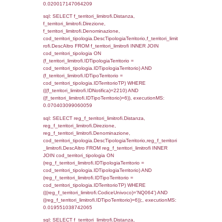
el_comuni.IstComune WHERE
(((f_confini.IDNotifica)=2210));, executionMS
0.00045990943908691
sql: SELECT group_concat(f_territori_limitrof
SEPARATOR '; ') AS DescAltro,
cod_territori_tipologia.DescTipologiaTerrito
f_territori_limitrofi INNER JOIN cod_territori
(f_territori_limitrofi.IDTipologiaTerritorio =
cod_territori_tipologia.IDTipologiaTerritorio 
f_territori_limitrofi.IDTipoTerritorio =
cod_territori_tipologia.IDTerritorioTP ) WHER
((f_territori_limitrofi.IDNotifica) = 2210 ) AND
cod_territori_tipologia.IDTerritorioTP = 1)
cod_territori_tipologia.DescTipologiaTerritori
executionMS: 0.052237033843994
sql: SELECT f_territori_limitrofi.Distanza,
f_territori_limitrofi.Direzione,
f_territori_limitrofi.Denominazione,