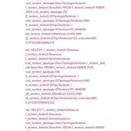
d1_controlli.Email, d1_controlli.Pec FROM 
INNER JOIN d1_controlli ON cod_ipa_aoo.I
d1_controlli.UntAmmTerr where IDNotifica=2
executionMS: 0.022588968276978
sql: SELECT * FROM d2_autorizzazioni W
IDNotifica=2245, executionMS: 0.0078520
sql: SELECT Ispezione, IDArticoloComma, Au
StatoIspezione, DATE_FORMAT(DataApertu
'%d/%m/%Y') as DataApertura,
DATE_FORMAT(DataChiusura, '%d/%m/%Y')
DataChiusura, DATE_FORMAT(DataUltimoPI
'%d/%m/%Y') as DataUltimoPIR FROM d3_is
WHERE (((d3_ispezioni.IDNotifica)=2245)), 
0.00065398216247559
sql: SELECT el_nazioni.DescIT, f_confini_st
FROM f_confini_stato INNER JOIN el_nazio
f_confini_stato.IDStato = el_nazioni.IDSta
f_confini_stato.IDNotifica = 2245;, executi