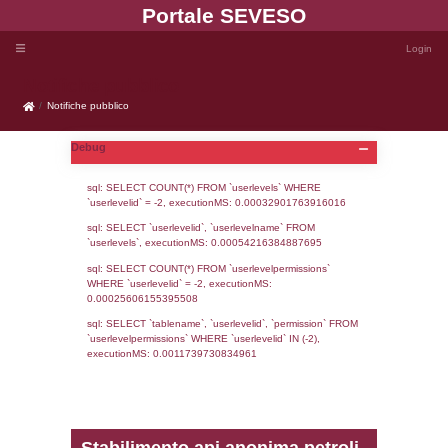
Portale SEVE
Notifiche pubblico
Notifiche pubblico
Debug
sql: SELECT COUNT(*) FROM `userlevels`
`userlevelid` = -2, executionMS: 0.000329
sql: SELECT `userlevelid`, `userlevelname`
`userlevels`, executionMS: 0.00054216384
sql: SELECT COUNT(*) FROM `userlevelperm
WHERE `userlevelid` = -2, executionMS: