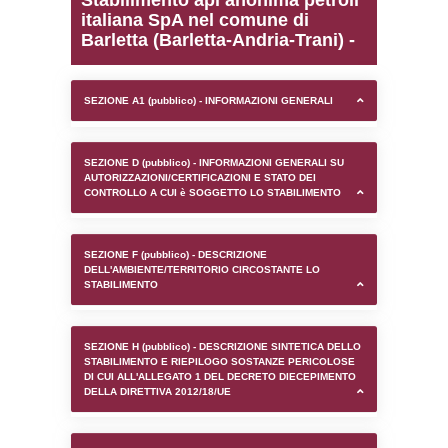
0.00025606155395508
sql: SELECT `tablename`, `userlevelid`, `p
`userlevelpermissions` WHERE `userlevelid` I
executionMS: 0.0011739730834961
Stabilimento api anonima
italiana SpA nel comune
Barletta (Barletta-Andria-
SEZIONE A1 (pubblico) - INFORMAZIONI 