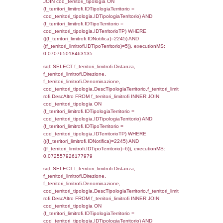
0.00051498413085938
sql: SELECT el_regioni.Regione, el_province
el_comuni.Comune, f_confini.Denominazio
f_confini INNER JOIN ((el_comuni INNER JO
ON el_comuni.IstProvincia = el_province.IstP
INNER JOIN el_regioni ON el_province.IstR
el_regioni.IstRegione) ON f_confini.IDComu
el_comuni.IstComune WHERE
(((f_confini.IDNotifica)=2245));, executionMS
0.00064301490783691
sql: SELECT group_concat(f_territori_limitrof
SEPARATOR '; ') AS DescAltro,
cod_territori_tipologia.DescTipologiaTerrito
f_territori_limitrofi INNER JOIN cod_territori
(f_territori_limitrofi.IDTipologiaTerritorio =
cod_territori_tipologia.IDTipologiaTerritorio 
f_territori_limitrofi.IDTipoTerritorio =
cod_territori_tipologia.IDTerritorioTP ) WHER