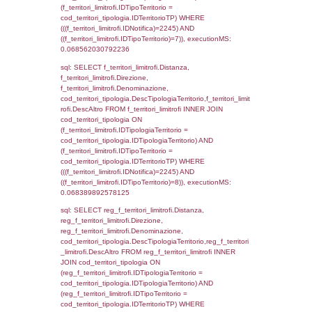
((f_territori_limitrofi.IDNotifica) = 2245 ) AND
cod_territori_tipologia.IDTerritorioTP = 1)
cod_territori_tipologia.DescTipologiaTerritori
executionMS: 0.052434921264648
sql: SELECT group_concat(reg_f_territori_lim
SEPARATOR '; ') AS DescAltro,
cod_territori_tipologia.DescTipologiaTerrito
reg_f_territori_limitrofi INNER JOIN cod_territ
ON (reg_f_territori_limitrofi.IDTipologiaTerrito
cod_territori_tipologia.IDTipologiaTerritorio 
reg_f_territori_limitrofi.IDTipoTerritorio =
cod_territori_tipologia.IDTerritorioTP) WHERE
((reg_f_territori_limitrofi.CodiceUnivoco) ='N
cod_territori_tipologia.IDTerritorioTP=1) gro
cod_territori_tipologia.DescTipologiaTerritorio
executionMS: 0.015331029891968
sql: SELECT f_territori_limitrofi.Distanza,
f_territori_limitrofi.Direzione,