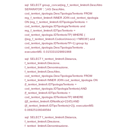
executionMS: 0.0028359889984131
sql: SELECT a2p.Cognome, a2p.Nome FR
a2_ruolipersonale a2rp INNER JOIN a2_pe
a2rp.IDPersonale = a2p.IDPersonale WHE
(((a2p.IDNotifica)=2245) AND ((a2rp.IDTipoP
executionMS: 0.0027730464935303
sql: SELECT Cognome, Nome FROM
reg_a2_ruolipersonale INNER JOIN reg_a2
reg_a2_ruolipersonale.IDPersonale =
reg_a2_personale.IDPersonale WHERE
(((reg_a2_personale.CodiceUnivoco)='NR03
((reg_a2_ruolipersonale.IDTipoPersonale)=3
executionMS: 0.0011880397796631
sql: SELECT cod_ipa_aoo.des_amm, d1_cont
d1_controlli.UntAmmTerr, d1_controlli.UffCo
d1_controlli.Regione, d1_controlli.Provincia,
d1_controlli.Comune, d1_controlli.Via, d1_co