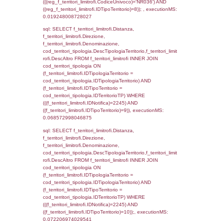
f_territori_limitrofi.Denominazione,
f_territori_limitrofi.DescAltro,
cod_territori_tipologia.DescTipologiaTerrito
f_territori_limitrofi INNER JOIN cod_territori
(f_territori_limitrofi.IDTipologiaTerritorio =
cod_territori_tipologia.IDTipologiaTerritorio)
(f_territori_limitrofi.IDTipoTerritorio =
cod_territori_tipologia.IDTerritorioTP) WHER
(((f_territori_limitrofi.IDNotifica)=2245) AND
((f_territori_limitrofi.IDTipoTerritorio)=2)), ex
0.06925106048584
sql: SELECT f_territori_limitrofi.Distanza,
f_territori_limitrofi.Direzione,
f_territori_limitrofi.Denominazione,
cod_territori_tipologia.DescTipologiaTerritori
f_territori_limitrofi.DescAltro FROM f_territori
JOIN cod_territori_tipologia ON
(f_territori_limitrofi.IDTipologiaTerritorio =