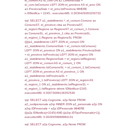
SEZIONE L (pubblico) - INFORMAZIONI S
INCIDENTALI CON IMPATTO ALL'ESTERN
STABILIMENTO
Indietro
Debug
sql: SELECT COUNT(*) FROM `userlevels`
`userlevelid` = -2, executionMS: 0.000329
sql: SELECT `userlevelid`, `userlevelname`
`userlevels`, executionMS: 0.00054216384
sql: SELECT COUNT(*) FROM `userlevelperm
WHERE `userlevelid` = -2, executionMS:
0.00025606155395508