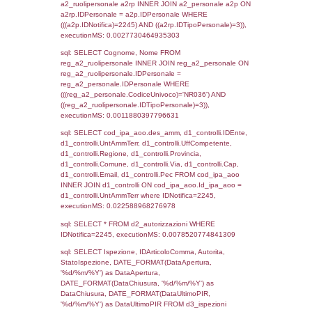
sql: SELECT `tablename`, `userlevelid`, `p
`userlevelpermissions` WHERE `userlevelid` I
executionMS: 0.0011739730834961
sql: SELECT a1.RagioneSociale, el_com.C
localita, el_prov.citta AS provincia,
DATE(n.DataInvioNotifica) as DataInvioNotifi
n.FileNotificaZip, n.DataFileNotificaZip FROM
LEFT JOIN infostabilimento i ON i.CodiceUn
n.CodiceUnivoco LEFT JOIN a1_stabilimen
a1.CodiceUnivoco = n.CodiceUnivoco LEFT
el_comuni AS el_com ON a1.ComuneStab 
el_com.IstComune LEFT JOIN el_province 
a1.ProvinciaStab = el_prov.IstProvincia W
n.IDNotifica = 2245;, executionMS: 0.003
sql: SELECT a1_stabilimento.*, el_comuni
ComuneST, el_province.citta as ProvinciaST
el_regioni.Regione as RegioneST, el_com