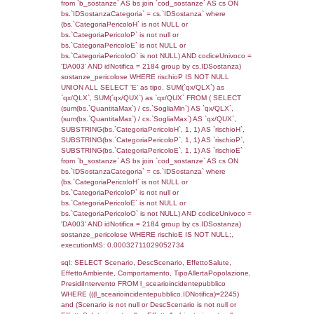
((f_territori_limitrofi.IDTipoTerritorio)=7)), ex
0.068562030792236
sql: SELECT f_territori_limitrofi.Distanza,
f_territori_limitrofi.Direzione,
f_territori_limitrofi.Denominazione,
cod_territori_tipologia.DescTipologiaTerritorio,
rofi.DescAltro FROM f_territori_limitrofi INN
cod_territori_tipologia ON
(f_territori_limitrofi.IDTipologiaTerritorio =
cod_territori_tipologia.IDTipologiaTerritorio)
(f_territori_limitrofi.IDTipoTerritorio =
cod_territori_tipologia.IDTerritorioTP) WHER
(((f_territori_limitrofi.IDNotifica)=2245) AND
((f_territori_limitrofi.IDTipoTerritorio)=8)), ex
0.068389892578125
sql: SELECT reg_f_territori_limitrofi.Distanza
reg_f_territori_limitrofi.Direzione,
reg_f_territori_limitrofi.Denominazione,