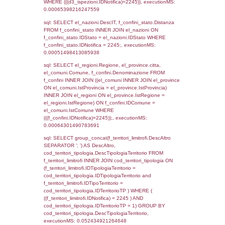
as ComuneSL, el_province_1.citta as Provi
el_regioni_1.Regione as RegioneSL FROM
(((((a1_stabilimento LEFT JOIN el_comuni 
a1_stabilimento.ComuneStab = el_comuni.
LEFT JOIN el_province ON a1_stabilimento.
= el_province.IstProvincia) LEFT JOIN el_re
a1_stabilimento.RegioneStab = el_regioni.I
LEFT JOIN el_comuni AS el_comuni_1 ON
a1_stabilimento.IstComuneSL = el_comuni
LEFT JOIN el_province AS el_province_1 O
a1_stabilimento.IstProvinciaSL =
el_province_1.IstProvincia) LEFT JOIN el_re
el_regioni_1 ON a1_stabilimento.IstRegion
el_regioni_1.IstRegione where IDNotifica=2
executionMS: 0.00073099136352539
sql: SELECT a2p.Cognome, a2p.Nome FR
a2_ruolipersonale a2rp INNER JOIN a2_pe
a2rp.IDPersonale = a2p.IDPersonale WHE
(((a2p.IDNotifica)=2245) AND ((a2rp.IDTipoP