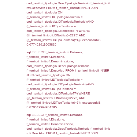
StatoIspezione, DATE_FORMAT(DataApertu
'%d/%m/%Y') as DataApertura,
DATE_FORMAT(DataChiusura, '%d/%m/%Y')
DataChiusura, DATE_FORMAT(DataUltimoPI
'%d/%m/%Y') as DataUltimoPIR FROM d3_is
WHERE (((d3_ispezioni.IDNotifica)=2275)), 
0.00046205520629883
sql: SELECT el_nazioni.DescIT, f_confini_st
FROM f_confini_stato INNER JOIN el_nazio
f_confini_stato.IDStato = el_nazioni.IDSta
f_confini_stato.IDNotifica = 2275;, executi
0.00045490264892578
sql: SELECT el_nazioni.DescIT,
reg_f_confini_stato.Distanza FROM reg_f_co
INNER JOIN el_nazioni ON reg_f_confini_st
el_nazioni.IDStato WHERE
(((reg_f_confini_stato.CodiceUnivoco)='ND42
executionMS: 0.0009608268737793