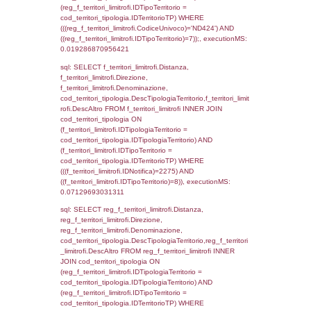
cod_territori_tipologia.IDTerritorioTP = 1)
cod_territori_tipologia.DescTipologiaTerritori
executionMS: 0.053184032440186
sql: SELECT f_territori_limitrofi.Distanza,
f_territori_limitrofi.Direzione,
f_territori_limitrofi.Denominazione,
f_territori_limitrofi.DescAltro,
cod_territori_tipologia.DescTipologiaTerrito
f_territori_limitrofi INNER JOIN cod_territori
(f_territori_limitrofi.IDTipologiaTerritorio =
cod_territori_tipologia.IDTipologiaTerritorio)
(f_territori_limitrofi.IDTipoTerritorio =
cod_territori_tipologia.IDTerritorioTP) WHER
(((f_territori_limitrofi.IDNotifica)=2275) AND
((f_territori_limitrofi.IDTipoTerritorio)=2)), ex
0.071079969406128
sql: SELECT f_territori_limitrofi.Distanza,
f_territori_limitrofi.Direzione,