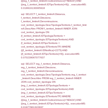
f_territori_limitrofi.Denominazione,
cod_territori_tipologia.DescTipologiaTerritori
f_territori_limitrofi.DescAltro FROM f_territori
JOIN cod_territori_tipologia ON
(f_territori_limitrofi.IDTipologiaTerritorio =
cod_territori_tipologia.IDTipologiaTerritorio)
(f_territori_limitrofi.IDTipoTerritorio =
cod_territori_tipologia.IDTerritorioTP) WHER
(((f_territori_limitrofi.IDNotifica)=2275) AND
((f_territori_limitrofi.IDTipoTerritorio)=3)), ex
0.070617914199829
sql: SELECT f_territori_limitrofi.Distanza,
f_territori_limitrofi.Direzione,
f_territori_limitrofi.Denominazione,
cod_territori_tipologia.DescTipologiaTerritorio,
rofi.DescAltro FROM f_territori_limitrofi INN
cod_territori_tipologia ON
(f_territori_limitrofi.IDTipologiaTerritorio =