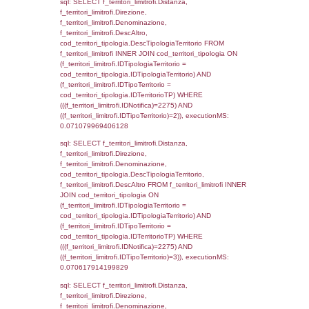
executionMS: 0.0060141086578369
sql: SELECT a2p.Cognome, a2p.Nome FR
a2_ruolipersonale a2rp INNER JOIN a2_pe
a2rp.IDPersonale = a2p.IDPersonale WHE
(((a2p.IDNotifica)=2275) AND ((a2rp.IDTipoP
executionMS: 0.0047471523284912
sql: SELECT cod_ipa_aoo.des_amm, d1_cont
d1_controlli.UntAmmTerr, d1_controlli.UffCo
d1_controlli.Regione, d1_controlli.Provincia,
d1_controlli.Comune, d1_controlli.Via, d1_co
d1_controlli.Email, d1_controlli.Pec FROM 
INNER JOIN d1_controlli ON cod_ipa_aoo.I
d1_controlli.UntAmmTerr where IDNotifica=2
executionMS: 0.028931856155396
sql: SELECT * FROM d2_autorizzazioni W
IDNotifica=2275, executionMS: 0.0080420
sql: SELECT Ispezione, IDArticoloComma, Au