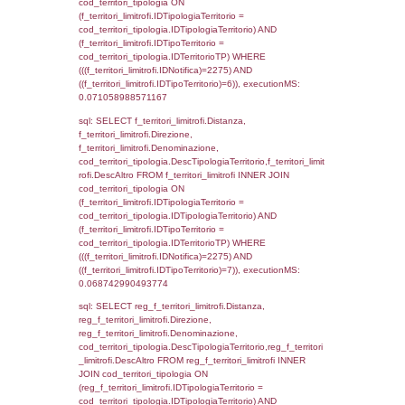
sql: SELECT el_regioni.Regione, el_province
el_comuni.Comune, f_confini.Denominazio
f_confini INNER JOIN ((el_comuni INNER JO
ON el_comuni.IstProvincia = el_province.IstP
INNER JOIN el_regioni ON el_province.IstR
el_regioni.IstRegione) ON f_confini.IDComu
el_comuni.IstComune WHERE
(((f_confini.IDNotifica)=2275));, executionMS
0.00047898292541504
sql: SELECT group_concat(f_territori_limitrof
SEPARATOR '; ') AS DescAltro,
cod_territori_tipologia.DescTipologiaTerrito
f_territori_limitrofi INNER JOIN cod_territori
(f_territori_limitrofi.IDTipologiaTerritorio =
cod_territori_tipologia.IDTipologiaTerritorio 
f_territori_limitrofi.IDTipoTerritorio =
cod_territori_tipologia.IDTerritorioTP ) WHER
((f_territori_limitrofi.IDNotifica) = 2275 ) AND