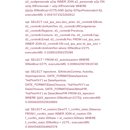
sql: SELECT `tablename`, `userlevelid`, `p
`userlevelpermissions` WHERE `userlevelid` I
executionMS: 0.00098204612731934
sql: SELECT a1.RagioneSociale, el_com.C
localita, el_prov.citta AS provincia,
DATE(n.DataInvioNotifica) as DataInvioNotifi
n.FileNotificaZip, n.DataFileNotificaZip FROM
LEFT JOIN infostabilimento i ON i.CodiceUn
n.CodiceUnivoco LEFT JOIN a1_stabilimen
a1.CodiceUnivoco = n.CodiceUnivoco LEFT
el_comuni AS el_com ON a1.ComuneStab 
el_com.IstComune LEFT JOIN el_province 
a1.ProvinciaStab = el_prov.IstProvincia W
n.IDNotifica = 2275;, executionMS: 0.004
sql: SELECT a1_stabilimento.*, el_comuni
ComuneST, el_province.citta as ProvinciaST
el_regioni.Regione as RegioneST, el_com