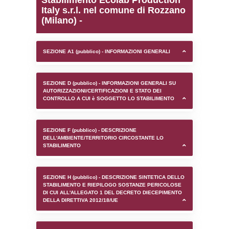
0.00020098686218262
sql: SELECT `tablename`, `userlevelid`, `p
`userlevelpermissions` WHERE `userlevelid` I
executionMS: 0.00098204612731934
Stabilimento Ecolab Pro
Italy s.r.l. nel comune d
(Milano) -
SEZIONE A1 (pubblico) - INFORMAZIONI 