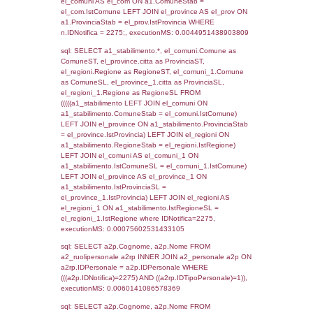
SEZIONE L (pubblico) - INFORMAZIONI S
INCIDENTALI CON IMPATTO ALL'ESTERN
STABILIMENTO
Indietro
Debug
sql: SELECT COUNT(*) FROM `userlevels`
`userlevelid` = -2, executionMS: 0.000315
sql: SELECT `userlevelid`, `userlevelname`
`userlevels`, executionMS: 0.00022983551
sql: SELECT COUNT(*) FROM `userlevelperm
WHERE `userlevelid` = -2, executionMS:
0.00020098686218262