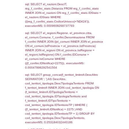
as ComuneSL, el_province_1.citta as Provi
el_regioni_1.Regione as RegioneSL FROM
(((((a1_stabilimento LEFT JOIN el_comuni 
a1_stabilimento.ComuneStab = el_comuni.
LEFT JOIN el_province ON a1_stabilimento.
= el_province.IstProvincia) LEFT JOIN el_re
a1_stabilimento.RegioneStab = el_regioni.I
LEFT JOIN el_comuni AS el_comuni_1 ON
a1_stabilimento.IstComuneSL = el_comuni
LEFT JOIN el_province AS el_province_1 O
a1_stabilimento.IstProvinciaSL =
el_province_1.IstProvincia) LEFT JOIN el_re
el_regioni_1 ON a1_stabilimento.IstRegion
el_regioni_1.IstRegione where IDNotifica=2
executionMS: 0.00075602531433105
sql: SELECT a2p.Cognome, a2p.Nome FR
a2_ruolipersonale a2rp INNER JOIN a2_pe
a2rp.IDPersonale = a2p.IDPersonale WHE
(((a2p.IDNotifica)=2275) AND ((a2rp.IDTipoP