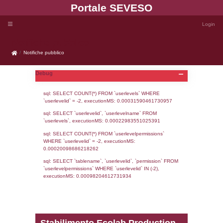
Portale SEVE
Notifiche pubblico
Notifiche pubblico
Debug
sql: SELECT COUNT(*) FROM `userlevels`
`userlevelid` = -2, executionMS: 0.000315
sql: SELECT `userlevelid`, `userlevelname`
`userlevels`, executionMS: 0.00022983551
sql: SELECT COUNT(*) FROM `userlevelperm
WHERE `userlevelid` = -2, executionMS: