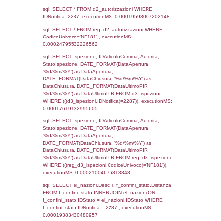
el_regioni.Regione as RegioneST, el_com
as ComuneSL, el_province_1.citta as Provi
el_regioni_1.Regione as RegioneSL FROM
(((((a1_stabilimento LEFT JOIN el_comuni 
a1_stabilimento.ComuneStab = el_comuni.
LEFT JOIN el_province ON a1_stabilimento.
= el_province.IstProvincia) LEFT JOIN el_re
a1_stabilimento.RegioneStab = el_regioni.I
LEFT JOIN el_comuni AS el_comuni_1 ON
a1_stabilimento.IstComuneSL = el_comuni
LEFT JOIN el_province AS el_province_1 O
a1_stabilimento.IstProvinciaSL =
el_province_1.IstProvincia) LEFT JOIN el_re
el_regioni_1 ON a1_stabilimento.IstRegion
el_regioni_1.IstRegione where IDNotifica=2
executionMS: 0.00030398368835449
sql: SELECT a2p.Cognome, a2p.Nome FR
a2_ruolipersonale a2rp INNER JOIN a2_pe
a2rp.IDPersonale = a2p.IDPersonale WHE