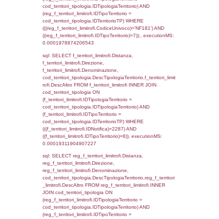
(reg_f_territori_limitrofi.IDTipoTerritorio =
cod_territori_tipologia.IDTerritorioTP) WHER
(((reg_f_territori_limitrofi.CodiceUnivoco)='
((reg_f_territori_limitrofi.IDTipoTerritorio)=2)
0.00019311904907227
sql: SELECT f_territori_limitrofi.Distanza,
f_territori_limitrofi.Direzione,
f_territori_limitrofi.Denominazione,
cod_territori_tipologia.DescTipologiaTerritori
f_territori_limitrofi.DescAltro FROM f_territori
JOIN cod_territori_tipologia ON
(f_territori_limitrofi.IDTipologiaTerritorio =
cod_territori_tipologia.IDTipologiaTerritorio)
(f_territori_limitrofi.IDTipoTerritorio =
cod_territori_tipologia.IDTerritorioTP) WHER
(((f_territori_limitrofi.IDNotifica)=2287) AND
((f_territori_limitrofi.IDTipoTerritorio)=3)), ex
0.00026106834411621