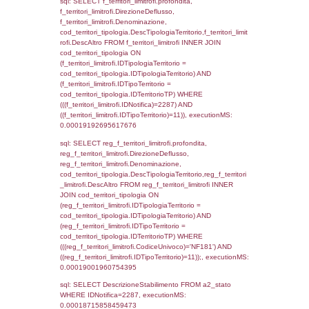
((reg_f_territori_limitrofi.IDTipoTerritorio)=4)
0.00020790100097656
sql: SELECT f_territori_limitrofi.Distanza,
f_territori_limitrofi.Direzione,
f_territori_limitrofi.Denominazione,
cod_territori_tipologia.DescTipologiaTerritori
f_territori_limitrofi.DescAltro FROM f_territori
JOIN cod_territori_tipologia ON
(f_territori_limitrofi.IDTipologiaTerritorio =
cod_territori_tipologia.IDTipologiaTerritorio)
(f_territori_limitrofi.IDTipoTerritorio =
cod_territori_tipologia.IDTerritorioTP) WHER
(((f_territori_limitrofi.IDNotifica)=2287) AND
((f_territori_limitrofi.IDTipoTerritorio)=5)), ex
0.00020408630371094
sql: SELECT reg_f_territori_limitrofi.Distanza
reg_f_territori_limitrofi.Direzione,
reg_f_territori_limitrofi.Denominazione,