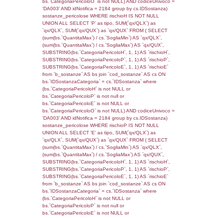
cod_territori_tipologia.IDTipologiaTerritorio)
(reg_f_territori_limitrofi.IDTipoTerritorio =
cod_territori_tipologia.IDTerritorioTP) WHER
(((reg_f_territori_limitrofi.CodiceUnivoco)='
((reg_f_territori_limitrofi.IDTipoTerritorio)=7)
0.0001978874206543
sql: SELECT f_territori_limitrofi.Distanza,
f_territori_limitrofi.Direzione,
f_territori_limitrofi.Denominazione,
cod_territori_tipologia.DescTipologiaTerritorio,
rofi.DescAltro FROM f_territori_limitrofi INN
cod_territori_tipologia ON
(f_territori_limitrofi.IDTipologiaTerritorio =
cod_territori_tipologia.IDTipologiaTerritorio)
(f_territori_limitrofi.IDTipoTerritorio =
cod_territori_tipologia.IDTerritorioTP) WHER
(((f_territori_limitrofi.IDNotifica)=2287) AND
((f_territori_limitrofi.IDTipoTerritorio)=8)), ex