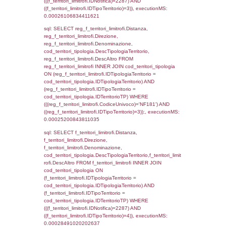
FROM f_confini_stato INNER JOIN el_nazio
f_confini_stato.IDStato = el_nazioni.IDSta
f_confini_stato.IDNotifica = 2287;, executi
0.00019383430480957
sql: SELECT el_nazioni.DescIT,
reg_f_confini_stato.Distanza FROM reg_f_co
INNER JOIN el_nazioni ON reg_f_confini_st
el_nazioni.IDStato WHERE
(((reg_f_confini_stato.CodiceUnivoco)='NF18
executionMS: 0.00022482872009277
sql: SELECT el_regioni.Regione, el_province
el_comuni.Comune, f_confini.Denominazio
f_confini INNER JOIN ((el_comuni INNER JO
ON el_comuni.IstProvincia = el_province.IstP
INNER JOIN el_regioni ON el_province.IstR
el_regioni.IstRegione) ON f_confini.IDComu
el_comuni.IstComune WHERE
(((f_confini.IDNotifica)=2287));, executionMS