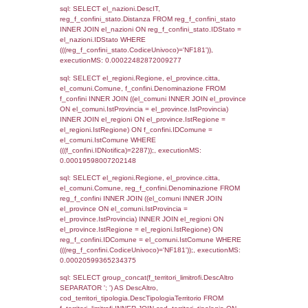
(((a2p.IDNotifica)=2287) AND ((a2rp.IDTipoP
executionMS: 0.00019216537475586
sql: SELECT a2p.Cognome, a2p.Nome FR
a2_ruolipersonale a2rp INNER JOIN a2_pe
a2rp.IDPersonale = a2p.IDPersonale WHE
(((a2p.IDNotifica)=2287) AND ((a2rp.IDTipoP
executionMS: 0.00023412704467773
sql: SELECT Cognome, Nome FROM
reg_a2_ruolipersonale INNER JOIN reg_a2
reg_a2_ruolipersonale.IDPersonale =
reg_a2_personale.IDPersonale WHERE
(((reg_a2_personale.CodiceUnivoco)='NF18
((reg_a2_ruolipersonale.IDTipoPersonale)=3
executionMS: 0.00027298927307129
sql: SELECT cod_ipa_aoo.des_amm, d1_cont
d1_controlli.UntAmmTerr, d1_controlli.UffCo
d1_controlli.Regione, d1_controlli.Provincia,