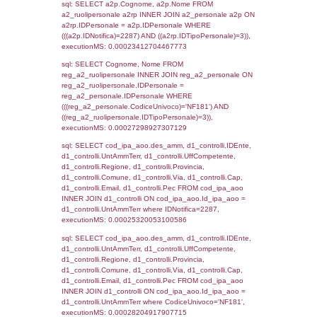
sql: SELECT `tablename`, `userlevelid`, `p
`userlevelpermissions` WHERE `userlevelid` I
executionMS: 0.0012109279632568
sql: SELECT a1.RagioneSociale, el_com.C
localita, el_prov.citta AS provincia,
DATE(n.DataInvioNotifica) as DataInvioNotifi
n.FileNotificaZip, n.DataFileNotificaZip FROM
LEFT JOIN infostabilimento i ON i.CodiceUn
n.CodiceUnivoco LEFT JOIN a1_stabilimen
a1.CodiceUnivoco = n.CodiceUnivoco LEFT
el_comuni AS el_com ON a1.ComuneStab 
el_com.IstComune LEFT JOIN el_province 
a1.ProvinciaStab = el_prov.IstProvincia W
n.IDNotifica = 2287;, executionMS:
0.00045895576477051
sql: SELECT a1_stabilimento.*, el_comuni
ComuneST, el_province.citta as ProvinciaST