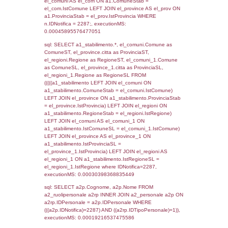
SEZIONE L (pubblico) - INFORMAZIONI S
INCIDENTALI CON IMPATTO ALL'ESTERN
STABILIMENTO
Indietro
Debug
sql: SELECT COUNT(*) FROM `userlevels`
`userlevelid` = -2, executionMS: 0.000304
sql: SELECT `userlevelid`, `userlevelname`
`userlevels`, executionMS: 0.00021386146
sql: SELECT COUNT(*) FROM `userlevelperm
WHERE `userlevelid` = -2, executionMS:
0.00018906593322754