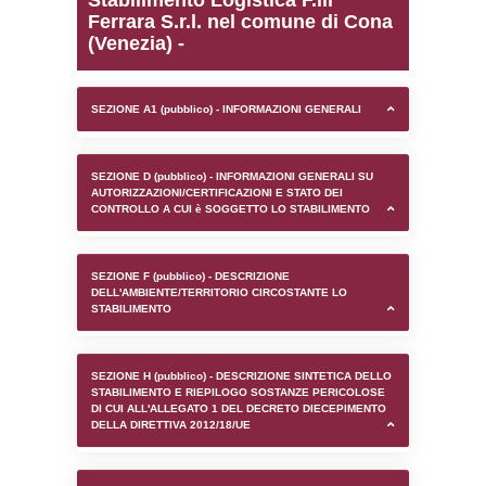
0.00018906593322754
sql: SELECT `tablename`, `userlevelid`, `p
`userlevelpermissions` WHERE `userlevelid` I
executionMS: 0.0012109279632568
Stabilimento Logistica F.l
Ferrara S.r.l. nel comun
(Venezia) -
SEZIONE A1 (pubblico) - INFORMAZIONI 