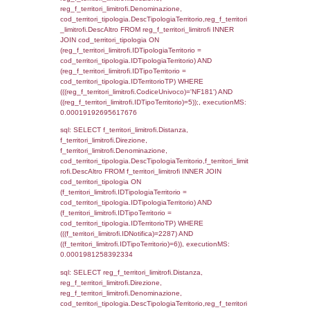
((f_territori_limitrofi.IDNotifica) = 2287 ) AND
cod_territori_tipologia.IDTerritorioTP = 1)
cod_territori_tipologia.DescTipologiaTerritori
executionMS: 0.00019097328186035
sql: SELECT group_concat(reg_f_territori_lim
SEPARATOR '; ') AS DescAltro,
cod_territori_tipologia.DescTipologiaTerrito
reg_f_territori_limitrofi INNER JOIN cod_territ
ON (reg_f_territori_limitrofi.IDTipologiaTerrito
cod_territori_tipologia.IDTipologiaTerritorio 
reg_f_territori_limitrofi.IDTipoTerritorio =
cod_territori_tipologia.IDTerritorioTP) WHERE
((reg_f_territori_limitrofi.CodiceUnivoco) ='N
cod_territori_tipologia.IDTerritorioTP=1) gro
cod_territori_tipologia.DescTipologiaTerritorio
executionMS: 0.00020813941955566
sql: SELECT f_territori_limitrofi.Distanza,
f_territori_limitrofi.Direzione,