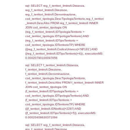
0.00019598007202148
sql: SELECT el_regioni.Regione, el_province
el_comuni.Comune, reg_f_confini.Denomin
reg_f_confini INNER JOIN ((el_comuni INN
el_province ON el_comuni.IstProvincia =
el_province.IstProvincia) INNER JOIN el_re
el_province.IstRegione = el_regioni.IstRegi
reg_f_confini.IDComune = el_comuni.Ist
(((reg_f_confini.CodiceUnivoco)='NF181'));,
0.00020599365234375
sql: SELECT group_concat(f_territori_limitrof
SEPARATOR '; ') AS DescAltro,
cod_territori_tipologia.DescTipologiaTerrito
f_territori_limitrofi INNER JOIN cod_territori
(f_territori_limitrofi.IDTipologiaTerritorio =
cod_territori_tipologia.IDTipologiaTerritorio 
f_territori_limitrofi.IDTipoTerritorio =
cod_territori_tipologia.IDTerritorioTP ) WHER