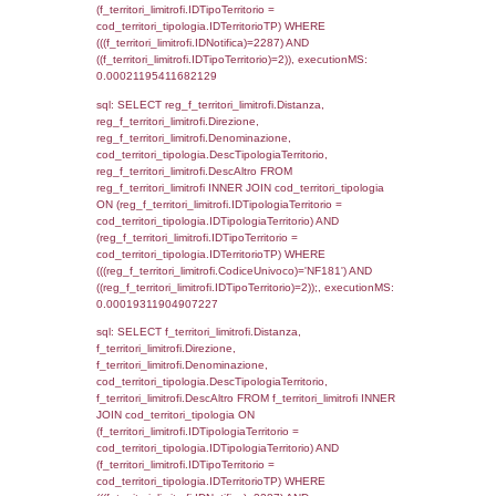
sql: SELECT Ispezione, IDArticoloComma, Au
StatoIspezione, DATE_FORMAT(DataApertu
'%d/%m/%Y') as DataApertura,
DATE_FORMAT(DataChiusura, '%d/%m/%Y')
DataChiusura, DATE_FORMAT(DataUltimoPI
'%d/%m/%Y') as DataUltimoPIR FROM d3_is
WHERE (((d3_ispezioni.IDNotifica)=2287)), 
0.00017619132995605
sql: SELECT Ispezione, IDArticoloComma, Au
StatoIspezione, DATE_FORMAT(DataApertu
'%d/%m/%Y') as DataApertura,
DATE_FORMAT(DataChiusura, '%d/%m/%Y')
DataChiusura, DATE_FORMAT(DataUltimoPI
'%d/%m/%Y') as DataUltimoPIR FROM reg_d
WHERE (((reg_d3_ispezioni.CodiceUnivoco)=
executionMS: 0.00021004676818848
sql: SELECT el_nazioni.DescIT, f_confini_st