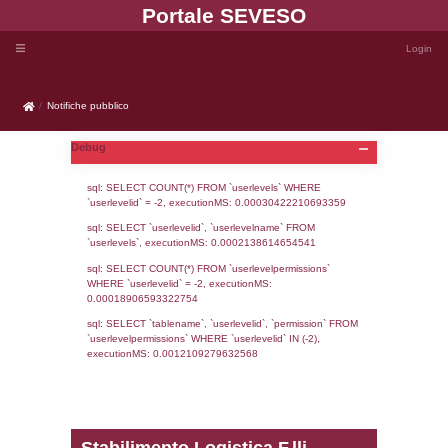
Portale SEVE
Notifiche pubblico
Notifiche pubblico
Debug
sql: SELECT COUNT(*) FROM `userlevels`
`userlevelid` = -2, executionMS: 0.000304
sql: SELECT `userlevelid`, `userlevelname`
`userlevels`, executionMS: 0.00021386146
sql: SELECT COUNT(*) FROM `userlevelperm
WHERE `userlevelid` = -2, executionMS: