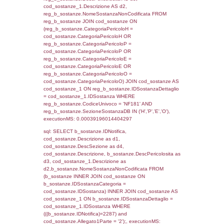
cod_territori_tipologia.IDTerritorioTP) WHER
(((f_territori_limitrofi.IDNotifica)=2287) AND
((f_territori_limitrofi.IDTipoTerritorio)=6)), ex
0.0001981258392334
sql: SELECT reg_f_territori_limitrofi.Distanza
reg_f_territori_limitrofi.Direzione,
reg_f_territori_limitrofi.Denominazione,
cod_territori_tipologia.DescTipologiaTerritorio
_limitrofi.DescAltro FROM reg_f_territori_limi
JOIN cod_territori_tipologia ON
(reg_f_territori_limitrofi.IDTipologiaTerritorio =
cod_territori_tipologia.IDTipologiaTerritorio)
(reg_f_territori_limitrofi.IDTipoTerritorio =
cod_territori_tipologia.IDTerritorioTP) WHER
(((reg_f_territori_limitrofi.CodiceUnivoco)='
((reg_f_territori_limitrofi.IDTipoTerritorio)=6)
0.00019693374633789
sql: SELECT f_territori_limitrofi.Distanza,