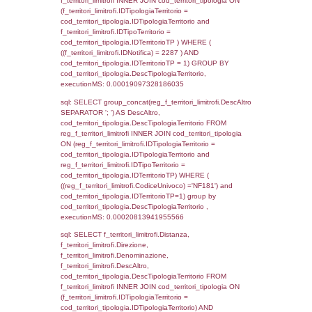
d1_controlli.Comune, d1_controlli.Via, d1_co
d1_controlli.Email, d1_controlli.Pec FROM 
INNER JOIN d1_controlli ON cod_ipa_aoo.I
d1_controlli.UntAmmTerr where IDNotifica=2
executionMS: 0.00025320053100586
sql: SELECT cod_ipa_aoo.des_amm, d1_cont
d1_controlli.UntAmmTerr, d1_controlli.UffCo
d1_controlli.Regione, d1_controlli.Provincia,
d1_controlli.Comune, d1_controlli.Via, d1_co
d1_controlli.Email, d1_controlli.Pec FROM 
INNER JOIN d1_controlli ON cod_ipa_aoo.I
d1_controlli.UntAmmTerr where CodiceUnivo
executionMS: 0.00028204917907715
sql: SELECT * FROM d2_autorizzazioni W
IDNotifica=2287, executionMS: 0.000195
sql: SELECT * FROM reg_d2_autorizzazio
CodiceUnivoco='NF181' , executionMS:
0.00024795532226562