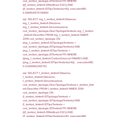
f_territori_limitrofi.Direzione,
f_territori_limitrofi.Denominazione,
cod_territori_tipologia.DescTipologiaTerritori
f_territori_limitrofi.DescAltro FROM f_territori
JOIN cod_territori_tipologia ON
(f_territori_limitrofi.IDTipologiaTerritorio =
cod_territori_tipologia.IDTipologiaTerritorio)
(f_territori_limitrofi.IDTipoTerritorio =
cod_territori_tipologia.IDTerritorioTP) WHER
(((f_territori_limitrofi.IDNotifica)=2321) AND
((f_territori_limitrofi.IDTipoTerritorio)=3)), ex
0.074014186859131
sql: SELECT reg_f_territori_limitrofi.Distanza
reg_f_territori_limitrofi.Direzione,
reg_f_territori_limitrofi.Denominazione,
cod_territori_tipologia.DescTipologiaTerritori
reg_f_territori_limitrofi.DescAltro FROM
reg_f_territori_limitrofi INNER JOIN cod_territ