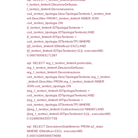
0.07604193687439
sql: SELECT f_territori_limitrofi.Distanza,
f_territori_limitrofi.Direzione,
f_territori_limitrofi.Denominazione,
cod_territori_tipologia.DescTipologiaTerritori
f_territori_limitrofi.DescAltro FROM f_territori
JOIN cod_territori_tipologia ON
(f_territori_limitrofi.IDTipologiaTerritorio =
cod_territori_tipologia.IDTipologiaTerritorio)
(f_territori_limitrofi.IDTipoTerritorio =
cod_territori_tipologia.IDTerritorioTP) WHER
(((f_territori_limitrofi.IDNotifica)=2321) AND
((f_territori_limitrofi.IDTipoTerritorio)=5)), ex
0.07487678527832
sql: SELECT f_territori_limitrofi.Distanza,
f_territori_limitrofi.Direzione,
f_territori_limitrofi.Denominazione,
cod_territori_tipologia.DescTipologiaTerritorio,