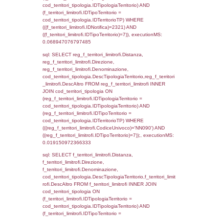
((f_territori_limitrofi.IDNotifica) = 2321 ) AND
cod_territori_tipologia.IDTerritorioTP = 1)
cod_territori_tipologia.DescTipologiaTerritori
executionMS: 0.056175947189331
sql: SELECT f_territori_limitrofi.Distanza,
f_territori_limitrofi.Direzione,
f_territori_limitrofi.Denominazione,
f_territori_limitrofi.DescAltro,
cod_territori_tipologia.DescTipologiaTerrito
f_territori_limitrofi INNER JOIN cod_territori
(f_territori_limitrofi.IDTipologiaTerritorio =
cod_territori_tipologia.IDTipologiaTerritorio)
(f_territori_limitrofi.IDTipoTerritorio =
cod_territori_tipologia.IDTerritorioTP) WHER
(((f_territori_limitrofi.IDNotifica)=2321) AND
((f_territori_limitrofi.IDTipoTerritorio)=2)), ex
0.072970867156982
sql: SELECT f_territori_limitrofi.Distanza,