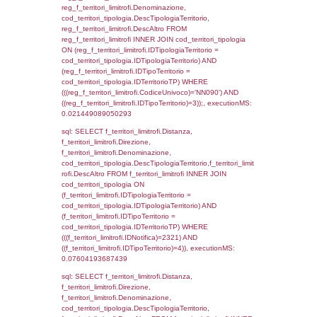
d1_controlli.Email, d1_controlli.Pec FROM 
INNER JOIN d1_controlli ON cod_ipa_aoo.I
d1_controlli.UntAmmTerr where IDNotifica=2
executionMS: 0.04374098777771
sql: SELECT * FROM d2_autorizzazioni W
IDNotifica=2321, executionMS: 0.0082039
sql: SELECT Ispezione, IDArticoloComma, Au
StatoIspezione, DATE_FORMAT(DataApertu
'%d/%m/%Y') as DataApertura,
DATE_FORMAT(DataChiusura, '%d/%m/%Y')
DataChiusura, DATE_FORMAT(DataUltimoPI
'%d/%m/%Y') as DataUltimoPIR FROM d3_is
WHERE (((d3_ispezioni.IDNotifica)=2321)), 
0.00063896179199219
sql: SELECT el_nazioni.DescIT, f_confini_st
FROM f_confini_stato INNER JOIN el_nazio
f_confini_stato.IDStato = el_nazioni.IDSta
f_confini_stato.IDNotifica = 2321;, executi