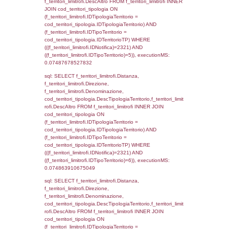
0.00049996376037598
sql: SELECT el_regioni.Regione, el_province
el_comuni.Comune, f_confini.Denominazio
f_confini INNER JOIN ((el_comuni INNER JO
ON el_comuni.IstProvincia = el_province.IstP
INNER JOIN el_regioni ON el_province.IstR
el_regioni.IstRegione) ON f_confini.IDComu
el_comuni.IstComune WHERE
(((f_confini.IDNotifica)=2321));, executionMS
0.00045299530029297
sql: SELECT group_concat(f_territori_limitrof
SEPARATOR '; ') AS DescAltro,
cod_territori_tipologia.DescTipologiaTerrito
f_territori_limitrofi INNER JOIN cod_territori
(f_territori_limitrofi.IDTipologiaTerritorio =
cod_territori_tipologia.IDTipologiaTerritorio 
f_territori_limitrofi.IDTipoTerritorio =
cod_territori_tipologia.IDTerritorioTP ) WHER