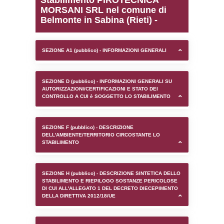
0.00020098686218262
sql: SELECT `tablename`, `userlevelid`, `p
`userlevelpermissions` WHERE `userlevelid` I
executionMS: 0.00096893310546875
Stabilimento PIROTECN
MORSANI SRL nel comu
Belmonte in Sabina (Rieti
SEZIONE A1 (pubblico) - INFORMAZIONI 