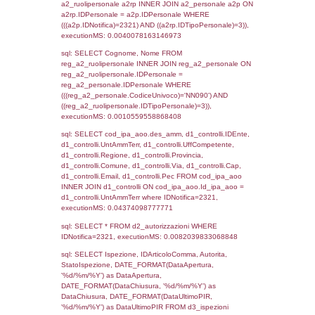
sql: SELECT `tablename`, `userlevelid`, `p
`userlevelpermissions` WHERE `userlevelid` I
executionMS: 0.00096893310546875
sql: SELECT a1.RagioneSociale, el_com.C
localita, el_prov.citta AS provincia,
DATE(n.DataInvioNotifica) as DataInvioNotifi
n.FileNotificaZip, n.DataFileNotificaZip FROM
LEFT JOIN infostabilimento i ON i.CodiceUn
n.CodiceUnivoco LEFT JOIN a1_stabilimen
a1.CodiceUnivoco = n.CodiceUnivoco LEFT
el_comuni AS el_com ON a1.ComuneStab 
el_com.IstComune LEFT JOIN el_province 
a1.ProvinciaStab = el_prov.IstProvincia W
n.IDNotifica = 2321;, executionMS: 0.004
sql: SELECT a1_stabilimento.*, el_comuni
ComuneST, el_province.citta as ProvinciaST
el_regioni.Regione as RegioneST, el_com