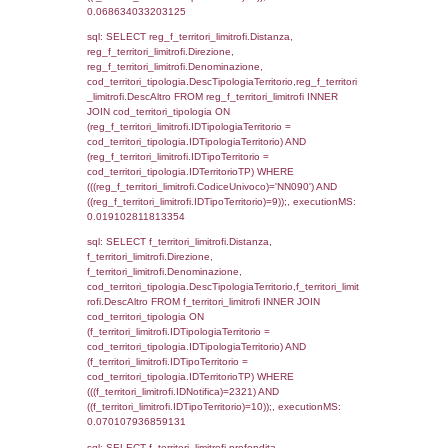
ON (reg_f_territori_limitrofi.IDTipologiaTerrito
cod_territori_tipologia.IDTipologiaTerritorio)
(reg_f_territori_limitrofi.IDTipoTerritorio =
cod_territori_tipologia.IDTerritorioTP) WHER
(((reg_f_territori_limitrofi.CodiceUnivoco)='
((reg_f_territori_limitrofi.IDTipoTerritorio)=3)
0.021449089050293
sql: SELECT f_territori_limitrofi.Distanza,
f_territori_limitrofi.Direzione,
f_territori_limitrofi.Denominazione,
cod_territori_tipologia.DescTipologiaTerritorio,
rofi.DescAltro FROM f_territori_limitrofi INN
cod_territori_tipologia ON
(f_territori_limitrofi.IDTipologiaTerritorio =
cod_territori_tipologia.IDTipologiaTerritorio)
(f_territori_limitrofi.IDTipoTerritorio =
cod_territori_tipologia.IDTerritorioTP) WHER
(((f_territori_limitrofi.IDNotifica)=2321) AND
((f_territori_limitrofi.IDTipoTerritorio)=4)), ex