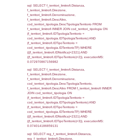
executionMS: 0.0048830509185791
sql: SELECT a2p.Cognome, a2p.Nome FR
a2_ruolipersonale a2rp INNER JOIN a2_pe
a2rp.IDPersonale = a2p.IDPersonale WHE
(((a2p.IDNotifica)=2321) AND ((a2rp.IDTipoP
executionMS: 0.0040078163146973
sql: SELECT Cognome, Nome FROM
reg_a2_ruolipersonale INNER JOIN reg_a2
reg_a2_ruolipersonale.IDPersonale =
reg_a2_personale.IDPersonale WHERE
(((reg_a2_personale.CodiceUnivoco)='NN09
((reg_a2_ruolipersonale.IDTipoPersonale)=3
executionMS: 0.0010559558868408
sql: SELECT cod_ipa_aoo.des_amm, d1_cont
d1_controlli.UntAmmTerr, d1_controlli.UffCo
d1_controlli.Regione, d1_controlli.Provincia,
d1_controlli.Comune, d1_controlli.Via, d1_co