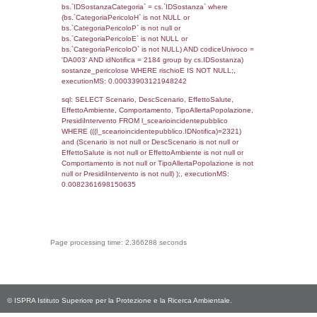
(reg_f_territori_limitrofi.IDTipoTerritorio =
cod_territori_tipologia.IDTerritorioTP) WHER
(((reg_f_territori_limitrofi.CodiceUnivoco)='
((reg_f_territori_limitrofi.IDTipoTerritorio)=8)
0.01906681060791
sql: SELECT f_territori_limitrofi.Distanza,
f_territori_limitrofi.Direzione,
f_territori_limitrofi.Denominazione,
cod_territori_tipologia.DescTipologiaTerritorio,
rofi.DescAltro FROM f_territori_limitrofi INN
cod_territori_tipologia ON
(f_territori_limitrofi.IDTipologiaTerritorio =
cod_territori_tipologia.IDTipologiaTerritorio)
(f_territori_limitrofi.IDTipoTerritorio =
cod_territori_tipologia.IDTerritorioTP) WHER
(((f_territori_limitrofi.IDNotifica)=2321) AND
((f_territori_limitrofi.IDTipoTerritorio)=9)), ex
0.068634033203125