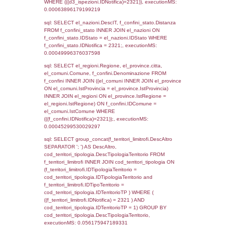
as ComuneSL, el_province_1.citta as Provi
el_regioni_1.Regione as RegioneSL FROM
(((((a1_stabilimento LEFT JOIN el_comuni 
a1_stabilimento.ComuneStab = el_comuni.
LEFT JOIN el_province ON a1_stabilimento.
= el_province.IstProvincia) LEFT JOIN el_re
a1_stabilimento.RegioneStab = el_regioni.I
LEFT JOIN el_comuni AS el_comuni_1 ON
a1_stabilimento.IstComuneSL = el_comuni
LEFT JOIN el_province AS el_province_1 O
a1_stabilimento.IstProvinciaSL =
el_province_1.IstProvincia) LEFT JOIN el_re
el_regioni_1 ON a1_stabilimento.IstRegion
el_regioni_1.IstRegione where IDNotifica=2
executionMS: 0.00071096420288086
sql: SELECT a2p.Cognome, a2p.Nome FR
a2_ruolipersonale a2rp INNER JOIN a2_pe
a2rp.IDPersonale = a2p.IDPersonale WHE
(((a2p.IDNotifica)=2321) AND ((a2rp.IDTipoP