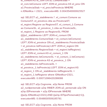
SEZIONE L (pubblico) - INFORMAZIONI S
INCIDENTALI CON IMPATTO ALL'ESTERN
STABILIMENTO
Indietro
Debug
sql: SELECT COUNT(*) FROM `userlevels`
`userlevelid` = -2, executionMS: 0.000334
sql: SELECT `userlevelid`, `userlevelname`
`userlevels`, executionMS: 0.00022482872
sql: SELECT COUNT(*) FROM `userlevelperm
WHERE `userlevelid` = -2, executionMS:
0.00020098686218262