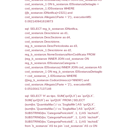
(((f_territori_limitrofi.IDNotifica)=2321) AND
((f_territori_limitrofi.IDTipoTerritorio)=7)), ex
0.068947076797485
sql: SELECT reg_f_territori_limitrofi.Distanza
reg_f_territori_limitrofi.Direzione,
reg_f_territori_limitrofi.Denominazione,
cod_territori_tipologia.DescTipologiaTerritorio
_limitrofi.DescAltro FROM reg_f_territori_limi
JOIN cod_territori_tipologia ON
(reg_f_territori_limitrofi.IDTipologiaTerritorio =
cod_territori_tipologia.IDTipologiaTerritorio)
(reg_f_territori_limitrofi.IDTipoTerritorio =
cod_territori_tipologia.IDTerritorioTP) WHER
(((reg_f_territori_limitrofi.CodiceUnivoco)='
((reg_f_territori_limitrofi.IDTipoTerritorio)=7)
0.019150972366333
sql: SELECT f_territori_limitrofi.Distanza,
f_territori_limitrofi.Direzione,