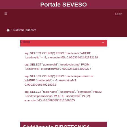
Portale SEVE
Notifiche pubblico
Notifiche pubblico
Debug
sql: SELECT COUNT(*) FROM `userlevels`
`userlevelid` = -2, executionMS: 0.000334
sql: SELECT `userlevelid`, `userlevelname`
`userlevels`, executionMS: 0.00022482872
sql: SELECT COUNT(*) FROM `userlevelperm
WHERE `userlevelid` = -2, executionMS: