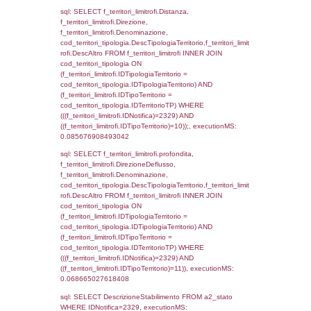
(f_territori_limitrofi.IDTipoTerritorio =
cod_territori_tipologia.IDTerritorioTP) WHER
(((f_territori_limitrofi.IDNotifica)=2329) AND
((f_territori_limitrofi.IDTipoTerritorio)=4)), ex
0.072767019271851
sql: SELECT reg_f_territori_limitrofi.Distanza
reg_f_territori_limitrofi.Direzione,
reg_f_territori_limitrofi.Denominazione,
cod_territori_tipologia.DescTipologiaTerritorio
_limitrofi.DescAltro FROM reg_f_territori_limi
JOIN cod_territori_tipologia ON
(reg_f_territori_limitrofi.IDTipologiaTerritorio =
cod_territori_tipologia.IDTipologiaTerritorio)
(reg_f_territori_limitrofi.IDTipoTerritorio =
cod_territori_tipologia.IDTerritorioTP) WHER
(((reg_f_territori_limitrofi.CodiceUnivoco)='
((reg_f_territori_limitrofi.IDTipoTerritorio)=4)
0.051046133041382