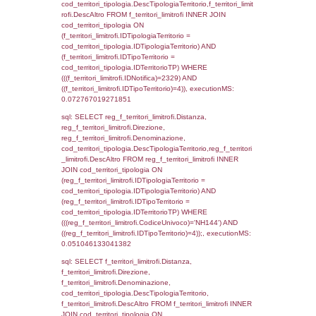
d1_controlli.UntAmmTerr where IDNotifica=2
executionMS: 0.025970935821533
sql: SELECT * FROM d2_autorizzazioni W
IDNotifica=2329, executionMS: 0.0084600
sql: SELECT Ispezione, IDArticoloComma, Au
StatoIspezione, DATE_FORMAT(DataApertu
'%d/%m/%Y') as DataApertura,
DATE_FORMAT(DataChiusura, '%d/%m/%Y')
DataChiusura, DATE_FORMAT(DataUltimoPI
'%d/%m/%Y') as DataUltimoPIR FROM d3_is
WHERE (((d3_ispezioni.IDNotifica)=2329)), 
0.00065493583679199
sql: SELECT el_nazioni.DescIT, f_confini_st
FROM f_confini_stato INNER JOIN el_nazio
f_confini_stato.IDStato = el_nazioni.IDSta
f_confini_stato.IDNotifica = 2329;, executi
0.00050687789916992