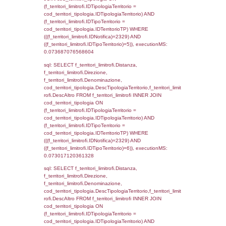
sql: SELECT el_regioni.Regione, el_province
el_comuni.Comune, f_confini.Denominazio
f_confini INNER JOIN ((el_comuni INNER JO
ON el_comuni.IstProvincia = el_province.IstP
INNER JOIN el_regioni ON el_province.IstR
el_regioni.IstRegione) ON f_confini.IDComu
el_comuni.IstComune WHERE
(((f_confini.IDNotifica)=2329));, executionMS
0.00059700012207031
sql: SELECT group_concat(f_territori_limitrof
SEPARATOR '; ') AS DescAltro,
cod_territori_tipologia.DescTipologiaTerrito
f_territori_limitrofi INNER JOIN cod_territori
(f_territori_limitrofi.IDTipologiaTerritorio =
cod_territori_tipologia.IDTipologiaTerritorio 
f_territori_limitrofi.IDTipoTerritorio =
cod_territori_tipologia.IDTerritorioTP ) WHER
((f_territori_limitrofi.IDNotifica) = 2329 ) AND