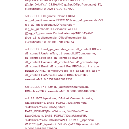
sql: SELECT `tablename`, `userlevelid`, `p
`userlevelpermissions` WHERE `userlevelid` I
executionMS: 0.00091290473937988
sql: SELECT a1.RagioneSociale, el_com.C
localita, el_prov.citta AS provincia,
DATE(n.DataInvioNotifica) as DataInvioNotifi
n.FileNotificaZip, n.DataFileNotificaZip FROM
LEFT JOIN infostabilimento i ON i.CodiceUn
n.CodiceUnivoco LEFT JOIN a1_stabilimen
a1.CodiceUnivoco = n.CodiceUnivoco LEFT
el_comuni AS el_com ON a1.ComuneStab 
el_com.IstComune LEFT JOIN el_province 
a1.ProvinciaStab = el_prov.IstProvincia W
n.IDNotifica = 2329;, executionMS: 0.003
sql: SELECT a1_stabilimento.*, el_comuni
ComuneST, el_province.citta as ProvinciaST
el_regioni.Regione as RegioneST, el_com
as ComuneSL, el_province_1.citta as Provi