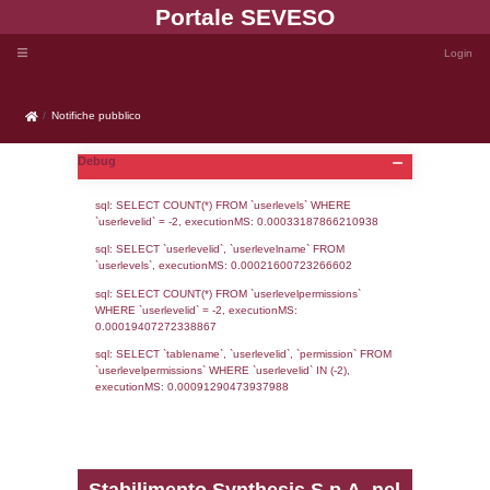
Portale SEVE
Notifiche pubblico
Notifiche pubblico
Debug
sql: SELECT COUNT(*) FROM `userlevels`
`userlevelid` = -2, executionMS: 0.000331
sql: SELECT `userlevelid`, `userlevelname`
`userlevels`, executionMS: 0.00021600723
sql: SELECT COUNT(*) FROM `userlevelperm
WHERE `userlevelid` = -2, executionMS: