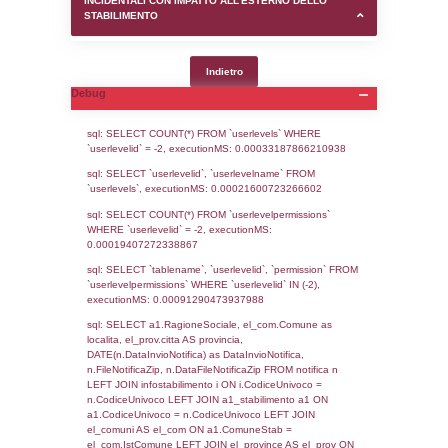
SEZIONE D (pubblico) - INFORMAZIONI G
AUTORIZZAZIONI/CERTIFICAZIONI E STAT
CONTROLLO A CUI è SOGGETTO LO STA
SEZIONE F (pubblico) - DESCRIZIONE
DELL'AMBIENTE/TERRITORIO CIRCOSTAN
STABILIMENTO
SEZIONE H (pubblico) - DESCRIZIONE SI
STABILIMENTO E RIEPILOGO SOSTANZE
DI CUI ALL'ALLEGATO 1 DEL DECRETO D
DELLA DIRETTIVA 2012/18/UE