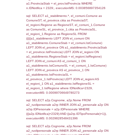
SEZIONE L (pubblico) - INFORMAZIONI S
INCIDENTALI CON IMPATTO ALL'ESTERN
STABILIMENTO
Indietro
Debug
sql: SELECT COUNT(*) FROM `userlevels`
`userlevelid` = -2, executionMS: 0.000331
sql: SELECT `userlevelid`, `userlevelname`
`userlevels`, executionMS: 0.00021600723
sql: SELECT COUNT(*) FROM `userlevelperm
WHERE `userlevelid` = -2, executionMS:
0.00019407272338867