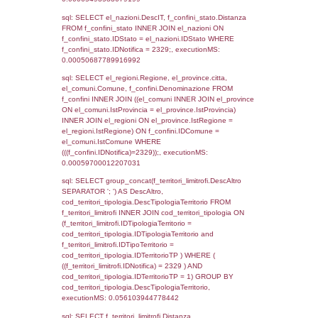
el_regioni_1.Regione as RegioneSL FROM
(((((a1_stabilimento LEFT JOIN el_comuni 
a1_stabilimento.ComuneStab = el_comuni.
LEFT JOIN el_province ON a1_stabilimento.
= el_province.IstProvincia) LEFT JOIN el_re
a1_stabilimento.RegioneStab = el_regioni.I
LEFT JOIN el_comuni AS el_comuni_1 ON
a1_stabilimento.IstComuneSL = el_comuni
LEFT JOIN el_province AS el_province_1 O
a1_stabilimento.IstProvinciaSL =
el_province_1.IstProvincia) LEFT JOIN el_re
el_regioni_1 ON a1_stabilimento.IstRegion
el_regioni_1.IstRegione where IDNotifica=2
executionMS: 0.00099706649780273
sql: SELECT a2p.Cognome, a2p.Nome FR
a2_ruolipersonale a2rp INNER JOIN a2_pe
a2rp.IDPersonale = a2p.IDPersonale WHE
(((a2p.IDNotifica)=2329) AND ((a2rp.IDTipoP
executionMS: 0.0029828548431396