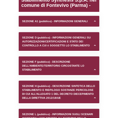
0.00019407272338867
sql: SELECT `tablename`, `userlevelid`, `p
`userlevelpermissions` WHERE `userlevelid` I
executionMS: 0.00091290473937988
Stabilimento Synthesis S
comune di Fontevivo (Pa
SEZIONE A1 (pubblico) - INFORMAZIONI 