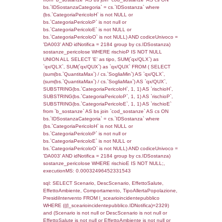
((f_territori_limitrofi.IDTipoTerritorio)=7)), ex
0.070353031158447
sql: SELECT f_territori_limitrofi.Distanza,
f_territori_limitrofi.Direzione,
f_territori_limitrofi.Denominazione,
cod_territori_tipologia.DescTipologiaTerritorio,
rofi.DescAltro FROM f_territori_limitrofi INN
cod_territori_tipologia ON
(f_territori_limitrofi.IDTipologiaTerritorio =
cod_territori_tipologia.IDTipologiaTerritorio)
(f_territori_limitrofi.IDTipoTerritorio =
cod_territori_tipologia.IDTerritorioTP) WHER
(((f_territori_limitrofi.IDNotifica)=2329) AND
((f_territori_limitrofi.IDTipoTerritorio)=8)), ex
0.069920063018799
sql: SELECT reg_f_territori_limitrofi.Distanza
reg_f_territori_limitrofi.Direzione,
reg_f_territori_limitrofi.Denominazione,