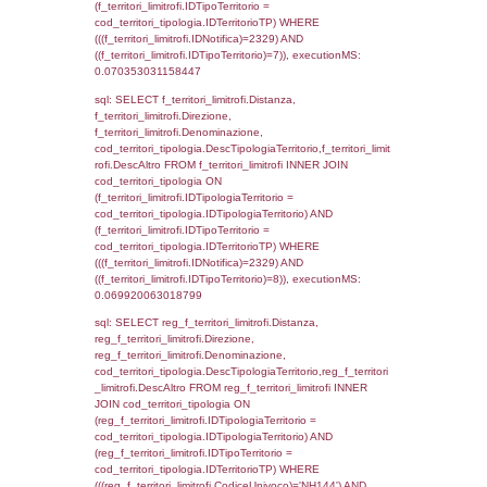
cod_territori_tipologia.IDTerritorioTP = 1)
cod_territori_tipologia.DescTipologiaTerritori
executionMS: 0.056103944778442
sql: SELECT f_territori_limitrofi.Distanza,
f_territori_limitrofi.Direzione,
f_territori_limitrofi.Denominazione,
f_territori_limitrofi.DescAltro,
cod_territori_tipologia.DescTipologiaTerrito
f_territori_limitrofi INNER JOIN cod_territori
(f_territori_limitrofi.IDTipologiaTerritorio =
cod_territori_tipologia.IDTipologiaTerritorio)
(f_territori_limitrofi.IDTipoTerritorio =
cod_territori_tipologia.IDTerritorioTP) WHER
(((f_territori_limitrofi.IDNotifica)=2329) AND
((f_territori_limitrofi.IDTipoTerritorio)=2)), ex
0.0695481300354
sql: SELECT f_territori_limitrofi.Distanza,
f_territori_limitrofi.Direzione,