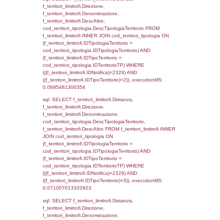
sql: SELECT a2p.Cognome, a2p.Nome FR
a2_ruolipersonale a2rp INNER JOIN a2_pe
a2rp.IDPersonale = a2p.IDPersonale WHE
(((a2p.IDNotifica)=2329) AND ((a2rp.IDTipoP
executionMS: 0.0026171207427979
sql: SELECT Cognome, Nome FROM
reg_a2_ruolipersonale INNER JOIN reg_a2
reg_a2_ruolipersonale.IDPersonale =
reg_a2_personale.IDPersonale WHERE
(((reg_a2_personale.CodiceUnivoco)='NH14
((reg_a2_ruolipersonale.IDTipoPersonale)=3
executionMS: 0.0011019706726074
sql: SELECT cod_ipa_aoo.des_amm, d1_cont
d1_controlli.UntAmmTerr, d1_controlli.UffCo
d1_controlli.Regione, d1_controlli.Provincia,
d1_controlli.Comune, d1_controlli.Via, d1_co
d1_controlli.Email, d1_controlli.Pec FROM 
INNER JOIN d1_controlli ON cod_ipa_aoo.I