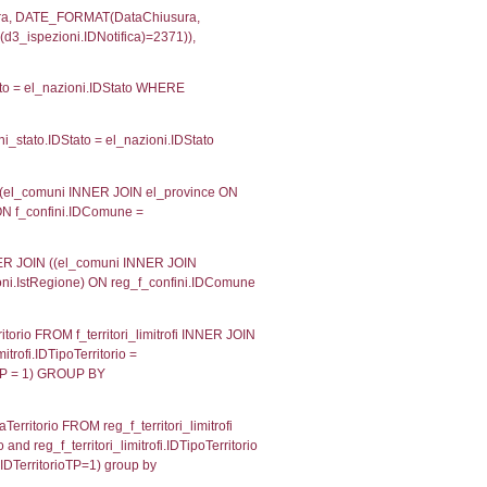
velid` = -2, executionMS: 0.00020790100097656
velpermissions` WHERE `userlevelid` IN (-2), execut
ta AS provincia, DATE(n.DataInvioNotifica) as DataInv
i ON i.CodiceUnivoco = n.CodiceUnivoco LEFT JOIN a1
= el_com.IstComune LEFT JOIN el_province AS el_pr
province.citta as ProvinciaST, el_regioni.Regione 
ne as RegioneSL FROM (((((a1_stabilimento LEFT JO
vinciaStab = el_province.IstProvincia) LEFT JOIN el
_stabilimento.IstComuneSL = el_comuni_1.IstComune
OIN el_regioni AS el_regioni_1 ON a1_stabilimento.I
p INNER JOIN a2_personale a2p ON a2rp.IDPersona
ionMS: 0.0030889511108398