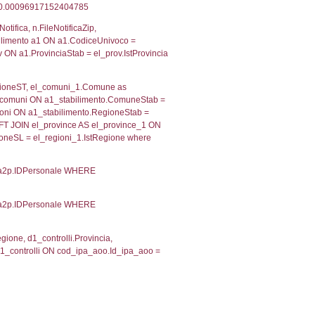
 RIEPILOGO SOSTANZE PERICOLOSE DI CUI ALL'ALLEGATO
MPATTO ALL'ESTERNO DELLO STABILIMENTO
Indietro
2, executionMS: 0.0003359317779541
ecutionMS: 0.0002598762512207