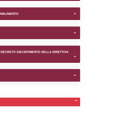
di Lissone (Monza e della Bri
TIFICAZIONI E STATO DEI CONTROLLO A CUI è SOGGETTO 
TANTE LO STABILIMENTO