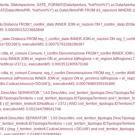
UNT(*) FROM `userlevelpermissions` WHERE `userle
blename`, `userlevelid`, `permission` FROM `userle
agioneSociale, el_com.Comune as localita, el_prov.cit
icaZip FROM notifica n LEFT JOIN infostabilimento 
o LEFT JOIN el_comuni AS el_com ON a1.ComuneStab 
fica = 2371;, executionMS: 0.0033450126647949
stabilimento.*, el_comuni.Comune as ComuneST, el_
rovince_1.citta as ProvinciaSL, el_regioni_1.Regio
mune) LEFT JOIN el_province ON a1_stabilimento.Pro
Regione) LEFT JOIN el_comuni AS el_comuni_1 ON a1
.IstProvinciaSL = el_province_1.IstProvincia) LEFT J
1, executionMS: 0.0007021427154541
p.Cognome, a2p.Nome FROM a2_ruolipersonale a2r
ca)=2371) AND ((a2rp.IDTipoPersonale)=1)), execut