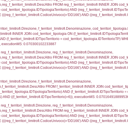
nazioni.DescIT, reg_f_confini_stato.Distanza FROM re
_confini_stato.CodiceUnivoco)='DD166')), executi
regioni.Regione, el_province.citta, el_comuni.Com
ovincia = el_province.IstProvincia) INNER JOIN el_re
omune WHERE (((f_confini.IDNotifica)=2371));, exec
_regioni.Regione, el_province.citta, el_comuni.Com
el_comuni.IstProvincia = el_province.IstProvincia) 
tComune WHERE (((reg_f_confini.CodiceUnivoco)='D
p_concat(f_territori_limitrofi.DescAltro SEPARATOR '; 
ologia ON (f_territori_limitrofi.IDTipologiaTerritorio = c
pologia.IDTerritorioTP ) WHERE ( ((f_territori_limitrof
ipologia.DescTipologiaTerritorio, executionMS: 0.05
p_concat(reg_f_territori_limitrofi.DescAltro SEPARATOR