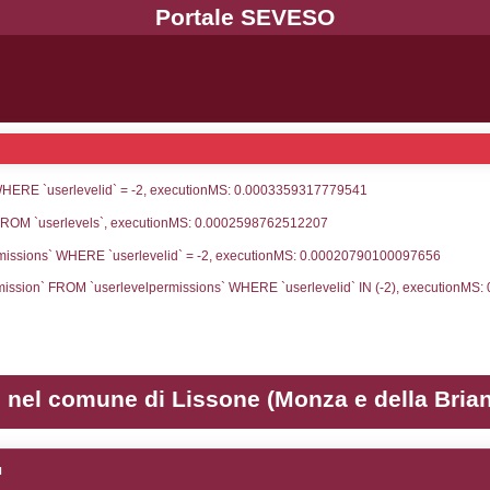
UNT(*) FROM `userlevels` WHERE `userlevelid` = -
serlevelid`, `userlevelname` FROM `userlevels`, ex
UNT(*) FROM `userlevelpermissions` WHERE `userle
blename`, `userlevelid`, `permission` FROM `userle