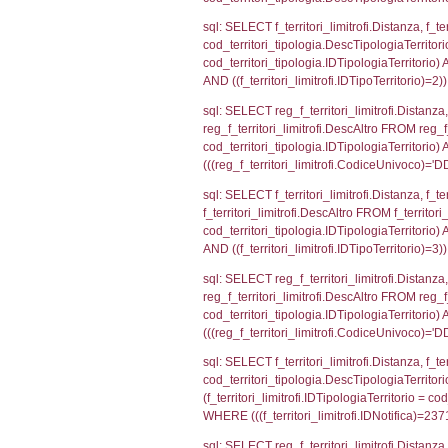
sql: SELECT a2
(((a2p.IDNotifi
sql: SELECT cod
d1_controlli.Co
d1_controlli.U
sql: SELECT * 
sql: SELECT * 
sql: SELECT Is
'%d/%m/%Y') as
executionMS: 
sql: SELECT el_
f_confini_stato