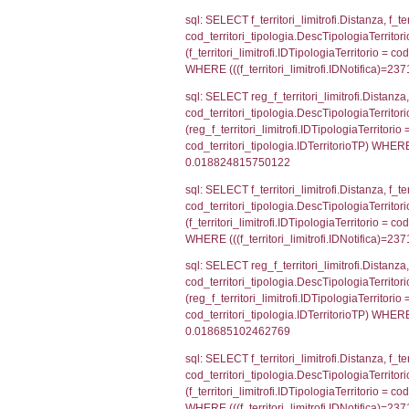
INNER JOIN cod_te
= cod_territori_
cod_territori_t
sql: SELECT f_ter
cod_territori_ti
cod_territori_tip
AND ((f_territor
sql: SELECT reg_f
reg_f_territori_l
cod_territori_ti
(((reg_f_territo
sql: SELECT f_ter
f_territori_limit
cod_territori_tip