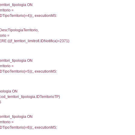
g_f_confini_stato INNER JOIN el_nazioni ON reg_f_co
onMS: 0.00075793266296387
une, f_confini.Denominazione FROM f_confini INNER 
gioni ON el_province.IstRegione = el_regioni.IstRegi
utionMS: 0.0003511905670166
une, reg_f_confini.Denominazione FROM reg_f_confin
INNER JOIN el_regioni ON el_province.IstRegione = el
D166'));, executionMS: 0.00076985359191895
') AS DescAltro, cod_territori_tipologia.DescTipologia
od_territori_tipologia.IDTipologiaTerritorio and f_territor
i.IDNotifica) = 2371 ) AND cod_territori_tipologia.IDTer
2344799041748
 '; ') AS DescAltro, cod_territori_tipologia.DescTipol