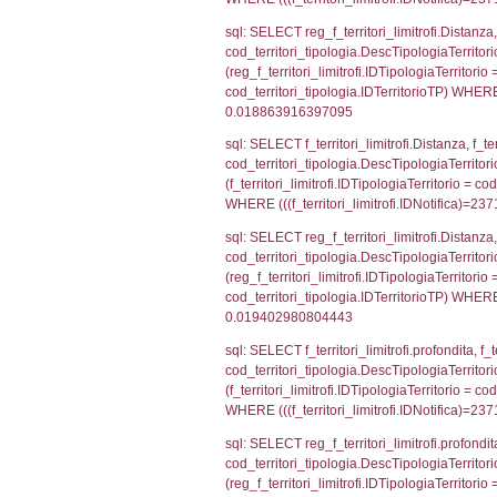
AND ((f_territor
sql: SELECT reg_f
reg_f_territori_l
cod_territori_ti
(((reg_f_territo
sql: SELECT f_ter
cod_territori_ti
(f_territori_limi
WHERE (((f_terri
sql: SELECT reg_f
cod_territori_ti
(reg_f_territori_
cod_territori_ti
0.0200378894