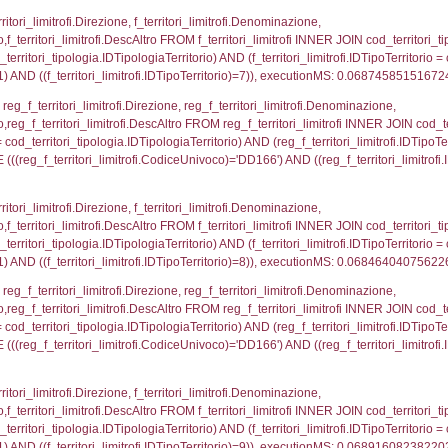
rritori_tipologia ON (reg_f_territori_limitrofi.IDTipolo
tipologia.IDTerritorioTP) WHERE ( ((reg_f_territori_lim
ipologia.DescTipologiaTerritorio , executionMS: 0.01
ritori_limitrofi.Distanza, f_territori_limitrofi.Direzione,
pologia.DescTipologiaTerritorio FROM f_territori_limitrof
ologia.IDTipologiaTerritorio) AND (f_territori_limitrofi.
i_limitrofi.IDTipoTerritorio)=2)), executionMS: 0.068
_territori_limitrofi.Distanza, reg_f_territori_limitrofi
imitrofi.DescAltro FROM reg_f_territori_limitrofi INNER 
pologia.IDTipologiaTerritorio) AND (reg_f_territori_limi
ri_limitrofi.CodiceUnivoco)='DD166') AND ((reg_f_terri
ritori_limitrofi.Distanza, f_territori_limitrofi.Direzion
rofi.DescAltro FROM f_territori_limitrofi INNER JOIN cod_
ologia.IDTipologiaTerritorio) AND (f_territori_limitrofi.