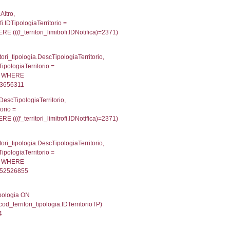
p INNER JOIN a2_personale a2p ON a2rp.IDPersona
ionMS: 0.002633810043335
UntAmmTerr, d1_controlli.UffCompetente, d1_controlli
lli.Email, d1_controlli.Pec FROM cod_ipa_aoo INNER 
21620988845825
xecutionMS: 0.0078480243682861
'DD166' , executionMS: 0.0021951198577881
e, DATE_FORMAT(DataApertura, '%d/%m/%Y') as Data
/%Y') as DataUltimoPIR FROM d3_ispezioni WHERE (
fini_stato INNER JOIN el_nazioni ON f_confini_stato.
848