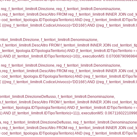
i_limitrofi.IDTipoTerritorio)=3)), executionMS: 0.070
_territori_limitrofi.Distanza, reg_f_territori_limitrofi
imitrofi.DescAltro FROM reg_f_territori_limitrofi INNER 
pologia.IDTipologiaTerritorio) AND (reg_f_territori_limi
ri_limitrofi.CodiceUnivoco)='DD166') AND ((reg_f_terri
ritori_limitrofi.Distanza, f_territori_limitrofi.Direzione
pologia.DescTipologiaTerritorio,f_territori_limitrofi.De
trofi.IDTipologiaTerritorio = cod_territori_tipologia.IDTip
tori_limitrofi.IDNotifica)=2371) AND ((f_territori_lim
_territori_limitrofi.Distanza, reg_f_territori_limitrofi
pologia.DescTipologiaTerritorio,reg_f_territori_limitro
limitrofi.IDTipologiaTerritorio = cod_territori_tipologia.
pologia.IDTerritorioTP) WHERE (((reg_f_territori_limitr
80591