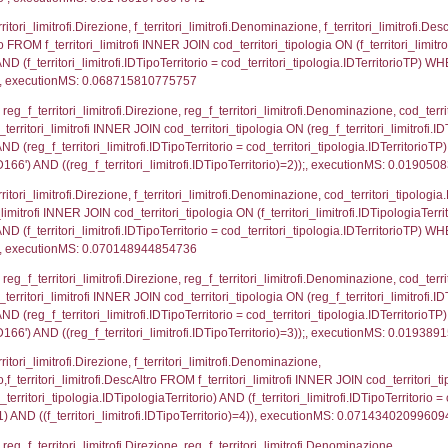
p.Cognome, a2p.Nome FROM a2_ruolipersonale a2r
ca)=2371) AND ((a2rp.IDTipoPersonale)=3)), execut
_ipa_aoo.des_amm, d1_controlli.IDEnte, d1_controlli.
mune, d1_controlli.Via, d1_controlli.Cap, d1_contro
ntAmmTerr where IDNotifica=2371, executionMS: 0.0
FROM d2_autorizzazioni WHERE IDNotifica=2371, e
FROM reg_d2_autorizzazioni WHERE CodiceUnivoco=
pezione, IDArticoloComma, Autorita, StatoIspezion
 DataChiusura, DATE_FORMAT(DataUltimoPIR, '%d/%m
0.00054597854614258
nazioni.DescIT, f_confini_stato.Distanza FROM f_con
.IDNotifica = 2371;, executionMS: 0.00039315223693