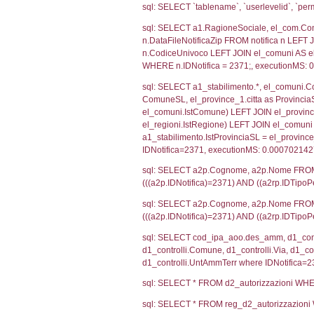
SEZIONE H (pubb
2012/18/UE
SEZIONE L (pubb
Debug
sql: SELECT CO
sql: SELECT `u