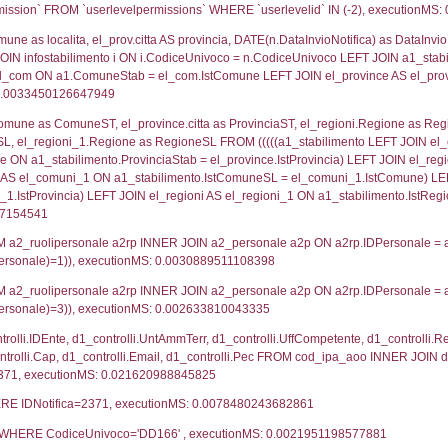
lico) - DESCRIZIONE SINTETICA DELLO STABILIMENTO E
lico) - INFORMAZIONI SUGLI SCENARI INCIDENTALI CON I
UNT(*) FROM `userlevels` WHERE `userlevelid` = -
serlevelid`, `userlevelname` FROM `userlevels`, ex