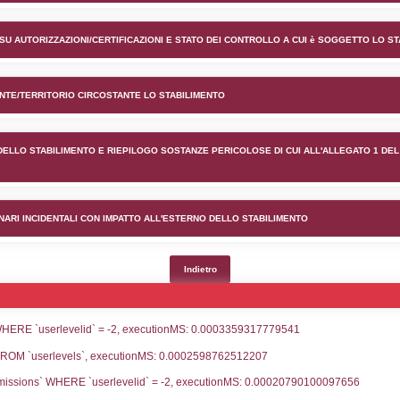
nto Vefer S.p.A. nel comune 
lico) - INFORMAZIONI GENERALI
lico) - INFORMAZIONI GENERALI SU AUTORIZZAZIONI/CER
lico) - DESCRIZIONE DELL'AMBIENTE/TERRITORIO CIRCOS