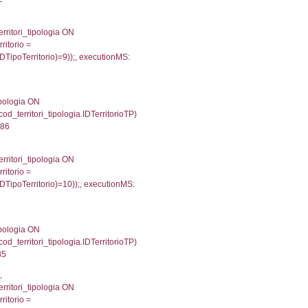
148944854736
.Direzione, reg_f_territori_limitrofi.Denominazione, cod_
JOIN cod_territori_tipologia ON (reg_f_territori_limitrof
trofi.IDTipoTerritorio = cod_territori_tipologia.IDTerri
tori_limitrofi.IDTipoTerritorio)=3));, executionMS: 0.
, f_territori_limitrofi.Denominazione,
scAltro FROM f_territori_limitrofi INNER JOIN cod_territ
ologiaTerritorio) AND (f_territori_limitrofi.IDTipoTerrito
itrofi.IDTipoTerritorio)=4)), executionMS: 0.0714340209
.Direzione, reg_f_territori_limitrofi.Denominazione,
fi.DescAltro FROM reg_f_territori_limitrofi INNER JOIN c
IDTipologiaTerritorio) AND (reg_f_territori_limitrofi.IDTi
ofi.CodiceUnivoco)='DD166') AND ((reg_f_territori_limit