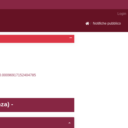
Portale SEVESO
2, executionMS: 0.0003359317779541
ecutionMS: 0.0002598762512207
velid` = -2, executionMS: 0.00020790100097656
velpermissions` WHERE `userlevelid` IN (-2), execut