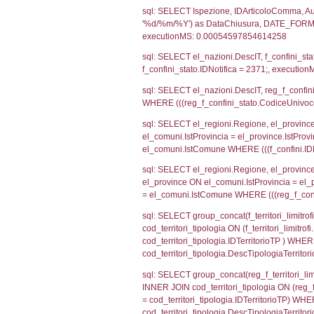
sql: SELECT CO
sql: SELECT `ta
sql: SELECT a1.R
n.DataFileNotif
n.CodiceUnivoc
WHERE n.IDNoti
sql: SELECT a1_
ComuneSL, el_p
el_comuni.IstCo
el_regioni.Ist
a1_stabilimento
IDNotifica=237
sql: SELECT a2
(((a2p.IDNotifi