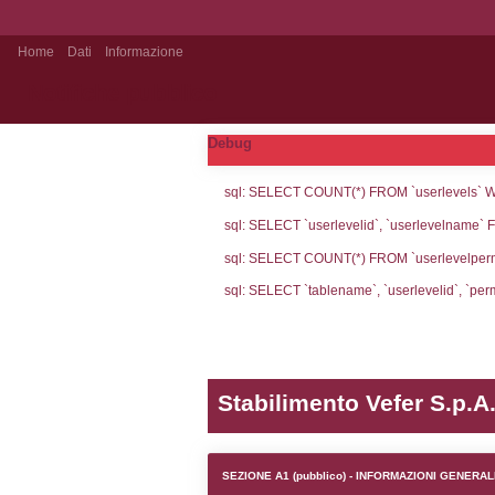
Home
Dati
Informazione
Notifiche pubblico
Debug
sql: SELECT CO
sql: SELECT `u
sql: SELECT CO
sql: SELECT `ta