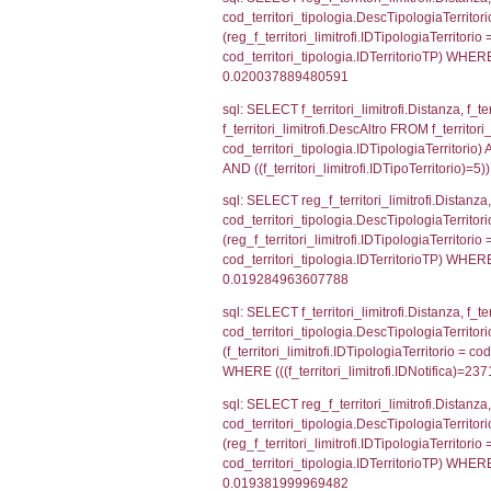
sql: SELECT el_
WHERE (((reg_f
sql: SELECT el_
el_comuni.IstPr
el_comuni.IstC
sql: SELECT el
el_province ON 
= el_comuni.Is
sql: SELECT grou
cod_territori_tip
cod_territori_ti
cod_territori_t
sql: SELECT grou