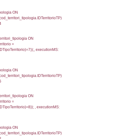
giaTerritorio = cod_territori_tipologia.IDTipologiaTerrit
itrofi.CodiceUnivoco) ='DD166') and cod_territori_tipo
4801979064941
 f_territori_limitrofi.Denominazione, f_territori_limitrofi
i INNER JOIN cod_territori_tipologia ON (f_territori_lim
IDTipoTerritorio = cod_territori_tipologia.IDTerritorioTP
715810775757
.Direzione, reg_f_territori_limitrofi.Denominazione, cod_
JOIN cod_territori_tipologia ON (reg_f_territori_limitrof
trofi.IDTipoTerritorio = cod_territori_tipologia.IDTerri
tori_limitrofi.IDTipoTerritorio)=2));, executionMS: 0.
e, f_territori_limitrofi.Denominazione, cod_territori_tipo
territori_tipologia ON (f_territori_limitrofi.IDTipologiaT
IDTipoTerritorio = cod_territori_tipologia.IDTerritorioTP