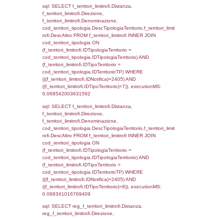
(((f_confini.IDNotifica)=2405));, executionMS
0.00063109397888184
sql: SELECT group_concat(f_territori_limitrof
SEPARATOR '; ') AS DescAltro,
cod_territori_tipologia.DescTipologiaTerrito
f_territori_limitrofi INNER JOIN cod_territori
(f_territori_limitrofi.IDTipologiaTerritorio =
cod_territori_tipologia.IDTipologiaTerritorio 
f_territori_limitrofi.IDTipoTerritorio =
cod_territori_tipologia.IDTerritorioTP ) WHER
((f_territori_limitrofi.IDNotifica) = 2405 ) AND
cod_territori_tipologia.IDTerritorioTP = 1)
cod_territori_tipologia.DescTipologiaTerritori
executionMS: 0.054873943328857
sql: SELECT f_territori_limitrofi.Distanza,
f_territori_limitrofi.Direzione,
f_territori_limitrofi.Denominazione,
f_territori_limitrofi.DescAltro,