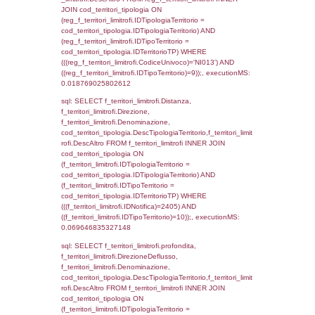
(((f_territori_limitrofi.IDNotifica)=2405) AND
((f_territori_limitrofi.IDTipoTerritorio)=3)), ex
0.070134162902832
sql: SELECT f_territori_limitrofi.Distanza,
f_territori_limitrofi.Direzione,
f_territori_limitrofi.Denominazione,
cod_territori_tipologia.DescTipologiaTerritorio,
rofi.DescAltro FROM f_territori_limitrofi INN
cod_territori_tipologia ON
(f_territori_limitrofi.IDTipologiaTerritorio =
cod_territori_tipologia.IDTipologiaTerritorio)
(f_territori_limitrofi.IDTipoTerritorio =
cod_territori_tipologia.IDTerritorioTP) WHER
(((f_territori_limitrofi.IDNotifica)=2405) AND
((f_territori_limitrofi.IDTipoTerritorio)=4)), ex
0.072160005569458
sql: SELECT f_territori_limitrofi.Distanza,
f_territori_limitrofi.Direzione,