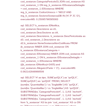
sql: SELECT f_territori_limitrofi.Distanza,
f_territori_limitrofi.Direzione,
f_territori_limitrofi.Denominazione,
cod_territori_tipologia.DescTipologiaTerritorio,
rofi.DescAltro FROM f_territori_limitrofi INN
cod_territori_tipologia ON
(f_territori_limitrofi.IDTipologiaTerritorio =
cod_territori_tipologia.IDTipologiaTerritorio)
(f_territori_limitrofi.IDTipoTerritorio =
cod_territori_tipologia.IDTerritorioTP) WHER
(((f_territori_limitrofi.IDNotifica)=2405) AND
((f_territori_limitrofi.IDTipoTerritorio)=8)), ex
0.068341016769409
sql: SELECT reg_f_territori_limitrofi.Distanza
reg_f_territori_limitrofi.Direzione,
reg_f_territori_limitrofi.Denominazione,
cod_territori_tipologia.DescTipologiaTerritorio
_limitrofi.DescAltro FROM reg_f_territori_limi