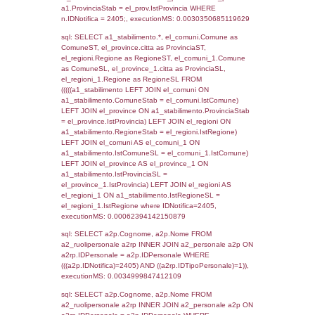
SEZIONE L (pubblico) - INFORMAZIONI S
INCIDENTALI CON IMPATTO ALL'ESTERN
STABILIMENTO
Indietro
Debug
sql: SELECT COUNT(*) FROM `userlevels`
`userlevelid` = -2, executionMS: 0.000408
sql: SELECT `userlevelid`, `userlevelname`
`userlevels`, executionMS: 0.00023007392
sql: SELECT COUNT(*) FROM `userlevelperm
WHERE `userlevelid` = -2, executionMS:
0.0001978874206543