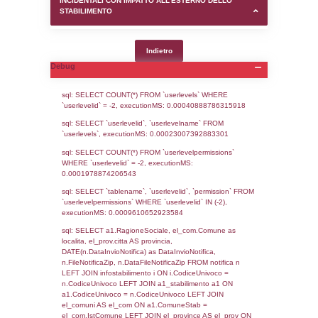
SEZIONE D (pubblico) - INFORMAZIONI G
AUTORIZZAZIONI/CERTIFICAZIONI E STAT
CONTROLLO A CUI è SOGGETTO LO STA
SEZIONE F (pubblico) - DESCRIZIONE
DELL'AMBIENTE/TERRITORIO CIRCOSTAN
STABILIMENTO
SEZIONE H (pubblico) - DESCRIZIONE SI
STABILIMENTO E RIEPILOGO SOSTANZE
DI CUI ALL'ALLEGATO 1 DEL DECRETO D
DELLA DIRETTIVA 2012/18/UE