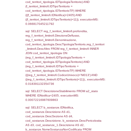
f_territori_limitrofi.Denominazione,
cod_territori_tipologia.DescTipologiaTerritori
f_territori_limitrofi.DescAltro FROM f_territori
JOIN cod_territori_tipologia ON
(f_territori_limitrofi.IDTipologiaTerritorio =
cod_territori_tipologia.IDTipologiaTerritorio)
(f_territori_limitrofi.IDTipoTerritorio =
cod_territori_tipologia.IDTerritorioTP) WHER
(((f_territori_limitrofi.IDNotifica)=2405) AND
((f_territori_limitrofi.IDTipoTerritorio)=5)), ex
0.070898056030273
sql: SELECT f_territori_limitrofi.Distanza,
f_territori_limitrofi.Direzione,
f_territori_limitrofi.Denominazione,
cod_territori_tipologia.DescTipologiaTerritorio,
rofi.DescAltro FROM f_territori_limitrofi INN
cod_territori_tipologia ON
(f_territori_limitrofi.IDTipologiaTerritorio =