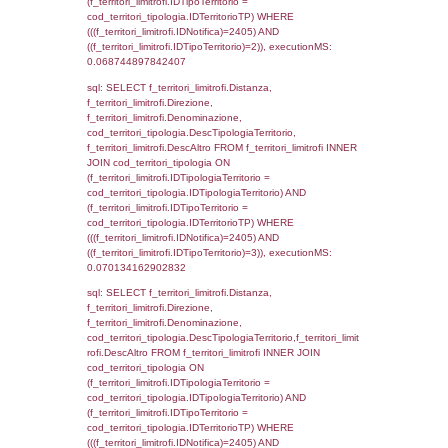
sql: SELECT a2p.Cognome, a2p.Nome FR
a2_ruolipersonale a2rp INNER JOIN a2_pe
a2rp.IDPersonale = a2p.IDPersonale WHE
(((a2p.IDNotifica)=2405) AND ((a2rp.IDTipoP
executionMS: 0.0025160312652588
sql: SELECT cod_ipa_aoo.des_amm, d1_cont
d1_controlli.UntAmmTerr, d1_controlli.UffCo
d1_controlli.Regione, d1_controlli.Provincia,
d1_controlli.Comune, d1_controlli.Via, d1_co
d1_controlli.Email, d1_controlli.Pec FROM 
INNER JOIN d1_controlli ON cod_ipa_aoo.I
d1_controlli.UntAmmTerr where IDNotifica=2
executionMS: 0.022762060165405
sql: SELECT * FROM d2_autorizzazioni W
IDNotifica=2405, executionMS: 0.0081560
sql: SELECT Ispezione, IDArticoloComma, Au
StatoIspezione, DATE_FORMAT(DataApertu