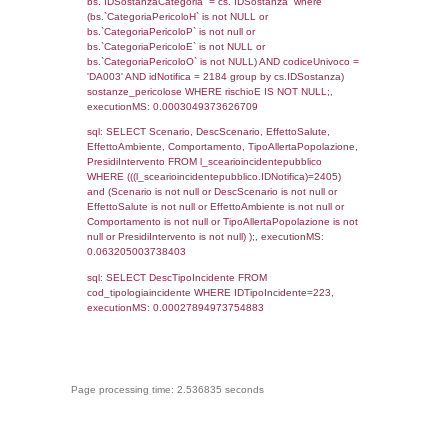
((f_territori_limitrofi.IDTipoTerritorio)=9)), ex
0.068460941314697
sql: SELECT reg_f_territori_limitrofi.Distanza
reg_f_territori_limitrofi.Direzione,
reg_f_territori_limitrofi.Denominazione,
cod_territori_tipologia.DescTipologiaTerritorio
_limitrofi.DescAltro FROM reg_f_territori_limi
JOIN cod_territori_tipologia ON
(reg_f_territori_limitrofi.IDTipologiaTerritorio =
cod_territori_tipologia.IDTipologiaTerritorio)
(reg_f_territori_limitrofi.IDTipoTerritorio =
cod_territori_tipologia.IDTerritorioTP) WHER
(((reg_f_territori_limitrofi.CodiceUnivoco)='N
((reg_f_territori_limitrofi.IDTipoTerritorio)=9)
0.018769025802612
sql: SELECT f_territori_limitrofi.Distanza,
f_territori_limitrofi.Direzione,
f_territori_limitrofi.Denominazione,