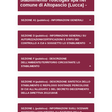
0.0001978874206543
sql: SELECT `tablename`, `userlevelid`, `p
`userlevelpermissions` WHERE `userlevelid` I
executionMS: 0.0009610652923584
Stabilimento Toscogas s
comune di Altopascio (L
SEZIONE A1 (pubblico) - INFORMAZIONI 