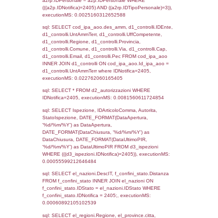
sql: SELECT `tablename`, `userlevelid`, `p
`userlevelpermissions` WHERE `userlevelid` I
executionMS: 0.0009610652923584
sql: SELECT a1.RagioneSociale, el_com.C
localita, el_prov.citta AS provincia,
DATE(n.DataInvioNotifica) as DataInvioNotifi
n.FileNotificaZip, n.DataFileNotificaZip FROM
LEFT JOIN infostabilimento i ON i.CodiceUn
n.CodiceUnivoco LEFT JOIN a1_stabilimen
a1.CodiceUnivoco = n.CodiceUnivoco LEFT
el_comuni AS el_com ON a1.ComuneStab 
el_com.IstComune LEFT JOIN el_province 
a1.ProvinciaStab = el_prov.IstProvincia W
n.IDNotifica = 2405;, executionMS: 0.003
sql: SELECT a1_stabilimento.*, el_comuni
ComuneST, el_province.citta as ProvinciaST
el_regioni.Regione as RegioneST, el_com
as ComuneSL, el_province_1.citta as Provi