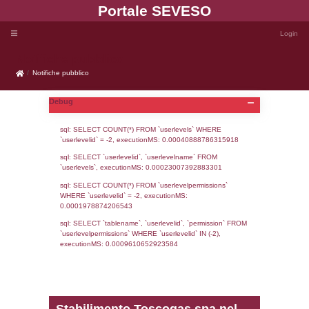
Portale SEVE
Notifiche pubblico
Notifiche pubblico
Debug
sql: SELECT COUNT(*) FROM `userlevels`
`userlevelid` = -2, executionMS: 0.000408
sql: SELECT `userlevelid`, `userlevelname`
`userlevels`, executionMS: 0.00023007392
sql: SELECT COUNT(*) FROM `userlevelperm
WHERE `userlevelid` = -2, executionMS: