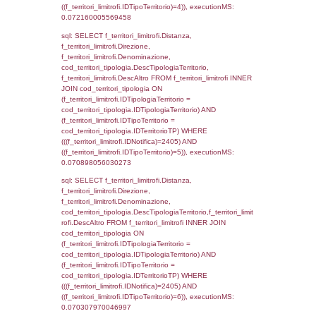
'%d/%m/%Y') as DataApertura,
DATE_FORMAT(DataChiusura, '%d/%m/%Y')
DataChiusura, DATE_FORMAT(DataUltimoPI
'%d/%m/%Y') as DataUltimoPIR FROM d3_is
WHERE (((d3_ispezioni.IDNotifica)=2405)), 
0.00055599212646484
sql: SELECT el_nazioni.DescIT, f_confini_st
FROM f_confini_stato INNER JOIN el_nazio
f_confini_stato.IDStato = el_nazioni.IDSta
f_confini_stato.IDNotifica = 2405;, executi
0.00060892105102539
sql: SELECT el_regioni.Regione, el_province
el_comuni.Comune, f_confini.Denominazio
f_confini INNER JOIN ((el_comuni INNER JO
ON el_comuni.IstProvincia = el_province.IstP
INNER JOIN el_regioni ON el_province.IstR
el_regioni.IstRegione) ON f_confini.IDComu
el_comuni.IstComune WHERE