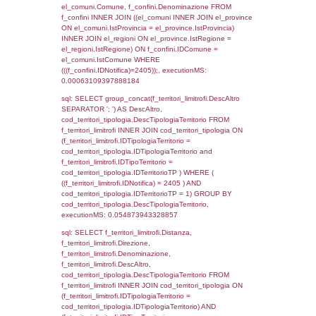
el_regioni_1.Regione as RegioneSL FROM
(((((a1_stabilimento LEFT JOIN el_comuni 
a1_stabilimento.ComuneStab = el_comuni.
LEFT JOIN el_province ON a1_stabilimento.
= el_province.IstProvincia) LEFT JOIN el_re
a1_stabilimento.RegioneStab = el_regioni.I
LEFT JOIN el_comuni AS el_comuni_1 ON
a1_stabilimento.IstComuneSL = el_comuni
LEFT JOIN el_province AS el_province_1 O
a1_stabilimento.IstProvinciaSL =
el_province_1.IstProvincia) LEFT JOIN el_re
el_regioni_1 ON a1_stabilimento.IstRegion
el_regioni_1.IstRegione where IDNotifica=2
executionMS: 0.00062394142150879
sql: SELECT a2p.Cognome, a2p.Nome FR
a2_ruolipersonale a2rp INNER JOIN a2_pe
a2rp.IDPersonale = a2p.IDPersonale WHE
(((a2p.IDNotifica)=2405) AND ((a2rp.IDTipoP
executionMS: 0.0034999847412109