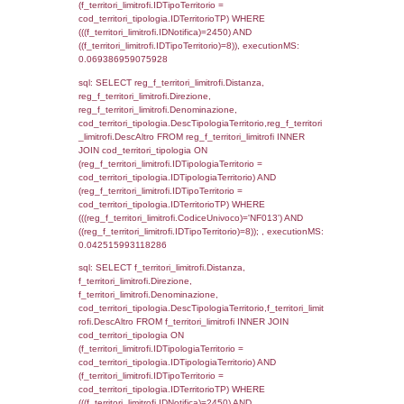
cod_territori_tipologia.IDTerritorioTP = 1)
cod_territori_tipologia.DescTipologiaTerritori
executionMS: 0.053251981735229
sql: SELECT f_territori_limitrofi.Distanza,
f_territori_limitrofi.Direzione,
f_territori_limitrofi.Denominazione,
f_territori_limitrofi.DescAltro,
cod_territori_tipologia.DescTipologiaTerrito
f_territori_limitrofi INNER JOIN cod_territori
(f_territori_limitrofi.IDTipologiaTerritorio =
cod_territori_tipologia.IDTipologiaTerritorio)
(f_territori_limitrofi.IDTipoTerritorio =
cod_territori_tipologia.IDTerritorioTP) WHER
(((f_territori_limitrofi.IDNotifica)=2450) AND
((f_territori_limitrofi.IDTipoTerritorio)=2)), ex
0.069772005081177
sql: SELECT f_territori_limitrofi.Distanza,
f_territori_limitrofi.Direzione,