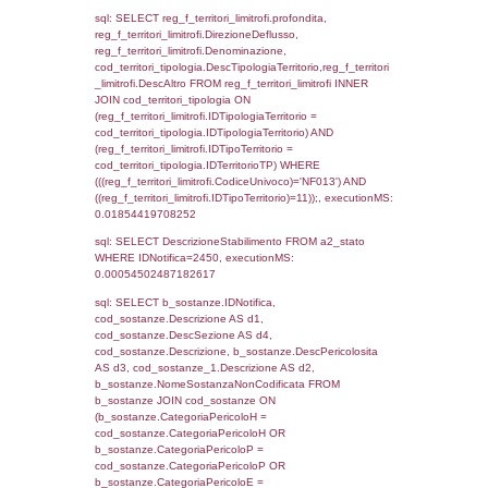
(f_territori_limitrofi.IDTipoTerritorio =
cod_territori_tipologia.IDTerritorioTP) WHER
(((f_territori_limitrofi.IDNotifica)=2450) AND
((f_territori_limitrofi.IDTipoTerritorio)=4)), ex
0.072145938873291
sql: SELECT f_territori_limitrofi.Distanza,
f_territori_limitrofi.Direzione,
f_territori_limitrofi.Denominazione,
cod_territori_tipologia.DescTipologiaTerritori
f_territori_limitrofi.DescAltro FROM f_territori
JOIN cod_territori_tipologia ON
(f_territori_limitrofi.IDTipologiaTerritorio =
cod_territori_tipologia.IDTipologiaTerritorio)
(f_territori_limitrofi.IDTipoTerritorio =
cod_territori_tipologia.IDTerritorioTP) WHER
(((f_territori_limitrofi.IDNotifica)=2450) AND
((f_territori_limitrofi.IDTipoTerritorio)=5)), ex
0.070812940597534