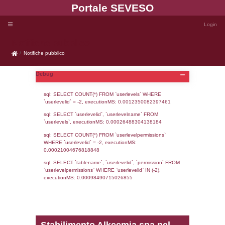
Portale SEVE
Notifiche pubblico
Notifiche pubblico
Debug
sql: SELECT COUNT(*) FROM `userlevels`
`userlevelid` = -2, executionMS: 0.001235
sql: SELECT `userlevelid`, `userlevelname`
`userlevels`, executionMS: 0.00026488304
sql: SELECT COUNT(*) FROM `userlevelperm
WHERE `userlevelid` = -2, executionMS: