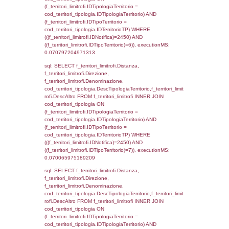
sql: SELECT el_regioni.Regione, el_province
el_comuni.Comune, f_confini.Denominazio
f_confini INNER JOIN ((el_comuni INNER JO
ON el_comuni.IstProvincia = el_province.IstP
INNER JOIN el_regioni ON el_province.IstR
el_regioni.IstRegione) ON f_confini.IDComu
el_comuni.IstComune WHERE
(((f_confini.IDNotifica)=2450));, executionMS
0.00052213668823242
sql: SELECT group_concat(f_territori_limitrof
SEPARATOR '; ') AS DescAltro,
cod_territori_tipologia.DescTipologiaTerrito
f_territori_limitrofi INNER JOIN cod_territori
(f_territori_limitrofi.IDTipologiaTerritorio =
cod_territori_tipologia.IDTipologiaTerritorio 
f_territori_limitrofi.IDTipoTerritorio =
cod_territori_tipologia.IDTerritorioTP ) WHER
((f_territori_limitrofi.IDNotifica) = 2450 ) AND