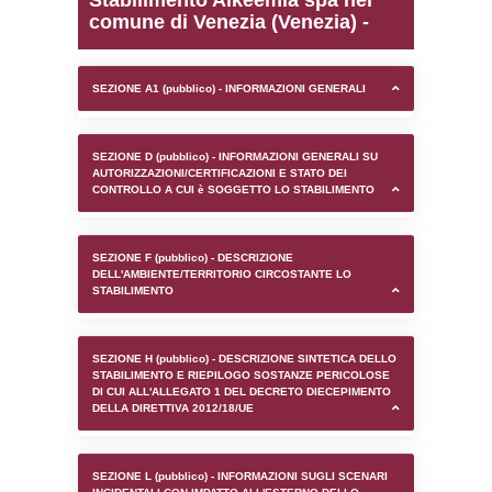
0.00021004676818848
sql: SELECT `tablename`, `userlevelid`, `p
`userlevelpermissions` WHERE `userlevelid` I
executionMS: 0.00098490715026855
Stabilimento Alkeemia s
comune di Venezia (Vene
SEZIONE A1 (pubblico) - INFORMAZIONI 