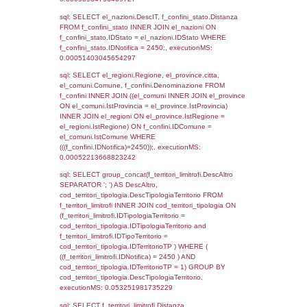
el_regioni_1.Regione as RegioneSL FROM
(((((a1_stabilimento LEFT JOIN el_comuni 
a1_stabilimento.ComuneStab = el_comuni.
LEFT JOIN el_province ON a1_stabilimento.
= el_province.IstProvincia) LEFT JOIN el_re
a1_stabilimento.RegioneStab = el_regioni.I
LEFT JOIN el_comuni AS el_comuni_1 ON
a1_stabilimento.IstComuneSL = el_comuni
LEFT JOIN el_province AS el_province_1 O
a1_stabilimento.IstProvinciaSL =
el_province_1.IstProvincia) LEFT JOIN el_re
el_regioni_1 ON a1_stabilimento.IstRegion
el_regioni_1.IstRegione where IDNotifica=2
executionMS: 0.00063896179199219
sql: SELECT a2p.Cognome, a2p.Nome FR
a2_ruolipersonale a2rp INNER JOIN a2_pe
a2rp.IDPersonale = a2p.IDPersonale WHE
(((a2p.IDNotifica)=2450) AND ((a2rp.IDTipoP
executionMS: 0.006817102432251