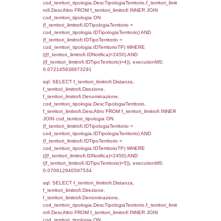
d1_controlli.UntAmmTerr where IDNotifica=2
executionMS: 0.021697044372559
sql: SELECT * FROM d2_autorizzazioni W
IDNotifica=2450, executionMS: 0.0076961
sql: SELECT Ispezione, IDArticoloComma, Au
StatoIspezione, DATE_FORMAT(DataApertu
'%d/%m/%Y') as DataApertura,
DATE_FORMAT(DataChiusura, '%d/%m/%Y')
DataChiusura, DATE_FORMAT(DataUltimoPI
'%d/%m/%Y') as DataUltimoPIR FROM d3_is
WHERE (((d3_ispezioni.IDNotifica)=2450)), 
0.00058984756469727
sql: SELECT el_nazioni.DescIT, f_confini_st
FROM f_confini_stato INNER JOIN el_nazio
f_confini_stato.IDStato = el_nazioni.IDSta
f_confini_stato.IDNotifica = 2450;, executi
0.00051403045654297