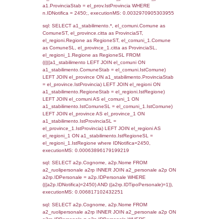
SEZIONE L (pubblico) - INFORMAZIONI S
INCIDENTALI CON IMPATTO ALL'ESTERN
STABILIMENTO
Indietro
Debug
sql: SELECT COUNT(*) FROM `userlevels`
`userlevelid` = -2, executionMS: 0.001235
sql: SELECT `userlevelid`, `userlevelname`
`userlevels`, executionMS: 0.00026488304
sql: SELECT COUNT(*) FROM `userlevelperm
WHERE `userlevelid` = -2, executionMS:
0.00021004676818848