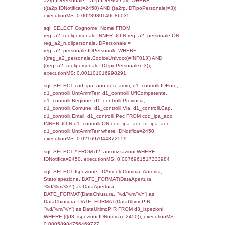
sql: SELECT `tablename`, `userlevelid`, `p
`userlevelpermissions` WHERE `userlevelid` I
executionMS: 0.00098490715026855
sql: SELECT a1.RagioneSociale, el_com.C
localita, el_prov.citta AS provincia,
DATE(n.DataInvioNotifica) as DataInvioNotifi
n.FileNotificaZip, n.DataFileNotificaZip FROM
LEFT JOIN infostabilimento i ON i.CodiceUn
n.CodiceUnivoco LEFT JOIN a1_stabilimen
a1.CodiceUnivoco = n.CodiceUnivoco LEFT
el_comuni AS el_com ON a1.ComuneStab 
el_com.IstComune LEFT JOIN el_province 
a1.ProvinciaStab = el_prov.IstProvincia W
n.IDNotifica = 2450;, executionMS: 0.003
sql: SELECT a1_stabilimento.*, el_comuni
ComuneST, el_province.citta as ProvinciaST
el_regioni.Regione as RegioneST, el_com
as ComuneSL, el_province_1.citta as Provi