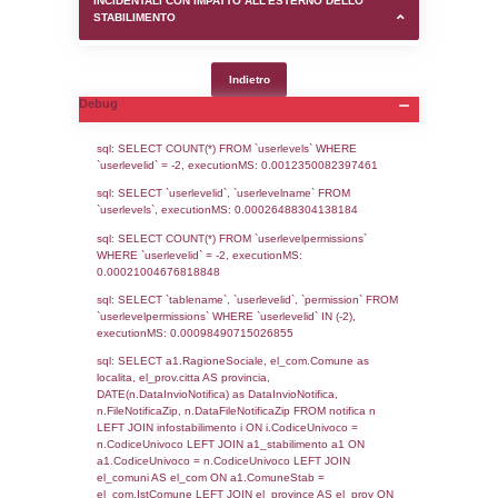
SEZIONE D (pubblico) - INFORMAZIONI G
AUTORIZZAZIONI/CERTIFICAZIONI E STAT
CONTROLLO A CUI è SOGGETTO LO STA
SEZIONE F (pubblico) - DESCRIZIONE
DELL'AMBIENTE/TERRITORIO CIRCOSTAN
STABILIMENTO
SEZIONE H (pubblico) - DESCRIZIONE SI
STABILIMENTO E RIEPILOGO SOSTANZE
DI CUI ALL'ALLEGATO 1 DEL DECRETO D
DELLA DIRETTIVA 2012/18/UE