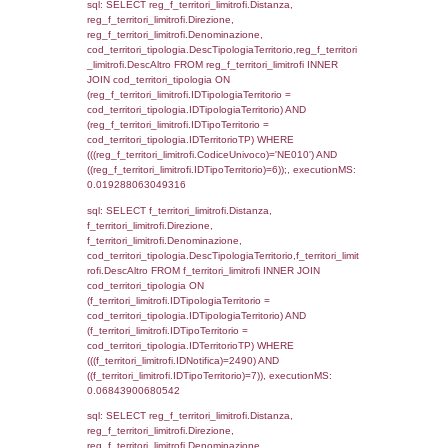
executionMS: 0.015552997589111
sql: SELECT f_territori_limitrofi.Distanza,
f_territori_limitrofi.Direzione,
f_territori_limitrofi.Denominazione,
f_territori_limitrofi.DescAltro,
cod_territori_tipologia.DescTipologiaTerrito
f_territori_limitrofi INNER JOIN cod_territori
(f_territori_limitrofi.IDTipologiaTerritorio =
cod_territori_tipologia.IDTipologiaTerritorio)
(f_territori_limitrofi.IDTipoTerritorio =
cod_territori_tipologia.IDTerritorioTP) WHER
(((f_territori_limitrofi.IDNotifica)=2490) AND
((f_territori_limitrofi.IDTipoTerritorio)=2)), ex
0.068366050720215
sql: SELECT reg_f_territori_limitrofi.Distanza
reg_f_territori_limitrofi.Direzione,
reg_f_territori_limitrofi.Denominazione,
cod_territori_tipologia.DescTipologiaTerritori