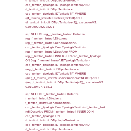
WHERE (((d3_ispezioni.IDNotifica)=2490)), 
0.00052905082702637
sql: SELECT el_nazioni.DescIT, f_confini_st
FROM f_confini_stato INNER JOIN el_nazio
f_confini_stato.IDStato = el_nazioni.IDSta
f_confini_stato.IDNotifica = 2490;, executi
0.00036811828613281
sql: SELECT el_nazioni.DescIT,
reg_f_confini_stato.Distanza FROM reg_f_co
INNER JOIN el_nazioni ON reg_f_confini_st
el_nazioni.IDStato WHERE
(((reg_f_confini_stato.CodiceUnivoco)='NE01
executionMS: 0.00096511840820312
sql: SELECT el_regioni.Regione, el_province
el_comuni.Comune, f_confini.Denominazio
f_confini INNER JOIN ((el_comuni INNER JO
ON el_comuni.IstProvincia = el_province.IstP