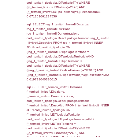
INNER JOIN el_regioni ON el_province.IstR
el_regioni.IstRegione) ON f_confini.IDComu
el_comuni.IstComune WHERE
(((f_confini.IDNotifica)=2490));, executionMS
0.0004580020904541
sql: SELECT el_regioni.Regione, el_province
el_comuni.Comune, reg_f_confini.Denomin
reg_f_confini INNER JOIN ((el_comuni INN
el_province ON el_comuni.IstProvincia =
el_province.IstProvincia) INNER JOIN el_re
el_province.IstRegione = el_regioni.IstRegi
reg_f_confini.IDComune = el_comuni.Ist
(((reg_f_confini.CodiceUnivoco)='NE010'));,
0.0013220310211182
sql: SELECT group_concat(f_territori_limitrof
SEPARATOR '; ') AS DescAltro,
cod_territori_tipologia.DescTipologiaTerrito
f_territori_limitrofi INNER JOIN cod_territori