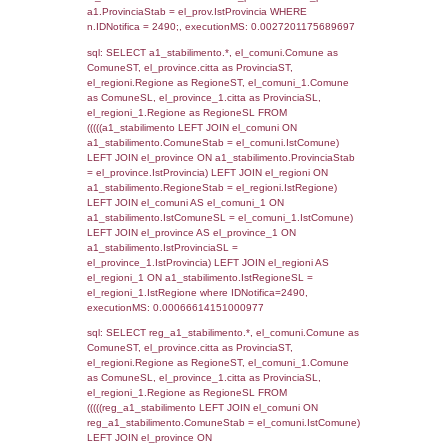
SEZIONE L (pubblico) - INFORMAZIONI S
INCIDENTALI CON IMPATTO ALL'ESTERN
STABILIMENTO
Indietro
Debug
sql: SELECT COUNT(*) FROM `userlevels`
`userlevelid` = -2, executionMS: 0.000307
sql: SELECT `userlevelid`, `userlevelname`
`userlevels`, executionMS: 0.00020909309
sql: SELECT COUNT(*) FROM `userlevelperm
WHERE `userlevelid` = -2, executionMS:
0.00020980834960938