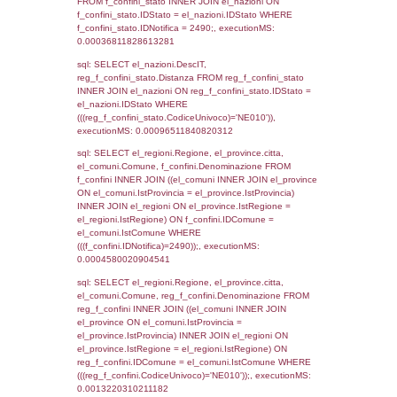
(((((reg_a1_stabilimento LEFT JOIN el_com
reg_a1_stabilimento.ComuneStab = el_com
LEFT JOIN el_province ON
reg_a1_stabilimento.ProvinciaStab =
el_province.IstProvincia) LEFT JOIN el_regi
reg_a1_stabilimento.RegioneStab = el_regio
LEFT JOIN el_comuni AS el_comuni_1 ON
reg_a1_stabilimento.IstComuneSL =
el_comuni_1.IstComune) LEFT JOIN el_pro
el_province_1 ON reg_a1_stabilimento.IstP
el_province_1.IstProvincia) LEFT JOIN el_re
el_regioni_1 ON reg_a1_stabilimento.IstRe
el_regioni_1.IstRegione where CodiceUnivo
executionMS: 0.00052690505981445
sql: SELECT a2p.Cognome, a2p.Nome FR
a2_ruolipersonale a2rp INNER JOIN a2_pe
a2rp.IDPersonale = a2p.IDPersonale WHE
(((a2p.IDNotifica)=2490) AND ((a2rp.IDTipoP
executionMS: 0.00044488906860352