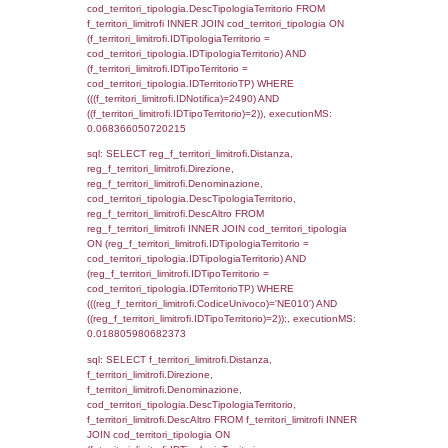
((reg_a2_ruolipersonale.IDTipoPersonale)=3
executionMS: 0.00092101097106934
sql: SELECT cod_ipa_aoo.des_amm, d1_cont
d1_controlli.UntAmmTerr, d1_controlli.UffCo
d1_controlli.Regione, d1_controlli.Provincia,
d1_controlli.Comune, d1_controlli.Via, d1_co
d1_controlli.Email, d1_controlli.Pec FROM 
INNER JOIN d1_controlli ON cod_ipa_aoo.I
d1_controlli.UntAmmTerr where IDNotifica=2
executionMS: 0.021430969238281
sql: SELECT * FROM d2_autorizzazioni W
IDNotifica=2490, executionMS: 0.0077531
sql: SELECT Ispezione, IDArticoloComma, Au
StatoIspezione, DATE_FORMAT(DataApertu
'%d/%m/%Y') as DataApertura,
DATE_FORMAT(DataChiusura, '%d/%m/%Y')
DataChiusura, DATE_FORMAT(DataUltimoPI
'%d/%m/%Y') as DataUltimoPIR FROM d3_is