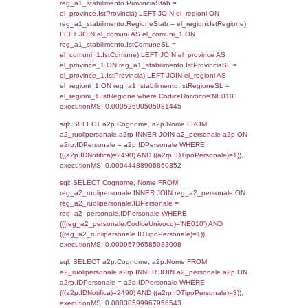
sql: SELECT `tablename`, `userlevelid`, `p
`userlevelpermissions` WHERE `userlevelid` I
executionMS: 0.0010528564453125
sql: SELECT a1.RagioneSociale, el_com.C
localita, el_prov.citta AS provincia,
DATE(n.DataInvioNotifica) as DataInvioNotifi
n.FileNotificaZip, n.DataFileNotificaZip FROM
LEFT JOIN infostabilimento i ON i.CodiceUn
n.CodiceUnivoco LEFT JOIN a1_stabilimen
a1.CodiceUnivoco = n.CodiceUnivoco LEFT
el_comuni AS el_com ON a1.ComuneStab 
el_com.IstComune LEFT JOIN el_province 
a1.ProvinciaStab = el_prov.IstProvincia W
n.IDNotifica = 2490;, executionMS: 0.002
sql: SELECT a1_stabilimento.*, el_comuni
ComuneST, el_province.citta as ProvinciaST
el_regioni.Regione as RegioneST, el_com
as ComuneSL, el_province_1.citta as Provi