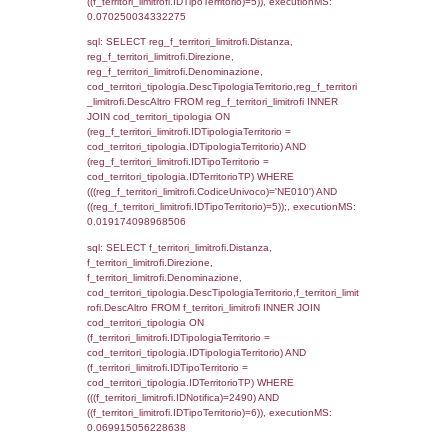
(f_territori_limitrofi.IDTipologiaTerritorio =
cod_territori_tipologia.IDTipologiaTerritorio 
f_territori_limitrofi.IDTipoTerritorio =
cod_territori_tipologia.IDTerritorioTP ) WHER
((f_territori_limitrofi.IDNotifica) = 2490 ) AND
cod_territori_tipologia.IDTerritorioTP = 1)
cod_territori_tipologia.DescTipologiaTerritori
executionMS: 0.051597118377686
sql: SELECT group_concat(reg_f_territori_lim
SEPARATOR '; ') AS DescAltro,
cod_territori_tipologia.DescTipologiaTerrito
reg_f_territori_limitrofi INNER JOIN cod_territ
ON (reg_f_territori_limitrofi.IDTipologiaTerrito
cod_territori_tipologia.IDTipologiaTerritorio 
reg_f_territori_limitrofi.IDTipoTerritorio =
cod_territori_tipologia.IDTerritorioTP) WHERE
((reg_f_territori_limitrofi.CodiceUnivoco) ='N
cod_territori_tipologia.IDTerritorioTP=1) gro
cod_territori_tipologia.DescTipologiaTerritorio