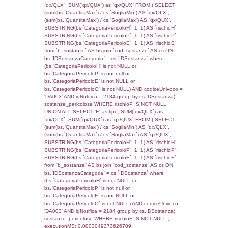
((reg_f_territori_limitrofi.IDTipoTerritorio)=6)
0.019288063049316
sql: SELECT f_territori_limitrofi.Distanza,
f_territori_limitrofi.Direzione,
f_territori_limitrofi.Denominazione,
cod_territori_tipologia.DescTipologiaTerritorio,
rofi.DescAltro FROM f_territori_limitrofi INN
cod_territori_tipologia ON
(f_territori_limitrofi.IDTipologiaTerritorio =
cod_territori_tipologia.IDTipologiaTerritorio)
(f_territori_limitrofi.IDTipoTerritorio =
cod_territori_tipologia.IDTerritorioTP) WHER
(((f_territori_limitrofi.IDNotifica)=2490) AND
((f_territori_limitrofi.IDTipoTerritorio)=7)), ex
0.06843900680542
sql: SELECT reg_f_territori_limitrofi.Distanza
reg_f_territori_limitrofi.Direzione,
reg_f_territori_limitrofi.Denominazione,