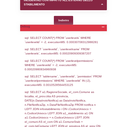
SEZIONE D (pubblico) - INFORMAZIONI G
AUTORIZZAZIONI/CERTIFICAZIONI E STAT
CONTROLLO A CUI è SOGGETTO LO STA
SEZIONE F (pubblico) - DESCRIZIONE
DELL'AMBIENTE/TERRITORIO CIRCOSTAN
STABILIMENTO
SEZIONE H (pubblico) - DESCRIZIONE SI
STABILIMENTO E RIEPILOGO SOSTANZE
DI CUI ALL'ALLEGATO 1 DEL DECRETO D
DELLA DIRETTIVA 2012/18/UE