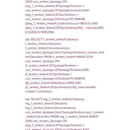
cod_territori_tipologia.IDTerritorioTP) WHER
(((f_territori_limitrofi.IDNotifica)=2490) AND
((f_territori_limitrofi.IDTipoTerritorio)=3)), ex
0.069592952728271
sql: SELECT reg_f_territori_limitrofi.Distanza
reg_f_territori_limitrofi.Direzione,
reg_f_territori_limitrofi.Denominazione,
cod_territori_tipologia.DescTipologiaTerritori
reg_f_territori_limitrofi.DescAltro FROM
reg_f_territori_limitrofi INNER JOIN cod_territ
ON (reg_f_territori_limitrofi.IDTipologiaTerrito
cod_territori_tipologia.IDTipologiaTerritorio)
(reg_f_territori_limitrofi.IDTipoTerritorio =
cod_territori_tipologia.IDTerritorioTP) WHER
(((reg_f_territori_limitrofi.CodiceUnivoco)='
((reg_f_territori_limitrofi.IDTipoTerritorio)=3)
0.01929497718811
sql: SELECT f_territori_limitrofi.Distanza,