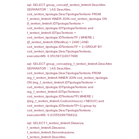
sql: SELECT Cognome, Nome FROM
reg_a2_ruolipersonale INNER JOIN reg_a2
reg_a2_ruolipersonale.IDPersonale =
reg_a2_personale.IDPersonale WHERE
(((reg_a2_personale.CodiceUnivoco)='NE01
((reg_a2_ruolipersonale.IDTipoPersonale)=1
executionMS: 0.00095796585083008
sql: SELECT a2p.Cognome, a2p.Nome FR
a2_ruolipersonale a2rp INNER JOIN a2_pe
a2rp.IDPersonale = a2p.IDPersonale WHE
(((a2p.IDNotifica)=2490) AND ((a2rp.IDTipoP
executionMS: 0.00038599967956543
sql: SELECT Cognome, Nome FROM
reg_a2_ruolipersonale INNER JOIN reg_a2
reg_a2_ruolipersonale.IDPersonale =
reg_a2_personale.IDPersonale WHERE
(((reg_a2_personale.CodiceUnivoco)='NE01