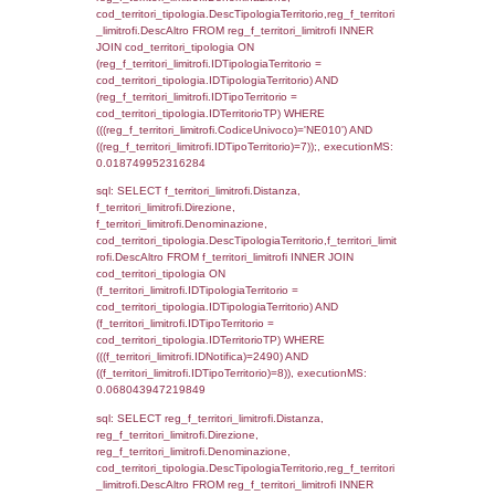
reg_f_territori_limitrofi.DescAltro FROM
reg_f_territori_limitrofi INNER JOIN cod_territ
ON (reg_f_territori_limitrofi.IDTipologiaTerrito
cod_territori_tipologia.IDTipologiaTerritorio)
(reg_f_territori_limitrofi.IDTipoTerritorio =
cod_territori_tipologia.IDTerritorioTP) WHER
(((reg_f_territori_limitrofi.CodiceUnivoco)='
((reg_f_territori_limitrofi.IDTipoTerritorio)=2)
0.018805980682373
sql: SELECT f_territori_limitrofi.Distanza,
f_territori_limitrofi.Direzione,
f_territori_limitrofi.Denominazione,
cod_territori_tipologia.DescTipologiaTerritori
f_territori_limitrofi.DescAltro FROM f_territori
JOIN cod_territori_tipologia ON
(f_territori_limitrofi.IDTipologiaTerritorio =
cod_territori_tipologia.IDTipologiaTerritorio)
(f_territori_limitrofi.IDTipoTerritorio =