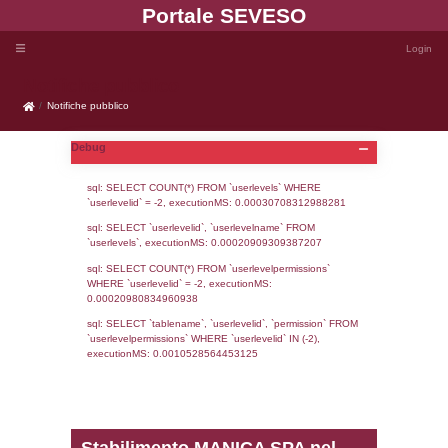
Portale SEVE
Notifiche pubblico
Notifiche pubblico
Debug
sql: SELECT COUNT(*) FROM `userlevels`
`userlevelid` = -2, executionMS: 0.000307
sql: SELECT `userlevelid`, `userlevelname`
`userlevels`, executionMS: 0.00020909309
sql: SELECT COUNT(*) FROM `userlevelperm
WHERE `userlevelid` = -2, executionMS: