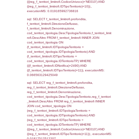
cod_territori_tipologia.IDTipologiaTerritorio)
(reg_f_territori_limitrofi.IDTipoTerritorio =
cod_territori_tipologia.IDTerritorioTP) WHER
(((reg_f_territori_limitrofi.CodiceUnivoco)='
((reg_f_territori_limitrofi.IDTipoTerritorio)=4)
0.019798040390015
sql: SELECT f_territori_limitrofi.Distanza,
f_territori_limitrofi.Direzione,
f_territori_limitrofi.Denominazione,
cod_territori_tipologia.DescTipologiaTerritori
f_territori_limitrofi.DescAltro FROM f_territori
JOIN cod_territori_tipologia ON
(f_territori_limitrofi.IDTipologiaTerritorio =
cod_territori_tipologia.IDTipologiaTerritorio)
(f_territori_limitrofi.IDTipoTerritorio =
cod_territori_tipologia.IDTerritorioTP) WHER
(((f_territori_limitrofi.IDNotifica)=2490) AND
((f_territori_limitrofi.IDTipoTerritorio)=5)), ex
0.070250034332275