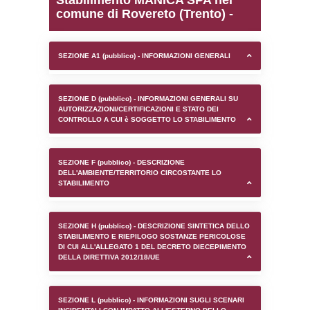
0.00020980834960938
sql: SELECT `tablename`, `userlevelid`, `p
`userlevelpermissions` WHERE `userlevelid` I
executionMS: 0.0010528564453125
Stabilimento MANICA SP
comune di Rovereto (Tre
SEZIONE A1 (pubblico) - INFORMAZIONI 