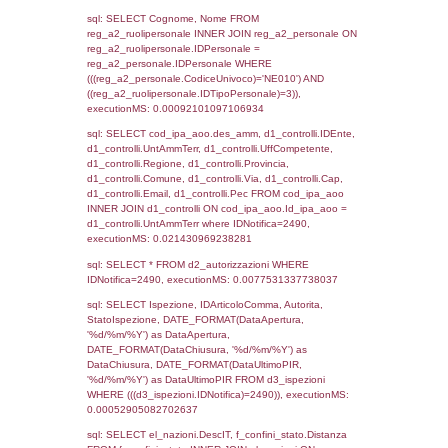
el_regioni_1.Regione as RegioneSL FROM
(((((a1_stabilimento LEFT JOIN el_comuni 
a1_stabilimento.ComuneStab = el_comuni.
LEFT JOIN el_province ON a1_stabilimento.
= el_province.IstProvincia) LEFT JOIN el_re
a1_stabilimento.RegioneStab = el_regioni.I
LEFT JOIN el_comuni AS el_comuni_1 ON
a1_stabilimento.IstComuneSL = el_comuni
LEFT JOIN el_province AS el_province_1 O
a1_stabilimento.IstProvinciaSL =
el_province_1.IstProvincia) LEFT JOIN el_re
el_regioni_1 ON a1_stabilimento.IstRegion
el_regioni_1.IstRegione where IDNotifica=2
executionMS: 0.00066614151000977
sql: SELECT reg_a1_stabilimento.*, el_co
ComuneST, el_province.citta as ProvinciaST
el_regioni.Regione as RegioneST, el_com
as ComuneSL, el_province_1.citta as Provi
el_regioni_1.Regione as RegioneSL FROM