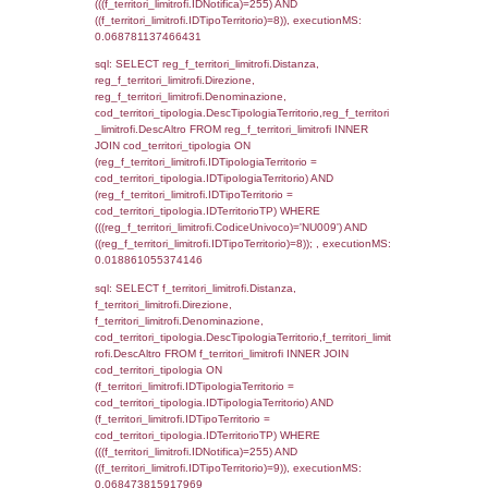
f_territori_limitrofi.Denominazione,
f_territori_limitrofi.DescAltro,
cod_territori_tipologia.DescTipologiaTerrito
f_territori_limitrofi INNER JOIN cod_territori
(f_territori_limitrofi.IDTipologiaTerritorio =
cod_territori_tipologia.IDTipologiaTerritorio)
(f_territori_limitrofi.IDTipoTerritorio =
cod_territori_tipologia.IDTerritorioTP) WHER
(((f_territori_limitrofi.IDNotifica)=255) AND
((f_territori_limitrofi.IDTipoTerritorio)=2)), ex
0.070473909378052
sql: SELECT f_territori_limitrofi.Distanza,
f_territori_limitrofi.Direzione,
f_territori_limitrofi.Denominazione,
cod_territori_tipologia.DescTipologiaTerritori
f_territori_limitrofi.DescAltro FROM f_territori
JOIN cod_territori_tipologia ON
(f_territori_limitrofi.IDTipologiaTerritorio =