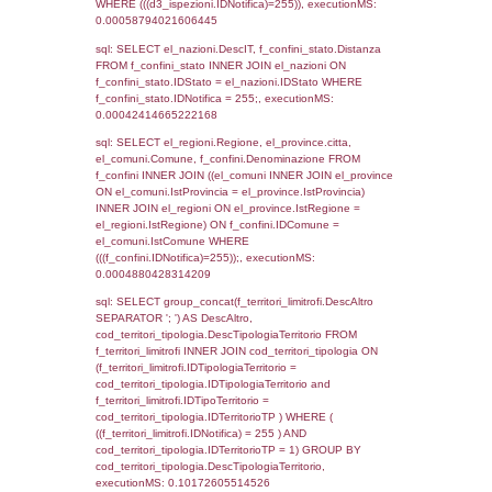
as ComuneSL, el_province_1.citta as Provi
el_regioni_1.Regione as RegioneSL FROM
(((((a1_stabilimento LEFT JOIN el_comuni 
a1_stabilimento.ComuneStab = el_comuni.
LEFT JOIN el_province ON a1_stabilimento.
= el_province.IstProvincia) LEFT JOIN el_re
a1_stabilimento.RegioneStab = el_regioni.I
LEFT JOIN el_comuni AS el_comuni_1 ON
a1_stabilimento.IstComuneSL = el_comuni
LEFT JOIN el_province AS el_province_1 O
a1_stabilimento.IstProvinciaSL =
el_province_1.IstProvincia) LEFT JOIN el_re
el_regioni_1 ON a1_stabilimento.IstRegion
el_regioni_1.IstRegione where IDNotifica=2
executionMS: 0.00053286552429199
sql: SELECT a2p.Cognome, a2p.Nome FR
a2_ruolipersonale a2rp INNER JOIN a2_pe
a2rp.IDPersonale = a2p.IDPersonale WHE
(((a2p.IDNotifica)=255) AND ((a2rp.IDTipoPe