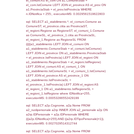
SEZIONE L (pubblico) - INFORMAZIONI S
INCIDENTALI CON IMPATTO ALL'ESTERN
STABILIMENTO
Indietro
Debug
sql: SELECT COUNT(*) FROM `userlevels`
`userlevelid` = -2, executionMS: 0.000296
sql: SELECT `userlevelid`, `userlevelname`
`userlevels`, executionMS: 0.00024104118
sql: SELECT COUNT(*) FROM `userlevelperm
WHERE `userlevelid` = -2, executionMS:
0.00020194053649902