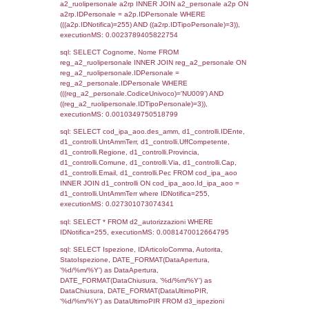
sql: SELECT `tablename`, `userlevelid`, `p
`userlevelpermissions` WHERE `userlevelid` I
executionMS: 0.0010099411010742
sql: SELECT a1.RagioneSociale, el_com.C
localita, el_prov.citta AS provincia,
DATE(n.DataInvioNotifica) as DataInvioNotifi
n.FileNotificaZip, n.DataFileNotificaZip FROM
LEFT JOIN infostabilimento i ON i.CodiceUn
n.CodiceUnivoco LEFT JOIN a1_stabilimen
a1.CodiceUnivoco = n.CodiceUnivoco LEFT
el_comuni AS el_com ON a1.ComuneStab 
el_com.IstComune LEFT JOIN el_province 
a1.ProvinciaStab = el_prov.IstProvincia W
n.IDNotifica = 255;, executionMS: 0.0029
sql: SELECT a1_stabilimento.*, el_comuni
ComuneST, el_province.citta as ProvinciaST
el_regioni.Regione as RegioneST, el_com