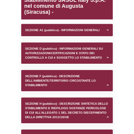
0.00020194053649902
sql: SELECT `tablename`, `userlevelid`, `p
`userlevelpermissions` WHERE `userlevelid` I
executionMS: 0.0010099411010742
Stabilimento SASOL Ital
nel comune di Augusta
(Siracusa) -
SEZIONE A1 (pubblico) - INFORMAZIONI 