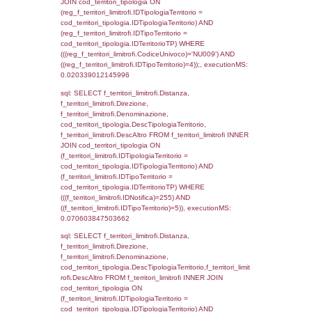
0.00042414665222168
sql: SELECT el_regioni.Regione, el_province
el_comuni.Comune, f_confini.Denominazio
f_confini INNER JOIN ((el_comuni INNER JO
ON el_comuni.IstProvincia = el_province.IstP
INNER JOIN el_regioni ON el_province.IstR
el_regioni.IstRegione) ON f_confini.IDComu
el_comuni.IstComune WHERE
(((f_confini.IDNotifica)=255));, executionMS:
0.0004880428314209
sql: SELECT group_concat(f_territori_limitrof
SEPARATOR '; ') AS DescAltro,
cod_territori_tipologia.DescTipologiaTerrito
f_territori_limitrofi INNER JOIN cod_territori
(f_territori_limitrofi.IDTipologiaTerritorio =
cod_territori_tipologia.IDTipologiaTerritorio 
f_territori_limitrofi.IDTipoTerritorio =
cod_territori_tipologia.IDTerritorioTP ) WHER