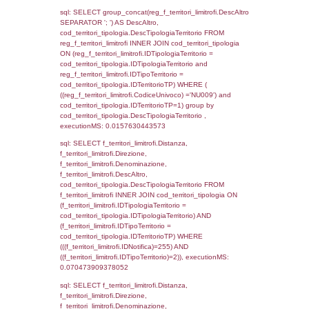
executionMS: 0.0027029514312744
sql: SELECT a2p.Cognome, a2p.Nome FR
a2_ruolipersonale a2rp INNER JOIN a2_pe
a2rp.IDPersonale = a2p.IDPersonale WHE
(((a2p.IDNotifica)=255) AND ((a2rp.IDTipoPe
executionMS: 0.0023789405822754
sql: SELECT Cognome, Nome FROM
reg_a2_ruolipersonale INNER JOIN reg_a2
reg_a2_ruolipersonale.IDPersonale =
reg_a2_personale.IDPersonale WHERE
(((reg_a2_personale.CodiceUnivoco)='NU00
((reg_a2_ruolipersonale.IDTipoPersonale)=3
executionMS: 0.0010349750518799
sql: SELECT cod_ipa_aoo.des_amm, d1_cont
d1_controlli.UntAmmTerr, d1_controlli.UffCo
d1_controlli.Regione, d1_controlli.Provincia,
d1_controlli.Comune, d1_controlli.Via, d1_co