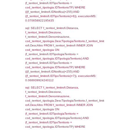
((f_territori_limitrofi.IDNotifica) = 255 ) AND
cod_territori_tipologia.IDTerritorioTP = 1)
cod_territori_tipologia.DescTipologiaTerritori
executionMS: 0.10172605514526
sql: SELECT group_concat(reg_f_territori_lim
SEPARATOR '; ') AS DescAltro,
cod_territori_tipologia.DescTipologiaTerrito
reg_f_territori_limitrofi INNER JOIN cod_territ
ON (reg_f_territori_limitrofi.IDTipologiaTerrito
cod_territori_tipologia.IDTipologiaTerritorio 
reg_f_territori_limitrofi.IDTipoTerritorio =
cod_territori_tipologia.IDTerritorioTP) WHERE
((reg_f_territori_limitrofi.CodiceUnivoco) ='N
cod_territori_tipologia.IDTerritorioTP=1) gro
cod_territori_tipologia.DescTipologiaTerritorio
executionMS: 0.0157630443573
sql: SELECT f_territori_limitrofi.Distanza,
f_territori_limitrofi.Direzione,