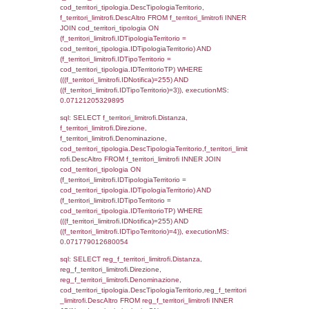
d1_controlli.Email, d1_controlli.Pec FROM 
INNER JOIN d1_controlli ON cod_ipa_aoo.I
d1_controlli.UntAmmTerr where IDNotifica=2
executionMS: 0.027301073074341
sql: SELECT * FROM d2_autorizzazioni W
IDNotifica=255, executionMS: 0.00814700
sql: SELECT Ispezione, IDArticoloComma, Au
StatoIspezione, DATE_FORMAT(DataApertu
'%d/%m/%Y') as DataApertura,
DATE_FORMAT(DataChiusura, '%d/%m/%Y')
DataChiusura, DATE_FORMAT(DataUltimoPI
'%d/%m/%Y') as DataUltimoPIR FROM d3_is
WHERE (((d3_ispezioni.IDNotifica)=255)), e
0.00058794021606445
sql: SELECT el_nazioni.DescIT, f_confini_st
FROM f_confini_stato INNER JOIN el_nazio
f_confini_stato.IDStato = el_nazioni.IDSta
f_confini_stato.IDNotifica = 255;, execution