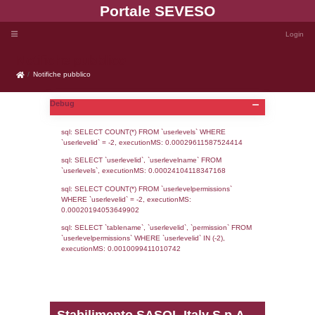
Portale SEVE
Notifiche pubblico
Notifiche pubblico
Debug
sql: SELECT COUNT(*) FROM `userlevels`
`userlevelid` = -2, executionMS: 0.000296
sql: SELECT `userlevelid`, `userlevelname`
`userlevels`, executionMS: 0.00024104118
sql: SELECT COUNT(*) FROM `userlevelperm
WHERE `userlevelid` = -2, executionMS: