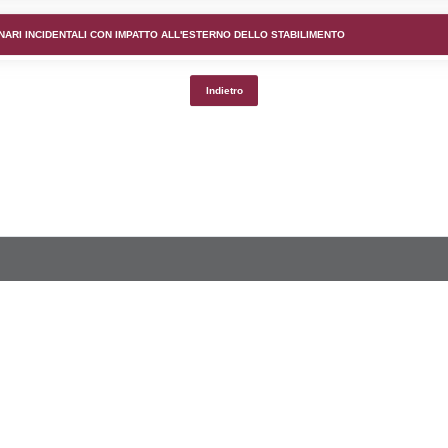
lico) - DESCRIZIONE DELL'AMBIENTE/TERRITORIO CIRCOS
lico) - DESCRIZIONE SINTETICA DELLO STABILIMENTO E
lico) - INFORMAZIONI SUGLI SCENARI INCIDENTALI CON I