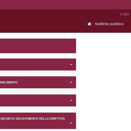
Portale SEVESO
 comune di Mortara (Pavia) -
TIFICAZIONI E STATO DEI CONTROLLO A CUI è SOGGETTO 