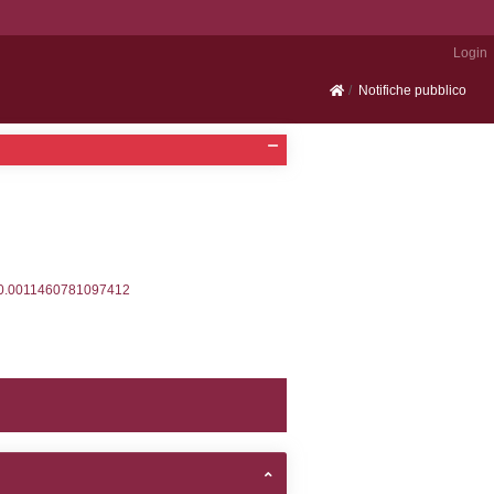
Portale SEVESO
2, executionMS: 0.0004279613494873
ecutionMS: 0.00023913383483887
velid` = -2, executionMS: 0.00021004676818848
velpermissions` WHERE `userlevelid` IN (-2), execut