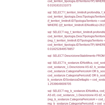
0.0199151039
sql: SELECT f_ter
f_territori_limit
cod_territori_tip
AND ((f_territor
sql: SELECT reg_f
cod_territori_ti
(reg_f_territori_
cod_territori_ti
0.0193061828
sql: SELECT f_ter
cod_territori_ti
(f_territori_limi
WHERE (((f_terri