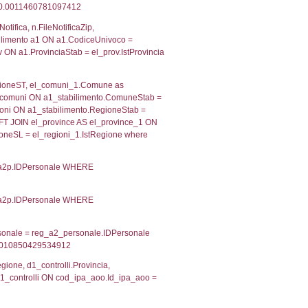
 RIEPILOGO SOSTANZE PERICOLOSE DI CUI ALL'ALLEGATO
MPATTO ALL'ESTERNO DELLO STABILIMENTO
Indietro
2, executionMS: 0.0004279613494873
ecutionMS: 0.00023913383483887