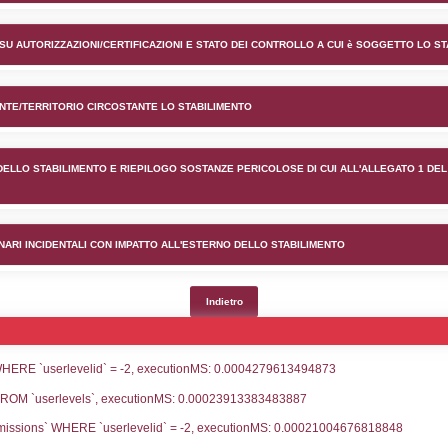
nto Gela Gas nel comune di G
lico) - INFORMAZIONI GENERALI
lico) - INFORMAZIONI GENERALI SU AUTORIZZAZIONI/CER
lico) - DESCRIZIONE DELL'AMBIENTE/TERRITORIO CIRCOS