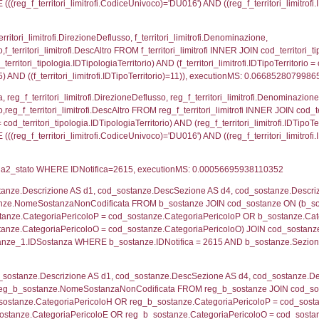
12354
ritori_limitrofi.Distanza, f_territori_limitrofi.Direzion
rofi.DescAltro FROM f_territori_limitrofi INNER JOIN cod_
ologia.IDTipologiaTerritorio) AND (f_territori_limitrofi.
i_limitrofi.IDTipoTerritorio)=5)), executionMS: 0.070
_territori_limitrofi.Distanza, reg_f_territori_limitrofi
pologia.DescTipologiaTerritorio,reg_f_territori_limitro
limitrofi.IDTipologiaTerritorio = cod_territori_tipologia.
pologia.IDTerritorioTP) WHERE (((reg_f_territori_limitr
61328
ritori_limitrofi.Distanza, f_territori_limitrofi.Direzione
pologia.DescTipologiaTerritorio,f_territori_limitrofi.De
trofi.IDTipologiaTerritorio = cod_territori_tipologia.IDTip
tori_limitrofi.IDNotifica)=2615) AND ((f_territori_lim