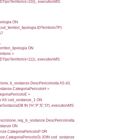
e, f_territori_limitrofi.Denominazione, cod_territori_tipo
territori_tipologia ON (f_territori_limitrofi.IDTipologiaT
IDTipoTerritorio = cod_territori_tipologia.IDTerritorioTP
333957672119
.Direzione, reg_f_territori_limitrofi.Denominazione,
fi.DescAltro FROM reg_f_territori_limitrofi INNER JOIN c
IDTipologiaTerritorio) AND (reg_f_territori_limitrofi.IDTi
ofi.CodiceUnivoco)='DU016') AND ((reg_f_territori_limit
, f_territori_limitrofi.Denominazione,
scAltro FROM f_territori_limitrofi INNER JOIN cod_territ
ologiaTerritorio) AND (f_territori_limitrofi.IDTipoTerrito
itrofi.IDTipoTerritorio)=6)), executionMS: 0.0705890655