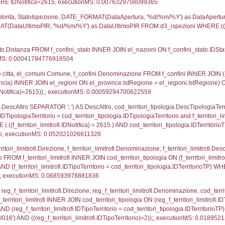
UNT(*) FROM `userlevelpermissions` WHERE `userle
blename`, `userlevelid`, `permission` FROM `userle
agioneSociale, el_com.Comune as localita, el_prov.cit
icaZip FROM notifica n LEFT JOIN infostabilimento 
o LEFT JOIN el_comuni AS el_com ON a1.ComuneStab 
fica = 2615;, executionMS: 0.0028719902038574
stabilimento.*, el_comuni.Comune as ComuneST, el_
rovince_1.citta as ProvinciaSL, el_regioni_1.Regio
mune) LEFT JOIN el_province ON a1_stabilimento.Pro
Regione) LEFT JOIN el_comuni AS el_comuni_1 ON a1
.IstProvinciaSL = el_province_1.IstProvincia) LEFT J
5, executionMS: 0.00056004524230957
p.Cognome, a2p.Nome FROM a2_ruolipersonale a2r
ica)=2615) AND ((a2rp.IDTipoPersonale)=1)), execut