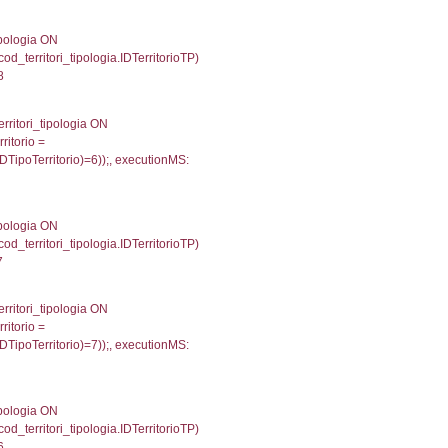
504
une, f_confini.Denominazione FROM f_confini INNER 
gioni ON el_province.IstRegione = el_regioni.IstRegi
cutionMS: 0.00059294700622559
') AS DescAltro, cod_territori_tipologia.DescTipologia
od_territori_tipologia.IDTipologiaTerritorio and f_territor
i.IDNotifica) = 2615 ) AND cod_territori_tipologia.IDTer
021026611328
 f_territori_limitrofi.Denominazione, f_territori_limitrofi
i INNER JOIN cod_territori_tipologia ON (f_territori_lim
IDTipoTerritorio = cod_territori_tipologia.IDTerritorioTP
593978881836
.Direzione, reg_f_territori_limitrofi.Denominazione, cod_
JOIN cod_territori_tipologia ON (reg_f_territori_limitrof