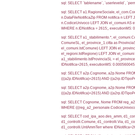
SEZIONE H (pubb
2012/18/UE
SEZIONE L (pubb
Debug
sql: SELECT CO
sql: SELECT `u