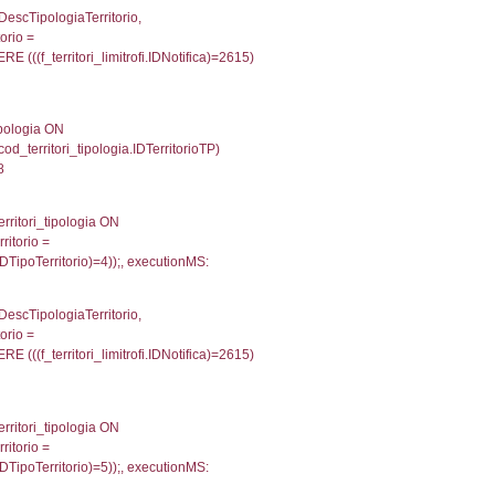
p INNER JOIN a2_personale a2p ON a2rp.IDPersona
ionMS: 0.0024309158325195
IN reg_a2_personale ON reg_a2_ruolipersonale.ID
_ruolipersonale.IDTipoPersonale)=3)), executionM
UntAmmTerr, d1_controlli.UffCompetente, d1_controlli
lli.Email, d1_controlli.Pec FROM cod_ipa_aoo INNER 
21490097045898
xecutionMS: 0.0076329708099365
e, DATE_FORMAT(DataApertura, '%d/%m/%Y') as Data
/%Y') as DataUltimoPIR FROM d3_ispezioni WHERE (
fini_stato INNER JOIN el_nazioni ON f_confini_stato.