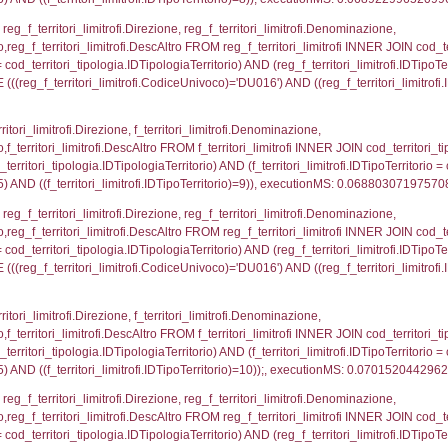
pologia.IDTipologiaTerritorio) AND (reg_f_territori_limi
ri_limitrofi.CodiceUnivoco)='DU016') AND ((reg_f_terri
ritori_limitrofi.Distanza, f_territori_limitrofi.Direzion
rofi.DescAltro FROM f_territori_limitrofi INNER JOIN cod_
ologia.IDTipologiaTerritorio) AND (f_territori_limitrofi.
i_limitrofi.IDTipoTerritorio)=3)), executionMS: 0.070
ritori_limitrofi.Distanza, f_territori_limitrofi.Direzione
pologia.DescTipologiaTerritorio,f_territori_limitrofi.De
trofi.IDTipologiaTerritorio = cod_territori_tipologia.IDTip
tori_limitrofi.IDNotifica)=2615) AND ((f_territori_lim
_territori_limitrofi.Distanza, reg_f_territori_limitrofi
pologia.DescTipologiaTerritorio,reg_f_territori_limitro
limitrofi.IDTipologiaTerritorio = cod_territori_tipologia.
pologia.IDTerritorioTP) WHERE (((reg_f_territori_limitr