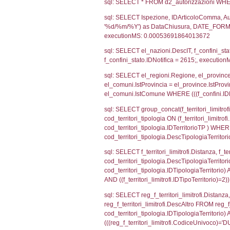
sql: SELECT CO
sql: SELECT `ta
sql: SELECT a1.R
n.DataFileNotif
n.CodiceUnivoc
WHERE n.IDNoti
sql: SELECT a1_
ComuneSL, el_p
el_comuni.IstCo
el_regioni.Ist
a1_stabilimento
IDNotifica=261
sql: SELECT a2
(((a2p.IDNotif