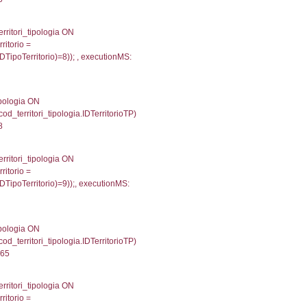
trofi.IDTipoTerritorio = cod_territori_tipologia.IDTerri
tori_limitrofi.IDTipoTerritorio)=2));, executionMS: 0.
e, f_territori_limitrofi.Denominazione, cod_territori_tipo
territori_tipologia ON (f_territori_limitrofi.IDTipologiaT
IDTipoTerritorio = cod_territori_tipologia.IDTerritorioTP
154190063477
, f_territori_limitrofi.Denominazione,
scAltro FROM f_territori_limitrofi INNER JOIN cod_territ
ologiaTerritorio) AND (f_territori_limitrofi.IDTipoTerrito
itrofi.IDTipoTerritorio)=4)), executionMS: 0.0717380046
.Direzione, reg_f_territori_limitrofi.Denominazione,
fi.DescAltro FROM reg_f_territori_limitrofi INNER JOIN c
IDTipologiaTerritorio) AND (reg_f_territori_limitrofi.IDTi
ofi.CodiceUnivoco)='DU016') AND ((reg_f_territori_limit