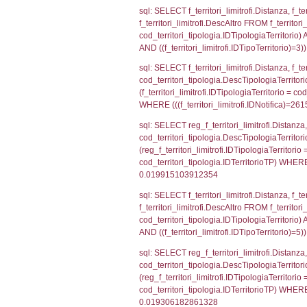
sql: SELECT a2
(((a2p.IDNotif
sql: SELECT Co
WHERE (((reg_a
sql: SELECT cod
d1_controlli.Co
d1_controlli.U
sql: SELECT * 
sql: SELECT Is
'%d/%m/%Y') as
executionMS: 
sql: SELECT el_