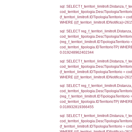
f_confini_stato
sql: SELECT el_
el_comuni.IstPr
el_comuni.IstC
sql: SELECT grou
cod_territori_tip
cod_territori_ti
cod_territori_t
sql: SELECT f_ter
cod_territori_ti
cod_territori_tip
AND ((f_territor
sql: SELECT reg_f
reg_f_territori_l