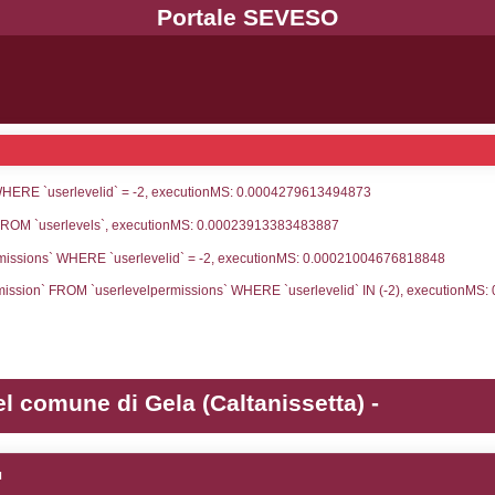
UNT(*) FROM `userlevels` WHERE `userlevelid` = -
serlevelid`, `userlevelname` FROM `userlevels`, ex
UNT(*) FROM `userlevelpermissions` WHERE `userle
blename`, `userlevelid`, `permission` FROM `userle