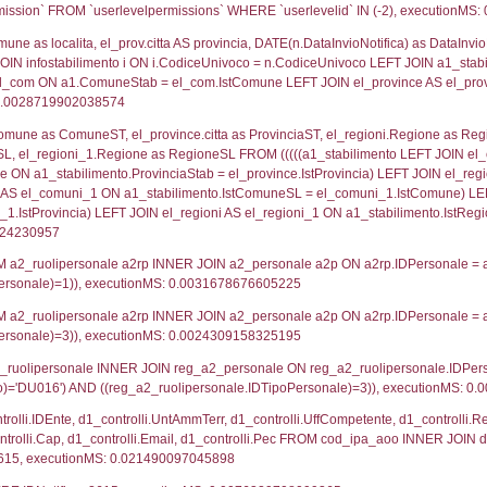
lico) - DESCRIZIONE SINTETICA DELLO STABILIMENTO E
lico) - INFORMAZIONI SUGLI SCENARI INCIDENTALI CON I
UNT(*) FROM `userlevels` WHERE `userlevelid` = -
serlevelid`, `userlevelname` FROM `userlevels`, ex