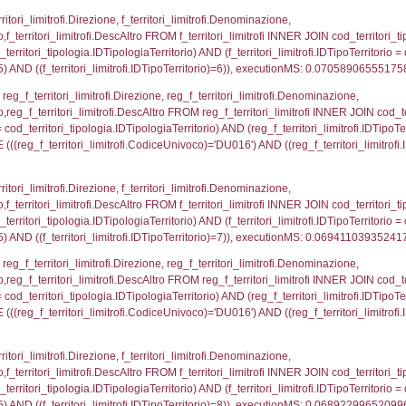
.IDNotifica = 2615;, executionMS: 0.00041794776916
regioni.Regione, el_province.citta, el_comuni.Com
ovincia = el_province.IstProvincia) INNER JOIN el_re
omune WHERE (((f_confini.IDNotifica)=2615));, exe
p_concat(f_territori_limitrofi.DescAltro SEPARATOR '; 
ologia ON (f_territori_limitrofi.IDTipologiaTerritorio = c
pologia.IDTerritorioTP ) WHERE ( ((f_territori_limitrof
ipologia.DescTipologiaTerritorio, executionMS: 0.052
ritori_limitrofi.Distanza, f_territori_limitrofi.Direzione,
pologia.DescTipologiaTerritorio FROM f_territori_limitrof
ologia.IDTipologiaTerritorio) AND (f_territori_limitrofi.
i_limitrofi.IDTipoTerritorio)=2)), executionMS: 0.068
_territori_limitrofi.Distanza, reg_f_territori_limitrofi
imitrofi.DescAltro FROM reg_f_territori_limitrofi INNER 