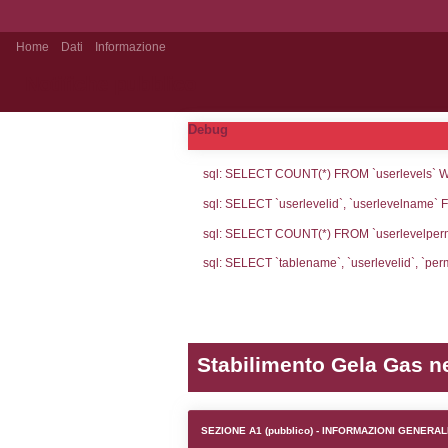
Home
Dati
Informazione
Notifiche pubblico
Debug
sql: SELECT CO
sql: SELECT `u
sql: SELECT CO
sql: SELECT `ta