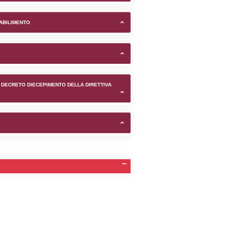
ela (Caltanissetta) -
TIFICAZIONI E STATO DEI CONTROLLO A CUI è SOGGETTO 
TANTE LO STABILIMENTO