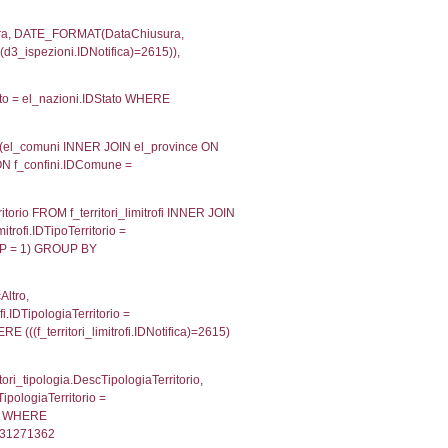
velid` = -2, executionMS: 0.00021004676818848
velpermissions` WHERE `userlevelid` IN (-2), execut
ta AS provincia, DATE(n.DataInvioNotifica) as DataInv
i ON i.CodiceUnivoco = n.CodiceUnivoco LEFT JOIN a1
= el_com.IstComune LEFT JOIN el_province AS el_pr
province.citta as ProvinciaST, el_regioni.Regione 
ne as RegioneSL FROM (((((a1_stabilimento LEFT JO
vinciaStab = el_province.IstProvincia) LEFT JOIN el
_stabilimento.IstComuneSL = el_comuni_1.IstComune
OIN el_regioni AS el_regioni_1 ON a1_stabilimento.I
p INNER JOIN a2_personale a2p ON a2rp.IDPersona
ionMS: 0.0031678676605225