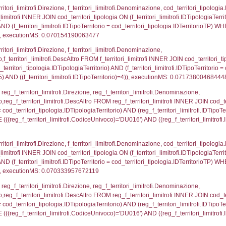
p.Cognome, a2p.Nome FROM a2_ruolipersonale a2r
ica)=2615) AND ((a2rp.IDTipoPersonale)=3)), execut
gnome, Nome FROM reg_a2_ruolipersonale INNER JO
2_personale.CodiceUnivoco)='DU016') AND ((reg_a2
_ipa_aoo.des_amm, d1_controlli.IDEnte, d1_controlli.
mune, d1_controlli.Via, d1_controlli.Cap, d1_contro
ntAmmTerr where IDNotifica=2615, executionMS: 0.0
FROM d2_autorizzazioni WHERE IDNotifica=2615, e
pezione, IDArticoloComma, Autorita, StatoIspezion
 DataChiusura, DATE_FORMAT(DataUltimoPIR, '%d/%m
0.00053691864013672
nazioni.DescIT, f_confini_stato.Distanza FROM f_con