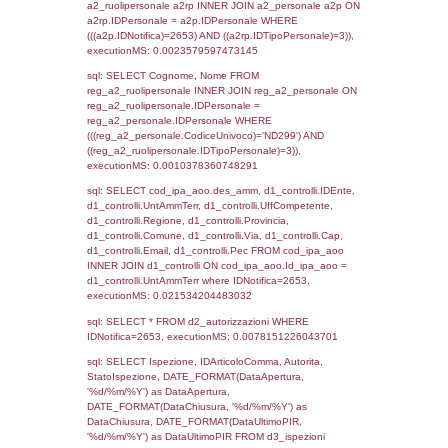
sql: SELECT `tablename`, `userlevelid`, `p
`userlevelpermissions` WHERE `userlevelid` I
executionMS: 0.00093197822570801
sql: SELECT a1.RagioneSociale, el_com.C
localita, el_prov.citta AS provincia,
DATE(n.DataInvioNotifica) as DataInvioNotifi
n.FileNotificaZip, n.DataFileNotificaZip FROM
LEFT JOIN infostabilimento i ON i.CodiceUn
n.CodiceUnivoco LEFT JOIN a1_stabilimen
a1.CodiceUnivoco = n.CodiceUnivoco LEFT
el_comuni AS el_com ON a1.ComuneStab 
el_com.IstComune LEFT JOIN el_province 
a1.ProvinciaStab = el_prov.IstProvincia W
n.IDNotifica = 2653;, executionMS: 0.003
sql: SELECT a1_stabilimento.*, el_comuni
ComuneST, el_province.citta as ProvinciaST
el_regioni.Regione as RegioneST, el_com