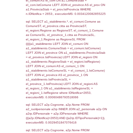
SEZIONE L (pubblico) - INFORMAZIONI S
INCIDENTALI CON IMPATTO ALL'ESTERN
STABILIMENTO
Indietro
Debug
sql: SELECT COUNT(*) FROM `userlevels`
`userlevelid` = -2, executionMS: 0.000361
sql: SELECT `userlevelid`, `userlevelname`
`userlevels`, executionMS: 0.00024604797
sql: SELECT COUNT(*) FROM `userlevelperm
WHERE `userlevelid` = -2, executionMS:
0.00022101402282715