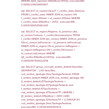
as ComuneSL, el_province_1.citta as Provi
el_regioni_1.Regione as RegioneSL FROM
(((((a1_stabilimento LEFT JOIN el_comuni 
a1_stabilimento.ComuneStab = el_comuni.
LEFT JOIN el_province ON a1_stabilimento.
= el_province.IstProvincia) LEFT JOIN el_re
a1_stabilimento.RegioneStab = el_regioni.I
LEFT JOIN el_comuni AS el_comuni_1 ON
a1_stabilimento.IstComuneSL = el_comuni
LEFT JOIN el_province AS el_province_1 O
a1_stabilimento.IstProvinciaSL =
el_province_1.IstProvincia) LEFT JOIN el_re
el_regioni_1 ON a1_stabilimento.IstRegion
el_regioni_1.IstRegione where IDNotifica=2
executionMS: 0.00060486793518066
sql: SELECT a2p.Cognome, a2p.Nome FR
a2_ruolipersonale a2rp INNER JOIN a2_pe
a2rp.IDPersonale = a2p.IDPersonale WHE
(((a2p.IDNotifica)=2653) AND ((a2rp.IDTipoP