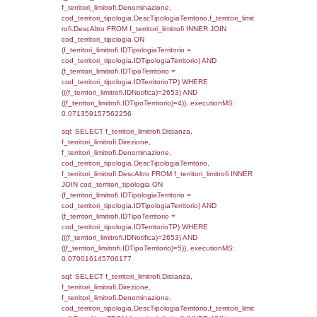
d1_controlli.Email, d1_controlli.Pec FROM 
INNER JOIN d1_controlli ON cod_ipa_aoo.I
d1_controlli.UntAmmTerr where IDNotifica=2
executionMS: 0.021534204483032
sql: SELECT * FROM d2_autorizzazioni W
IDNotifica=2653, executionMS: 0.0078151
sql: SELECT Ispezione, IDArticoloComma, Au
StatoIspezione, DATE_FORMAT(DataApertu
'%d/%m/%Y') as DataApertura,
DATE_FORMAT(DataChiusura, '%d/%m/%Y')
DataChiusura, DATE_FORMAT(DataUltimoPI
'%d/%m/%Y') as DataUltimoPIR FROM d3_is
WHERE (((d3_ispezioni.IDNotifica)=2653)), 
0.00062108039855957
sql: SELECT el_nazioni.DescIT, f_confini_st
FROM f_confini_stato INNER JOIN el_nazio
f_confini_stato.IDStato = el_nazioni.IDSta
f_confini_stato.IDNotifica = 2653;, executi