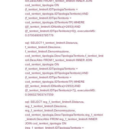
0.00052690505981445
sql: SELECT el_regioni.Regione, el_province
el_comuni.Comune, f_confini.Denominazio
f_confini INNER JOIN ((el_comuni INNER JO
ON el_comuni.IstProvincia = el_province.IstP
INNER JOIN el_regioni ON el_province.IstR
el_regioni.IstRegione) ON f_confini.IDComu
el_comuni.IstComune WHERE
(((f_confini.IDNotifica)=2653));, executionMS
0.00054597854614258
sql: SELECT group_concat(f_territori_limitrof
SEPARATOR '; ') AS DescAltro,
cod_territori_tipologia.DescTipologiaTerrito
f_territori_limitrofi INNER JOIN cod_territori
(f_territori_limitrofi.IDTipologiaTerritorio =
cod_territori_tipologia.IDTipologiaTerritorio 
f_territori_limitrofi.IDTipoTerritorio =
cod_territori_tipologia.IDTerritorioTP ) WHER