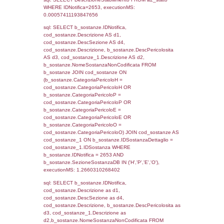
0.070016145706177
sql: SELECT f_territori_limitrofi.Distanza,
f_territori_limitrofi.Direzione,
f_territori_limitrofi.Denominazione,
cod_territori_tipologia.DescTipologiaTerritorio,
rofi.DescAltro FROM f_territori_limitrofi INN
cod_territori_tipologia ON
(f_territori_limitrofi.IDTipologiaTerritorio =
cod_territori_tipologia.IDTipologiaTerritorio)
(f_territori_limitrofi.IDTipoTerritorio =
cod_territori_tipologia.IDTerritorioTP) WHER
(((f_territori_limitrofi.IDNotifica)=2653) AND
((f_territori_limitrofi.IDTipoTerritorio)=6)), ex
0.070048093795776
sql: SELECT f_territori_limitrofi.Distanza,
f_territori_limitrofi.Direzione,
f_territori_limitrofi.Denominazione,
cod_territori_tipologia.DescTipologiaTerritorio,