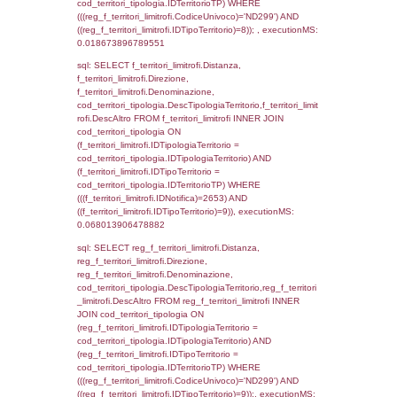
f_territori_limitrofi.Direzione,
f_territori_limitrofi.Denominazione,
cod_territori_tipologia.DescTipologiaTerritori
f_territori_limitrofi.DescAltro FROM f_territori
JOIN cod_territori_tipologia ON
(f_territori_limitrofi.IDTipologiaTerritorio =
cod_territori_tipologia.IDTipologiaTerritorio)
(f_territori_limitrofi.IDTipoTerritorio =
cod_territori_tipologia.IDTerritorioTP) WHER
(((f_territori_limitrofi.IDNotifica)=2653) AND
((f_territori_limitrofi.IDTipoTerritorio)=3)), ex
0.070105075836182
sql: SELECT f_territori_limitrofi.Distanza,
f_territori_limitrofi.Direzione,
f_territori_limitrofi.Denominazione,
cod_territori_tipologia.DescTipologiaTerritorio,
rofi.DescAltro FROM f_territori_limitrofi INN
cod_territori_tipologia ON