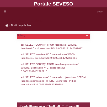
Portale SEVE
Notifiche pubblico
Notifiche pubblico
Debug
sql: SELECT COUNT(*) FROM `userlevels`
`userlevelid` = -2, executionMS: 0.000361
sql: SELECT `userlevelid`, `userlevelname`
`userlevels`, executionMS: 0.00024604797
sql: SELECT COUNT(*) FROM `userlevelperm
WHERE `userlevelid` = -2, executionMS: