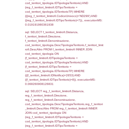
((f_territori_limitrofi.IDNotifica) = 2653 ) AND
cod_territori_tipologia.IDTerritorioTP = 1)
cod_territori_tipologia.DescTipologiaTerritori
executionMS: 0.052603006362915
sql: SELECT f_territori_limitrofi.Distanza,
f_territori_limitrofi.Direzione,
f_territori_limitrofi.Denominazione,
f_territori_limitrofi.DescAltro,
cod_territori_tipologia.DescTipologiaTerrito
f_territori_limitrofi INNER JOIN cod_territori
(f_territori_limitrofi.IDTipologiaTerritorio =
cod_territori_tipologia.IDTipologiaTerritorio)
(f_territori_limitrofi.IDTipoTerritorio =
cod_territori_tipologia.IDTerritorioTP) WHER
(((f_territori_limitrofi.IDNotifica)=2653) AND
((f_territori_limitrofi.IDTipoTerritorio)=2)), ex
0.069294929504395
sql: SELECT f_territori_limitrofi.Distanza,