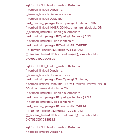
executionMS: 0.0029451847076416
sql: SELECT a2p.Cognome, a2p.Nome FR
a2_ruolipersonale a2rp INNER JOIN a2_pe
a2rp.IDPersonale = a2p.IDPersonale WHE
(((a2p.IDNotifica)=2653) AND ((a2rp.IDTipoP
executionMS: 0.0023579597473145
sql: SELECT Cognome, Nome FROM
reg_a2_ruolipersonale INNER JOIN reg_a2
reg_a2_ruolipersonale.IDPersonale =
reg_a2_personale.IDPersonale WHERE
(((reg_a2_personale.CodiceUnivoco)='ND29
((reg_a2_ruolipersonale.IDTipoPersonale)=3
executionMS: 0.0010378360748291
sql: SELECT cod_ipa_aoo.des_amm, d1_cont
d1_controlli.UntAmmTerr, d1_controlli.UffCo
d1_controlli.Regione, d1_controlli.Provincia,
d1_controlli.Comune, d1_controlli.Via, d1_co