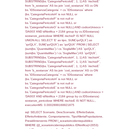
(((reg_f_territori_limitrofi.CodiceUnivoco)='
((reg_f_territori_limitrofi.IDTipoTerritorio)=7)
0.019191980361938
sql: SELECT f_territori_limitrofi.Distanza,
f_territori_limitrofi.Direzione,
f_territori_limitrofi.Denominazione,
cod_territori_tipologia.DescTipologiaTerritorio,
rofi.DescAltro FROM f_territori_limitrofi INN
cod_territori_tipologia ON
(f_territori_limitrofi.IDTipologiaTerritorio =
cod_territori_tipologia.IDTipologiaTerritorio)
(f_territori_limitrofi.IDTipoTerritorio =
cod_territori_tipologia.IDTerritorioTP) WHER
(((f_territori_limitrofi.IDNotifica)=2653) AND
((f_territori_limitrofi.IDTipoTerritorio)=8)), ex
0.068260908126831
sql: SELECT reg_f_territori_limitrofi.Distanza
reg_f_territori_limitrofi.Direzione,