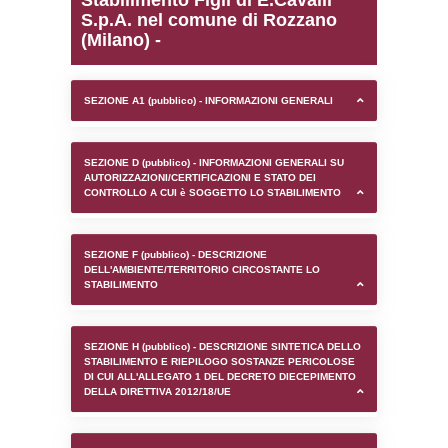
0.00022101402282715
sql: SELECT `tablename`, `userlevelid`, `p
`userlevelpermissions` WHERE `userlevelid` I
executionMS: 0.00093197822570801
Stabilimento Figli di E.C
S.p.A. nel comune di R
(Milano) -
SEZIONE A1 (pubblico) - INFORMAZIONI 