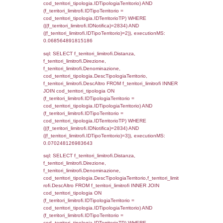
executionMS: 0.0032069683074951
sql: SELECT a2p.Cognome, a2p.Nome FR
a2_ruolipersonale a2rp INNER JOIN a2_pe
a2rp.IDPersonale = a2p.IDPersonale WHE
(((a2p.IDNotifica)=2834) AND ((a2rp.IDTipoP
executionMS: 0.0024211406707764
sql: SELECT cod_ipa_aoo.des_amm, d1_cont
d1_controlli.UntAmmTerr, d1_controlli.UffCo
d1_controlli.Regione, d1_controlli.Provincia,
d1_controlli.Comune, d1_controlli.Via, d1_co
d1_controlli.Email, d1_controlli.Pec FROM 
INNER JOIN d1_controlli ON cod_ipa_aoo.I
d1_controlli.UntAmmTerr where IDNotifica=2
executionMS: 0.021735191345215
sql: SELECT * FROM d2_autorizzazioni W
IDNotifica=2834, executionMS: 0.0079400
sql: SELECT Ispezione, IDArticoloComma, Au