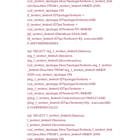
(f_territori_limitrofi.IDTipoTerritorio =
cod_territori_tipologia.IDTerritorioTP) WHER
(((f_territori_limitrofi.IDNotifica)=2834) AND
((f_territori_limitrofi.IDTipoTerritorio)=3)), ex
0.070248126983643
sql: SELECT f_territori_limitrofi.Distanza,
f_territori_limitrofi.Direzione,
f_territori_limitrofi.Denominazione,
cod_territori_tipologia.DescTipologiaTerritorio,
rofi.DescAltro FROM f_territori_limitrofi INN
cod_territori_tipologia ON
(f_territori_limitrofi.IDTipologiaTerritorio =
cod_territori_tipologia.IDTipologiaTerritorio)
(f_territori_limitrofi.IDTipoTerritorio =
cod_territori_tipologia.IDTerritorioTP) WHER
(((f_territori_limitrofi.IDNotifica)=2834) AND
((f_territori_limitrofi.IDTipoTerritorio)=4)), ex
0.072074174880981