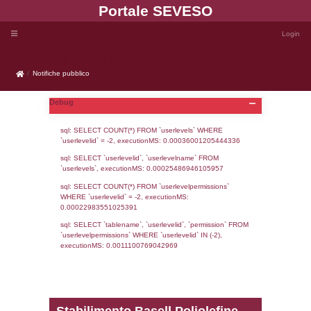
Portale SEVE
Notifiche pubblico
Notifiche pubblico
Debug
sql: SELECT COUNT(*) FROM `userlevels`
`userlevelid` = -2, executionMS: 0.000360
sql: SELECT `userlevelid`, `userlevelname`
`userlevels`, executionMS: 0.00025486946
sql: SELECT COUNT(*) FROM `userlevelperm
WHERE `userlevelid` = -2, executionMS: