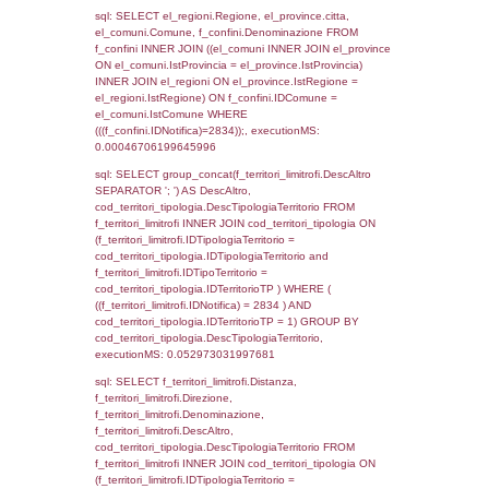
as ComuneSL, el_province_1.citta as Provi
el_regioni_1.Regione as RegioneSL FROM
(((((a1_stabilimento LEFT JOIN el_comuni 
a1_stabilimento.ComuneStab = el_comuni.
LEFT JOIN el_province ON a1_stabilimento.
= el_province.IstProvincia) LEFT JOIN el_re
a1_stabilimento.RegioneStab = el_regioni.I
LEFT JOIN el_comuni AS el_comuni_1 ON
a1_stabilimento.IstComuneSL = el_comuni
LEFT JOIN el_province AS el_province_1 O
a1_stabilimento.IstProvinciaSL =
el_province_1.IstProvincia) LEFT JOIN el_re
el_regioni_1 ON a1_stabilimento.IstRegion
el_regioni_1.IstRegione where IDNotifica=2
executionMS: 0.0005791187286377
sql: SELECT a2p.Cognome, a2p.Nome FR
a2_ruolipersonale a2rp INNER JOIN a2_pe
a2rp.IDPersonale = a2p.IDPersonale WHE
(((a2p.IDNotifica)=2834) AND ((a2rp.IDTipoP