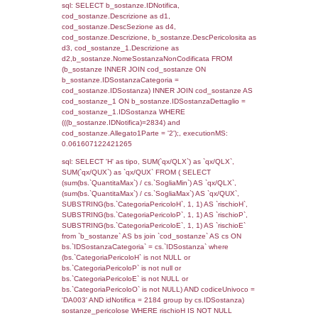
0.07031512260437
sql: SELECT f_territori_limitrofi.Distanza,
f_territori_limitrofi.Direzione,
f_territori_limitrofi.Denominazione,
cod_territori_tipologia.DescTipologiaTerritorio,
rofi.DescAltro FROM f_territori_limitrofi INN
cod_territori_tipologia ON
(f_territori_limitrofi.IDTipologiaTerritorio =
cod_territori_tipologia.IDTipologiaTerritorio)
(f_territori_limitrofi.IDTipoTerritorio =
cod_territori_tipologia.IDTerritorioTP) WHER
(((f_territori_limitrofi.IDNotifica)=2834) AND
((f_territori_limitrofi.IDTipoTerritorio)=7)), ex
0.068817138671875
sql: SELECT f_territori_limitrofi.Distanza,
f_territori_limitrofi.Direzione,
f_territori_limitrofi.Denominazione,
cod_territori_tipologia.DescTipologiaTerritorio,