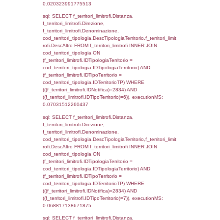
el_comuni.IstComune WHERE
(((f_confini.IDNotifica)=2834));, executionMS
0.00046706199645996
sql: SELECT group_concat(f_territori_limitrof
SEPARATOR '; ') AS DescAltro,
cod_territori_tipologia.DescTipologiaTerrito
f_territori_limitrofi INNER JOIN cod_territori
(f_territori_limitrofi.IDTipologiaTerritorio =
cod_territori_tipologia.IDTipologiaTerritorio 
f_territori_limitrofi.IDTipoTerritorio =
cod_territori_tipologia.IDTerritorioTP ) WHER
((f_territori_limitrofi.IDNotifica) = 2834 ) AND
cod_territori_tipologia.IDTerritorioTP = 1)
cod_territori_tipologia.DescTipologiaTerritori
executionMS: 0.052973031997681
sql: SELECT f_territori_limitrofi.Distanza,
f_territori_limitrofi.Direzione,
f_territori_limitrofi.Denominazione,