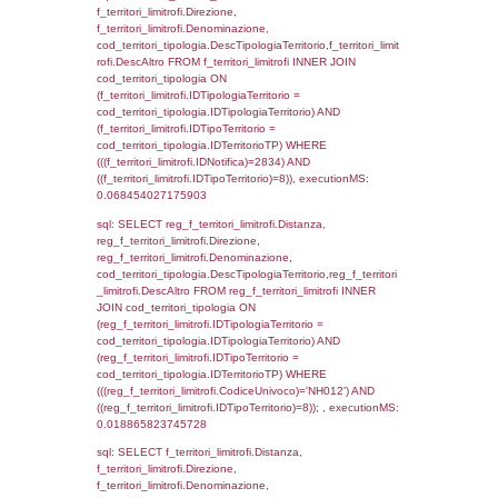
f_territori_limitrofi.DescAltro,
cod_territori_tipologia.DescTipologiaTerrito
f_territori_limitrofi INNER JOIN cod_territori
(f_territori_limitrofi.IDTipologiaTerritorio =
cod_territori_tipologia.IDTipologiaTerritorio)
(f_territori_limitrofi.IDTipoTerritorio =
cod_territori_tipologia.IDTerritorioTP) WHER
(((f_territori_limitrofi.IDNotifica)=2834) AND
((f_territori_limitrofi.IDTipoTerritorio)=2)), ex
0.068564891815186
sql: SELECT f_territori_limitrofi.Distanza,
f_territori_limitrofi.Direzione,
f_territori_limitrofi.Denominazione,
cod_territori_tipologia.DescTipologiaTerritori
f_territori_limitrofi.DescAltro FROM f_territori
JOIN cod_territori_tipologia ON
(f_territori_limitrofi.IDTipologiaTerritorio =
cod_territori_tipologia.IDTipologiaTerritorio)