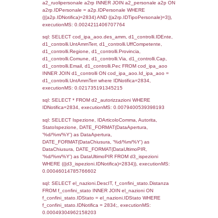
sql: SELECT `tablename`, `userlevelid`, `p
`userlevelpermissions` WHERE `userlevelid` I
executionMS: 0.0011100769042969
sql: SELECT a1.RagioneSociale, el_com.C
localita, el_prov.citta AS provincia,
DATE(n.DataInvioNotifica) as DataInvioNotifi
n.FileNotificaZip, n.DataFileNotificaZip FROM
LEFT JOIN infostabilimento i ON i.CodiceUn
n.CodiceUnivoco LEFT JOIN a1_stabilimen
a1.CodiceUnivoco = n.CodiceUnivoco LEFT
el_comuni AS el_com ON a1.ComuneStab 
el_com.IstComune LEFT JOIN el_province 
a1.ProvinciaStab = el_prov.IstProvincia W
n.IDNotifica = 2834;, executionMS: 0.003
sql: SELECT a1_stabilimento.*, el_comuni
ComuneST, el_province.citta as ProvinciaST
el_regioni.Regione as RegioneST, el_com