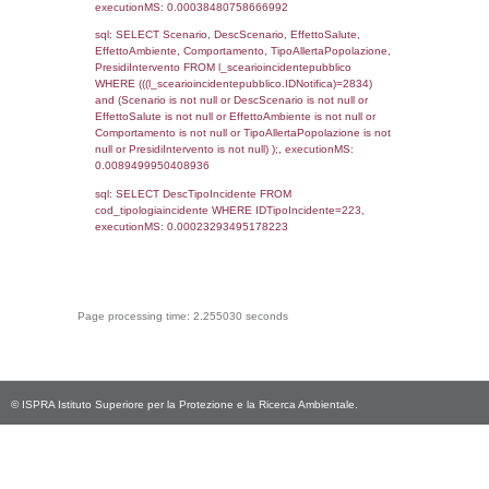
cod_territori_tipologia.IDTerritorioTP) WHER
(((reg_f_territori_limitrofi.CodiceUnivoco)='
((reg_f_territori_limitrofi.IDTipoTerritorio)=8)
0.018865823745728
sql: SELECT f_territori_limitrofi.Distanza,
f_territori_limitrofi.Direzione,
f_territori_limitrofi.Denominazione,
cod_territori_tipologia.DescTipologiaTerritorio,
rofi.DescAltro FROM f_territori_limitrofi INN
cod_territori_tipologia ON
(f_territori_limitrofi.IDTipologiaTerritorio =
cod_territori_tipologia.IDTipologiaTerritorio)
(f_territori_limitrofi.IDTipoTerritorio =
cod_territori_tipologia.IDTerritorioTP) WHER
(((f_territori_limitrofi.IDNotifica)=2834) AND
((f_territori_limitrofi.IDTipoTerritorio)=9)), ex
0.068708896636963
sql: SELECT reg_f_territori_limitrofi.Distanza
reg_f_territori_limitrofi.Direzione,