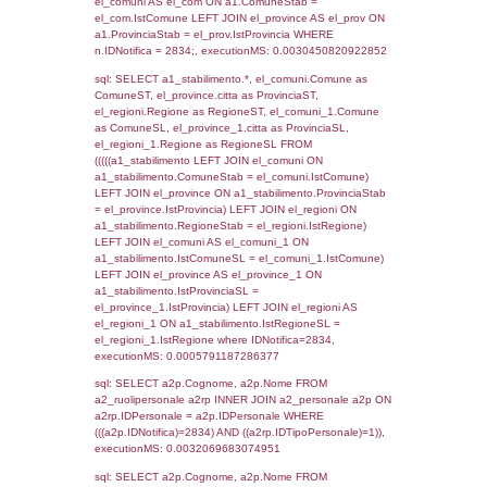
SEZIONE L (pubblico) - INFORMAZIONI S
INCIDENTALI CON IMPATTO ALL'ESTERN
STABILIMENTO
Indietro
Debug
sql: SELECT COUNT(*) FROM `userlevels`
`userlevelid` = -2, executionMS: 0.000360
sql: SELECT `userlevelid`, `userlevelname`
`userlevels`, executionMS: 0.00025486946
sql: SELECT COUNT(*) FROM `userlevelperm
WHERE `userlevelid` = -2, executionMS:
0.00022983551025391