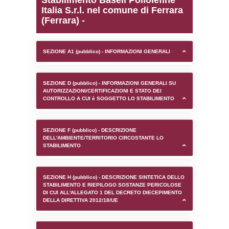
0.00022983551025391
sql: SELECT `tablename`, `userlevelid`, `p
`userlevelpermissions` WHERE `userlevelid` I
executionMS: 0.0011100769042969
Stabilimento Basell Poli
Italia S.r.l. nel comune d
(Ferrara) -
SEZIONE A1 (pubblico) - INFORMAZIONI 