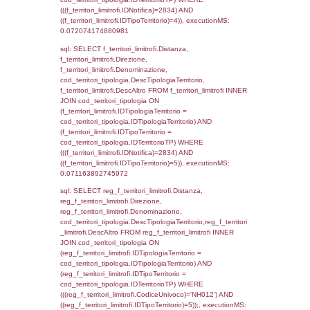
StatoIspezione, DATE_FORMAT(DataApertu
'%d/%m/%Y') as DataApertura,
DATE_FORMAT(DataChiusura, '%d/%m/%Y')
DataChiusura, DATE_FORMAT(DataUltimoPI
'%d/%m/%Y') as DataUltimoPIR FROM d3_is
WHERE (((d3_ispezioni.IDNotifica)=2834)), 
0.00046014785766602
sql: SELECT el_nazioni.DescIT, f_confini_st
FROM f_confini_stato INNER JOIN el_nazio
f_confini_stato.IDStato = el_nazioni.IDSta
f_confini_stato.IDNotifica = 2834;, executi
0.00049304962158203
sql: SELECT el_regioni.Regione, el_province
el_comuni.Comune, f_confini.Denominazio
f_confini INNER JOIN ((el_comuni INNER JO
ON el_comuni.IstProvincia = el_province.IstP
INNER JOIN el_regioni ON el_province.IstR
el_regioni.IstRegione) ON f_confini.IDComu