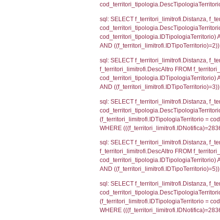
sql: SELECT Co
WHERE (((reg_a
sql: SELECT a2
(((a2p.IDNotif
sql: SELECT Co
WHERE (((reg_a
sql: SELECT cod
d1_controlli.Co
d1_controlli.U
sql: SELECT * 
sql: SELECT * 
sql: SELECT Is