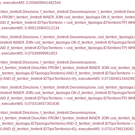
gnome, Nome FROM reg_a2_ruolipersonale INNER JO
2_personale.CodiceUnivoco)='DZ001') AND ((reg_a2
p.Cognome, a2p.Nome FROM a2_ruolipersonale a2r
ica)=2836) AND ((a2rp.IDTipoPersonale)=3)), execut
gnome, Nome FROM reg_a2_ruolipersonale INNER JO
2_personale.CodiceUnivoco)='DZ001') AND ((reg_a2
_ipa_aoo.des_amm, d1_controlli.IDEnte, d1_controlli.
mune, d1_controlli.Via, d1_controlli.Cap, d1_contro
ntAmmTerr where IDNotifica=2836, executionMS: 0.0
FROM d2_autorizzazioni WHERE IDNotifica=2836, e
FROM reg_d2_autorizzazioni WHERE CodiceUnivoco=
pezione, IDArticoloComma, Autorita, StatoIspezion