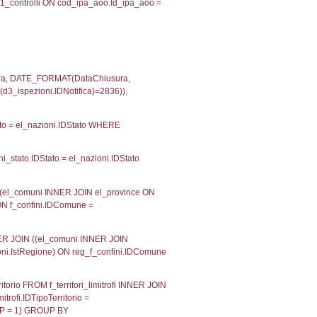
velid` = -2, executionMS: 0.00019192695617676
velpermissions` WHERE `userlevelid` IN (-2), execut
ta AS provincia, DATE(n.DataInvioNotifica) as DataInv
i ON i.CodiceUnivoco = n.CodiceUnivoco LEFT JOIN a1
= el_com.IstComune LEFT JOIN el_province AS el_pr
province.citta as ProvinciaST, el_regioni.Regione 
ne as RegioneSL FROM (((((a1_stabilimento LEFT JO
vinciaStab = el_province.IstProvincia) LEFT JOIN el
_stabilimento.IstComuneSL = el_comuni_1.IstComune
OIN el_regioni AS el_regioni_1 ON a1_stabilimento.I
p INNER JOIN a2_personale a2p ON a2rp.IDPersona
ionMS: 0.00073790550231934