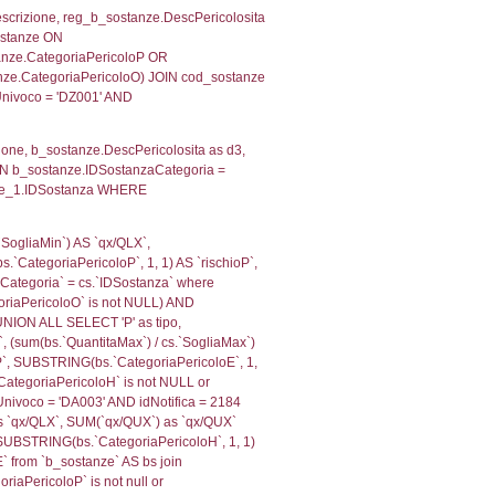
itrofi.IDTipoTerritorio)=4)), executionMS: 0.0716040134
e, f_territori_limitrofi.Denominazione, cod_territori_tipo
territori_tipologia ON (f_territori_limitrofi.IDTipologiaT
IDTipoTerritorio = cod_territori_tipologia.IDTerritorioTP
318937301636
, f_territori_limitrofi.Denominazione,
scAltro FROM f_territori_limitrofi INNER JOIN cod_territ
ologiaTerritorio) AND (f_territori_limitrofi.IDTipoTerrito
itrofi.IDTipoTerritorio)=6)), executionMS: 0.0701479911
, f_territori_limitrofi.Denominazione,
scAltro FROM f_territori_limitrofi INNER JOIN cod_territ
ologiaTerritorio) AND (f_territori_limitrofi.IDTipoTerrito
itrofi.IDTipoTerritorio)=7)), executionMS: 0.0686759948