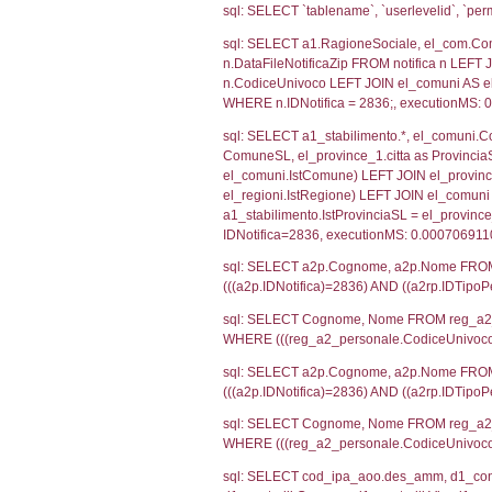
SEZIONE H (pubb
2012/18/UE
SEZIONE L (pubb
Debug
sql: SELECT CO
sql: SELECT `u