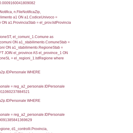
 RIEPILOGO SOSTANZE PERICOLOSE DI CUI ALL'ALLEGATO
MPATTO ALL'ESTERNO DELLO STABILIMENTO
Indietro
2, executionMS: 0.00034403800964355
ecutionMS: 0.00024104118347168