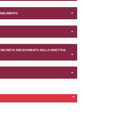
sogne (Valle d'Aosta/Valle' 
TIFICAZIONI E STATO DEI CONTROLLO A CUI è SOGGETTO 
TANTE LO STABILIMENTO