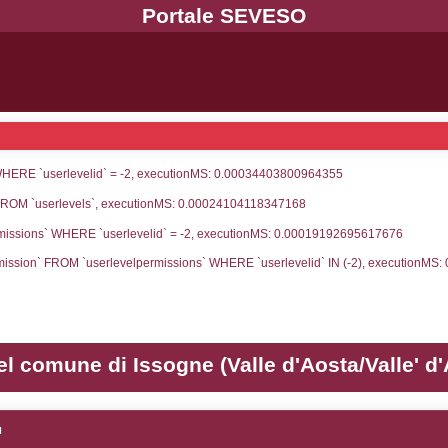
UNT(*) FROM `userlevels` WHERE `userlevelid` = -
serlevelid`, `userlevelname` FROM `userlevels`, ex
UNT(*) FROM `userlevelpermissions` WHERE `userle
blename`, `userlevelid`, `permission` FROM `userle