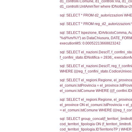
sql: SELECT CO
sql: SELECT `ta
sql: SELECT a1.R
n.DataFileNotif
n.CodiceUnivoc
WHERE n.IDNoti
sql: SELECT a1_
ComuneSL, el_p
el_comuni.IstCo
el_regioni.Ist
a1_stabilimento
IDNotifica=283
sql: SELECT a2
(((a2p.IDNotif