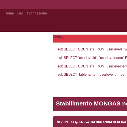
Home
Dati
Informazione
Notifiche pubblico
Debug
sql: SELECT CO
sql: SELECT `u
sql: SELECT CO
sql: SELECT `ta