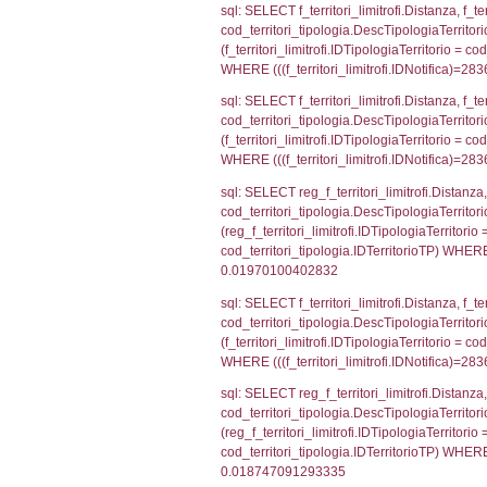
'%d/%m/%Y') as
executionMS: 
sql: SELECT el_
f_confini_stato
sql: SELECT el_
WHERE (((reg_f
sql: SELECT el_
el_comuni.IstPr
el_comuni.IstC
sql: SELECT el
el_province ON 
= el_comuni.Is
sql: SELECT grou