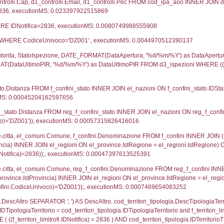
UNT(*) FROM `userlevelpermissions` WHERE `userle
blename`, `userlevelid`, `permission` FROM `userle
agioneSociale, el_com.Comune as localita, el_prov.cit
icaZip FROM notifica n LEFT JOIN infostabilimento 
o LEFT JOIN el_comuni AS el_com ON a1.ComuneStab 
fica = 2836;, executionMS: 0.003777027130127
stabilimento.*, el_comuni.Comune as ComuneST, el_
rovince_1.citta as ProvinciaSL, el_regioni_1.Regio
mune) LEFT JOIN el_province ON a1_stabilimento.Pro
Regione) LEFT JOIN el_comuni AS el_comuni_1 ON a1
.IstProvinciaSL = el_province_1.IstProvincia) LEFT J
6, executionMS: 0.00070691108703613
p.Cognome, a2p.Nome FROM a2_ruolipersonale a2r
ica)=2836) AND ((a2rp.IDTipoPersonale)=1)), execut