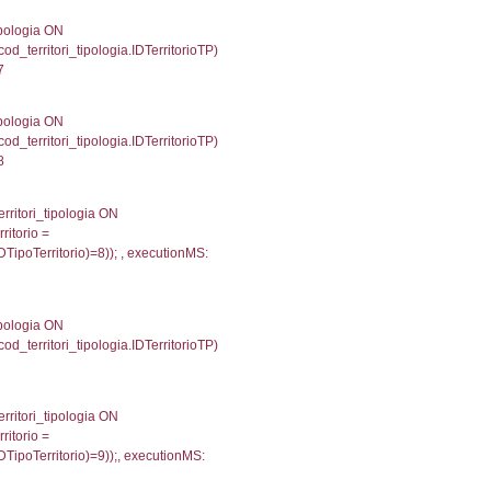
/%Y') as DataUltimoPIR FROM d3_ispezioni WHERE (
fini_stato INNER JOIN el_nazioni ON f_confini_stato.
656
g_f_confini_stato INNER JOIN el_nazioni ON reg_f_co
nMS: 0.00057315826416016
une, f_confini.Denominazione FROM f_confini INNER 
gioni ON el_province.IstRegione = el_regioni.IstRegi
cutionMS: 0.00047397613525391
une, reg_f_confini.Denominazione FROM reg_f_confin
INNER JOIN el_regioni ON el_province.IstRegione = el
001'));, executionMS: 0.0007469654083252
') AS DescAltro, cod_territori_tipologia.DescTipologia