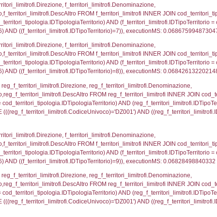
 DataChiusura, DATE_FORMAT(DataUltimoPIR, '%d/%m
0.00052213668823242
nazioni.DescIT, f_confini_stato.Distanza FROM f_con
.IDNotifica = 2836;, executionMS: 0.00045204162597
nazioni.DescIT, reg_f_confini_stato.Distanza FROM re
_confini_stato.CodiceUnivoco)='DZ001')), executio
regioni.Regione, el_province.citta, el_comuni.Com
ovincia = el_province.IstProvincia) INNER JOIN el_re
omune WHERE (((f_confini.IDNotifica)=2836));, exe
_regioni.Regione, el_province.citta, el_comuni.Com
el_comuni.IstProvincia = el_province.IstProvincia) 
tComune WHERE (((reg_f_confini.CodiceUnivoco)='DZ
p_concat(f_territori_limitrofi.DescAltro SEPARATOR '; 