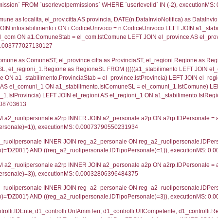
lico) - DESCRIZIONE SINTETICA DELLO STABILIMENTO E
lico) - INFORMAZIONI SUGLI SCENARI INCIDENTALI CON I
UNT(*) FROM `userlevels` WHERE `userlevelid` = -
serlevelid`, `userlevelname` FROM `userlevels`, ex