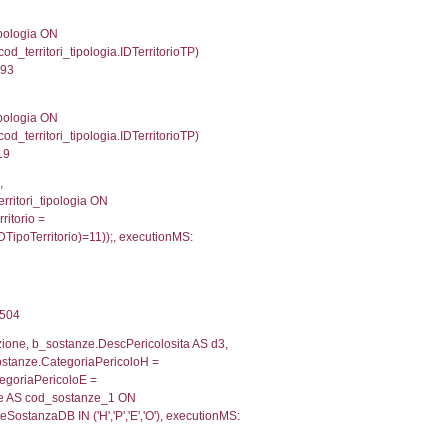
od_territori_tipologia.IDTipologiaTerritorio and f_territor
i.IDNotifica) = 2836 ) AND cod_territori_tipologia.IDTer
5609941482544
 f_territori_limitrofi.Denominazione, f_territori_limitrofi
i INNER JOIN cod_territori_tipologia ON (f_territori_lim
IDTipoTerritorio = cod_territori_tipologia.IDTerritorioTP
135904312134
e, f_territori_limitrofi.Denominazione, cod_territori_tipo
territori_tipologia ON (f_territori_limitrofi.IDTipologiaT
IDTipoTerritorio = cod_territori_tipologia.IDTerritorioTP
39999961853
, f_territori_limitrofi.Denominazione,
scAltro FROM f_territori_limitrofi INNER JOIN cod_territ
ologiaTerritorio) AND (f_territori_limitrofi.IDTipoTerrito