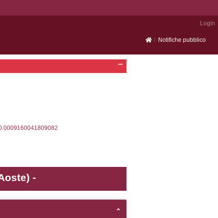
Portale SEVESO
2, executionMS: 0.00034403800964355
ecutionMS: 0.00024104118347168
velid` = -2, executionMS: 0.00019192695617676
velpermissions` WHERE `userlevelid` IN (-2), execut