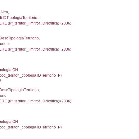
IN reg_a2_personale ON reg_a2_ruolipersonale.ID
_ruolipersonale.IDTipoPersonale)=1)), executionM
p INNER JOIN a2_personale a2p ON a2rp.IDPersona
ionMS: 0.00032806396484375
IN reg_a2_personale ON reg_a2_ruolipersonale.ID
_ruolipersonale.IDTipoPersonale)=3)), executionM
UntAmmTerr, d1_controlli.UffCompetente, d1_controlli
lli.Email, d1_controlli.Pec FROM cod_ipa_aoo INNER 
23397922515869
xecutionMS: 0.0080749988555908
'DZ001' , executionMS: 0.0044970512390137
e, DATE_FORMAT(DataApertura, '%d/%m/%Y') as Data