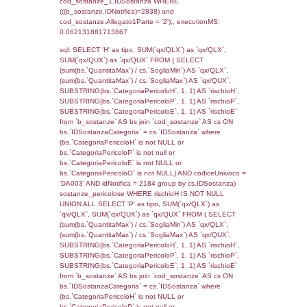
cod_territori_tipologia.IDTerritorioTP) WHER
(((f_territori_limitrofi.IDNotifica)=2838) AND
((f_territori_limitrofi.IDTipoTerritorio)=7)), ex
0.06813907623291
sql: SELECT reg_f_territori_limitrofi.Distanza
reg_f_territori_limitrofi.Direzione,
reg_f_territori_limitrofi.Denominazione,
cod_territori_tipologia.DescTipologiaTerritorio
_limitrofi.DescAltro FROM reg_f_territori_limi
JOIN cod_territori_tipologia ON
(reg_f_territori_limitrofi.IDTipologiaTerritorio =
cod_territori_tipologia.IDTipologiaTerritorio)
(reg_f_territori_limitrofi.IDTipoTerritorio =
cod_territori_tipologia.IDTerritorioTP) WHER
(((reg_f_territori_limitrofi.CodiceUnivoco)='
((reg_f_territori_limitrofi.IDTipoTerritorio)=7)
0.018752098083496
sql: SELECT f_territori_limitrofi.Distanza,