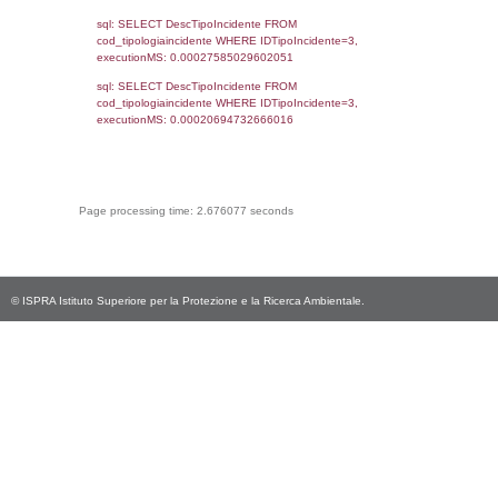
cod_territori_tipologia.IDTipologiaTerritorio)
(reg_f_territori_limitrofi.IDTipoTerritorio =
cod_territori_tipologia.IDTerritorioTP) WHER
(((reg_f_territori_limitrofi.CodiceUnivoco)='
((reg_f_territori_limitrofi.IDTipoTerritorio)=8)
0.018626928329468
sql: SELECT f_territori_limitrofi.Distanza,
f_territori_limitrofi.Direzione,
f_territori_limitrofi.Denominazione,
cod_territori_tipologia.DescTipologiaTerritorio,
rofi.DescAltro FROM f_territori_limitrofi INN
cod_territori_tipologia ON
(f_territori_limitrofi.IDTipologiaTerritorio =
cod_territori_tipologia.IDTipologiaTerritorio)
(f_territori_limitrofi.IDTipoTerritorio =
cod_territori_tipologia.IDTerritorioTP) WHER
(((f_territori_limitrofi.IDNotifica)=2838) AND
((f_territori_limitrofi.IDTipoTerritorio)=9)), ex