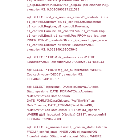
sql: SELECT `tablename`, `userlevelid`, `p
`userlevelpermissions` WHERE `userlevelid` I
executionMS: 0.00098705291748047
sql: SELECT a1.RagioneSociale, el_com.C
localita, el_prov.citta AS provincia,
DATE(n.DataInvioNotifica) as DataInvioNotifi
n.FileNotificaZip, n.DataFileNotificaZip FROM
LEFT JOIN infostabilimento i ON i.CodiceUn
n.CodiceUnivoco LEFT JOIN a1_stabilimen
a1.CodiceUnivoco = n.CodiceUnivoco LEFT
el_comuni AS el_com ON a1.ComuneStab 
el_com.IstComune LEFT JOIN el_province 
a1.ProvinciaStab = el_prov.IstProvincia W
n.IDNotifica = 2838;, executionMS: 0.002
sql: SELECT a1_stabilimento.*, el_comuni
ComuneST, el_province.citta as ProvinciaST
el_regioni.Regione as RegioneST, el_com
as ComuneSL, el_province_1.citta as Provi