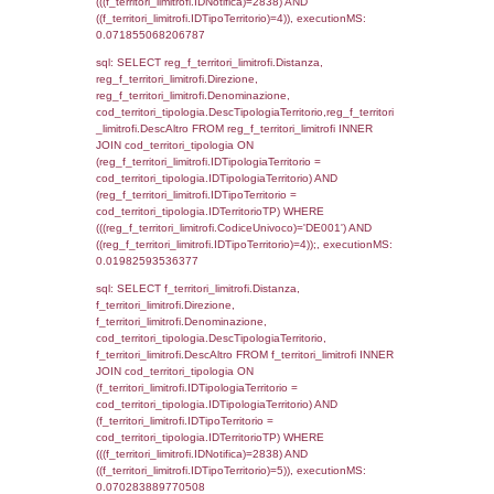
reg_f_confini.IDComune = el_comuni.Ist
(((reg_f_confini.CodiceUnivoco)='DE001'));,
0.0012738704681396
sql: SELECT group_concat(f_territori_limitrof
SEPARATOR '; ') AS DescAltro,
cod_territori_tipologia.DescTipologiaTerrito
f_territori_limitrofi INNER JOIN cod_territori
(f_territori_limitrofi.IDTipologiaTerritorio =
cod_territori_tipologia.IDTipologiaTerritorio 
f_territori_limitrofi.IDTipoTerritorio =
cod_territori_tipologia.IDTerritorioTP ) WHER
((f_territori_limitrofi.IDNotifica) = 2838 ) AND
cod_territori_tipologia.IDTerritorioTP = 1)
cod_territori_tipologia.DescTipologiaTerritori
executionMS: 0.051724910736084
sql: SELECT group_concat(reg_f_territori_lim
SEPARATOR '; ') AS DescAltro,
cod_territori_tipologia.DescTipologiaTerrito