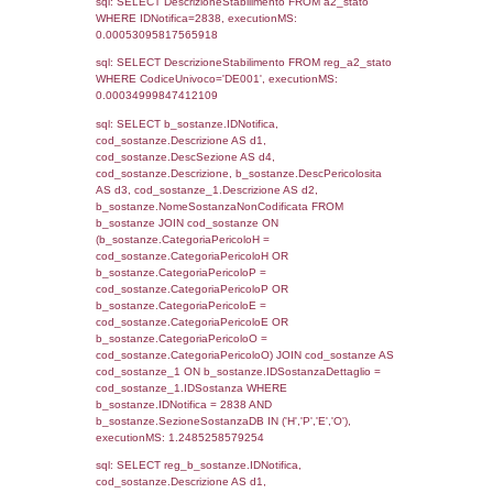
((reg_f_territori_limitrofi.IDTipoTerritorio)=5)
0.019351959228516
sql: SELECT f_territori_limitrofi.Distanza,
f_territori_limitrofi.Direzione,
f_territori_limitrofi.Denominazione,
cod_territori_tipologia.DescTipologiaTerritorio,
rofi.DescAltro FROM f_territori_limitrofi INN
cod_territori_tipologia ON
(f_territori_limitrofi.IDTipologiaTerritorio =
cod_territori_tipologia.IDTipologiaTerritorio)
(f_territori_limitrofi.IDTipoTerritorio =
cod_territori_tipologia.IDTerritorioTP) WHER
(((f_territori_limitrofi.IDNotifica)=2838) AND
((f_territori_limitrofi.IDTipoTerritorio)=6)), ex
0.070175886154175
sql: SELECT reg_f_territori_limitrofi.Distanza
reg_f_territori_limitrofi.Direzione,
reg_f_territori_limitrofi.Denominazione,