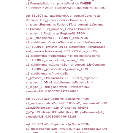
SEZIONE L (pubblico) - INFORMAZIONI S
INCIDENTALI CON IMPATTO ALL'ESTERN
STABILIMENTO
Indietro
Debug
sql: SELECT COUNT(*) FROM `userlevels`
`userlevelid` = -2, executionMS: 0.000329
sql: SELECT `userlevelid`, `userlevelname`
`userlevels`, executionMS: 0.00021505355
sql: SELECT COUNT(*) FROM `userlevelperm
WHERE `userlevelid` = -2, executionMS:
0.00018715858459473