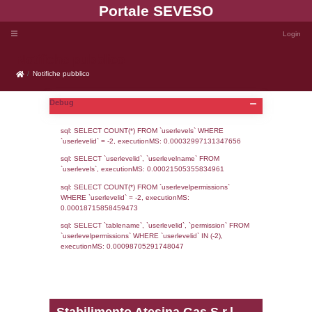
Portale SEVE
Notifiche pubblico
Notifiche pubblico
Debug
sql: SELECT COUNT(*) FROM `userlevels`
`userlevelid` = -2, executionMS: 0.000329
sql: SELECT `userlevelid`, `userlevelname`
`userlevels`, executionMS: 0.00021505355
sql: SELECT COUNT(*) FROM `userlevelperm
WHERE `userlevelid` = -2, executionMS: