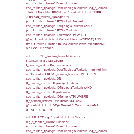
(((f_territori_limitrofi.IDNotifica)=2838) AND
((f_territori_limitrofi.IDTipoTerritorio)=2)), ex
0.068329095840454
sql: SELECT reg_f_territori_limitrofi.Distanza
reg_f_territori_limitrofi.Direzione,
reg_f_territori_limitrofi.Denominazione,
cod_territori_tipologia.DescTipologiaTerritori
reg_f_territori_limitrofi.DescAltro FROM
reg_f_territori_limitrofi INNER JOIN cod_territ
ON (reg_f_territori_limitrofi.IDTipologiaTerrito
cod_territori_tipologia.IDTipologiaTerritorio)
(reg_f_territori_limitrofi.IDTipoTerritorio =
cod_territori_tipologia.IDTerritorioTP) WHER
(((reg_f_territori_limitrofi.CodiceUnivoco)='
((reg_f_territori_limitrofi.IDTipoTerritorio)=2)
0.018920183181763
sql: SELECT f_territori_limitrofi.Distanza,
f_territori_limitrofi.Direzione,