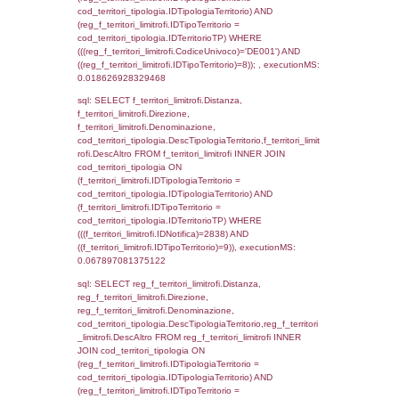
(reg_f_territori_limitrofi.IDTipoTerritorio =
cod_territori_tipologia.IDTerritorioTP) WHER
(((reg_f_territori_limitrofi.CodiceUnivoco)='
((reg_f_territori_limitrofi.IDTipoTerritorio)=3)
0.019392967224121
sql: SELECT f_territori_limitrofi.Distanza,
f_territori_limitrofi.Direzione,
f_territori_limitrofi.Denominazione,
cod_territori_tipologia.DescTipologiaTerritorio,
rofi.DescAltro FROM f_territori_limitrofi INN
cod_territori_tipologia ON
(f_territori_limitrofi.IDTipologiaTerritorio =
cod_territori_tipologia.IDTipologiaTerritorio)
(f_territori_limitrofi.IDTipoTerritorio =
cod_territori_tipologia.IDTerritorioTP) WHER
(((f_territori_limitrofi.IDNotifica)=2838) AND
((f_territori_limitrofi.IDTipoTerritorio)=4)), ex
0.071855068206787