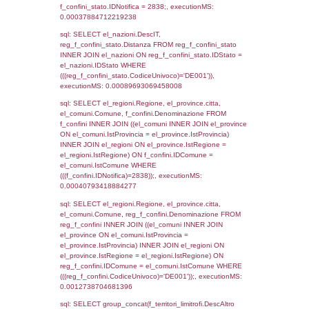
el_regioni_1.Regione as RegioneSL FROM
(((((a1_stabilimento LEFT JOIN el_comuni 
a1_stabilimento.ComuneStab = el_comuni.
LEFT JOIN el_province ON a1_stabilimento.
= el_province.IstProvincia) LEFT JOIN el_re
a1_stabilimento.RegioneStab = el_regioni.I
LEFT JOIN el_comuni AS el_comuni_1 ON
a1_stabilimento.IstComuneSL = el_comuni
LEFT JOIN el_province AS el_province_1 O
a1_stabilimento.IstProvinciaSL =
el_province_1.IstProvincia) LEFT JOIN el_re
el_regioni_1 ON a1_stabilimento.IstRegion
el_regioni_1.IstRegione where IDNotifica=2
executionMS: 0.00057601928710938
sql: SELECT a2p.Cognome, a2p.Nome FR
a2_ruolipersonale a2rp INNER JOIN a2_pe
a2rp.IDPersonale = a2p.IDPersonale WHE
(((a2p.IDNotifica)=2838) AND ((a2rp.IDTipoP
executionMS: 0.0035090446472168