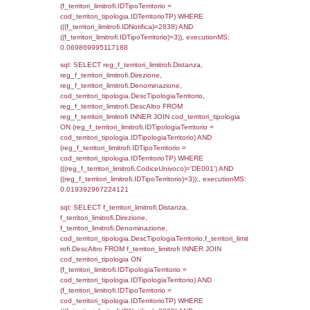
el_nazioni.IDStato WHERE
(((reg_f_confini_stato.CodiceUnivoco)='DE00
executionMS: 0.00089693069458008
sql: SELECT el_regioni.Regione, el_province
el_comuni.Comune, f_confini.Denominazio
f_confini INNER JOIN ((el_comuni INNER JO
ON el_comuni.IstProvincia = el_province.IstP
INNER JOIN el_regioni ON el_province.IstR
el_regioni.IstRegione) ON f_confini.IDComu
el_comuni.IstComune WHERE
(((f_confini.IDNotifica)=2838));, executionMS
0.00040793418884277
sql: SELECT el_regioni.Regione, el_province
el_comuni.Comune, reg_f_confini.Denomin
reg_f_confini INNER JOIN ((el_comuni INN
el_province ON el_comuni.IstProvincia =
el_province.IstProvincia) INNER JOIN el_re
el_province.IstRegione = el_regioni.IstRegi