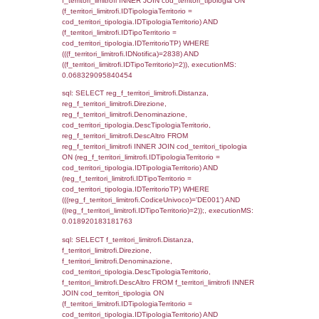
0.0040488243103027
sql: SELECT Ispezione, IDArticoloComma, Au
StatoIspezione, DATE_FORMAT(DataApertu
'%d/%m/%Y') as DataApertura,
DATE_FORMAT(DataChiusura, '%d/%m/%Y')
DataChiusura, DATE_FORMAT(DataUltimoPI
'%d/%m/%Y') as DataUltimoPIR FROM d3_is
WHERE (((d3_ispezioni.IDNotifica)=2838)), 
0.00046205520629883
sql: SELECT el_nazioni.DescIT, f_confini_st
FROM f_confini_stato INNER JOIN el_nazio
f_confini_stato.IDStato = el_nazioni.IDSta
f_confini_stato.IDNotifica = 2838;, executi
0.00037884712219238
sql: SELECT el_nazioni.DescIT,
reg_f_confini_stato.Distanza FROM reg_f_co
INNER JOIN el_nazioni ON reg_f_confini_st