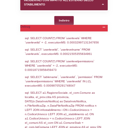
SEZIONE D (pubblico) - INFORMAZIONI G
AUTORIZZAZIONI/CERTIFICAZIONI E STAT
CONTROLLO A CUI è SOGGETTO LO STA
SEZIONE F (pubblico) - DESCRIZIONE
DELL'AMBIENTE/TERRITORIO CIRCOSTAN
STABILIMENTO
SEZIONE H (pubblico) - DESCRIZIONE SI
STABILIMENTO E RIEPILOGO SOSTANZE
DI CUI ALL'ALLEGATO 1 DEL DECRETO D
DELLA DIRETTIVA 2012/18/UE