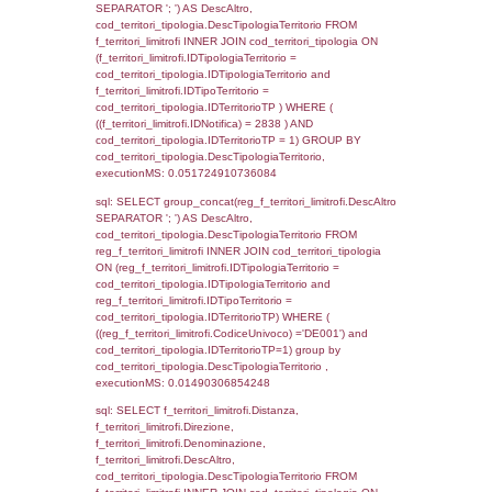
sql: SELECT a2p.Cognome, a2p.Nome FR
a2_ruolipersonale a2rp INNER JOIN a2_pe
a2rp.IDPersonale = a2p.IDPersonale WHE
(((a2p.IDNotifica)=2838) AND ((a2rp.IDTipoP
executionMS: 0.0026860237121582
sql: SELECT cod_ipa_aoo.des_amm, d1_cont
d1_controlli.UntAmmTerr, d1_controlli.UffCo
d1_controlli.Regione, d1_controlli.Provincia,
d1_controlli.Comune, d1_controlli.Via, d1_co
d1_controlli.Email, d1_controlli.Pec FROM 
INNER JOIN d1_controlli ON cod_ipa_aoo.I
d1_controlli.UntAmmTerr where IDNotifica=2
executionMS: 0.021349191665649
sql: SELECT * FROM d2_autorizzazioni W
IDNotifica=2838, executionMS: 0.0089259
sql: SELECT * FROM reg_d2_autorizzazio
CodiceUnivoco='DE001' , executionMS: