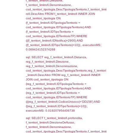
0.019443035125732
sql: SELECT f_territori_limitrofi.Distanza,
f_territori_limitrofi.Direzione,
f_territori_limitrofi.Denominazione,
cod_territori_tipologia.DescTipologiaTerritorio,
rofi.DescAltro FROM f_territori_limitrofi INN
cod_territori_tipologia ON
(f_territori_limitrofi.IDTipologiaTerritorio =
cod_territori_tipologia.IDTipologiaTerritorio)
(f_territori_limitrofi.IDTipoTerritorio =
cod_territori_tipologia.IDTerritorioTP) WHER
(((f_territori_limitrofi.IDNotifica)=2900) AND
((f_territori_limitrofi.IDTipoTerritorio)=4)), ex
0.071408987045288
sql: SELECT reg_f_territori_limitrofi.Distanza
reg_f_territori_limitrofi.Direzione,
reg_f_territori_limitrofi.Denominazione,
cod_territori_tipologia.DescTipologiaTerritorio