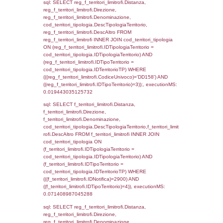
DATE_FORMAT(DataChiusura, '%d/%m/%Y')
DataChiusura, DATE_FORMAT(DataUltimoPI
'%d/%m/%Y') as DataUltimoPIR FROM reg_d
WHERE (((reg_d3_ispezioni.CodiceUnivoco)=
executionMS: 0.0013308525085449
sql: SELECT el_nazioni.DescIT, f_confini_st
FROM f_confini_stato INNER JOIN el_nazio
f_confini_stato.IDStato = el_nazioni.IDSta
f_confini_stato.IDNotifica = 2900;, executi
0.00046896934509277
sql: SELECT el_nazioni.DescIT,
reg_f_confini_stato.Distanza FROM reg_f_co
INNER JOIN el_nazioni ON reg_f_confini_st
el_nazioni.IDStato WHERE
(((reg_f_confini_stato.CodiceUnivoco)='DD15
executionMS: 0.0009770393371582
sql: SELECT el_regioni.Regione, el_province