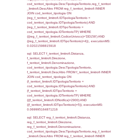
el_comuni.Comune, f_confini.Denominazio
f_confini INNER JOIN ((el_comuni INNER JO
ON el_comuni.IstProvincia = el_province.IstP
INNER JOIN el_regioni ON el_province.IstR
el_regioni.IstRegione) ON f_confini.IDComu
el_comuni.IstComune WHERE
(((f_confini.IDNotifica)=2900));, executionMS
0.00044512748718262
sql: SELECT el_regioni.Regione, el_province
el_comuni.Comune, reg_f_confini.Denomin
reg_f_confini INNER JOIN ((el_comuni INN
el_province ON el_comuni.IstProvincia =
el_province.IstProvincia) INNER JOIN el_re
el_province.IstRegione = el_regioni.IstRegi
reg_f_confini.IDComune = el_comuni.Ist
(((reg_f_confini.CodiceUnivoco)='DD158'));,
0.0012938976287842
sql: SELECT group_concat(f_territori_limitrof