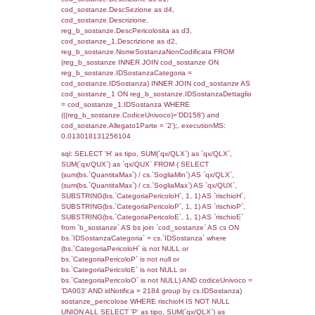
(reg_f_territori_limitrofi.IDTipoTerritorio =
cod_territori_tipologia.IDTerritorioTP) WHER
(((reg_f_territori_limitrofi.CodiceUnivoco)='
((reg_f_territori_limitrofi.IDTipoTerritorio)=6)
0.019370794296265
sql: SELECT f_territori_limitrofi.Distanza,
f_territori_limitrofi.Direzione,
f_territori_limitrofi.Denominazione,
cod_territori_tipologia.DescTipologiaTerritorio,
rofi.DescAltro FROM f_territori_limitrofi INN
cod_territori_tipologia ON
(f_territori_limitrofi.IDTipologiaTerritorio =
cod_territori_tipologia.IDTipologiaTerritorio)
(f_territori_limitrofi.IDTipoTerritorio =
cod_territori_tipologia.IDTerritorioTP) WHER
(((f_territori_limitrofi.IDNotifica)=2900) AND
((f_territori_limitrofi.IDTipoTerritorio)=7)), ex
0.068835973739624