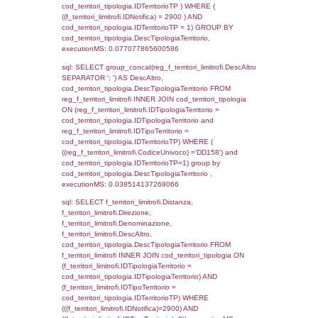
(((reg_a2_personale.CodiceUnivoco)='DD15
((reg_a2_ruolipersonale.IDTipoPersonale)=3
executionMS: 0.00088095664978027
sql: SELECT cod_ipa_aoo.des_amm, d1_cont
d1_controlli.UntAmmTerr, d1_controlli.UffCo
d1_controlli.Regione, d1_controlli.Provincia,
d1_controlli.Comune, d1_controlli.Via, d1_co
d1_controlli.Email, d1_controlli.Pec FROM 
INNER JOIN d1_controlli ON cod_ipa_aoo.I
d1_controlli.UntAmmTerr where IDNotifica=2
executionMS: 0.031060934066772
sql: SELECT cod_ipa_aoo.des_amm, d1_cont
d1_controlli.UntAmmTerr, d1_controlli.UffCo
d1_controlli.Regione, d1_controlli.Provincia,
d1_controlli.Comune, d1_controlli.Via, d1_co
d1_controlli.Email, d1_controlli.Pec FROM 
INNER JOIN d1_controlli ON cod_ipa_aoo.I
d1_controlli.UntAmmTerr where CodiceUniv