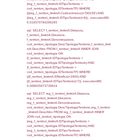
((reg_f_territori_limitrofi.CodiceUnivoco) ='D
cod_territori_tipologia.IDTerritorioTP=1) gro
cod_territori_tipologia.DescTipologiaTerritorio
executionMS: 0.038514137268066
sql: SELECT f_territori_limitrofi.Distanza,
f_territori_limitrofi.Direzione,
f_territori_limitrofi.Denominazione,
f_territori_limitrofi.DescAltro,
cod_territori_tipologia.DescTipologiaTerrito
f_territori_limitrofi INNER JOIN cod_territori
(f_territori_limitrofi.IDTipologiaTerritorio =
cod_territori_tipologia.IDTipologiaTerritorio)
(f_territori_limitrofi.IDTipoTerritorio =
cod_territori_tipologia.IDTerritorioTP) WHER
(((f_territori_limitrofi.IDNotifica)=2900) AND
((f_territori_limitrofi.IDTipoTerritorio)=2)), ex
0.068244218826294
sql: SELECT reg_f_territori_limitrofi.Distanza