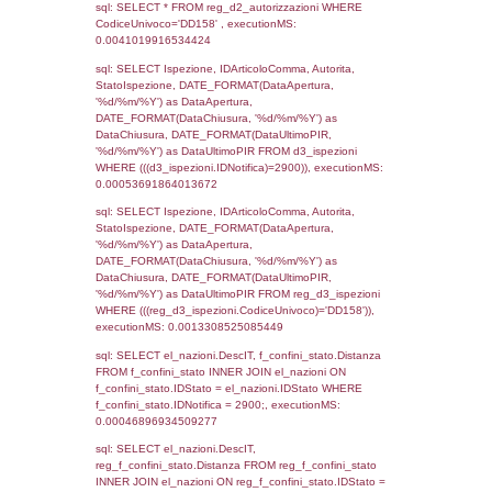
el_regioni_1.Regione as RegioneSL FROM
(((((reg_a1_stabilimento LEFT JOIN el_com
reg_a1_stabilimento.ComuneStab = el_com
LEFT JOIN el_province ON
reg_a1_stabilimento.ProvinciaStab =
el_province.IstProvincia) LEFT JOIN el_regi
reg_a1_stabilimento.RegioneStab = el_regio
LEFT JOIN el_comuni AS el_comuni_1 ON
reg_a1_stabilimento.IstComuneSL =
el_comuni_1.IstComune) LEFT JOIN el_pro
el_province_1 ON reg_a1_stabilimento.IstP
el_province_1.IstProvincia) LEFT JOIN el_re
el_regioni_1 ON reg_a1_stabilimento.IstRe
el_regioni_1.IstRegione where CodiceUnivo
executionMS: 0.00054812431335449
sql: SELECT a2p.Cognome, a2p.Nome FR
a2_ruolipersonale a2rp INNER JOIN a2_pe
a2rp.IDPersonale = a2p.IDPersonale WHE
(((a2p.IDNotifica)=2900) AND ((a2rp.IDTipoP