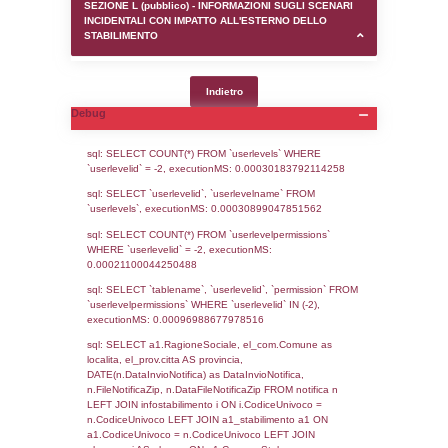
SEZIONE D (pubblico) - INFORMAZIONI G
AUTORIZZAZIONI/CERTIFICAZIONI E STAT
CONTROLLO A CUI è SOGGETTO LO STA
SEZIONE F (pubblico) - DESCRIZIONE
DELL'AMBIENTE/TERRITORIO CIRCOSTAN
STABILIMENTO
SEZIONE H (pubblico) - DESCRIZIONE SI
STABILIMENTO E RIEPILOGO SOSTANZE
DI CUI ALL'ALLEGATO 1 DEL DECRETO D
DELLA DIRETTIVA 2012/18/UE