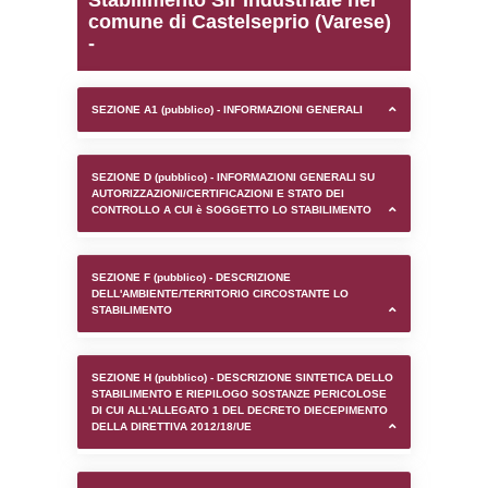
0.00021100044250488
sql: SELECT `tablename`, `userlevelid`, `p
`userlevelpermissions` WHERE `userlevelid` I
executionMS: 0.00096988677978516
Stabilimento Sir Industri
comune di Castelseprio 
-
SEZIONE A1 (pubblico) - INFORMAZIONI 