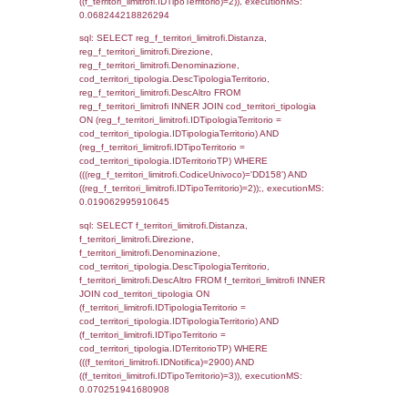
executionMS: 0.02344799041748
sql: SELECT * FROM d2_autorizzazioni W
IDNotifica=2900, executionMS: 0.0128998
sql: SELECT * FROM reg_d2_autorizzazio
CodiceUnivoco='DD158' , executionMS:
0.0041019916534424
sql: SELECT Ispezione, IDArticoloComma, Au
StatoIspezione, DATE_FORMAT(DataApertu
'%d/%m/%Y') as DataApertura,
DATE_FORMAT(DataChiusura, '%d/%m/%Y')
DataChiusura, DATE_FORMAT(DataUltimoPI
'%d/%m/%Y') as DataUltimoPIR FROM d3_is
WHERE (((d3_ispezioni.IDNotifica)=2900)), 
0.00053691864013672
sql: SELECT Ispezione, IDArticoloComma, Au
StatoIspezione, DATE_FORMAT(DataApertu
'%d/%m/%Y') as DataApertura,