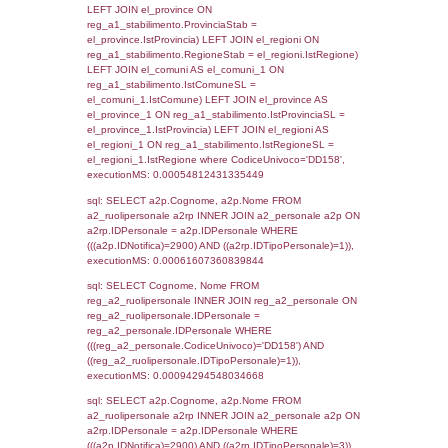
sql: SELECT `tablename`, `userlevelid`, `p
`userlevelpermissions` WHERE `userlevelid` I
executionMS: 0.00096988677978516
sql: SELECT a1.RagioneSociale, el_com.C
localita, el_prov.citta AS provincia,
DATE(n.DataInvioNotifica) as DataInvioNotifi
n.FileNotificaZip, n.DataFileNotificaZip FROM
LEFT JOIN infostabilimento i ON i.CodiceUn
n.CodiceUnivoco LEFT JOIN a1_stabilimen
a1.CodiceUnivoco = n.CodiceUnivoco LEFT
el_comuni AS el_com ON a1.ComuneStab 
el_com.IstComune LEFT JOIN el_province 
a1.ProvinciaStab = el_prov.IstProvincia W
n.IDNotifica = 2900;, executionMS: 0.002
sql: SELECT a1_stabilimento.*, el_comuni
ComuneST, el_province.citta as ProvinciaST
el_regioni.Regione as RegioneST, el_com