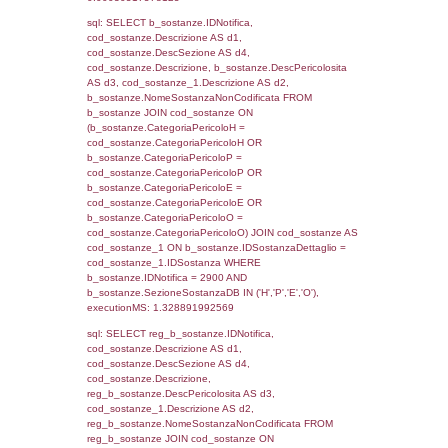
(((f_territori_limitrofi.IDNotifica)=2900) AND
((f_territori_limitrofi.IDTipoTerritorio)=5)), ex
0.069995164871216
sql: SELECT reg_f_territori_limitrofi.Distanza
reg_f_territori_limitrofi.Direzione,
reg_f_territori_limitrofi.Denominazione,
cod_territori_tipologia.DescTipologiaTerritorio
_limitrofi.DescAltro FROM reg_f_territori_limi
JOIN cod_territori_tipologia ON
(reg_f_territori_limitrofi.IDTipologiaTerritorio =
cod_territori_tipologia.IDTipologiaTerritorio)
(reg_f_territori_limitrofi.IDTipoTerritorio =
cod_territori_tipologia.IDTerritorioTP) WHER
(((reg_f_territori_limitrofi.CodiceUnivoco)='
((reg_f_territori_limitrofi.IDTipoTerritorio)=5)
0.019203901290894
sql: SELECT f_territori_limitrofi.Distanza,
f_territori_limitrofi.Direzione,