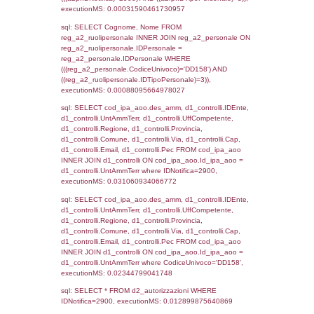
as ComuneSL, el_province_1.citta as Provi
el_regioni_1.Regione as RegioneSL FROM
(((((a1_stabilimento LEFT JOIN el_comuni 
a1_stabilimento.ComuneStab = el_comuni.
LEFT JOIN el_province ON a1_stabilimento.
= el_province.IstProvincia) LEFT JOIN el_re
a1_stabilimento.RegioneStab = el_regioni.I
LEFT JOIN el_comuni AS el_comuni_1 ON
a1_stabilimento.IstComuneSL = el_comuni
LEFT JOIN el_province AS el_province_1 O
a1_stabilimento.IstProvinciaSL =
el_province_1.IstProvincia) LEFT JOIN el_re
el_regioni_1 ON a1_stabilimento.IstRegion
el_regioni_1.IstRegione where IDNotifica=2
executionMS: 0.00050187110900879
sql: SELECT reg_a1_stabilimento.*, el_co
ComuneST, el_province.citta as ProvinciaST
el_regioni.Regione as RegioneST, el_com
as ComuneSL, el_province_1.citta as Provi