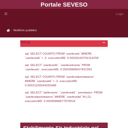
Portale SEVE
Notifiche pubblico
Notifiche pubblico
Debug
sql: SELECT COUNT(*) FROM `userlevels`
`userlevelid` = -2, executionMS: 0.000301
sql: SELECT `userlevelid`, `userlevelname`
`userlevels`, executionMS: 0.00030899047
sql: SELECT COUNT(*) FROM `userlevelperm
WHERE `userlevelid` = -2, executionMS: