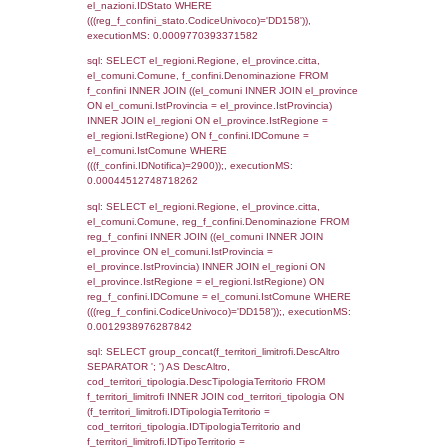
executionMS: 0.00061607360839844
sql: SELECT Cognome, Nome FROM
reg_a2_ruolipersonale INNER JOIN reg_a2
reg_a2_ruolipersonale.IDPersonale =
reg_a2_personale.IDPersonale WHERE
(((reg_a2_personale.CodiceUnivoco)='DD15
((reg_a2_ruolipersonale.IDTipoPersonale)=1
executionMS: 0.00094294548034668
sql: SELECT a2p.Cognome, a2p.Nome FR
a2_ruolipersonale a2rp INNER JOIN a2_pe
a2rp.IDPersonale = a2p.IDPersonale WHE
(((a2p.IDNotifica)=2900) AND ((a2rp.IDTipoP
executionMS: 0.00031590461730957
sql: SELECT Cognome, Nome FROM
reg_a2_ruolipersonale INNER JOIN reg_a2
reg_a2_ruolipersonale.IDPersonale =
reg_a2_personale.IDPersonale WHERE