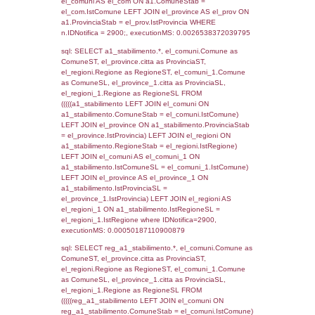
SEZIONE L (pubblico) - INFORMAZIONI S
INCIDENTALI CON IMPATTO ALL'ESTERN
STABILIMENTO
Indietro
Debug
sql: SELECT COUNT(*) FROM `userlevels`
`userlevelid` = -2, executionMS: 0.000301
sql: SELECT `userlevelid`, `userlevelname`
`userlevels`, executionMS: 0.00030899047
sql: SELECT COUNT(*) FROM `userlevelperm
WHERE `userlevelid` = -2, executionMS:
0.00021100044250488