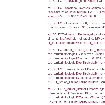
sql: SELECT CO
sql: SELECT `ta
sql: SELECT a1.R
n.DataFileNotif
n.CodiceUnivoc
WHERE n.IDNoti
sql: SELECT a1_
ComuneSL, el_p
el_comuni.IstCo
el_regioni.Ist
a1_stabilimento
IDNotifica=311
sql: SELECT a2
(((a2p.IDNotifi