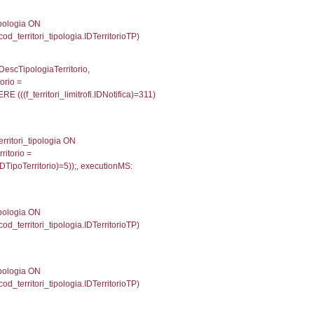
p INNER JOIN a2_personale a2p ON a2rp.IDPersona
onMS: 0.0026130676269531
IN reg_a2_personale ON reg_a2_ruolipersonale.ID
_ruolipersonale.IDTipoPersonale)=3)), executionM
UntAmmTerr, d1_controlli.UffCompetente, d1_controlli
lli.Email, d1_controlli.Pec FROM cod_ipa_aoo INNER 
1866083145142
ecutionMS: 0.0079960823059082
e, DATE_FORMAT(DataApertura, '%d/%m/%Y') as Data
/%Y') as DataUltimoPIR FROM d3_ispezioni WHERE (
fini_stato INNER JOIN el_nazioni ON f_confini_stato.