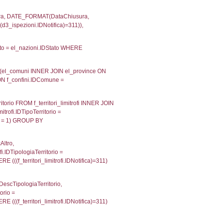
velid` = -2, executionMS: 0.00022506713867188
velpermissions` WHERE `userlevelid` IN (-2), execut
ta AS provincia, DATE(n.DataInvioNotifica) as DataInv
i ON i.CodiceUnivoco = n.CodiceUnivoco LEFT JOIN a1
= el_com.IstComune LEFT JOIN el_province AS el_pr
province.citta as ProvinciaST, el_regioni.Regione 
ne as RegioneSL FROM (((((a1_stabilimento LEFT JO
vinciaStab = el_province.IstProvincia) LEFT JOIN el
_stabilimento.IstComuneSL = el_comuni_1.IstComune
OIN el_regioni AS el_regioni_1 ON a1_stabilimento.I
p INNER JOIN a2_personale a2p ON a2rp.IDPersona
nMS: 0.0029230117797852