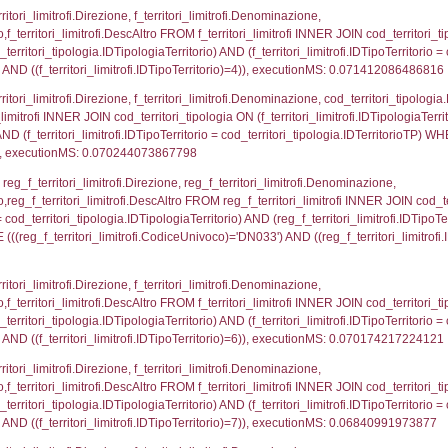
p.Cognome, a2p.Nome FROM a2_ruolipersonale a2r
ca)=311) AND ((a2rp.IDTipoPersonale)=3)), executi
gnome, Nome FROM reg_a2_ruolipersonale INNER JO
2_personale.CodiceUnivoco)='DN033') AND ((reg_a2
_ipa_aoo.des_amm, d1_controlli.IDEnte, d1_controlli.
mune, d1_controlli.Via, d1_controlli.Cap, d1_contro
ntAmmTerr where IDNotifica=311, executionMS: 0.02
FROM d2_autorizzazioni WHERE IDNotifica=311, ex
pezione, IDArticoloComma, Autorita, StatoIspezion
 DataChiusura, DATE_FORMAT(DataUltimoPIR, '%d/%m
0.00060701370239258
nazioni.DescIT, f_confini_stato.Distanza FROM f_con