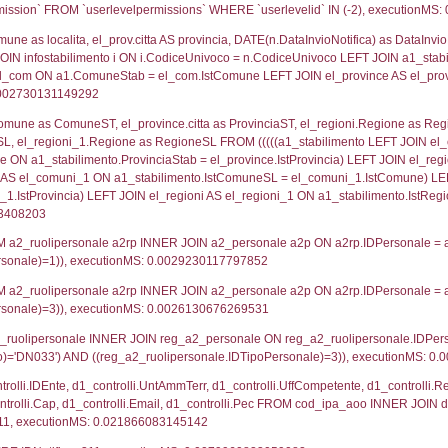
lico) - DESCRIZIONE SINTETICA DELLO STABILIMENTO E
lico) - INFORMAZIONI SUGLI SCENARI INCIDENTALI CON I
UNT(*) FROM `userlevels` WHERE `userlevelid` = -
serlevelid`, `userlevelname` FROM `userlevels`, ex