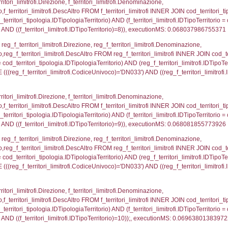
.IDNotifica = 311;, executionMS: 0.0004901885986328
regioni.Regione, el_province.citta, el_comuni.Com
ovincia = el_province.IstProvincia) INNER JOIN el_re
omune WHERE (((f_confini.IDNotifica)=311));, execu
p_concat(f_territori_limitrofi.DescAltro SEPARATOR '; 
ologia ON (f_territori_limitrofi.IDTipologiaTerritorio = c
pologia.IDTerritorioTP ) WHERE ( ((f_territori_limitrofi
ipologia.DescTipologiaTerritorio, executionMS: 0.052
ritori_limitrofi.Distanza, f_territori_limitrofi.Direzione,
pologia.DescTipologiaTerritorio FROM f_territori_limitrof
ologia.IDTipologiaTerritorio) AND (f_territori_limitrofi.
i_limitrofi.IDTipoTerritorio)=2)), executionMS: 0.068
ritori_limitrofi.Distanza, f_territori_limitrofi.Direzion
rofi.DescAltro FROM f_territori_limitrofi INNER JOIN cod_