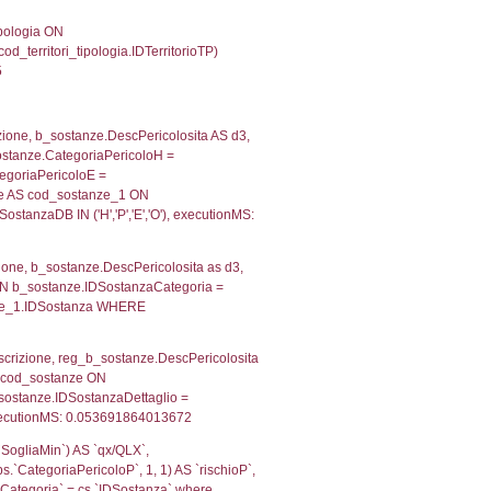
IDTipoTerritorio = cod_territori_tipologia.IDTerritorioTP
551944732666
, f_territori_limitrofi.Denominazione,
scAltro FROM f_territori_limitrofi INNER JOIN cod_territ
ologiaTerritorio) AND (f_territori_limitrofi.IDTipoTerrito
trofi.IDTipoTerritorio)=4)), executionMS: 0.07141208648
e, f_territori_limitrofi.Denominazione, cod_territori_tipo
territori_tipologia ON (f_territori_limitrofi.IDTipologiaT
IDTipoTerritorio = cod_territori_tipologia.IDTerritorioTP
244073867798
.Direzione, reg_f_territori_limitrofi.Denominazione,
fi.DescAltro FROM reg_f_territori_limitrofi INNER JOIN c
IDTipologiaTerritorio) AND (reg_f_territori_limitrofi.IDTi
ofi.CodiceUnivoco)='DN033') AND ((reg_f_territori_limit