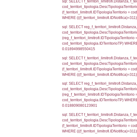
f_confini_stato
sql: SELECT el_
el_comuni.IstPr
el_comuni.IstC
sql: SELECT grou
cod_territori_tip
cod_territori_ti
cod_territori_t
sql: SELECT f_ter
cod_territori_ti
cod_territori_tip
AND ((f_territor
sql: SELECT f_ter
f_territori_limit