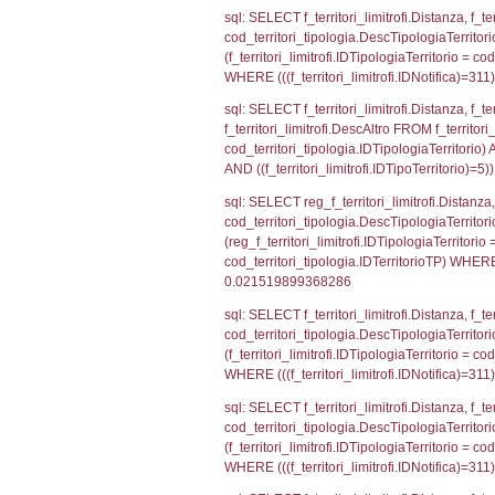
sql: SELECT a2
(((a2p.IDNotifi
sql: SELECT Co
WHERE (((reg_a
sql: SELECT cod
d1_controlli.Co
d1_controlli.U
sql: SELECT * 
sql: SELECT Is
'%d/%m/%Y') as
executionMS: 
sql: SELECT el_