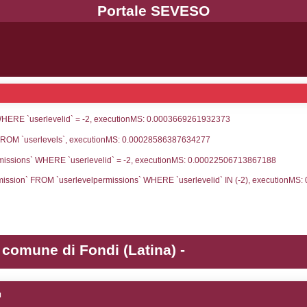
UNT(*) FROM `userlevels` WHERE `userlevelid` = -
serlevelid`, `userlevelname` FROM `userlevels`, ex
UNT(*) FROM `userlevelpermissions` WHERE `userle
blename`, `userlevelid`, `permission` FROM `userle