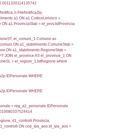
 RIEPILOGO SOSTANZE PERICOLOSE DI CUI ALL'ALLEGATO
MPATTO ALL'ESTERNO DELLO STABILIMENTO
Indietro
2, executionMS: 0.0003669261932373
ecutionMS: 0.00028586387634277