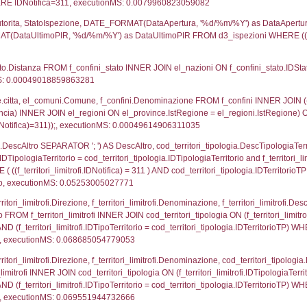
UNT(*) FROM `userlevelpermissions` WHERE `userle
blename`, `userlevelid`, `permission` FROM `userle
agioneSociale, el_com.Comune as localita, el_prov.cit
icaZip FROM notifica n LEFT JOIN infostabilimento 
o LEFT JOIN el_comuni AS el_com ON a1.ComuneStab 
fica = 311;, executionMS: 0.002730131149292
stabilimento.*, el_comuni.Comune as ComuneST, el_
rovince_1.citta as ProvinciaSL, el_regioni_1.Regio
mune) LEFT JOIN el_province ON a1_stabilimento.Pro
Regione) LEFT JOIN el_comuni AS el_comuni_1 ON a1
.IstProvinciaSL = el_province_1.IstProvincia) LEFT J
, executionMS: 0.00061511993408203
p.Cognome, a2p.Nome FROM a2_ruolipersonale a2r
ca)=311) AND ((a2rp.IDTipoPersonale)=1)), executio