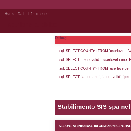
Home
Dati
Informazione
Notifiche pubblico
Debug
sql: SELECT CO
sql: SELECT `u
sql: SELECT CO
sql: SELECT `ta