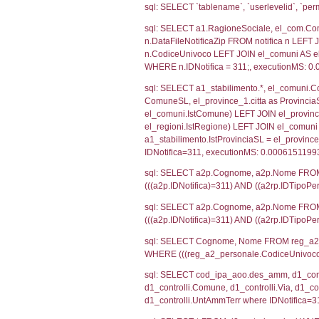
SEZIONE H (pubb
2012/18/UE
SEZIONE L (pubb
Debug
sql: SELECT CO
sql: SELECT `u