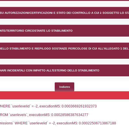
nto SIS spa nel comune di Fo
lico) - INFORMAZIONI GENERALI
lico) - INFORMAZIONI GENERALI SU AUTORIZZAZIONI/CER
lico) - DESCRIZIONE DELL'AMBIENTE/TERRITORIO CIRCOS