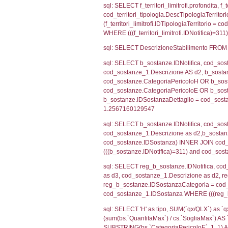
cod_territori_tip
AND ((f_territor
sql: SELECT f_ter
cod_territori_ti
(f_territori_limi
WHERE (((f_terri
sql: SELECT f_ter
f_territori_limit
cod_territori_tip
AND ((f_territor
sql: SELECT reg_f
cod_territori_ti
(reg_f_territori_
cod_territori_ti