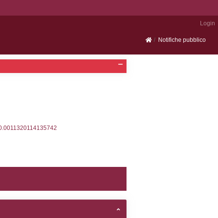
Portale SEVESO
2, executionMS: 0.0003669261932373
ecutionMS: 0.00028586387634277
velid` = -2, executionMS: 0.00022506713867188
velpermissions` WHERE `userlevelid` IN (-2), execut