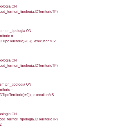
1
une, f_confini.Denominazione FROM f_confini INNER 
gioni ON el_province.IstRegione = el_regioni.IstRegi
tionMS: 0.00049614906311035
') AS DescAltro, cod_territori_tipologia.DescTipologia
od_territori_tipologia.IDTipologiaTerritorio and f_territor
.IDNotifica) = 311 ) AND cod_territori_tipologia.IDTerr
53005027771
 f_territori_limitrofi.Denominazione, f_territori_limitrofi
i INNER JOIN cod_territori_tipologia ON (f_territori_lim
IDTipoTerritorio = cod_territori_tipologia.IDTerritorioTP
685054779053
e, f_territori_limitrofi.Denominazione, cod_territori_tipo
territori_tipologia ON (f_territori_limitrofi.IDTipologiaT