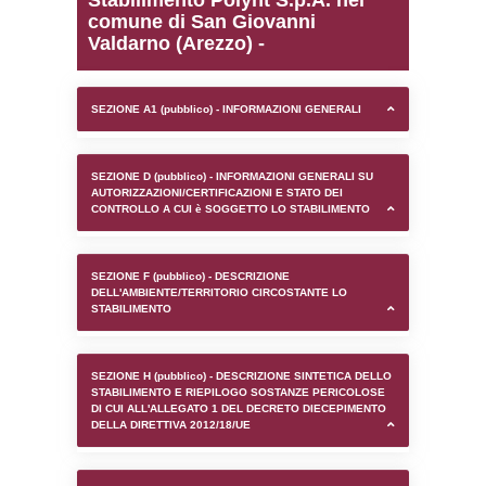
0.00020718574523926
sql: SELECT `tablename`, `userlevelid`, `p
`userlevelpermissions` WHERE `userlevelid` I
executionMS: 0.0012660026550293
Stabilimento Polynt S.p.
comune di San Giovanni
Valdarno (Arezzo) -
SEZIONE A1 (pubblico) - INFORMAZIONI 