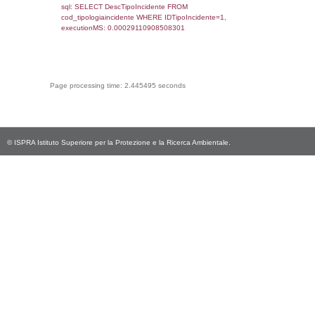
rofi.DescAltro FROM f_territori_limitrofi INN
cod_territori_tipologia ON
(f_territori_limitrofi.IDTipologiaTerritorio =
cod_territori_tipologia.IDTipologiaTerritorio)
(f_territori_limitrofi.IDTipoTerritorio =
cod_territori_tipologia.IDTerritorioTP) WHER
(((f_territori_limitrofi.IDNotifica)=3240) AND
((f_territori_limitrofi.IDTipoTerritorio)=9)), ex
0.06810998916626
sql: SELECT reg_f_territori_limitrofi.Distanza
reg_f_territori_limitrofi.Direzione,
reg_f_territori_limitrofi.Denominazione,
cod_territori_tipologia.DescTipologiaTerritorio
_limitrofi.DescAltro FROM reg_f_territori_limi
JOIN cod_territori_tipologia ON
(reg_f_territori_limitrofi.IDTipologiaTerritorio =
cod_territori_tipologia.IDTipologiaTerritorio)
(reg_f_territori_limitrofi.IDTipoTerritorio =