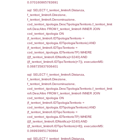
el_comuni.IstComune WHERE
(((f_confini.IDNotifica)=3240));, executionMS
0.00065779685974121
sql: SELECT group_concat(f_territori_limitrof
SEPARATOR '; ') AS DescAltro,
cod_territori_tipologia.DescTipologiaTerrito
f_territori_limitrofi INNER JOIN cod_territori
(f_territori_limitrofi.IDTipologiaTerritorio =
cod_territori_tipologia.IDTipologiaTerritorio 
f_territori_limitrofi.IDTipoTerritorio =
cod_territori_tipologia.IDTerritorioTP ) WHER
((f_territori_limitrofi.IDNotifica) = 3240 ) AND
cod_territori_tipologia.IDTerritorioTP = 1)
cod_territori_tipologia.DescTipologiaTerritori
executionMS: 0.074855089187622
sql: SELECT f_territori_limitrofi.Distanza,
f_territori_limitrofi.Direzione,
f_territori_limitrofi.Denominazione,