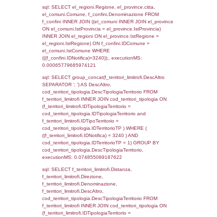
as ComuneSL, el_province_1.citta as Provi
el_regioni_1.Regione as RegioneSL FROM
(((((a1_stabilimento LEFT JOIN el_comuni 
a1_stabilimento.ComuneStab = el_comuni.
LEFT JOIN el_province ON a1_stabilimento.
= el_province.IstProvincia) LEFT JOIN el_re
a1_stabilimento.RegioneStab = el_regioni.I
LEFT JOIN el_comuni AS el_comuni_1 ON
a1_stabilimento.IstComuneSL = el_comuni
LEFT JOIN el_province AS el_province_1 O
a1_stabilimento.IstProvinciaSL =
el_province_1.IstProvincia) LEFT JOIN el_re
el_regioni_1 ON a1_stabilimento.IstRegion
el_regioni_1.IstRegione where IDNotifica=3
executionMS: 0.0006411075592041
sql: SELECT a2p.Cognome, a2p.Nome FR
a2_ruolipersonale a2rp INNER JOIN a2_pe
a2rp.IDPersonale = a2p.IDPersonale WHE
(((a2p.IDNotifica)=3240) AND ((a2rp.IDTipoP