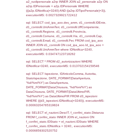
sql: SELECT `tablename`, `userlevelid`, `p
`userlevelpermissions` WHERE `userlevelid` I
executionMS: 0.0012660026550293
sql: SELECT a1.RagioneSociale, el_com.C
localita, el_prov.citta AS provincia,
DATE(n.DataInvioNotifica) as DataInvioNotifi
n.FileNotificaZip, n.DataFileNotificaZip FROM
LEFT JOIN infostabilimento i ON i.CodiceUn
n.CodiceUnivoco LEFT JOIN a1_stabilimen
a1.CodiceUnivoco = n.CodiceUnivoco LEFT
el_comuni AS el_com ON a1.ComuneStab 
el_com.IstComune LEFT JOIN el_province 
a1.ProvinciaStab = el_prov.IstProvincia W
n.IDNotifica = 3240;, executionMS: 0.002
sql: SELECT a1_stabilimento.*, el_comuni
ComuneST, el_province.citta as ProvinciaST
el_regioni.Regione as RegioneST, el_com