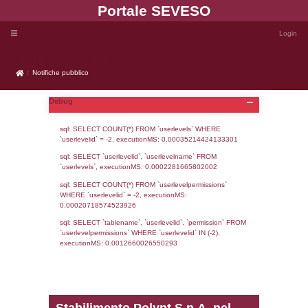
Portale SEVE
Notifiche pubblico
Notifiche pubblico
Debug
sql: SELECT COUNT(*) FROM `userlevels`
`userlevelid` = -2, executionMS: 0.000352
sql: SELECT `userlevelid`, `userlevelname`
`userlevels`, executionMS: 0.00022816658
sql: SELECT COUNT(*) FROM `userlevelperm
WHERE `userlevelid` = -2, executionMS: