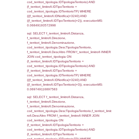
executionMS: 0.0076439380645752
sql: SELECT a2p.Cognome, a2p.Nome FR
a2_ruolipersonale a2rp INNER JOIN a2_pe
a2rp.IDPersonale = a2p.IDPersonale WHE
(((a2p.IDNotifica)=3240) AND ((a2rp.IDTipoP
executionMS: 0.0027329921722412
sql: SELECT cod_ipa_aoo.des_amm, d1_cont
d1_controlli.UntAmmTerr, d1_controlli.UffCo
d1_controlli.Regione, d1_controlli.Provincia,
d1_controlli.Comune, d1_controlli.Via, d1_co
d1_controlli.Email, d1_controlli.Pec FROM 
INNER JOIN d1_controlli ON cod_ipa_aoo.I
d1_controlli.UntAmmTerr where IDNotifica=3
executionMS: 0.034747123718262
sql: SELECT * FROM d2_autorizzazioni W
IDNotifica=3240, executionMS: 0.0137021
sql: SELECT Ispezione, IDArticoloComma, Au