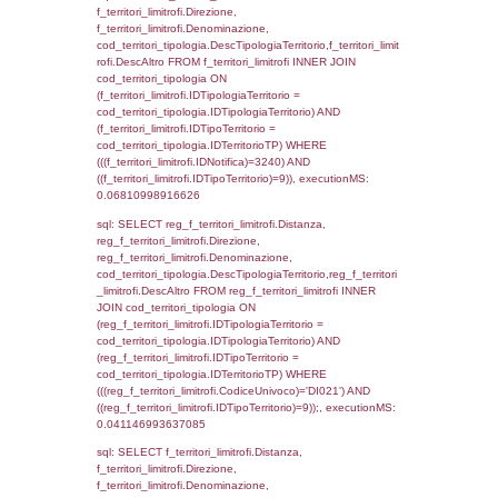
f_territori_limitrofi.DescAltro,
cod_territori_tipologia.DescTipologiaTerrito
f_territori_limitrofi INNER JOIN cod_territori
(f_territori_limitrofi.IDTipologiaTerritorio =
cod_territori_tipologia.IDTipologiaTerritorio)
(f_territori_limitrofi.IDTipoTerritorio =
cod_territori_tipologia.IDTerritorioTP) WHER
(((f_territori_limitrofi.IDNotifica)=3240) AND
((f_territori_limitrofi.IDTipoTerritorio)=2)), ex
0.06849193572998
sql: SELECT f_territori_limitrofi.Distanza,
f_territori_limitrofi.Direzione,
f_territori_limitrofi.Denominazione,
cod_territori_tipologia.DescTipologiaTerritori
f_territori_limitrofi.DescAltro FROM f_territori
JOIN cod_territori_tipologia ON
(f_territori_limitrofi.IDTipologiaTerritorio =
cod_territori_tipologia.IDTipologiaTerritorio)