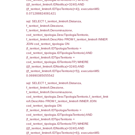
StatoIspezione, DATE_FORMAT(DataApertu
'%d/%m/%Y') as DataApertura,
DATE_FORMAT(DataChiusura, '%d/%m/%Y')
DataChiusura, DATE_FORMAT(DataUltimoPI
'%d/%m/%Y') as DataUltimoPIR FROM d3_is
WHERE (((d3_ispezioni.IDNotifica)=3240)), 
0.00063204765319824
sql: SELECT el_nazioni.DescIT, f_confini_st
FROM f_confini_stato INNER JOIN el_nazio
f_confini_stato.IDStato = el_nazioni.IDSta
f_confini_stato.IDNotifica = 3240;, executi
0.0006859302520752
sql: SELECT el_regioni.Regione, el_province
el_comuni.Comune, f_confini.Denominazio
f_confini INNER JOIN ((el_comuni INNER JO
ON el_comuni.IstProvincia = el_province.IstP
INNER JOIN el_regioni ON el_province.IstR
el_regioni.IstRegione) ON f_confini.IDComu