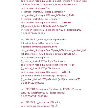
(f_territori_limitrofi.IDTipoTerritorio =
cod_territori_tipologia.IDTerritorioTP) WHER
(((f_territori_limitrofi.IDNotifica)=3240) AND
((f_territori_limitrofi.IDTipoTerritorio)=3)), ex
0.069749116897583
sql: SELECT f_territori_limitrofi.Distanza,
f_territori_limitrofi.Direzione,
f_territori_limitrofi.Denominazione,
cod_territori_tipologia.DescTipologiaTerritorio,
rofi.DescAltro FROM f_territori_limitrofi INN
cod_territori_tipologia ON
(f_territori_limitrofi.IDTipologiaTerritorio =
cod_territori_tipologia.IDTipologiaTerritorio)
(f_territori_limitrofi.IDTipoTerritorio =
cod_territori_tipologia.IDTerritorioTP) WHER
(((f_territori_limitrofi.IDNotifica)=3240) AND
((f_territori_limitrofi.IDTipoTerritorio)=4)), ex
0.071288824081421