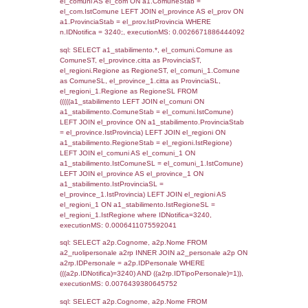
SEZIONE L (pubblico) - INFORMAZIONI S
INCIDENTALI CON IMPATTO ALL'ESTERN
STABILIMENTO
Indietro
Debug
sql: SELECT COUNT(*) FROM `userlevels`
`userlevelid` = -2, executionMS: 0.000352
sql: SELECT `userlevelid`, `userlevelname`
`userlevels`, executionMS: 0.00022816658
sql: SELECT COUNT(*) FROM `userlevelperm
WHERE `userlevelid` = -2, executionMS:
0.00020718574523926