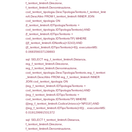
f_territori_limitrofi.DescAltro,
cod_territori_tipologia.DescTipologiaTerrito
f_territori_limitrofi INNER JOIN cod_territori
(f_territori_limitrofi.IDTipologiaTerritorio =
cod_territori_tipologia.IDTipologiaTerritorio)
(f_territori_limitrofi.IDTipoTerritorio =
cod_territori_tipologia.IDTerritorioTP) WHER
(((f_territori_limitrofi.IDNotifica)=3243) AND
((f_territori_limitrofi.IDTipoTerritorio)=2)), ex
0.068656921386719
sql: SELECT f_territori_limitrofi.Distanza,
f_territori_limitrofi.Direzione,
f_territori_limitrofi.Denominazione,
cod_territori_tipologia.DescTipologiaTerritori
f_territori_limitrofi.DescAltro FROM f_territori
JOIN cod_territori_tipologia ON
(f_territori_limitrofi.IDTipologiaTerritorio =
cod_territori_tipologia.IDTipologiaTerritorio)