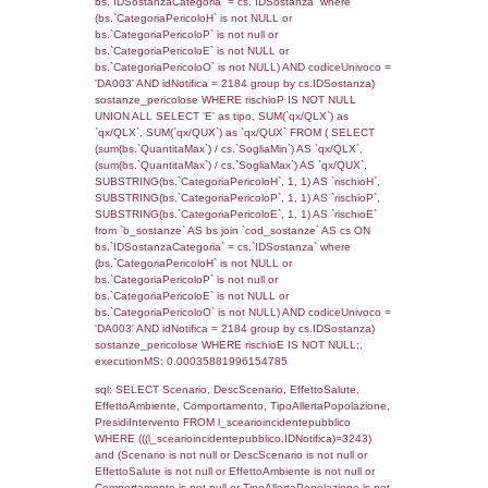
cod_territori_tipologia.IDTerritorioTP) WHER
(((reg_f_territori_limitrofi.CodiceUnivoco)='
((reg_f_territori_limitrofi.IDTipoTerritorio)=8)
0.019129991531372
sql: SELECT f_territori_limitrofi.Distanza,
f_territori_limitrofi.Direzione,
f_territori_limitrofi.Denominazione,
cod_territori_tipologia.DescTipologiaTerritorio,
rofi.DescAltro FROM f_territori_limitrofi INN
cod_territori_tipologia ON
(f_territori_limitrofi.IDTipologiaTerritorio =
cod_territori_tipologia.IDTipologiaTerritorio)
(f_territori_limitrofi.IDTipoTerritorio =
cod_territori_tipologia.IDTerritorioTP) WHER
(((f_territori_limitrofi.IDNotifica)=3243) AND
((f_territori_limitrofi.IDTipoTerritorio)=9)), ex
0.068290948867798
sql: SELECT reg_f_territori_limitrofi.Distanza
reg_f_territori_limitrofi.Direzione,