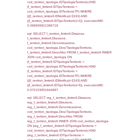
executionMS: 0.0068261623382568
sql: SELECT a2p.Cognome, a2p.Nome FR
a2_ruolipersonale a2rp INNER JOIN a2_pe
a2rp.IDPersonale = a2p.IDPersonale WHE
(((a2p.IDNotifica)=3243) AND ((a2rp.IDTipoP
executionMS: 0.0024750232696533
sql: SELECT cod_ipa_aoo.des_amm, d1_cont
d1_controlli.UntAmmTerr, d1_controlli.UffCo
d1_controlli.Regione, d1_controlli.Provincia,
d1_controlli.Comune, d1_controlli.Via, d1_co
d1_controlli.Email, d1_controlli.Pec FROM 
INNER JOIN d1_controlli ON cod_ipa_aoo.I
d1_controlli.UntAmmTerr where IDNotifica=3
executionMS: 0.029951810836792
sql: SELECT * FROM d2_autorizzazioni W
IDNotifica=3243, executionMS: 0.0127699
sql: SELECT Ispezione, IDArticoloComma, Au