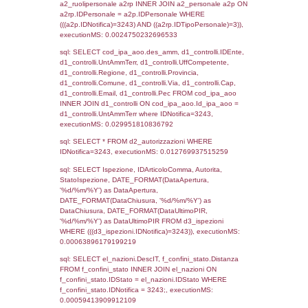
sql: SELECT `tablename`, `userlevelid`, `p
`userlevelpermissions` WHERE `userlevelid` I
executionMS: 0.00098681449890137
sql: SELECT a1.RagioneSociale, el_com.C
localita, el_prov.citta AS provincia,
DATE(n.DataInvioNotifica) as DataInvioNotifi
n.FileNotificaZip, n.DataFileNotificaZip FROM
LEFT JOIN infostabilimento i ON i.CodiceUn
n.CodiceUnivoco LEFT JOIN a1_stabilimen
a1.CodiceUnivoco = n.CodiceUnivoco LEFT
el_comuni AS el_com ON a1.ComuneStab 
el_com.IstComune LEFT JOIN el_province 
a1.ProvinciaStab = el_prov.IstProvincia W
n.IDNotifica = 3243;, executionMS: 0.010
sql: SELECT a1_stabilimento.*, el_comuni
ComuneST, el_province.citta as ProvinciaST
el_regioni.Regione as RegioneST, el_com