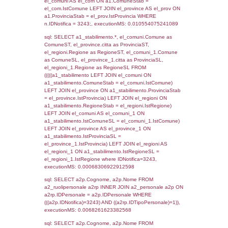
SEZIONE L (pubblico) - INFORMAZIONI S
INCIDENTALI CON IMPATTO ALL'ESTERN
STABILIMENTO
Indietro
Debug
sql: SELECT COUNT(*) FROM `userlevels`
`userlevelid` = -2, executionMS: 0.000492
sql: SELECT `userlevelid`, `userlevelname`
`userlevels`, executionMS: 0.00026488304
sql: SELECT COUNT(*) FROM `userlevelperm
WHERE `userlevelid` = -2, executionMS:
0.00021481513977051