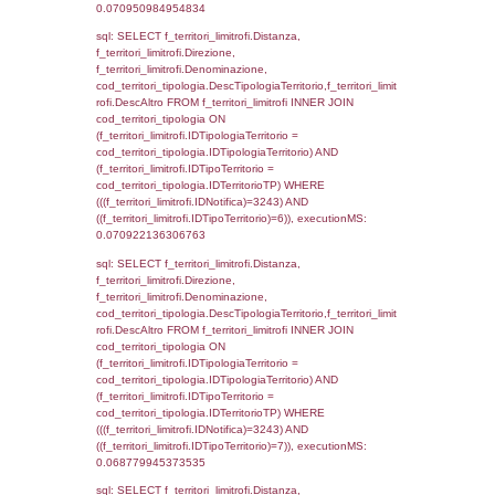
el_comuni.IstComune WHERE
(((f_confini.IDNotifica)=3243));, executionMS
0.00057291984558105
sql: SELECT group_concat(f_territori_limitrof
SEPARATOR '; ') AS DescAltro,
cod_territori_tipologia.DescTipologiaTerrito
f_territori_limitrofi INNER JOIN cod_territori
(f_territori_limitrofi.IDTipologiaTerritorio =
cod_territori_tipologia.IDTipologiaTerritorio 
f_territori_limitrofi.IDTipoTerritorio =
cod_territori_tipologia.IDTerritorioTP ) WHER
((f_territori_limitrofi.IDNotifica) = 3243 ) AND
cod_territori_tipologia.IDTerritorioTP = 1)
cod_territori_tipologia.DescTipologiaTerritori
executionMS: 0.075344085693359
sql: SELECT f_territori_limitrofi.Distanza,
f_territori_limitrofi.Direzione,
f_territori_limitrofi.Denominazione,