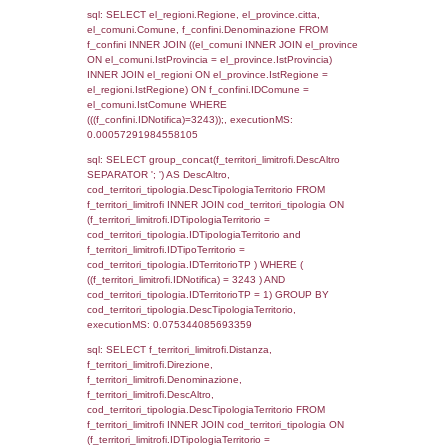
as ComuneSL, el_province_1.citta as Provi
el_regioni_1.Regione as RegioneSL FROM
(((((a1_stabilimento LEFT JOIN el_comuni 
a1_stabilimento.ComuneStab = el_comuni.
LEFT JOIN el_province ON a1_stabilimento.
= el_province.IstProvincia) LEFT JOIN el_re
a1_stabilimento.RegioneStab = el_regioni.I
LEFT JOIN el_comuni AS el_comuni_1 ON
a1_stabilimento.IstComuneSL = el_comuni
LEFT JOIN el_province AS el_province_1 O
a1_stabilimento.IstProvinciaSL =
el_province_1.IstProvincia) LEFT JOIN el_re
el_regioni_1 ON a1_stabilimento.IstRegion
el_regioni_1.IstRegione where IDNotifica=3
executionMS: 0.00068306922912598
sql: SELECT a2p.Cognome, a2p.Nome FR
a2_ruolipersonale a2rp INNER JOIN a2_pe
a2rp.IDPersonale = a2p.IDPersonale WHE
(((a2p.IDNotifica)=3243) AND ((a2rp.IDTipoP