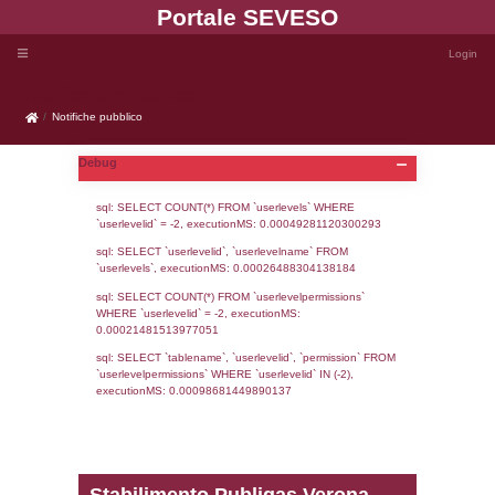
Portale SEVE
Notifiche pubblico
Notifiche pubblico
Debug
sql: SELECT COUNT(*) FROM `userlevels`
`userlevelid` = -2, executionMS: 0.000492
sql: SELECT `userlevelid`, `userlevelname`
`userlevels`, executionMS: 0.00026488304
sql: SELECT COUNT(*) FROM `userlevelperm
WHERE `userlevelid` = -2, executionMS: