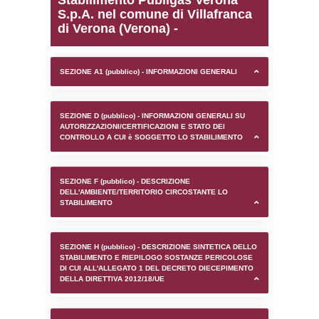
0.00021481513977051
sql: SELECT `tablename`, `userlevelid`, `p
`userlevelpermissions` WHERE `userlevelid` I
executionMS: 0.00098681449890137
Stabilimento Publigas V
S.p.A. nel comune di Vil
di Verona (Verona) -
SEZIONE A1 (pubblico) - INFORMAZIONI 