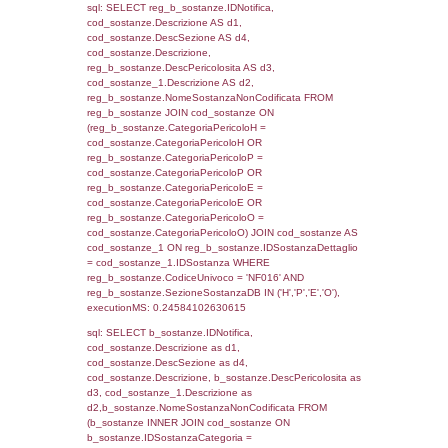
0.070922136306763
sql: SELECT f_territori_limitrofi.Distanza,
f_territori_limitrofi.Direzione,
f_territori_limitrofi.Denominazione,
cod_territori_tipologia.DescTipologiaTerritorio,
rofi.DescAltro FROM f_territori_limitrofi INN
cod_territori_tipologia ON
(f_territori_limitrofi.IDTipologiaTerritorio =
cod_territori_tipologia.IDTipologiaTerritorio)
(f_territori_limitrofi.IDTipoTerritorio =
cod_territori_tipologia.IDTerritorioTP) WHER
(((f_territori_limitrofi.IDNotifica)=3243) AND
((f_territori_limitrofi.IDTipoTerritorio)=7)), ex
0.068779945373535
sql: SELECT f_territori_limitrofi.Distanza,
f_territori_limitrofi.Direzione,
f_territori_limitrofi.Denominazione,
cod_territori_tipologia.DescTipologiaTerritorio,