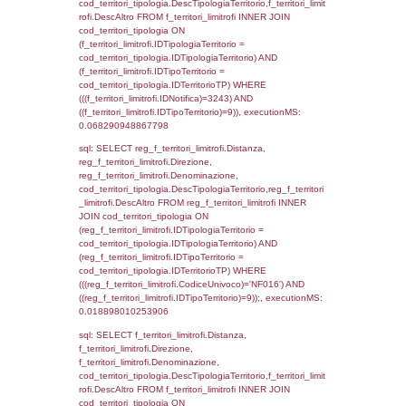
(f_territori_limitrofi.IDTipoTerritorio =
cod_territori_tipologia.IDTerritorioTP) WHER
(((f_territori_limitrofi.IDNotifica)=3243) AND
((f_territori_limitrofi.IDTipoTerritorio)=3)), ex
0.070153951644897
sql: SELECT reg_f_territori_limitrofi.Distanza
reg_f_territori_limitrofi.Direzione,
reg_f_territori_limitrofi.Denominazione,
cod_territori_tipologia.DescTipologiaTerritori
reg_f_territori_limitrofi.DescAltro FROM
reg_f_territori_limitrofi INNER JOIN cod_territ
ON (reg_f_territori_limitrofi.IDTipologiaTerrito
cod_territori_tipologia.IDTipologiaTerritorio)
(reg_f_territori_limitrofi.IDTipoTerritorio =
cod_territori_tipologia.IDTerritorioTP) WHER
(((reg_f_territori_limitrofi.CodiceUnivoco)='
((reg_f_territori_limitrofi.IDTipoTerritorio)=3)
0.019811868667603