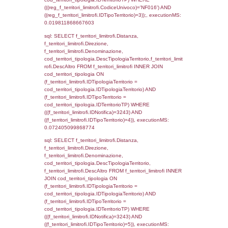
StatoIspezione, DATE_FORMAT(DataApertu
'%d/%m/%Y') as DataApertura,
DATE_FORMAT(DataChiusura, '%d/%m/%Y')
DataChiusura, DATE_FORMAT(DataUltimoPI
'%d/%m/%Y') as DataUltimoPIR FROM d3_is
WHERE (((d3_ispezioni.IDNotifica)=3243)), 
0.00063896179199219
sql: SELECT el_nazioni.DescIT, f_confini_st
FROM f_confini_stato INNER JOIN el_nazio
f_confini_stato.IDStato = el_nazioni.IDSta
f_confini_stato.IDNotifica = 3243;, executi
0.00059413909912109
sql: SELECT el_regioni.Regione, el_province
el_comuni.Comune, f_confini.Denominazio
f_confini INNER JOIN ((el_comuni INNER JO
ON el_comuni.IstProvincia = el_province.IstP
INNER JOIN el_regioni ON el_province.IstR
el_regioni.IstRegione) ON f_confini.IDComu