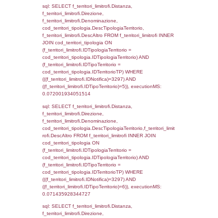
(((f_confini.IDNotifica)=3297));, executionMS
0.00051593780517578
sql: SELECT group_concat(f_territori_limitrof
SEPARATOR '; ') AS DescAltro,
cod_territori_tipologia.DescTipologiaTerrito
f_territori_limitrofi INNER JOIN cod_territori
(f_territori_limitrofi.IDTipologiaTerritorio =
cod_territori_tipologia.IDTipologiaTerritorio 
f_territori_limitrofi.IDTipoTerritorio =
cod_territori_tipologia.IDTerritorioTP ) WHER
((f_territori_limitrofi.IDNotifica) = 3297 ) AND
cod_territori_tipologia.IDTerritorioTP = 1)
cod_territori_tipologia.DescTipologiaTerritori
executionMS: 0.05265998840332
sql: SELECT f_territori_limitrofi.Distanza,
f_territori_limitrofi.Direzione,
f_territori_limitrofi.Denominazione,
f_territori_limitrofi.DescAltro,