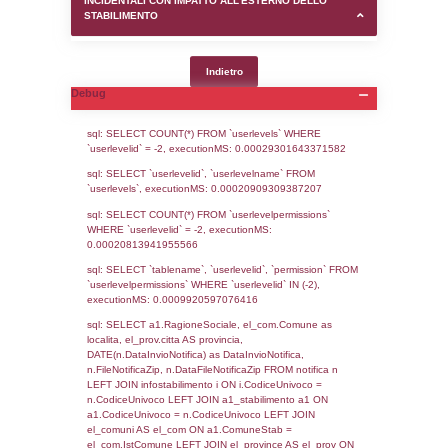
SEZIONE D (pubblico) - INFORMAZIONI G
AUTORIZZAZIONI/CERTIFICAZIONI E STAT
CONTROLLO A CUI è SOGGETTO LO STA
SEZIONE F (pubblico) - DESCRIZIONE
DELL'AMBIENTE/TERRITORIO CIRCOSTAN
STABILIMENTO
SEZIONE H (pubblico) - DESCRIZIONE SI
STABILIMENTO E RIEPILOGO SOSTANZE
DI CUI ALL'ALLEGATO 1 DEL DECRETO D
DELLA DIRETTIVA 2012/18/UE