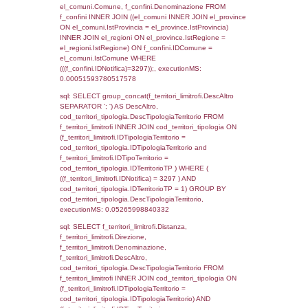
el_regioni_1.Regione as RegioneSL FROM
(((((a1_stabilimento LEFT JOIN el_comuni 
a1_stabilimento.ComuneStab = el_comuni.
LEFT JOIN el_province ON a1_stabilimento.
= el_province.IstProvincia) LEFT JOIN el_re
a1_stabilimento.RegioneStab = el_regioni.I
LEFT JOIN el_comuni AS el_comuni_1 ON
a1_stabilimento.IstComuneSL = el_comuni
LEFT JOIN el_province AS el_province_1 O
a1_stabilimento.IstProvinciaSL =
el_province_1.IstProvincia) LEFT JOIN el_re
el_regioni_1 ON a1_stabilimento.IstRegion
el_regioni_1.IstRegione where IDNotifica=3
executionMS: 0.00066709518432617
sql: SELECT a2p.Cognome, a2p.Nome FR
a2_ruolipersonale a2rp INNER JOIN a2_pe
a2rp.IDPersonale = a2p.IDPersonale WHE
(((a2p.IDNotifica)=3297) AND ((a2rp.IDTipoP
executionMS: 0.0031490325927734