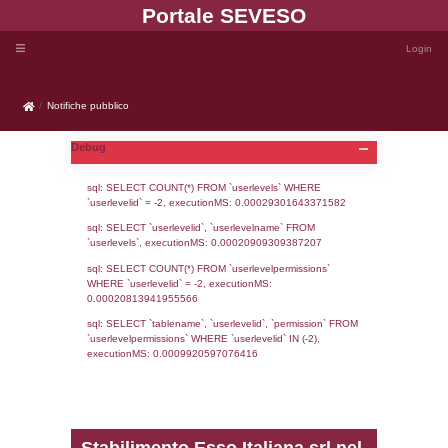
Portale SEVE
Notifiche pubblico
Notifiche pubblico
Debug
sql: SELECT COUNT(*) FROM `userlevels`
`userlevelid` = -2, executionMS: 0.000293
sql: SELECT `userlevelid`, `userlevelname`
`userlevels`, executionMS: 0.00020909309
sql: SELECT COUNT(*) FROM `userlevelperm
WHERE `userlevelid` = -2, executionMS: