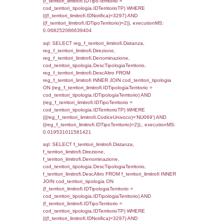
sql: SELECT a2p.Cognome, a2p.Nome FR
a2_ruolipersonale a2rp INNER JOIN a2_pe
a2rp.IDPersonale = a2p.IDPersonale WHE
(((a2p.IDNotifica)=3297) AND ((a2rp.IDTipoP
executionMS: 0.0024838447570801
sql: SELECT cod_ipa_aoo.des_amm, d1_cont
d1_controlli.UntAmmTerr, d1_controlli.UffCo
d1_controlli.Regione, d1_controlli.Provincia,
d1_controlli.Comune, d1_controlli.Via, d1_co
d1_controlli.Email, d1_controlli.Pec FROM 
INNER JOIN d1_controlli ON cod_ipa_aoo.I
d1_controlli.UntAmmTerr where IDNotifica=3
executionMS: 0.021765947341919
sql: SELECT * FROM d2_autorizzazioni W
IDNotifica=3297, executionMS: 0.0078108
sql: SELECT Ispezione, IDArticoloComma, Au
StatoIspezione, DATE_FORMAT(DataApertu