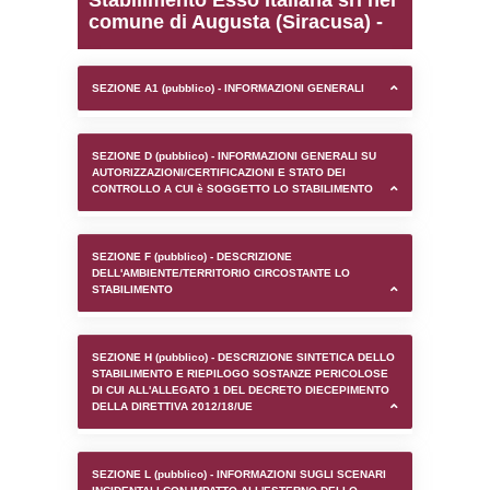
0.00020813941955566
sql: SELECT `tablename`, `userlevelid`, `p
`userlevelpermissions` WHERE `userlevelid` I
executionMS: 0.0009920597076416
Stabilimento Esso Italian
comune di Augusta (Sira
SEZIONE A1 (pubblico) - INFORMAZIONI 