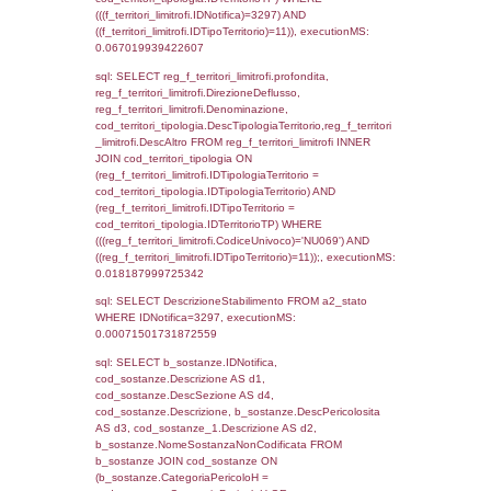
cod_territori_tipologia.IDTipologiaTerritorio)
(reg_f_territori_limitrofi.IDTipoTerritorio =
cod_territori_tipologia.IDTerritorioTP) WHER
(((reg_f_territori_limitrofi.CodiceUnivoco)='
((reg_f_territori_limitrofi.IDTipoTerritorio)=4)
0.020128965377808
sql: SELECT f_territori_limitrofi.Distanza,
f_territori_limitrofi.Direzione,
f_territori_limitrofi.Denominazione,
cod_territori_tipologia.DescTipologiaTerritori
f_territori_limitrofi.DescAltro FROM f_territori
JOIN cod_territori_tipologia ON
(f_territori_limitrofi.IDTipologiaTerritorio =
cod_territori_tipologia.IDTipologiaTerritorio)
(f_territori_limitrofi.IDTipoTerritorio =
cod_territori_tipologia.IDTerritorioTP) WHER
(((f_territori_limitrofi.IDNotifica)=3297) AND
((f_territori_limitrofi.IDTipoTerritorio)=5)), ex
0.072001934051514