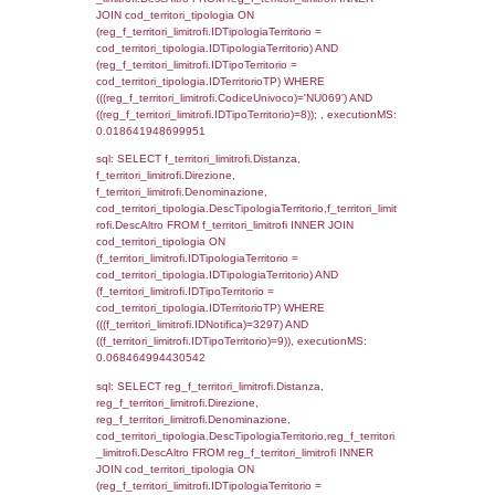
(((reg_f_territori_limitrofi.CodiceUnivoco)='
((reg_f_territori_limitrofi.IDTipoTerritorio)=2)
0.019531011581421
sql: SELECT f_territori_limitrofi.Distanza,
f_territori_limitrofi.Direzione,
f_territori_limitrofi.Denominazione,
cod_territori_tipologia.DescTipologiaTerritori
f_territori_limitrofi.DescAltro FROM f_territori
JOIN cod_territori_tipologia ON
(f_territori_limitrofi.IDTipologiaTerritorio =
cod_territori_tipologia.IDTipologiaTerritorio)
(f_territori_limitrofi.IDTipoTerritorio =
cod_territori_tipologia.IDTerritorioTP) WHER
(((f_territori_limitrofi.IDNotifica)=3297) AND
((f_territori_limitrofi.IDTipoTerritorio)=3)), ex
0.069824934005737
sql: SELECT f_territori_limitrofi.Distanza,
f_territori_limitrofi.Direzione,