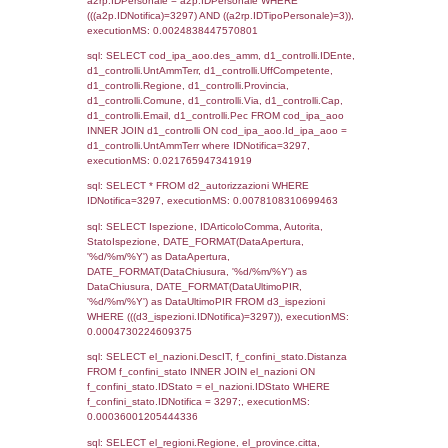
sql: SELECT `tablename`, `userlevelid`, `p
`userlevelpermissions` WHERE `userlevelid` I
executionMS: 0.0009920597076416
sql: SELECT a1.RagioneSociale, el_com.C
localita, el_prov.citta AS provincia,
DATE(n.DataInvioNotifica) as DataInvioNotifi
n.FileNotificaZip, n.DataFileNotificaZip FROM
LEFT JOIN infostabilimento i ON i.CodiceUn
n.CodiceUnivoco LEFT JOIN a1_stabilimen
a1.CodiceUnivoco = n.CodiceUnivoco LEFT
el_comuni AS el_com ON a1.ComuneStab 
el_com.IstComune LEFT JOIN el_province 
a1.ProvinciaStab = el_prov.IstProvincia W
n.IDNotifica = 3297;, executionMS: 0.002
sql: SELECT a1_stabilimento.*, el_comuni
ComuneST, el_province.citta as ProvinciaST
el_regioni.Regione as RegioneST, el_com
as ComuneSL, el_province_1.citta as Provi