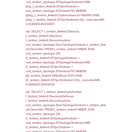
f_territori_limitrofi.Denominazione,
cod_territori_tipologia.DescTipologiaTerritorio,
rofi.DescAltro FROM f_territori_limitrofi INN
cod_territori_tipologia ON
(f_territori_limitrofi.IDTipologiaTerritorio =
cod_territori_tipologia.IDTipologiaTerritorio)
(f_territori_limitrofi.IDTipoTerritorio =
cod_territori_tipologia.IDTerritorioTP) WHER
(((f_territori_limitrofi.IDNotifica)=3297) AND
((f_territori_limitrofi.IDTipoTerritorio)=4)), ex
0.071118116378784
sql: SELECT reg_f_territori_limitrofi.Distanza
reg_f_territori_limitrofi.Direzione,
reg_f_territori_limitrofi.Denominazione,
cod_territori_tipologia.DescTipologiaTerritorio
_limitrofi.DescAltro FROM reg_f_territori_limi
JOIN cod_territori_tipologia ON
(reg_f_territori_limitrofi.IDTipologiaTerritorio =