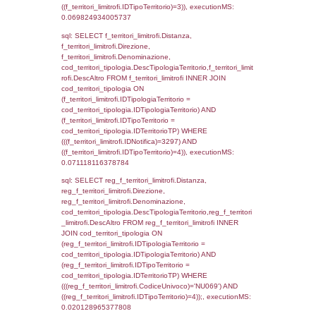
'%d/%m/%Y') as DataApertura,
DATE_FORMAT(DataChiusura, '%d/%m/%Y')
DataChiusura, DATE_FORMAT(DataUltimoPI
'%d/%m/%Y') as DataUltimoPIR FROM d3_is
WHERE (((d3_ispezioni.IDNotifica)=3297)), 
0.0004730224609375
sql: SELECT el_nazioni.DescIT, f_confini_st
FROM f_confini_stato INNER JOIN el_nazio
f_confini_stato.IDStato = el_nazioni.IDSta
f_confini_stato.IDNotifica = 3297;, executi
0.00036001205444336
sql: SELECT el_regioni.Regione, el_province
el_comuni.Comune, f_confini.Denominazio
f_confini INNER JOIN ((el_comuni INNER JO
ON el_comuni.IstProvincia = el_province.IstP
INNER JOIN el_regioni ON el_province.IstR
el_regioni.IstRegione) ON f_confini.IDComu
el_comuni.IstComune WHERE