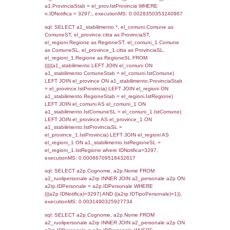
SEZIONE L (pubblico) - INFORMAZIONI S
INCIDENTALI CON IMPATTO ALL'ESTERN
STABILIMENTO
Indietro
Debug
sql: SELECT COUNT(*) FROM `userlevels`
`userlevelid` = -2, executionMS: 0.000293
sql: SELECT `userlevelid`, `userlevelname`
`userlevels`, executionMS: 0.00020909309
sql: SELECT COUNT(*) FROM `userlevelperm
WHERE `userlevelid` = -2, executionMS:
0.00020813941955566