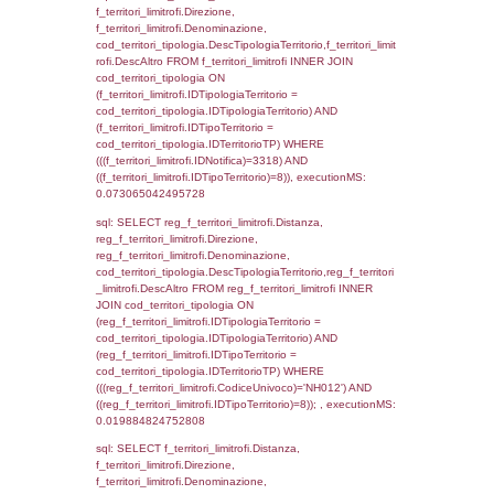
f_territori_limitrofi.DescAltro,
cod_territori_tipologia.DescTipologiaTerrito
f_territori_limitrofi INNER JOIN cod_territori
(f_territori_limitrofi.IDTipologiaTerritorio =
cod_territori_tipologia.IDTipologiaTerritorio)
(f_territori_limitrofi.IDTipoTerritorio =
cod_territori_tipologia.IDTerritorioTP) WHER
(((f_territori_limitrofi.IDNotifica)=3318) AND
((f_territori_limitrofi.IDTipoTerritorio)=2)), ex
0.073580026626587
sql: SELECT f_territori_limitrofi.Distanza,
f_territori_limitrofi.Direzione,
f_territori_limitrofi.Denominazione,
cod_territori_tipologia.DescTipologiaTerritori
f_territori_limitrofi.DescAltro FROM f_territori
JOIN cod_territori_tipologia ON
(f_territori_limitrofi.IDTipologiaTerritorio =
cod_territori_tipologia.IDTipologiaTerritorio)