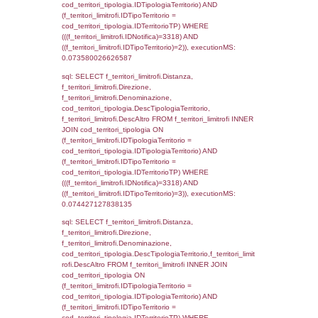
executionMS: 0.0033190250396729
sql: SELECT a2p.Cognome, a2p.Nome FR
a2_ruolipersonale a2rp INNER JOIN a2_pe
a2rp.IDPersonale = a2p.IDPersonale WHE
(((a2p.IDNotifica)=3318) AND ((a2rp.IDTipoP
executionMS: 0.0024738311767578
sql: SELECT cod_ipa_aoo.des_amm, d1_cont
d1_controlli.UntAmmTerr, d1_controlli.UffCo
d1_controlli.Regione, d1_controlli.Provincia,
d1_controlli.Comune, d1_controlli.Via, d1_co
d1_controlli.Email, d1_controlli.Pec FROM 
INNER JOIN d1_controlli ON cod_ipa_aoo.I
d1_controlli.UntAmmTerr where IDNotifica=3
executionMS: 0.031301975250244
sql: SELECT * FROM d2_autorizzazioni W
IDNotifica=3318, executionMS: 0.0082979
sql: SELECT Ispezione, IDArticoloComma, Au