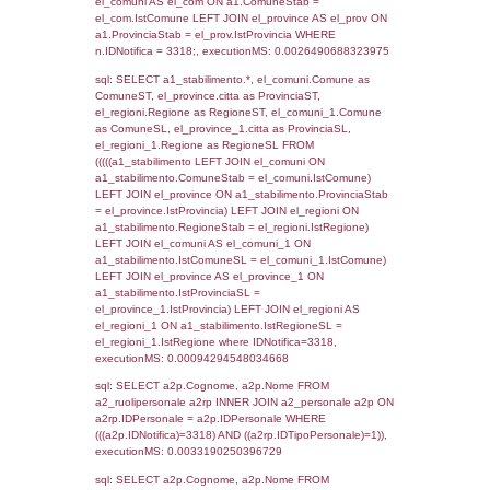
SEZIONE L (pubblico) - INFORMAZIONI S
INCIDENTALI CON IMPATTO ALL'ESTERN
STABILIMENTO
Indietro
Debug
sql: SELECT COUNT(*) FROM `userlevels`
`userlevelid` = -2, executionMS: 0.000339
sql: SELECT `userlevelid`, `userlevelname`
`userlevels`, executionMS: 0.00023913383
sql: SELECT COUNT(*) FROM `userlevelperm
WHERE `userlevelid` = -2, executionMS:
0.00023412704467773