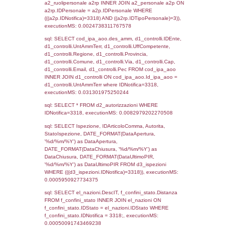
sql: SELECT `tablename`, `userlevelid`, `p
`userlevelpermissions` WHERE `userlevelid` I
executionMS: 0.0010719299316406
sql: SELECT a1.RagioneSociale, el_com.C
localita, el_prov.citta AS provincia,
DATE(n.DataInvioNotifica) as DataInvioNotifi
n.FileNotificaZip, n.DataFileNotificaZip FROM
LEFT JOIN infostabilimento i ON i.CodiceUn
n.CodiceUnivoco LEFT JOIN a1_stabilimen
a1.CodiceUnivoco = n.CodiceUnivoco LEFT
el_comuni AS el_com ON a1.ComuneStab 
el_com.IstComune LEFT JOIN el_province 
a1.ProvinciaStab = el_prov.IstProvincia W
n.IDNotifica = 3318;, executionMS: 0.002
sql: SELECT a1_stabilimento.*, el_comuni
ComuneST, el_province.citta as ProvinciaST
el_regioni.Regione as RegioneST, el_com