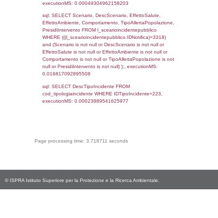
cod_territori_tipologia.IDTerritorioTP) WHER
(((reg_f_territori_limitrofi.CodiceUnivoco)='
((reg_f_territori_limitrofi.IDTipoTerritorio)=8)
0.019884824752808
sql: SELECT f_territori_limitrofi.Distanza,
f_territori_limitrofi.Direzione,
f_territori_limitrofi.Denominazione,
cod_territori_tipologia.DescTipologiaTerritorio,
rofi.DescAltro FROM f_territori_limitrofi INN
cod_territori_tipologia ON
(f_territori_limitrofi.IDTipologiaTerritorio =
cod_territori_tipologia.IDTipologiaTerritorio)
(f_territori_limitrofi.IDTipoTerritorio =
cod_territori_tipologia.IDTerritorioTP) WHER
(((f_territori_limitrofi.IDNotifica)=3318) AND
((f_territori_limitrofi.IDTipoTerritorio)=9)), ex
0.072951078414917
sql: SELECT reg_f_territori_limitrofi.Distanza
reg_f_territori_limitrofi.Direzione,