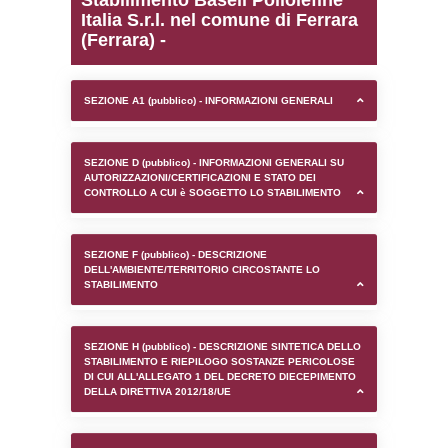
0.00023412704467773
sql: SELECT `tablename`, `userlevelid`, `p
`userlevelpermissions` WHERE `userlevelid` I
executionMS: 0.0010719299316406
Stabilimento Basell Poli
Italia S.r.l. nel comune d
(Ferrara) -
SEZIONE A1 (pubblico) - INFORMAZIONI 