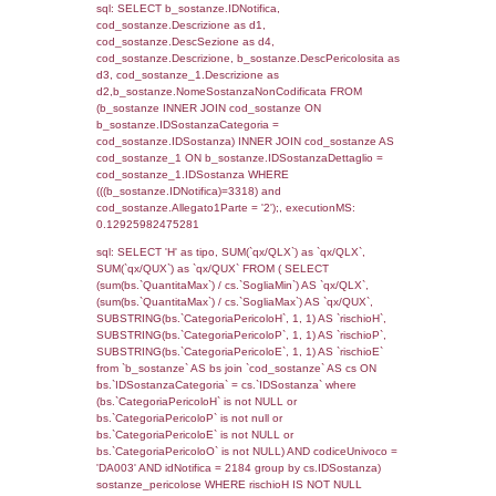
0.075029850006104
sql: SELECT f_territori_limitrofi.Distanza,
f_territori_limitrofi.Direzione,
f_territori_limitrofi.Denominazione,
cod_territori_tipologia.DescTipologiaTerritorio,
rofi.DescAltro FROM f_territori_limitrofi INN
cod_territori_tipologia ON
(f_territori_limitrofi.IDTipologiaTerritorio =
cod_territori_tipologia.IDTipologiaTerritorio)
(f_territori_limitrofi.IDTipoTerritorio =
cod_territori_tipologia.IDTerritorioTP) WHER
(((f_territori_limitrofi.IDNotifica)=3318) AND
((f_territori_limitrofi.IDTipoTerritorio)=7)), ex
0.074533939361572
sql: SELECT f_territori_limitrofi.Distanza,
f_territori_limitrofi.Direzione,
f_territori_limitrofi.Denominazione,
cod_territori_tipologia.DescTipologiaTerritorio,