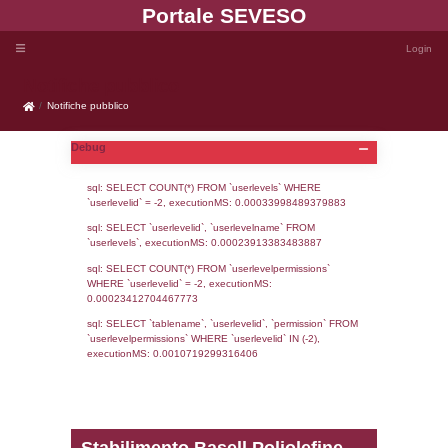
Portale SEVE
Notifiche pubblico
Notifiche pubblico
Debug
sql: SELECT COUNT(*) FROM `userlevels`
`userlevelid` = -2, executionMS: 0.000339
sql: SELECT `userlevelid`, `userlevelname`
`userlevels`, executionMS: 0.00023913383
sql: SELECT COUNT(*) FROM `userlevelperm
WHERE `userlevelid` = -2, executionMS: