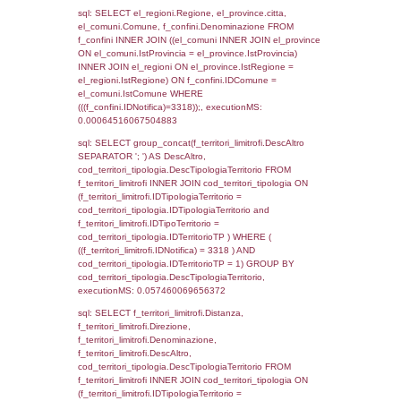
as ComuneSL, el_province_1.citta as Provi
el_regioni_1.Regione as RegioneSL FROM
(((((a1_stabilimento LEFT JOIN el_comuni 
a1_stabilimento.ComuneStab = el_comuni.
LEFT JOIN el_province ON a1_stabilimento.
= el_province.IstProvincia) LEFT JOIN el_re
a1_stabilimento.RegioneStab = el_regioni.I
LEFT JOIN el_comuni AS el_comuni_1 ON
a1_stabilimento.IstComuneSL = el_comuni
LEFT JOIN el_province AS el_province_1 O
a1_stabilimento.IstProvinciaSL =
el_province_1.IstProvincia) LEFT JOIN el_re
el_regioni_1 ON a1_stabilimento.IstRegion
el_regioni_1.IstRegione where IDNotifica=3
executionMS: 0.00094294548034668
sql: SELECT a2p.Cognome, a2p.Nome FR
a2_ruolipersonale a2rp INNER JOIN a2_pe
a2rp.IDPersonale = a2p.IDPersonale WHE
(((a2p.IDNotifica)=3318) AND ((a2rp.IDTipoP