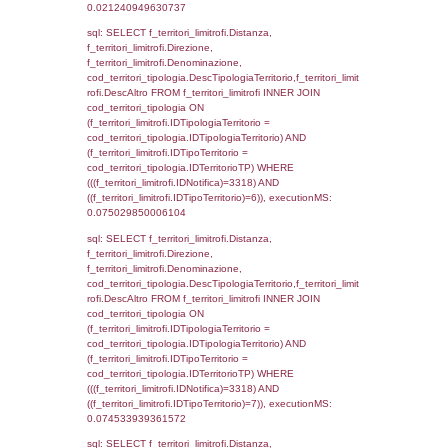
el_comuni.IstComune WHERE
(((f_confini.IDNotifica)=3318));, executionMS
0.00064516067504883
sql: SELECT group_concat(f_territori_limitrof
SEPARATOR '; ') AS DescAltro,
cod_territori_tipologia.DescTipologiaTerrito
f_territori_limitrofi INNER JOIN cod_territori
(f_territori_limitrofi.IDTipologiaTerritorio =
cod_territori_tipologia.IDTipologiaTerritorio 
f_territori_limitrofi.IDTipoTerritorio =
cod_territori_tipologia.IDTerritorioTP ) WHER
((f_territori_limitrofi.IDNotifica) = 3318 ) AND
cod_territori_tipologia.IDTerritorioTP = 1)
cod_territori_tipologia.DescTipologiaTerritori
executionMS: 0.057460069656372
sql: SELECT f_territori_limitrofi.Distanza,
f_territori_limitrofi.Direzione,
f_territori_limitrofi.Denominazione,