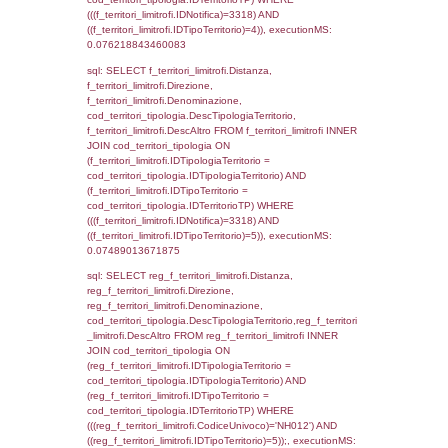
StatoIspezione, DATE_FORMAT(DataApertu
'%d/%m/%Y') as DataApertura,
DATE_FORMAT(DataChiusura, '%d/%m/%Y')
DataChiusura, DATE_FORMAT(DataUltimoPI
'%d/%m/%Y') as DataUltimoPIR FROM d3_is
WHERE (((d3_ispezioni.IDNotifica)=3318)), 
0.0005950927734375
sql: SELECT el_nazioni.DescIT, f_confini_st
FROM f_confini_stato INNER JOIN el_nazio
f_confini_stato.IDStato = el_nazioni.IDSta
f_confini_stato.IDNotifica = 3318;, executi
0.00050091743469238
sql: SELECT el_regioni.Regione, el_province
el_comuni.Comune, f_confini.Denominazio
f_confini INNER JOIN ((el_comuni INNER JO
ON el_comuni.IstProvincia = el_province.IstP
INNER JOIN el_regioni ON el_province.IstR
el_regioni.IstRegione) ON f_confini.IDComu