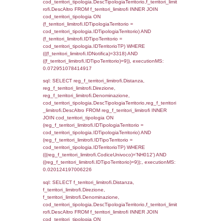
(f_territori_limitrofi.IDTipoTerritorio =
cod_territori_tipologia.IDTerritorioTP) WHER
(((f_territori_limitrofi.IDNotifica)=3318) AND
((f_territori_limitrofi.IDTipoTerritorio)=3)), ex
0.074427127838135
sql: SELECT f_territori_limitrofi.Distanza,
f_territori_limitrofi.Direzione,
f_territori_limitrofi.Denominazione,
cod_territori_tipologia.DescTipologiaTerritorio,
rofi.DescAltro FROM f_territori_limitrofi INN
cod_territori_tipologia ON
(f_territori_limitrofi.IDTipologiaTerritorio =
cod_territori_tipologia.IDTipologiaTerritorio)
(f_territori_limitrofi.IDTipoTerritorio =
cod_territori_tipologia.IDTerritorioTP) WHER
(((f_territori_limitrofi.IDNotifica)=3318) AND
((f_territori_limitrofi.IDTipoTerritorio)=4)), ex
0.076218843460083