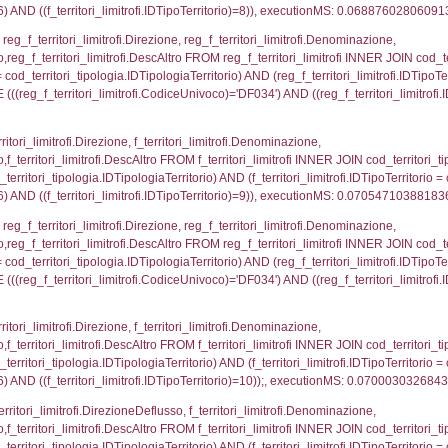
ovincia = el_province.IstProvincia) INNER JOIN el_re
omune WHERE (((f_confini.IDNotifica)=3366));, exe
p_concat(f_territori_limitrofi.DescAltro SEPARATOR '; 
ologia ON (f_territori_limitrofi.IDTipologiaTerritorio = c
pologia.IDTerritorioTP ) WHERE ( ((f_territori_limitrof
ipologia.DescTipologiaTerritorio, executionMS: 0.07
ritori_limitrofi.Distanza, f_territori_limitrofi.Direzione,
pologia.DescTipologiaTerritorio FROM f_territori_limitrof
ologia.IDTipologiaTerritorio) AND (f_territori_limitrofi.
i_limitrofi.IDTipoTerritorio)=2)), executionMS: 0.068
ritori_limitrofi.Distanza, f_territori_limitrofi.Direzion
rofi.DescAltro FROM f_territori_limitrofi INNER JOIN cod_
ologia.IDTipologiaTerritorio) AND (f_territori_limitrofi.
i_limitrofi.IDTipoTerritorio)=3)), executionMS: 0.069