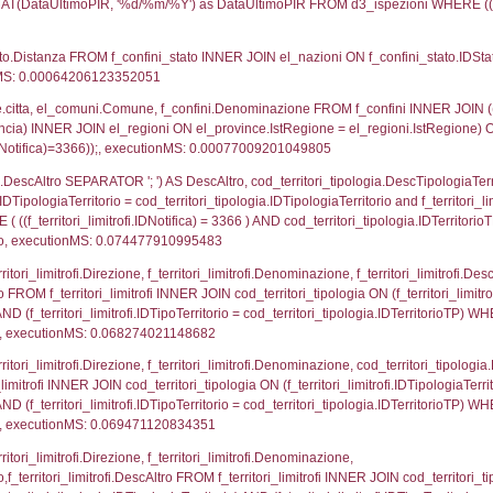
UNT(*) FROM `userlevelpermissions` WHERE `userle
blename`, `userlevelid`, `permission` FROM `userle
agioneSociale, el_com.Comune as localita, el_prov.cit
icaZip FROM notifica n LEFT JOIN infostabilimento 
o LEFT JOIN el_comuni AS el_com ON a1.ComuneStab 
fica = 3366;, executionMS: 0.010890960693359
stabilimento.*, el_comuni.Comune as ComuneST, el_
rovince_1.citta as ProvinciaSL, el_regioni_1.Regio
mune) LEFT JOIN el_province ON a1_stabilimento.Pro
Regione) LEFT JOIN el_comuni AS el_comuni_1 ON a1
.IstProvinciaSL = el_province_1.IstProvincia) LEFT J
6, executionMS: 0.00066304206848145
p.Cognome, a2p.Nome FROM a2_ruolipersonale a2r
ca)=3366) AND ((a2rp.IDTipoPersonale)=1)), execut