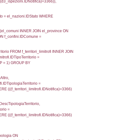
velid` = -2, executionMS: 0.00021100044250488
velpermissions` WHERE `userlevelid` IN (-2), execut
ta AS provincia, DATE(n.DataInvioNotifica) as DataInv
i ON i.CodiceUnivoco = n.CodiceUnivoco LEFT JOIN a1
= el_com.IstComune LEFT JOIN el_province AS el_pr
province.citta as ProvinciaST, el_regioni.Regione 
ne as RegioneSL FROM (((((a1_stabilimento LEFT JO
vinciaStab = el_province.IstProvincia) LEFT JOIN el
_stabilimento.IstComuneSL = el_comuni_1.IstComune
OIN el_regioni AS el_regioni_1 ON a1_stabilimento.I
p INNER JOIN a2_personale a2p ON a2rp.IDPersona
ionMS: 0.006925106048584