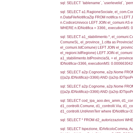
SEZIONE H (pubb
2012/18/UE
SEZIONE L (pubb
Debug
sql: SELECT CO
sql: SELECT `u