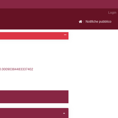
Portale SEVESO
2, executionMS: 0.00032210350036621
ecutionMS: 0.00027108192443848
velid` = -2, executionMS: 0.00021100044250488
velpermissions` WHERE `userlevelid` IN (-2), execut