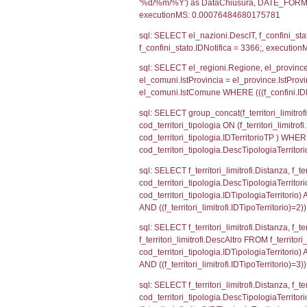
sql: SELECT CO
sql: SELECT `ta
sql: SELECT a1.R
n.DataFileNotif
n.CodiceUnivoc
WHERE n.IDNoti
sql: SELECT a1_
ComuneSL, el_p
el_comuni.IstCo
el_regioni.Ist
a1_stabilimento
IDNotifica=336
sql: SELECT a2
(((a2p.IDNotifi