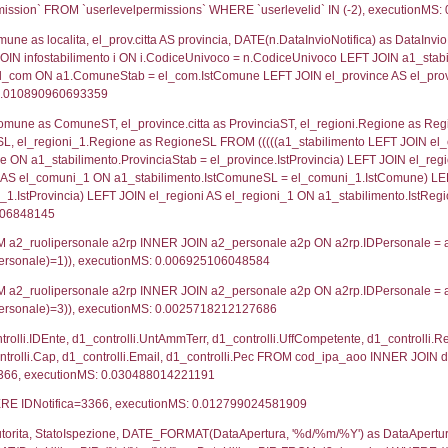
lico) - DESCRIZIONE SINTETICA DELLO STABILIMENTO E
lico) - INFORMAZIONI SUGLI SCENARI INCIDENTALI CON I
UNT(*) FROM `userlevels` WHERE `userlevelid` = -
serlevelid`, `userlevelname` FROM `userlevels`, ex