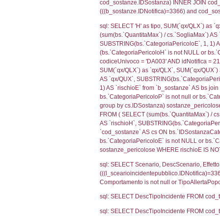
(f_territori_limi
WHERE (((f_terri
sql: SELECT reg_f
cod_territori_ti
(reg_f_territori_
cod_territori_ti
0.04174590110
sql: SELECT f_ter
cod_territori_ti
(f_territori_limi
WHERE (((f_terri
sql: SELECT reg_f
cod_territori_ti
(reg_f_territori_