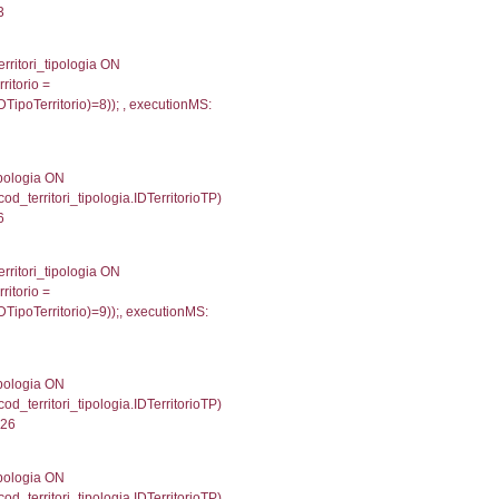
gioni ON el_province.IstRegione = el_regioni.IstRegi
cutionMS: 0.00077009201049805
') AS DescAltro, cod_territori_tipologia.DescTipologia
od_territori_tipologia.IDTipologiaTerritorio and f_territor
i.IDNotifica) = 3366 ) AND cod_territori_tipologia.IDTer
4477910995483
 f_territori_limitrofi.Denominazione, f_territori_limitrofi
i INNER JOIN cod_territori_tipologia ON (f_territori_lim
IDTipoTerritorio = cod_territori_tipologia.IDTerritorioTP
274021148682
e, f_territori_limitrofi.Denominazione, cod_territori_tipo
territori_tipologia ON (f_territori_limitrofi.IDTipologiaT
IDTipoTerritorio = cod_territori_tipologia.IDTerritorioTP
471120834351