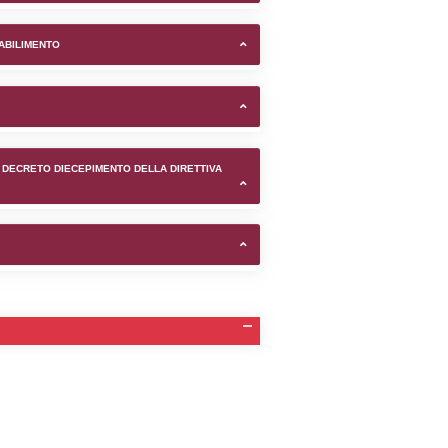
e di Martellago (Venezia) -
TIFICAZIONI E STATO DEI CONTROLLO A CUI è SOGGETTO 
TANTE LO STABILIMENTO