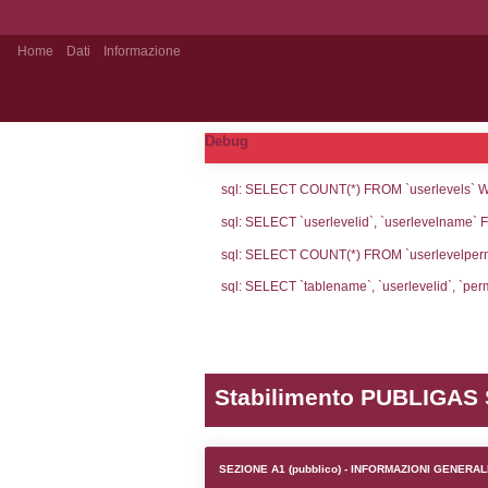
Home
Dati
Informazione
Notifiche pubblico
Debug
sql: SELECT CO
sql: SELECT `u
sql: SELECT CO
sql: SELECT `ta