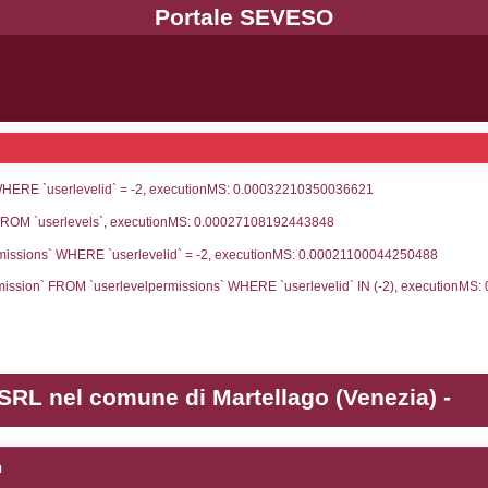
UNT(*) FROM `userlevels` WHERE `userlevelid` = -
serlevelid`, `userlevelname` FROM `userlevels`, ex
UNT(*) FROM `userlevelpermissions` WHERE `userle
blename`, `userlevelid`, `permission` FROM `userle