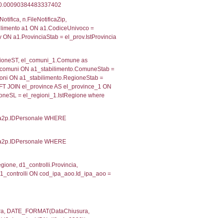
 RIEPILOGO SOSTANZE PERICOLOSE DI CUI ALL'ALLEGATO
MPATTO ALL'ESTERNO DELLO STABILIMENTO
Indietro
2, executionMS: 0.00032210350036621
ecutionMS: 0.00027108192443848