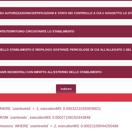
ento PUBLIGAS SRL nel comun
lico) - INFORMAZIONI GENERALI
lico) - INFORMAZIONI GENERALI SU AUTORIZZAZIONI/CER
lico) - DESCRIZIONE DELL'AMBIENTE/TERRITORIO CIRCOS