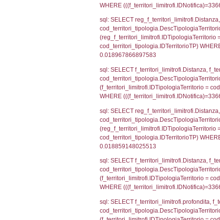
el_comuni.IstPr
el_comuni.IstC
sql: SELECT grou
cod_territori_tip
cod_territori_ti
cod_territori_t
sql: SELECT f_ter
cod_territori_ti
cod_territori_tip
AND ((f_territor
sql: SELECT f_ter
f_territori_limit
cod_territori_tip
AND ((f_territor