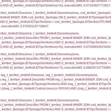
p.Cognome, a2p.Nome FROM a2_ruolipersonale a2r
ica)=3366) AND ((a2rp.IDTipoPersonale)=3)), execut
_ipa_aoo.des_amm, d1_controlli.IDEnte, d1_controlli.
mune, d1_controlli.Via, d1_controlli.Cap, d1_contro
ntAmmTerr where IDNotifica=3366, executionMS: 0.0
FROM d2_autorizzazioni WHERE IDNotifica=3366, e
pezione, IDArticoloComma, Autorita, StatoIspezion
 DataChiusura, DATE_FORMAT(DataUltimoPIR, '%d/%m
0.00076484680175781
nazioni.DescIT, f_confini_stato.Distanza FROM f_con
.IDNotifica = 3366;, executionMS: 0.00064206123352
regioni.Regione, el_province.citta, el_comuni.Com