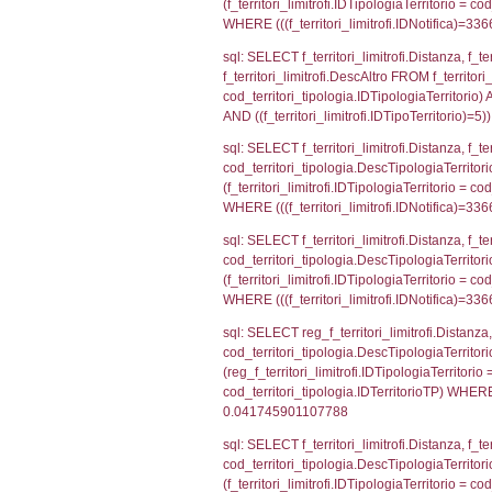
sql: SELECT a2
(((a2p.IDNotif
sql: SELECT cod
d1_controlli.Co
d1_controlli.U
sql: SELECT * 
sql: SELECT Is
'%d/%m/%Y') as
executionMS: 
sql: SELECT el_
f_confini_stato
sql: SELECT el_