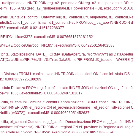
UNT(*) FROM `userlevelpermissions` WHERE `userle
blename`, `userlevelid`, `permission` FROM `userle
agioneSociale, el_com.Comune as localita, el_prov.cit
icaZip FROM notifica n LEFT JOIN infostabilimento 
o LEFT JOIN el_comuni AS el_com ON a1.ComuneStab 
fica = 3372;, executionMS: 0.002795934677124
stabilimento.*, el_comuni.Comune as ComuneST, el_
rovince_1.citta as ProvinciaSL, el_regioni_1.Regio
mune) LEFT JOIN el_province ON a1_stabilimento.Pro
Regione) LEFT JOIN el_comuni AS el_comuni_1 ON a1
.IstProvinciaSL = el_province_1.IstProvincia) LEFT J
2, executionMS: 0.00052618980407715
g_a1_stabilimento.*, el_comuni.Comune as ComuneST,
rovince_1.citta as ProvinciaSL, el_regioni_1.Regio