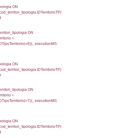
une, reg_f_confini.Denominazione FROM reg_f_confin
INNER JOIN el_regioni ON el_province.IstRegione = el
185'));, executionMS: 0.00076198577880859
') AS DescAltro, cod_territori_tipologia.DescTipologia
od_territori_tipologia.IDTipologiaTerritorio and f_territor
i.IDNotifica) = 3372 ) AND cod_territori_tipologia.IDTer
2280902862549
 '; ') AS DescAltro, cod_territori_tipologia.DescTipol
giaTerritorio = cod_territori_tipologia.IDTipologiaTerrit
itrofi.CodiceUnivoco) ='NF185') and cod_territori_tipol
4860868453979
 f_territori_limitrofi.Denominazione, f_territori_limitrofi
i INNER JOIN cod_territori_tipologia ON (f_territori_lim
IDTipoTerritorio = cod_territori_tipologia.IDTerritorioTP