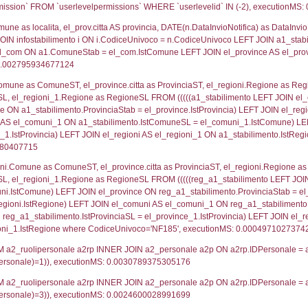
lico) - DESCRIZIONE SINTETICA DELLO STABILIMENTO E
lico) - INFORMAZIONI SUGLI SCENARI INCIDENTALI CON I
UNT(*) FROM `userlevels` WHERE `userlevelid` = -
serlevelid`, `userlevelname` FROM `userlevels`, ex