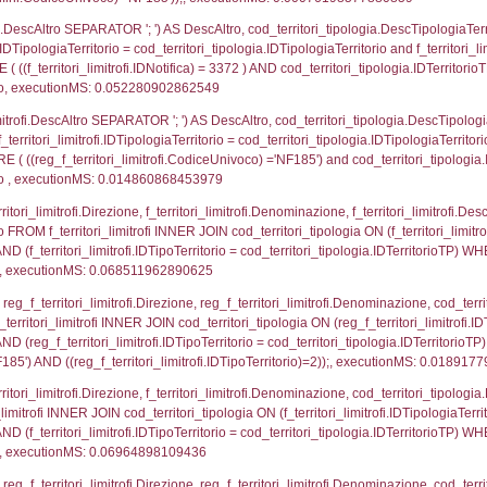
ento.ComuneStab = el_comuni.IstComune) LEFT JOIN e
ilimento.RegioneStab = el_regioni.IstRegione) LEF
ovince AS el_province_1 ON reg_a1_stabilimento.IstP
mento.IstRegioneSL = el_regioni_1.IstRegione wher
p.Cognome, a2p.Nome FROM a2_ruolipersonale a2r
ica)=3372) AND ((a2rp.IDTipoPersonale)=1)), execut
p.Cognome, a2p.Nome FROM a2_ruolipersonale a2r
ica)=3372) AND ((a2rp.IDTipoPersonale)=3)), execut
gnome, Nome FROM reg_a2_ruolipersonale INNER JO
2_personale.CodiceUnivoco)='NF185') AND ((reg_a2
_ipa_aoo.des_amm, d1_controlli.IDEnte, d1_controlli.
mune, d1_controlli.Via, d1_controlli.Cap, d1_contro
ntAmmTerr where IDNotifica=3372, executionMS: 0.0