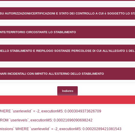
nto Friulanagas s.p.a. nel co
lico) - INFORMAZIONI GENERALI
lico) - INFORMAZIONI GENERALI SU AUTORIZZAZIONI/CER
lico) - DESCRIZIONE DELL'AMBIENTE/TERRITORIO CIRCOS