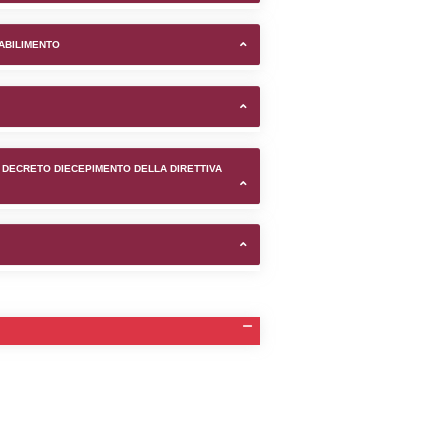
mune di Taglio di Po (Rovigo)
TIFICAZIONI E STATO DEI CONTROLLO A CUI è SOGGETTO 
TANTE LO STABILIMENTO