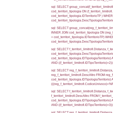
reg_a1_stabilim
ON reg_a1_stab
LEFT JOIN el_pr
reg_a1_stabili
sql: SELECT a2
(((a2p.IDNotif
sql: SELECT a2
(((a2p.IDNotif
sql: SELECT Co
WHERE (((reg_a
sql: SELECT cod
d1_controlli.Co
d1_controlli.U