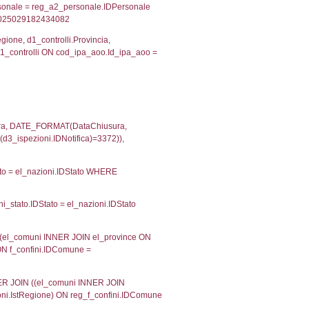
velid` = -2, executionMS: 0.00020289421081543
velpermissions` WHERE `userlevelid` IN (-2), execut
ta AS provincia, DATE(n.DataInvioNotifica) as DataInv
i ON i.CodiceUnivoco = n.CodiceUnivoco LEFT JOIN a1
= el_com.IstComune LEFT JOIN el_province AS el_pr
province.citta as ProvinciaST, el_regioni.Regione 
ne as RegioneSL FROM (((((a1_stabilimento LEFT JO
vinciaStab = el_province.IstProvincia) LEFT JOIN el
_stabilimento.IstComuneSL = el_comuni_1.IstComune
OIN el_regioni AS el_regioni_1 ON a1_stabilimento.I
 el_province.citta as ProvinciaST, el_regioni.Regi
ne as RegioneSL FROM (((((reg_a1_stabilimento LEF