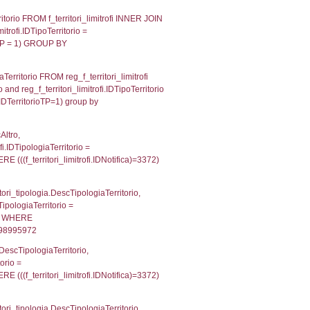
l_province ON reg_a1_stabilimento.ProvinciaStab = 
T JOIN el_comuni AS el_comuni_1 ON reg_a1_stabili
rovinciaSL = el_province_1.IstProvincia) LEFT JOIN 
e CodiceUnivoco='NF185', executionMS: 0.000497102
p INNER JOIN a2_personale a2p ON a2rp.IDPersona
ionMS: 0.0030789375305176
p INNER JOIN a2_personale a2p ON a2rp.IDPersona
ionMS: 0.0024600028991699
IN reg_a2_personale ON reg_a2_ruolipersonale.ID
_ruolipersonale.IDTipoPersonale)=3)), executionM
UntAmmTerr, d1_controlli.UffCompetente, d1_controlli
lli.Email, d1_controlli.Pec FROM cod_ipa_aoo INNER 
21416187286377