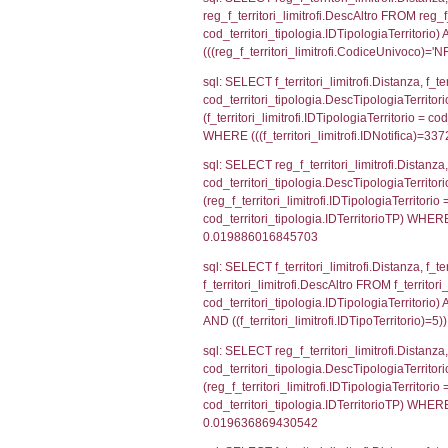
sql: SELECT * 
sql: SELECT * 
sql: SELECT Is
'%d/%m/%Y') as
executionMS: 
sql: SELECT el_
f_confini_stato
sql: SELECT el_
WHERE (((reg_f
sql: SELECT el_
el_comuni.IstPr
el_comuni.IstC