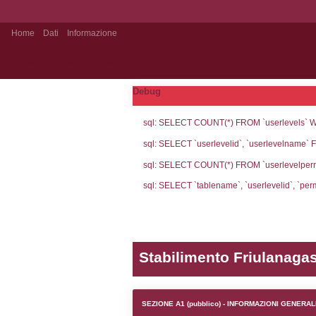
Home
Dati
Informazione
Notifiche pubblico
Debug
sql: SELECT CO
sql: SELECT `u
sql: SELECT CO
sql: SELECT `ta