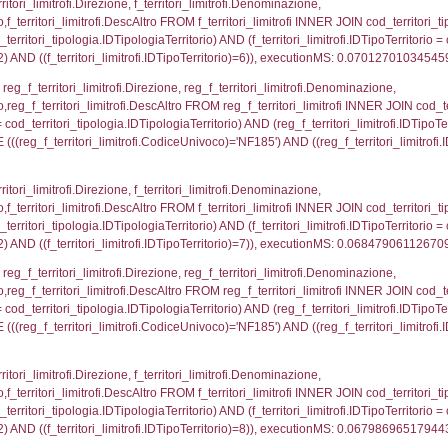
_regioni.Regione, el_province.citta, el_comuni.Com
el_comuni.IstProvincia = el_province.IstProvincia) 
tComune WHERE (((reg_f_confini.CodiceUnivoco)='NF
p_concat(f_territori_limitrofi.DescAltro SEPARATOR '; 
ologia ON (f_territori_limitrofi.IDTipologiaTerritorio = c
pologia.IDTerritorioTP ) WHERE ( ((f_territori_limitrof
ipologia.DescTipologiaTerritorio, executionMS: 0.05
p_concat(reg_f_territori_limitrofi.DescAltro SEPARATOR
rritori_tipologia ON (reg_f_territori_limitrofi.IDTipolo
tipologia.IDTerritorioTP) WHERE ( ((reg_f_territori_lim
ipologia.DescTipologiaTerritorio , executionMS: 0.01
ritori_limitrofi.Distanza, f_territori_limitrofi.Direzione,
pologia.DescTipologiaTerritorio FROM f_territori_limitrof
ologia.IDTipologiaTerritorio) AND (f_territori_limitrofi.