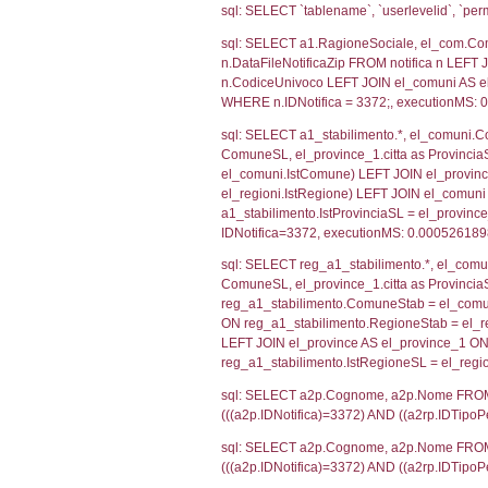
SEZIONE H (pubb
2012/18/UE
SEZIONE L (pubb
Debug
sql: SELECT CO
sql: SELECT `u