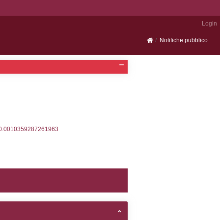
Portale SEVESO
2, executionMS: 0.0003049373626709
ecutionMS: 0.00021696090698242
velid` = -2, executionMS: 0.00020289421081543
velpermissions` WHERE `userlevelid` IN (-2), execut