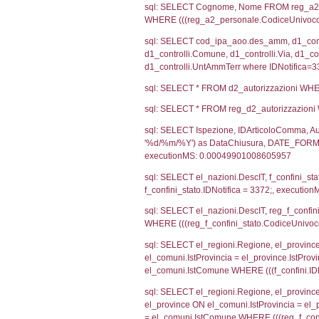
sql: SELECT CO
sql: SELECT `ta
sql: SELECT a1.R
n.DataFileNotif
n.CodiceUnivoc
WHERE n.IDNoti
sql: SELECT a1_
ComuneSL, el_p
el_comuni.IstCo
el_regioni.Ist
a1_stabilimento
IDNotifica=337
sql: SELECT re
ComuneSL, el_p