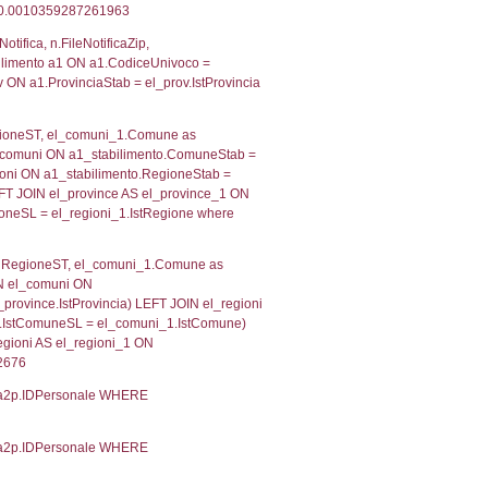
 RIEPILOGO SOSTANZE PERICOLOSE DI CUI ALL'ALLEGATO
MPATTO ALL'ESTERNO DELLO STABILIMENTO
Indietro
2, executionMS: 0.0003049373626709
ecutionMS: 0.00021696090698242