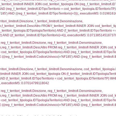
FROM d2_autorizzazioni WHERE IDNotifica=3372, e
FROM reg_d2_autorizzazioni WHERE CodiceUnivoco=
pezione, IDArticoloComma, Autorita, StatoIspezion
 DataChiusura, DATE_FORMAT(DataUltimoPIR, '%d/%m
0.00049901008605957
nazioni.DescIT, f_confini_stato.Distanza FROM f_con
.IDNotifica = 3372;, executionMS: 0.000365972518920
nazioni.DescIT, reg_f_confini_stato.Distanza FROM re
_confini_stato.CodiceUnivoco)='NF185')), executio
regioni.Regione, el_province.citta, el_comuni.Com
ovincia = el_province.IstProvincia) INNER JOIN el_re
omune WHERE (((f_confini.IDNotifica)=3372));, exe