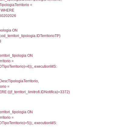
xecutionMS: 0.0076651573181152
'NF185' , executionMS: 0.0042250156402588
e, DATE_FORMAT(DataApertura, '%d/%m/%Y') as Data
/%Y') as DataUltimoPIR FROM d3_ispezioni WHERE (
fini_stato INNER JOIN el_nazioni ON f_confini_stato.
9
g_f_confini_stato INNER JOIN el_nazioni ON reg_f_co
nMS: 0.00054502487182617
une, f_confini.Denominazione FROM f_confini INNER 
gioni ON el_province.IstRegione = el_regioni.IstRegi
cutionMS: 0.00040698051452637