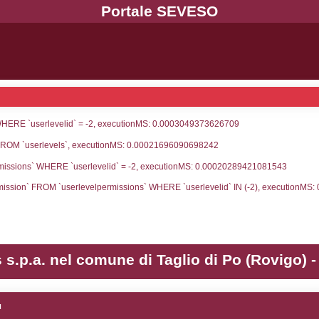
UNT(*) FROM `userlevels` WHERE `userlevelid` = -
serlevelid`, `userlevelname` FROM `userlevels`, ex
UNT(*) FROM `userlevelpermissions` WHERE `userle
blename`, `userlevelid`, `permission` FROM `userle