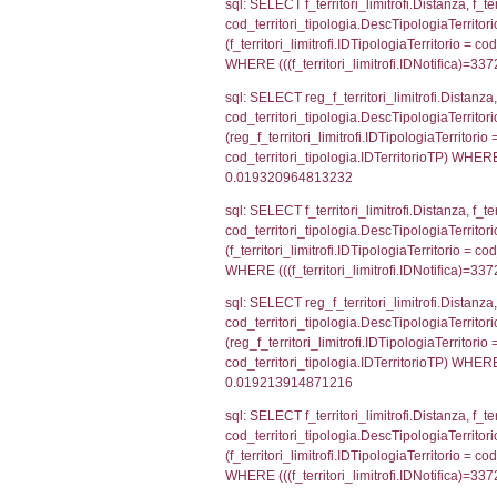
sql: SELECT el
el_province ON 
= el_comuni.Is
sql: SELECT grou
cod_territori_tip
cod_territori_ti
cod_territori_t
sql: SELECT grou
INNER JOIN cod_te
= cod_territori_
cod_territori_t
sql: SELECT f_ter
cod_territori_ti
cod_territori_tip