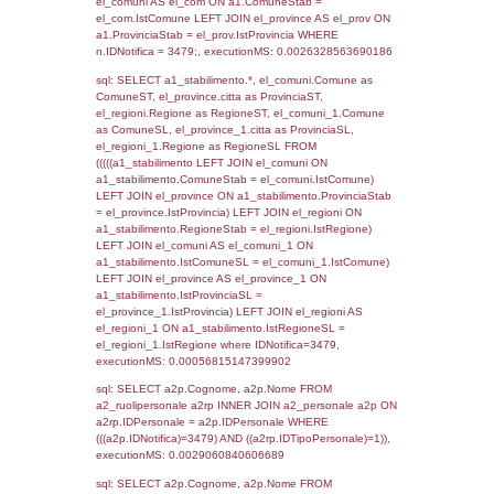
SEZIONE L (pubblico) - INFORMAZIONI S
INCIDENTALI CON IMPATTO ALL'ESTERN
STABILIMENTO
Indietro
Debug
sql: SELECT COUNT(*) FROM `userlevels`
`userlevelid` = -2, executionMS: 0.000360
sql: SELECT `userlevelid`, `userlevelname`
`userlevels`, executionMS: 0.00024199485
sql: SELECT COUNT(*) FROM `userlevelperm
WHERE `userlevelid` = -2, executionMS:
0.0001988410949707