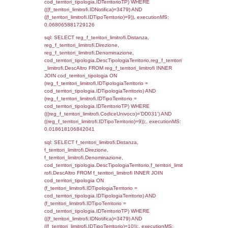
f_territori_limitrofi.Direzione,
f_territori_limitrofi.Denominazione,
cod_territori_tipologia.DescTipologiaTerritori
f_territori_limitrofi.DescAltro FROM f_territori
JOIN cod_territori_tipologia ON
(f_territori_limitrofi.IDTipologiaTerritorio =
cod_territori_tipologia.IDTipologiaTerritorio)
(f_territori_limitrofi.IDTipoTerritorio =
cod_territori_tipologia.IDTerritorioTP) WHER
(((f_territori_limitrofi.IDNotifica)=3479) AND
((f_territori_limitrofi.IDTipoTerritorio)=3)), ex
0.070197105407715
sql: SELECT f_territori_limitrofi.Distanza,
f_territori_limitrofi.Direzione,
f_territori_limitrofi.Denominazione,
cod_territori_tipologia.DescTipologiaTerritorio,
rofi.DescAltro FROM f_territori_limitrofi INN
cod_territori_tipologia ON