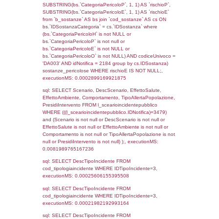
(((f_territori_limitrofi.IDNotifica)=3479) AND
((f_territori_limitrofi.IDTipoTerritorio)=8)), ex
0.068458080291748
sql: SELECT reg_f_territori_limitrofi.Distanza
reg_f_territori_limitrofi.Direzione,
reg_f_territori_limitrofi.Denominazione,
cod_territori_tipologia.DescTipologiaTerritorio
_limitrofi.DescAltro FROM reg_f_territori_limi
JOIN cod_territori_tipologia ON
(reg_f_territori_limitrofi.IDTipologiaTerritorio =
cod_territori_tipologia.IDTipologiaTerritorio)
(reg_f_territori_limitrofi.IDTipoTerritorio =
cod_territori_tipologia.IDTerritorioTP) WHER
(((reg_f_territori_limitrofi.CodiceUnivoco)='
((reg_f_territori_limitrofi.IDTipoTerritorio)=8)
0.01882004737854
sql: SELECT f_territori_limitrofi.Distanza,
f_territori_limitrofi.Direzione,