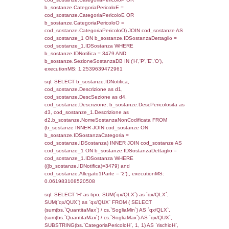
0.070043802261353
sql: SELECT f_territori_limitrofi.Distanza,
f_territori_limitrofi.Direzione,
f_territori_limitrofi.Denominazione,
cod_territori_tipologia.DescTipologiaTerritorio,
rofi.DescAltro FROM f_territori_limitrofi INN
cod_territori_tipologia ON
(f_territori_limitrofi.IDTipologiaTerritorio =
cod_territori_tipologia.IDTipologiaTerritorio)
(f_territori_limitrofi.IDTipoTerritorio =
cod_territori_tipologia.IDTerritorioTP) WHER
(((f_territori_limitrofi.IDNotifica)=3479) AND
((f_territori_limitrofi.IDTipoTerritorio)=6)), ex
0.070544004440308
sql: SELECT f_territori_limitrofi.Distanza,
f_territori_limitrofi.Direzione,
f_territori_limitrofi.Denominazione,
cod_territori_tipologia.DescTipologiaTerritorio,