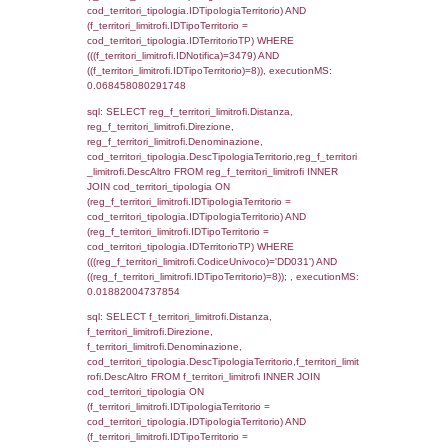
((f_territori_limitrofi.IDNotifica) = 3479 ) AND
cod_territori_tipologia.IDTerritorioTP = 1)
cod_territori_tipologia.DescTipologiaTerritori
executionMS: 0.052083969116211
sql: SELECT f_territori_limitrofi.Distanza,
f_territori_limitrofi.Direzione,
f_territori_limitrofi.Denominazione,
f_territori_limitrofi.DescAltro,
cod_territori_tipologia.DescTipologiaTerrito
f_territori_limitrofi INNER JOIN cod_territori
(f_territori_limitrofi.IDTipologiaTerritorio =
cod_territori_tipologia.IDTipologiaTerritorio)
(f_territori_limitrofi.IDTipoTerritorio =
cod_territori_tipologia.IDTerritorioTP) WHER
(((f_territori_limitrofi.IDNotifica)=3479) AND
((f_territori_limitrofi.IDTipoTerritorio)=2)), ex
0.068912029266357
sql: SELECT f_territori_limitrofi.Distanza,