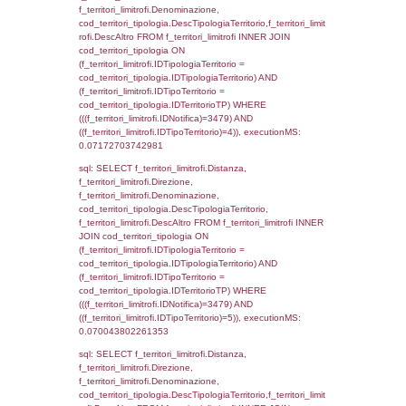
d1_controlli.Email, d1_controlli.Pec FROM 
INNER JOIN d1_controlli ON cod_ipa_aoo.I
d1_controlli.UntAmmTerr where IDNotifica=3
executionMS: 0.02159309387207
sql: SELECT * FROM d2_autorizzazioni W
IDNotifica=3479, executionMS: 0.0077459
sql: SELECT Ispezione, IDArticoloComma, Au
StatoIspezione, DATE_FORMAT(DataApertu
'%d/%m/%Y') as DataApertura,
DATE_FORMAT(DataChiusura, '%d/%m/%Y')
DataChiusura, DATE_FORMAT(DataUltimoPI
'%d/%m/%Y') as DataUltimoPIR FROM d3_is
WHERE (((d3_ispezioni.IDNotifica)=3479)), 
0.0005190372467041
sql: SELECT el_nazioni.DescIT, f_confini_st
FROM f_confini_stato INNER JOIN el_nazio
f_confini_stato.IDStato = el_nazioni.IDSta
f_confini_stato.IDNotifica = 3479;, executi