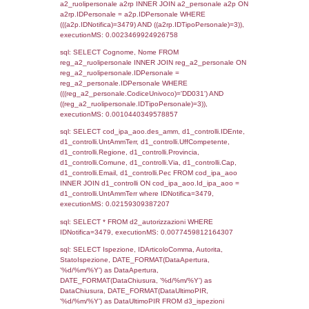
sql: SELECT `tablename`, `userlevelid`, `p
`userlevelpermissions` WHERE `userlevelid` I
executionMS: 0.0010299682617188
sql: SELECT a1.RagioneSociale, el_com.C
localita, el_prov.citta AS provincia,
DATE(n.DataInvioNotifica) as DataInvioNotifi
n.FileNotificaZip, n.DataFileNotificaZip FROM
LEFT JOIN infostabilimento i ON i.CodiceUn
n.CodiceUnivoco LEFT JOIN a1_stabilimen
a1.CodiceUnivoco = n.CodiceUnivoco LEFT
el_comuni AS el_com ON a1.ComuneStab 
el_com.IstComune LEFT JOIN el_province 
a1.ProvinciaStab = el_prov.IstProvincia W
n.IDNotifica = 3479;, executionMS: 0.002
sql: SELECT a1_stabilimento.*, el_comuni
ComuneST, el_province.citta as ProvinciaST
el_regioni.Regione as RegioneST, el_com