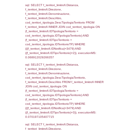
executionMS: 0.0029060840606689
sql: SELECT a2p.Cognome, a2p.Nome FR
a2_ruolipersonale a2rp INNER JOIN a2_pe
a2rp.IDPersonale = a2p.IDPersonale WHE
(((a2p.IDNotifica)=3479) AND ((a2rp.IDTipoP
executionMS: 0.0023469924926758
sql: SELECT Cognome, Nome FROM
reg_a2_ruolipersonale INNER JOIN reg_a2
reg_a2_ruolipersonale.IDPersonale =
reg_a2_personale.IDPersonale WHERE
(((reg_a2_personale.CodiceUnivoco)='DD03
((reg_a2_ruolipersonale.IDTipoPersonale)=3
executionMS: 0.0010440349578857
sql: SELECT cod_ipa_aoo.des_amm, d1_cont
d1_controlli.UntAmmTerr, d1_controlli.UffCo
d1_controlli.Regione, d1_controlli.Provincia,
d1_controlli.Comune, d1_controlli.Via, d1_co