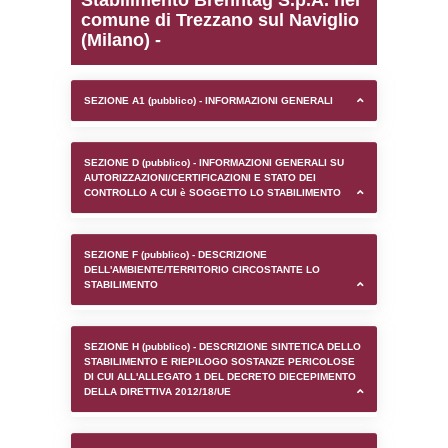
0.0001988410949707
sql: SELECT `tablename`, `userlevelid`, `p
`userlevelpermissions` WHERE `userlevelid` I
executionMS: 0.0010299682617188
Stabilimento Brenntag S.
comune di Trezzano sul 
(Milano) -
SEZIONE A1 (pubblico) - INFORMAZIONI 