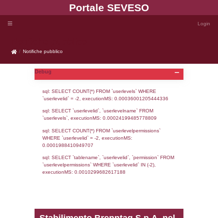
Portale SEVE
Notifiche pubblico
Notifiche pubblico
Debug
sql: SELECT COUNT(*) FROM `userlevels`
`userlevelid` = -2, executionMS: 0.000360
sql: SELECT `userlevelid`, `userlevelname`
`userlevels`, executionMS: 0.00024199485
sql: SELECT COUNT(*) FROM `userlevelperm
WHERE `userlevelid` = -2, executionMS: