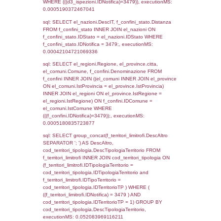
as ComuneSL, el_province_1.citta as Provi
el_regioni_1.Regione as RegioneSL FROM
(((((a1_stabilimento LEFT JOIN el_comuni 
a1_stabilimento.ComuneStab = el_comuni.
LEFT JOIN el_province ON a1_stabilimento.
= el_province.IstProvincia) LEFT JOIN el_re
a1_stabilimento.RegioneStab = el_regioni.I
LEFT JOIN el_comuni AS el_comuni_1 ON
a1_stabilimento.IstComuneSL = el_comuni
LEFT JOIN el_province AS el_province_1 O
a1_stabilimento.IstProvinciaSL =
el_province_1.IstProvincia) LEFT JOIN el_re
el_regioni_1 ON a1_stabilimento.IstRegion
el_regioni_1.IstRegione where IDNotifica=3
executionMS: 0.00056815147399902
sql: SELECT a2p.Cognome, a2p.Nome FR
a2_ruolipersonale a2rp INNER JOIN a2_pe
a2rp.IDPersonale = a2p.IDPersonale WHE
(((a2p.IDNotifica)=3479) AND ((a2rp.IDTipoP