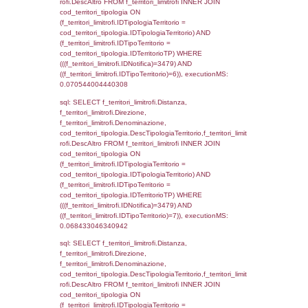
0.00042104721069336
sql: SELECT el_regioni.Regione, el_province
el_comuni.Comune, f_confini.Denominazio
f_confini INNER JOIN ((el_comuni INNER JO
ON el_comuni.IstProvincia = el_province.IstP
INNER JOIN el_regioni ON el_province.IstR
el_regioni.IstRegione) ON f_confini.IDComu
el_comuni.IstComune WHERE
(((f_confini.IDNotifica)=3479));, executionMS
0.0005180835723877
sql: SELECT group_concat(f_territori_limitrof
SEPARATOR '; ') AS DescAltro,
cod_territori_tipologia.DescTipologiaTerrito
f_territori_limitrofi INNER JOIN cod_territori
(f_territori_limitrofi.IDTipologiaTerritorio =
cod_territori_tipologia.IDTipologiaTerritorio 
f_territori_limitrofi.IDTipoTerritorio =
cod_territori_tipologia.IDTerritorioTP ) WHER