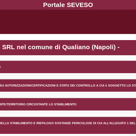
ento BA.CO.GAS SRL nel comu
lico) - INFORMAZIONI GENERALI
lico) - INFORMAZIONI GENERALI SU AUTORIZZAZIONI/CER