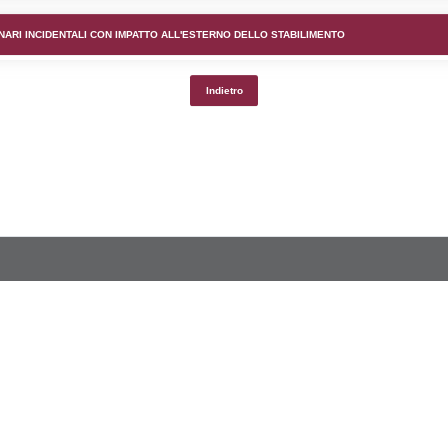
lico) - DESCRIZIONE DELL'AMBIENTE/TERRITORIO CIRCOS
lico) - DESCRIZIONE SINTETICA DELLO STABILIMENTO E
lico) - INFORMAZIONI SUGLI SCENARI INCIDENTALI CON I