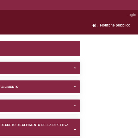
Portale SEVESO
ne di Qualiano (Napoli) -
TIFICAZIONI E STATO DEI CONTROLLO A CUI è SOGGETTO 