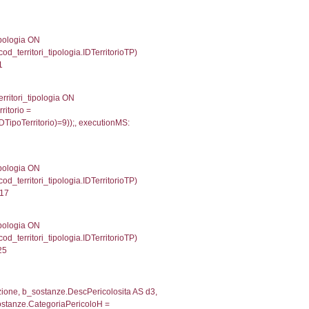
gioni ON el_province.IstRegione = el_regioni.IstRegi
cutionMS: 0.00047397613525391
') AS DescAltro, cod_territori_tipologia.DescTipologia
od_territori_tipologia.IDTipologiaTerritorio and f_territor
i.IDNotifica) = 3580 ) AND cod_territori_tipologia.IDTer
2608966827393
 f_territori_limitrofi.Denominazione, f_territori_limitrofi
i INNER JOIN cod_territori_tipologia ON (f_territori_lim
IDTipoTerritorio = cod_territori_tipologia.IDTerritorioTP
185091018677
e, f_territori_limitrofi.Denominazione, cod_territori_tipo
territori_tipologia ON (f_territori_limitrofi.IDTipologiaT
IDTipoTerritorio = cod_territori_tipologia.IDTerritorioTP
816112518311