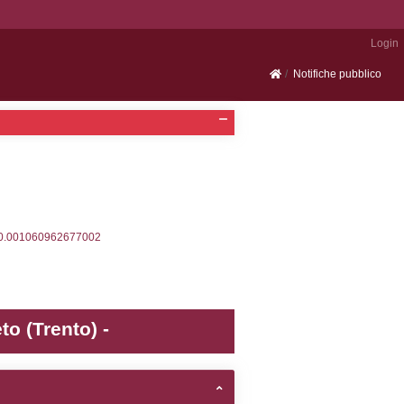
Portale SEVESO
2, executionMS: 0.00036501884460449
ecutionMS: 0.00024700164794922
velid` = -2, executionMS: 0.00020909309387207
velpermissions` WHERE `userlevelid` IN (-2), execut