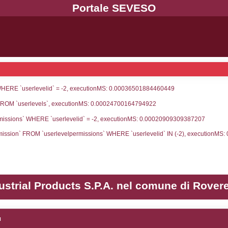
UNT(*) FROM `userlevels` WHERE `userlevelid` = -
serlevelid`, `userlevelname` FROM `userlevels`, ex
UNT(*) FROM `userlevelpermissions` WHERE `userle
blename`, `userlevelid`, `permission` FROM `userle