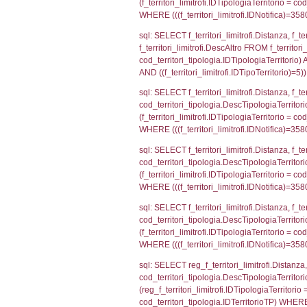
sql: SELECT a2
(((a2p.IDNotif
sql: SELECT cod
d1_controlli.Co
d1_controlli.U
sql: SELECT * 
sql: SELECT Is
'%d/%m/%Y') as
executionMS: 
sql: SELECT el_
f_confini_stato
sql: SELECT el_