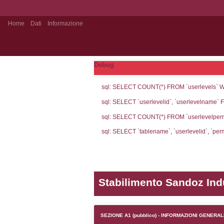
Home
Dati
Informazione
Notifiche pubblico
Debug
sql: SELECT CO
sql: SELECT `u
sql: SELECT CO
sql: SELECT `ta