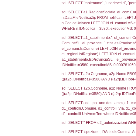
SEZIONE H (pubb
2012/18/UE
SEZIONE L (pubb
Debug
sql: SELECT CO
sql: SELECT `u