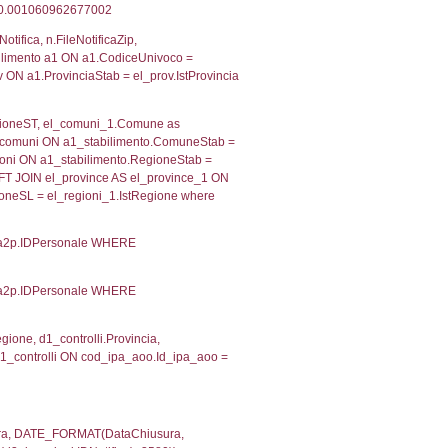
 RIEPILOGO SOSTANZE PERICOLOSE DI CUI ALL'ALLEGATO
MPATTO ALL'ESTERNO DELLO STABILIMENTO
Indietro
2, executionMS: 0.00036501884460449
ecutionMS: 0.00024700164794922