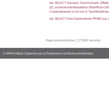
(f_territori_limi
WHERE (((f_terri
sql: SELECT f_ter
cod_territori_ti
(f_territori_limi
WHERE (((f_terri
sql: SELECT reg_f
cod_territori_ti
(reg_f_territori_
cod_territori_ti
0.0003199577
sql: SELECT f_ter
cod_territori_ti
(f_territori_limi