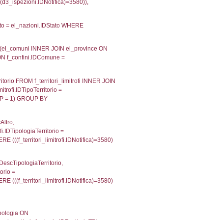
velid` = -2, executionMS: 0.00020909309387207
velpermissions` WHERE `userlevelid` IN (-2), execut
ta AS provincia, DATE(n.DataInvioNotifica) as DataInv
i ON i.CodiceUnivoco = n.CodiceUnivoco LEFT JOIN a1
= el_com.IstComune LEFT JOIN el_province AS el_pr
province.citta as ProvinciaST, el_regioni.Regione 
ne as RegioneSL FROM (((((a1_stabilimento LEFT JO
vinciaStab = el_province.IstProvincia) LEFT JOIN el
_stabilimento.IstComuneSL = el_comuni_1.IstComune
OIN el_regioni AS el_regioni_1 ON a1_stabilimento.I
p INNER JOIN a2_personale a2p ON a2rp.IDPersona
ionMS: 0.0059139728546143