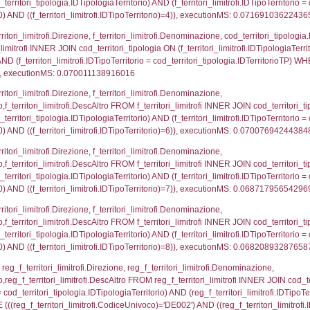
p.Cognome, a2p.Nome FROM a2_ruolipersonale a2r
ica)=3580) AND ((a2rp.IDTipoPersonale)=3)), execut
_ipa_aoo.des_amm, d1_controlli.IDEnte, d1_controlli.
mune, d1_controlli.Via, d1_controlli.Cap, d1_contro
ntAmmTerr where IDNotifica=3580, executionMS: 0.0
FROM d2_autorizzazioni WHERE IDNotifica=3580, e
pezione, IDArticoloComma, Autorita, StatoIspezion
 DataChiusura, DATE_FORMAT(DataUltimoPIR, '%d/%m
0.00049304962158203
nazioni.DescIT, f_confini_stato.Distanza FROM f_con
.IDNotifica = 3580;, executionMS: 0.00043296813964
regioni.Regione, el_province.citta, el_comuni.Com