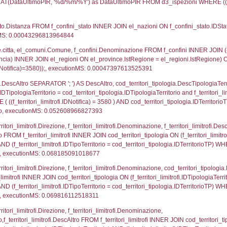
UNT(*) FROM `userlevelpermissions` WHERE `userle
blename`, `userlevelid`, `permission` FROM `userle
agioneSociale, el_com.Comune as localita, el_prov.cit
icaZip FROM notifica n LEFT JOIN infostabilimento 
o LEFT JOIN el_comuni AS el_com ON a1.ComuneStab 
fica = 3580;, executionMS: 0.014446020126343
stabilimento.*, el_comuni.Comune as ComuneST, el_
rovince_1.citta as ProvinciaSL, el_regioni_1.Regio
mune) LEFT JOIN el_province ON a1_stabilimento.Pro
Regione) LEFT JOIN el_comuni AS el_comuni_1 ON a1
.IstProvinciaSL = el_province_1.IstProvincia) LEFT J
0, executionMS: 0.00078105926513672
p.Cognome, a2p.Nome FROM a2_ruolipersonale a2r
ica)=3580) AND ((a2rp.IDTipoPersonale)=1)), execut