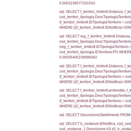
el_comuni.IstPr
el_comuni.IstC
sql: SELECT grou
cod_territori_tip
cod_territori_ti
cod_territori_t
sql: SELECT f_ter
cod_territori_ti
cod_territori_tip
AND ((f_territor
sql: SELECT f_ter
f_territori_limit
cod_territori_tip
AND ((f_territor