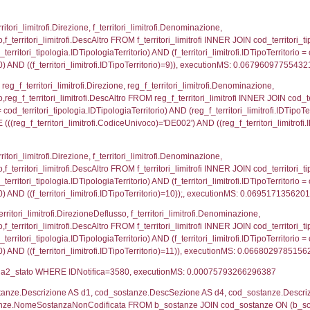
ovincia = el_province.IstProvincia) INNER JOIN el_re
omune WHERE (((f_confini.IDNotifica)=3580));, exe
p_concat(f_territori_limitrofi.DescAltro SEPARATOR '; 
ologia ON (f_territori_limitrofi.IDTipologiaTerritorio = c
pologia.IDTerritorioTP ) WHERE ( ((f_territori_limitrof
ipologia.DescTipologiaTerritorio, executionMS: 0.05
ritori_limitrofi.Distanza, f_territori_limitrofi.Direzione,
pologia.DescTipologiaTerritorio FROM f_territori_limitrof
ologia.IDTipologiaTerritorio) AND (f_territori_limitrofi.
i_limitrofi.IDTipoTerritorio)=2)), executionMS: 0.068
ritori_limitrofi.Distanza, f_territori_limitrofi.Direzion
rofi.DescAltro FROM f_territori_limitrofi INNER JOIN cod_
ologia.IDTipologiaTerritorio) AND (f_territori_limitrofi.
i_limitrofi.IDTipoTerritorio)=3)), executionMS: 0.069