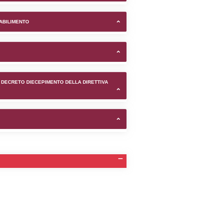
ts S.P.A. nel comune di Rove
TIFICAZIONI E STATO DEI CONTROLLO A CUI è SOGGETTO 
TANTE LO STABILIMENTO