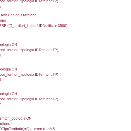
p INNER JOIN a2_personale a2p ON a2rp.IDPersona
ionMS: 0.0047609806060791
UntAmmTerr, d1_controlli.UffCompetente, d1_controlli
lli.Email, d1_controlli.Pec FROM cod_ipa_aoo INNER 
25435924530029
xecutionMS: 0.0078639984130859
e, DATE_FORMAT(DataApertura, '%d/%m/%Y') as Data
/%Y') as DataUltimoPIR FROM d3_ispezioni WHERE (
fini_stato INNER JOIN el_nazioni ON f_confini_stato.
844
une, f_confini.Denominazione FROM f_confini INNER 