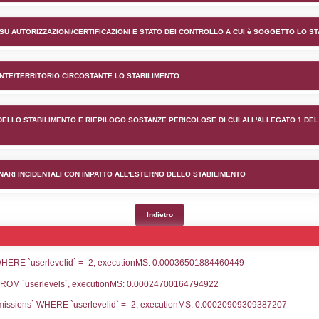
nto Sandoz Industrial Produc
lico) - INFORMAZIONI GENERALI
lico) - INFORMAZIONI GENERALI SU AUTORIZZAZIONI/CER
lico) - DESCRIZIONE DELL'AMBIENTE/TERRITORIO CIRCOS