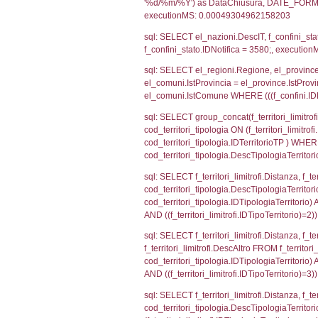
sql: SELECT CO
sql: SELECT `ta
sql: SELECT a1.R
n.DataFileNotif
n.CodiceUnivoc
WHERE n.IDNoti
sql: SELECT a1_
ComuneSL, el_p
el_comuni.IstCo
el_regioni.Ist
a1_stabilimento
IDNotifica=358
sql: SELECT a2
(((a2p.IDNotif