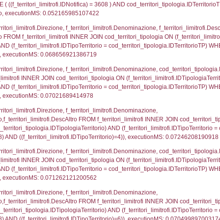
p.Cognome, a2p.Nome FROM a2_ruolipersonale a2r
ica)=3608) AND ((a2rp.IDTipoPersonale)=3)), execut
gnome, Nome FROM reg_a2_ruolipersonale INNER JO
2_personale.CodiceUnivoco)='NF013') AND ((reg_a2
_ipa_aoo.des_amm, d1_controlli.IDEnte, d1_controlli.
mune, d1_controlli.Via, d1_controlli.Cap, d1_contro
ntAmmTerr where IDNotifica=3608, executionMS: 0.0
FROM d2_autorizzazioni WHERE IDNotifica=3608, e
FROM reg_d2_autorizzazioni WHERE CodiceUnivoco=
pezione, IDArticoloComma, Autorita, StatoIspezion
 DataChiusura, DATE_FORMAT(DataUltimoPIR, '%d/%m
0.00042295455932617