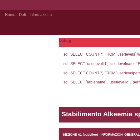
Home
Dati
Informazione
Notifiche pubblico
Debug
sql: SELECT CO
sql: SELECT `u
sql: SELECT CO
sql: SELECT `ta