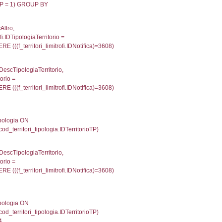
p INNER JOIN a2_personale a2p ON a2rp.IDPersona
ionMS: 0.0023589134216309
IN reg_a2_personale ON reg_a2_ruolipersonale.ID
_ruolipersonale.IDTipoPersonale)=3)), executionM
UntAmmTerr, d1_controlli.UffCompetente, d1_controlli
lli.Email, d1_controlli.Pec FROM cod_ipa_aoo INNER 
21811962127686
xecutionMS: 0.0077049732208252
'NF013' , executionMS: 0.0020678043365479
e, DATE_FORMAT(DataApertura, '%d/%m/%Y') as Data
/%Y') as DataUltimoPIR FROM d3_ispezioni WHERE (