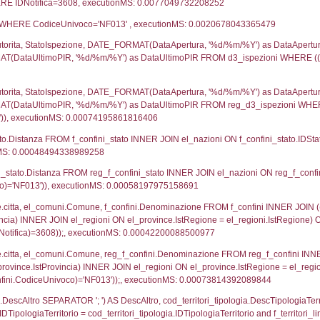
UNT(*) FROM `userlevelpermissions` WHERE `userle
blename`, `userlevelid`, `permission` FROM `userle
agioneSociale, el_com.Comune as localita, el_prov.cit
icaZip FROM notifica n LEFT JOIN infostabilimento 
o LEFT JOIN el_comuni AS el_com ON a1.ComuneStab 
fica = 3608;, executionMS: 0.0028889179229736
stabilimento.*, el_comuni.Comune as ComuneST, el_
rovince_1.citta as ProvinciaSL, el_regioni_1.Regio
mune) LEFT JOIN el_province ON a1_stabilimento.Pro
Regione) LEFT JOIN el_comuni AS el_comuni_1 ON a1
.IstProvinciaSL = el_province_1.IstProvincia) LEFT J
8, executionMS: 0.00082802772521973
p.Cognome, a2p.Nome FROM a2_ruolipersonale a2r
ca)=3608) AND ((a2rp.IDTipoPersonale)=1)), execut