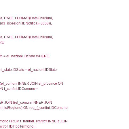
velid` = -2, executionMS: 0.00021004676818848
velpermissions` WHERE `userlevelid` IN (-2), execut
ta AS provincia, DATE(n.DataInvioNotifica) as DataInv
i ON i.CodiceUnivoco = n.CodiceUnivoco LEFT JOIN a1
= el_com.IstComune LEFT JOIN el_province AS el_pr
province.citta as ProvinciaST, el_regioni.Regione 
ne as RegioneSL FROM (((((a1_stabilimento LEFT JO
vinciaStab = el_province.IstProvincia) LEFT JOIN el
_stabilimento.IstComuneSL = el_comuni_1.IstComune
OIN el_regioni AS el_regioni_1 ON a1_stabilimento.I
p INNER JOIN a2_personale a2p ON a2rp.IDPersona
ionMS: 0.002856969833374