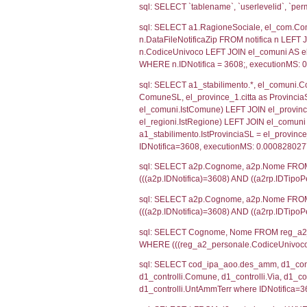
SEZIONE H (pubb
2012/18/UE
SEZIONE L (pubb
Debug
sql: SELECT CO
sql: SELECT `u