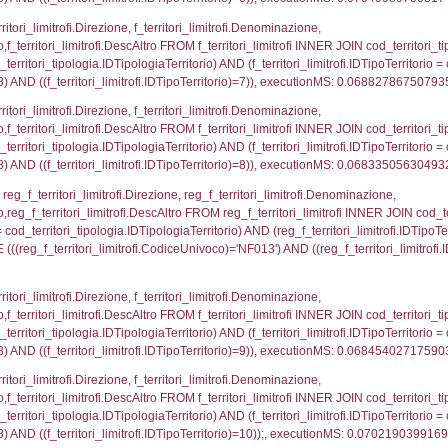
pezione, IDArticoloComma, Autorita, StatoIspezion
s DataChiusura, DATE_FORMAT(DataUltimoPIR, '%d/
zioni.CodiceUnivoco)='NF013')), executionMS: 0.00
nazioni.DescIT, f_confini_stato.Distanza FROM f_con
.IDNotifica = 3608;, executionMS: 0.00048494338989
nazioni.DescIT, reg_f_confini_stato.Distanza FROM re
_confini_stato.CodiceUnivoco)='NF013')), executio
regioni.Regione, el_province.citta, el_comuni.Com
ovincia = el_province.IstProvincia) INNER JOIN el_re
omune WHERE (((f_confini.IDNotifica)=3608));, exe
_regioni.Regione, el_province.citta, el_comuni.Com
el_comuni.IstProvincia = el_province.IstProvincia) 
tComune WHERE (((reg_f_confini.CodiceUnivoco)='NF