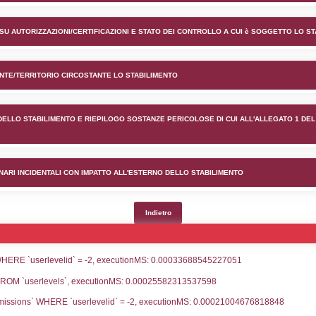
ento Alkeemia spa nel comune
lico) - INFORMAZIONI GENERALI
lico) - INFORMAZIONI GENERALI SU AUTORIZZAZIONI/CER
lico) - DESCRIZIONE DELL'AMBIENTE/TERRITORIO CIRCOS