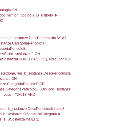
') AS DescAltro, cod_territori_tipologia.DescTipologia
od_territori_tipologia.IDTipologiaTerritorio and f_territor
i.IDNotifica) = 3608 ) AND cod_territori_tipologia.IDTer
2165985107422
 f_territori_limitrofi.Denominazione, f_territori_limitrofi
i INNER JOIN cod_territori_tipologia ON (f_territori_lim
IDTipoTerritorio = cod_territori_tipologia.IDTerritorioTP
656921386719
e, f_territori_limitrofi.Denominazione, cod_territori_tipo
territori_tipologia ON (f_territori_limitrofi.IDTipologiaT
IDTipoTerritorio = cod_territori_tipologia.IDTerritorioTP
21689414978
, f_territori_limitrofi.Denominazione,
scAltro FROM f_territori_limitrofi INNER JOIN cod_territ