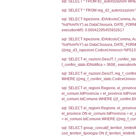
sql: SELECT CO
sql: SELECT `ta
sql: SELECT a1.R
n.DataFileNotif
n.CodiceUnivoc
WHERE n.IDNoti
sql: SELECT a1_
ComuneSL, el_p
el_comuni.IstCo
el_regioni.Ist
a1_stabilimento
IDNotifica=360
sql: SELECT a2
(((a2p.IDNotifi