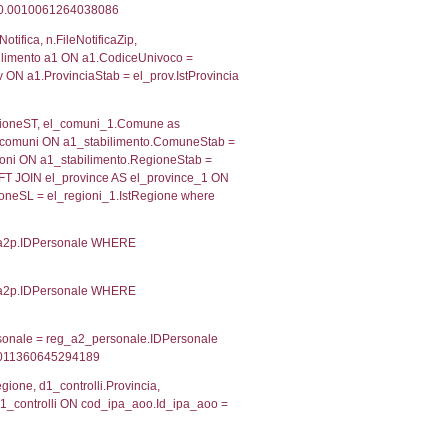
 RIEPILOGO SOSTANZE PERICOLOSE DI CUI ALL'ALLEGATO
MPATTO ALL'ESTERNO DELLO STABILIMENTO
Indietro
2, executionMS: 0.00033688545227051
ecutionMS: 0.00025582313537598