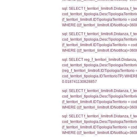
sql: SELECT Is
'%d/%m/%Y') a
(((reg_d3_ispe
sql: SELECT el_
f_confini_stato
sql: SELECT el_
WHERE (((reg_f
sql: SELECT el_
el_comuni.IstPr
el_comuni.IstC
sql: SELECT el
el_province ON 
= el_comuni.Is