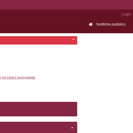
Portale SEVESO
2, executionMS: 0.00033688545227051
ecutionMS: 0.00025582313537598
velid` = -2, executionMS: 0.00021004676818848
velpermissions` WHERE `userlevelid` IN (-2), execut