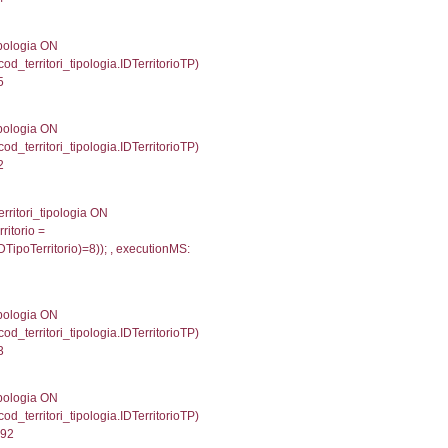
e, DATE_FORMAT(DataApertura, '%d/%m/%Y') as Data
%m/%Y') as DataUltimoPIR FROM reg_d3_ispezioni
074195861816406
fini_stato INNER JOIN el_nazioni ON f_confini_stato.
258
g_f_confini_stato INNER JOIN el_nazioni ON reg_f_co
nMS: 0.00058197975158691
une, f_confini.Denominazione FROM f_confini INNER 
gioni ON el_province.IstRegione = el_regioni.IstRegi
cutionMS: 0.00042200088500977
une, reg_f_confini.Denominazione FROM reg_f_confin
INNER JOIN el_regioni ON el_province.IstRegione = el
013'));, executionMS: 0.00073814392089844