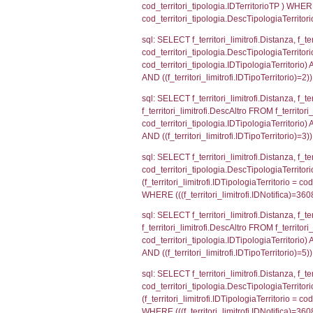
sql: SELECT a2
(((a2p.IDNotif
sql: SELECT Co
WHERE (((reg_a
sql: SELECT cod
d1_controlli.Co
d1_controlli.U
sql: SELECT * 
sql: SELECT * 
sql: SELECT Is
'%d/%m/%Y') as
executionMS: 