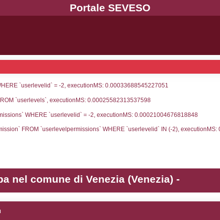
UNT(*) FROM `userlevels` WHERE `userlevelid` = -
serlevelid`, `userlevelname` FROM `userlevels`, ex
UNT(*) FROM `userlevelpermissions` WHERE `userle
blename`, `userlevelid`, `permission` FROM `userle