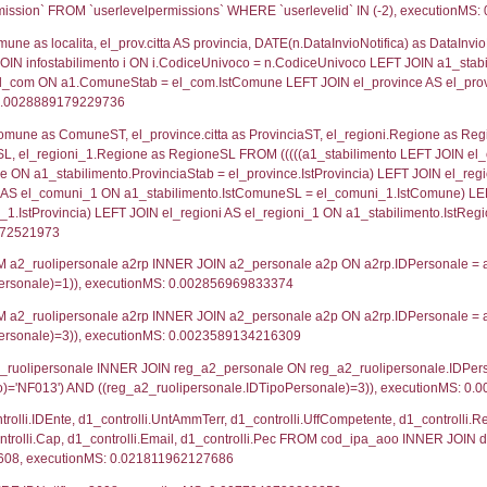
lico) - DESCRIZIONE SINTETICA DELLO STABILIMENTO E
lico) - INFORMAZIONI SUGLI SCENARI INCIDENTALI CON I
UNT(*) FROM `userlevels` WHERE `userlevelid` = -
serlevelid`, `userlevelname` FROM `userlevels`, ex