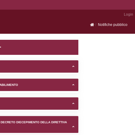
Portale SEVESO
 Fermignano (Pesaro e Urbino
TIFICAZIONI E STATO DEI CONTROLLO A CUI è SOGGETTO 