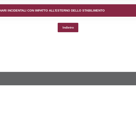
lico) - DESCRIZIONE DELL'AMBIENTE/TERRITORIO CIRCOS
lico) - DESCRIZIONE SINTETICA DELLO STABILIMENTO E
lico) - INFORMAZIONI SUGLI SCENARI INCIDENTALI CON I